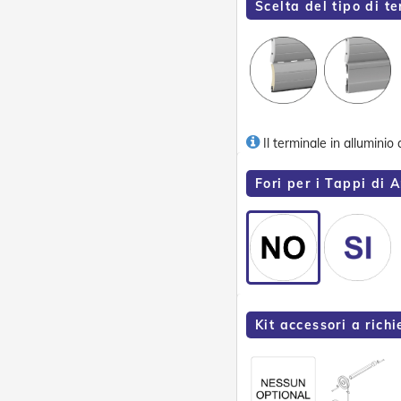
Scelta del tipo di t
Il terminale in alluminio
Fori per i Tappi di A
Kit accessori a richi