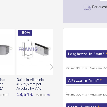
Per questo
- 50%
- 50%
- 50
Larghezza in "mm"
Minimo 300 mm - Massimo 2
inio
Guida in Alluminio
Guida in Alluminio
Guida in
Altezza in "mm"
er
40×25,5 mm per
75×27 mm per
80×28 m
27
Avvolgibili – A40
Avvolgibili – A75
Avvolgibi
13,54 €
41,24 €
46,98
ml
ml
ml
Minimo 300 mm - Massimo 3
67 €
27,08 €
82,47 €