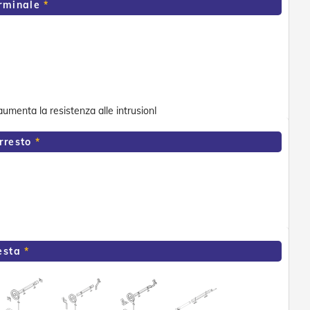
erminale
 aumenta la resistenza alle intrusionI
rresto
esta