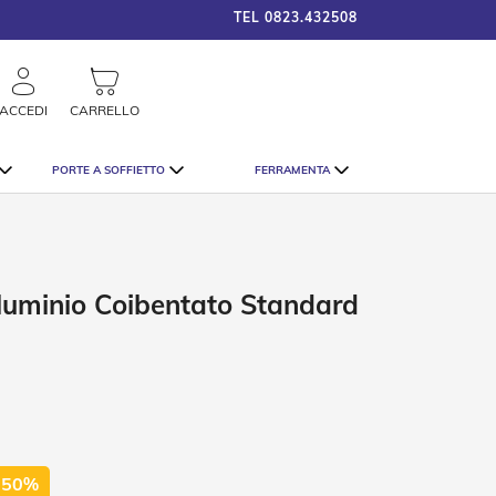
TEL
0823.432508
framigshop_it
STRAORDINARI SCONTI SU TU
rca
ACCEDI
CARRELLO
PORTE A SOFFIETTO
FERRAMENTA
lluminio Coibentato Standard
 50%