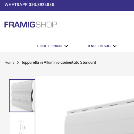
WHATSAPP
393.8924856
UMATORE
Tende
TENDE TECNICHE
TENDE DA SOLE
Tecniche
Tende
Veneziane
Home
Tapparella in Alluminio Coibentato Standard
Tende
Verticali
Vai
Tende
alla
Plissè
fine
della
Tende
galleria
a
di
Rullo
immagini
Accessori
Tende
Tecniche