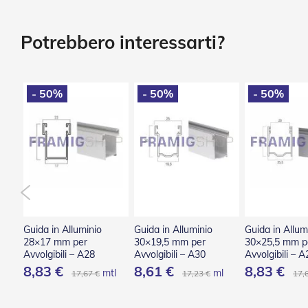
Tessuti
Vai
e
all'inizio
teli
della
Potrebbero interessarti?
confezionati
galleria
di
Accessori
immagini
Tende
- 50%
- 50%
- 50%
Da
Sole
Zanzariere
Zanzariere
Avvolgenti
Zanzariere
Plissettate
Zanzariere
Fisse
Guida in Alluminio
Guida in Alluminio
Guida in Allum
e
28×17 mm per
30×19,5 mm per
30×25,5 mm p
Scorrevoli
Avvolgibili – A28
Avvolgibili – A30
Avvolgibili – A
8,83 €
8,61 €
8,83 €
Zanzariere
ml
mtl
ml
17,67 €
17,23 €
17,
a
Battente