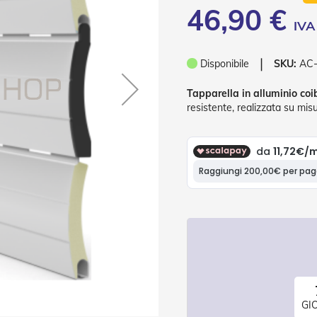
46,90 €
❘
Disponibile
SKU:
AC
Tapparella in alluminio co
resistente, realizzata su misu
GI