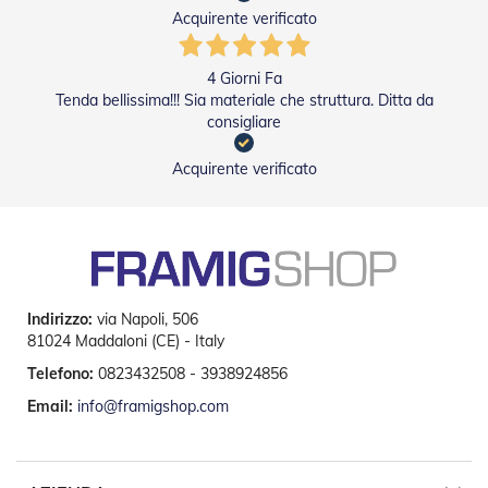
R
Acquirente verificato
e
t
i
4 Giorni Fa
e
Tenda bellissima!!! Sia materiale che struttura. Ditta da
A
consigliare
c
c
Acquirente verificato
e
s
s
o
r
i
Z
a
Indirizzo:
via Napoli, 506
n
81024 Maddaloni (CE) - Italy
z
a
Telefono:
0823432508 - 3938924856
r
Email:
info@framigshop.com
i
e
r
e