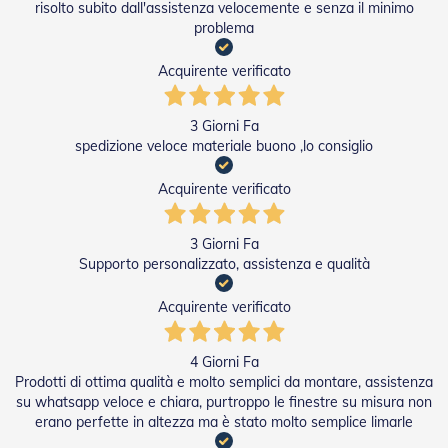
risolto subito dall'assistenza velocemente e senza il minimo
v
o
problema
l
i
Acquirente verificato
Z
a
3 Giorni Fa
n
spedizione veloce materiale buono ,lo consiglio
z
a
Acquirente verificato
r
i
e
3 Giorni Fa
r
e
Supporto personalizzato, assistenza e qualità
a
B
Acquirente verificato
a
t
t
4 Giorni Fa
e
Prodotti di ottima qualità e molto semplici da montare, assistenza
n
su whatsapp veloce e chiara, purtroppo le finestre su misura non
t
erano perfette in altezza ma è stato molto semplice limarle
e