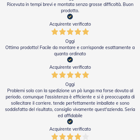
g
Ricevuta in tempi brevi e montata senza grosse difficoltà. Buon
e
prodotto.
n
t
i
Acquirente verificato
Z
a
Oggi
n
Ottimo prodotto! Facile da montare e corrisponde esattamente a
z
quanto ordinato
a
r
Acquirente verificato
i
e
r
Oggi
e
Problemi solo con la spedizione un pò lunga ma forse dovuta al
P
l
periodo. comunque l'assistenza è efficiente e si è preoccupata di
i
sollecitare il corriere. tende perfettamente imballate e sono
s
soddisfatta del risultato, consiglio vivamente quest'azienda. Seria
s
ed affidabile
e
t
Acquirente verificato
t
a