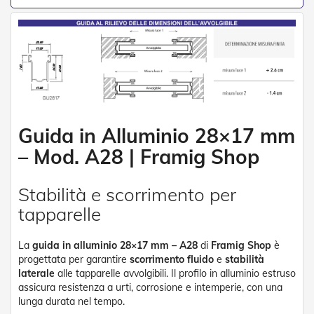
e
n
s
i
b
i
l
i
T
Guida in Alluminio 28×17 mm
e
n
– Mod. A28 | Framig Shop
d
e
P
Stabilità e scorrimento per
e
tapparelle
r
G
i
La
guida in alluminio 28×17 mm – A28
di
Framig Shop
è
a
progettata per garantire
scorrimento fluido
e
stabilità
r
laterale
alle tapparelle avvolgibili. Il profilo in alluminio estruso
d
i
assicura resistenza a urti, corrosione e intemperie, con una
n
lunga durata nel tempo.
i