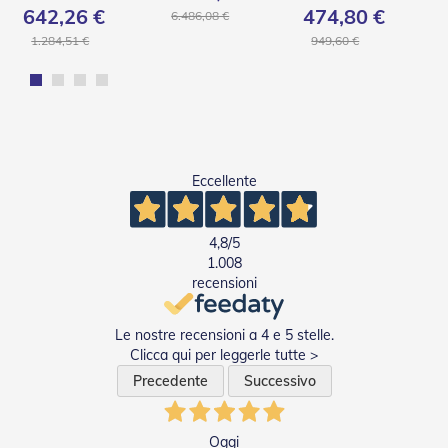
D
642,26 €
474,80 €
6.486,08 €
a
1.284,51 €
949,60 €
S
o
l
e
Zanzariere
Z
Eccellente
a
n
z
4,8
/5
a
1.008
r
recensioni
i
e
r
Le nostre recensioni a 4 e 5 stelle.
e
Clicca qui per leggerle tutte >
A
v
Precedente
Successivo
v
o
l
Oggi