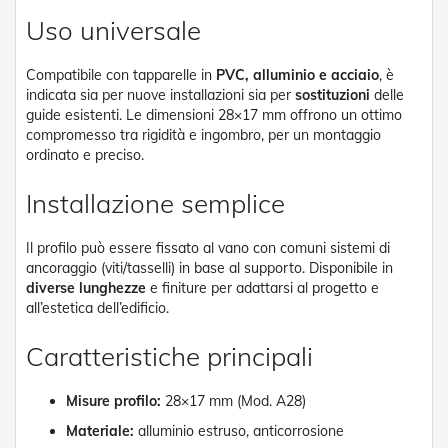
e
Uso universale
P
e
r
Compatibile con tapparelle in
PVC, alluminio e acciaio
, è
g
indicata sia per nuove installazioni sia per
sostituzioni
delle
o
guide esistenti. Le dimensioni 28×17 mm offrono un ottimo
l
compromesso tra rigidità e ingombro, per un montaggio
a
ordinato e preciso.
t
i
Installazione semplice
C
a
Il profilo può essere fissato al vano con comuni sistemi di
p
ancoraggio (viti/tasselli) in base al supporto. Disponibile in
p
o
diverse lunghezze
e finiture per adattarsi al progetto e
t
all’estetica dell’edificio.
t
i
Caratteristiche principali
n
e
Misure profilo:
28×17 mm (Mod. A28)
T
Materiale:
alluminio estruso, anticorrosione
e