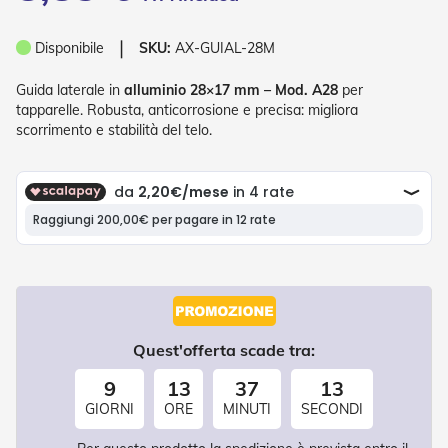
P
l
i
❘
Disponibile
SKU:
AX-GUIAL-28M
s
s
Guida laterale in
alluminio 28×17 mm – Mod. A28
per
è
tapparelle. Robusta, anticorrosione e precisa: migliora
scorrimento e stabilità del telo.
T
e
n
d
e
a
R
u
l
l
o
Quest'offerta scade tra:
A
c
9
13
37
13
c
e
GIORNI
ORE
MINUTI
SECONDI
s
s