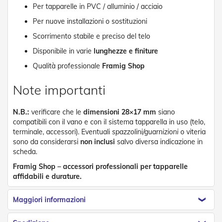
n
Per tapparelle in PVC / alluminio / acciaio
d
e
Per nuove installazioni o sostituzioni
a
Scorrimento stabile e preciso del telo
d
i
Disponibile in varie
lunghezze e finiture
s
o
Qualità professionale
Framig Shop
l
a
Note importanti
T
e
N.B.:
verificare che le
dimensioni 28×17 mm
siano
s
compatibili con il vano e con il sistema tapparella in uso (telo,
s
terminale, accessori). Eventuali
spazzolini/guarnizioni
o viteria
u
sono da considerarsi
non inclusi
salvo diversa indicazione in
t
scheda.
i
e
Framig Shop – accessori professionali per tapparelle
t
affidabili e durature.
e
l
i
Maggiori informazioni
c
o