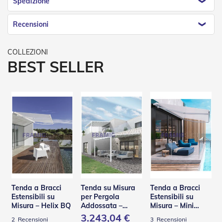
Spedizione
n
f
e
Recensioni
z
i
o
n
BEST SELLER
a
t
i
A
c
c
e
s
s
o
r
i
T
Tenda a Bracci
Tenda su Misura
Tenda a Bracci
e
Estensibili su
per Pergola
Estensibili su
n
Misura – Helix BQ
Addossata –
Misura – Mini
d
PA110
Helix BQ
3.243,04 €
e
2
Recensioni
3
Recensioni