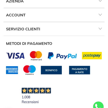
AZIENDA
Tapparelle
T
ACCOUNT
a
p
p
SERVIZIO CLIENTI
a
r
e
METODI DI PAGAMENTO
l
l
e
i
n
P
V
C
T
a
p
p
1.008
a
Recensioni
r