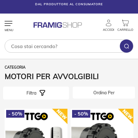
DAL PRODUTTORE AL CONSUMATORE
ACCEDI
CARRELLO
Tende
Tecniche
MOTORI PER AVVOLGIBILI
T
e
Ordina Per
Filtra
n
d
e
V
- 50%
- 50%
e
n
e
z