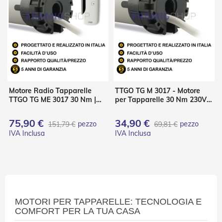
i
a
n
e
T
e
n
d
e
Motore Radio Tapparelle
TTGO TG M 3017 - Motore
V
TTGO TG ME 3017 30 Nm |
per Tapparelle 30 Nm 230V –
e
Nice Italia
56 kg
r
t
75,90 €
34,90 €
pezzo
pezzo
151,79 €
69,81 €
i
c
a
l
i
T
e
n
MOTORI PER TAPPARELLE: TECNOLOGIA E
d
COMFORT PER LA TUA CASA
e