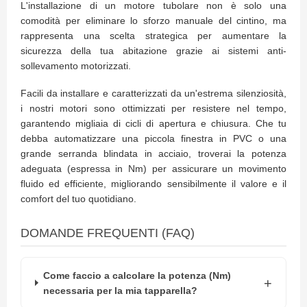
L'installazione di un motore tubolare non è solo una
o
comodità per eliminare lo sforzo manuale del cintino, ma
r
i
rappresenta una scelta strategica per aumentare la
T
sicurezza della tua abitazione grazie ai sistemi anti-
e
sollevamento motorizzati.
n
d
Facili da installare e caratterizzati da un'estrema silenziosità,
e
T
i nostri motori sono ottimizzati per resistere nel tempo,
e
garantendo migliaia di cicli di apertura e chiusura. Che tu
c
debba automatizzare una piccola finestra in PVC o una
n
grande serranda blindata in acciaio, troverai la potenza
i
adeguata (espressa in Nm) per assicurare un movimento
c
h
fluido ed efficiente, migliorando sensibilmente il valore e il
e
comfort del tuo quotidiano.
Tende
DOMANDE FREQUENTI (FAQ)
da
sole
T
Come faccio a calcolare la potenza (Nm)
e
necessaria per la mia tapparella?
n