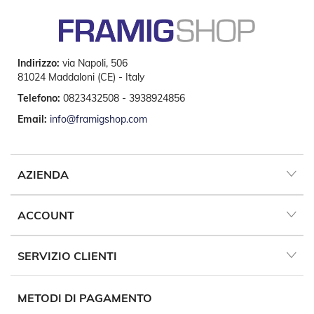
e
n
s
i
b
Indirizzo:
via Napoli, 506
i
81024 Maddaloni (CE) - Italy
l
i
Telefono:
0823432508 - 3938924856
Email:
info@framigshop.com
T
e
n
d
e
AZIENDA
P
e
r
ACCOUNT
G
i
a
SERVIZIO CLIENTI
r
d
i
METODI DI PAGAMENTO
n
i