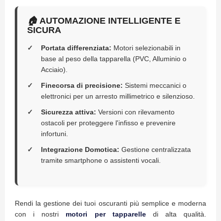
P
l
🏠
AUTOMAZIONE INTELLIGENTE E
i
SICURA
s
s
è
Portata differenziata:
Motori selezionabili in
base al peso della tapparella (PVC, Alluminio o
T
Acciaio).
e
n
Finecorsa di precisione:
Sistemi meccanici o
d
elettronici per un arresto millimetrico e silenzioso.
e
a
Sicurezza attiva:
Versioni con rilevamento
R
ostacoli per proteggere l'infisso e prevenire
u
infortuni.
l
l
Integrazione Domotica:
Gestione centralizzata
o
tramite smartphone o assistenti vocali.
A
c
c
e
Rendi la gestione dei tuoi oscuranti più semplice e moderna
s
con i nostri
motori per tapparelle
di alta qualità.
s