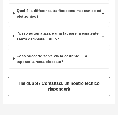
d
e
Qual è la differenza tra finecorsa meccanico ed
a
C
elettronico?
a
d
u
Posso automatizzare una tapparella esistente
t
senza cambiare il rullo?
a
T
e
Cosa succede se va via la corrente? La
n
tapparella resta bloccata?
d
e
a
B
r
Hai dubbi? Contattaci, un nostro tecnico
a
risponderà
c
c
i
E
s
t