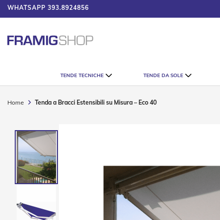
WHATSAPP
393.8924856
UMATORE
Tende
TENDE TECNICHE
TENDE DA SOLE
Tecniche
Tende
Veneziane
Home
Tenda a Bracci Estensibili su Misura – Eco 40
Tende
Verticali
Vai
Tende
alla
Plissè
fine
della
Tende
galleria
a
di
Rullo
immagini
Accessori
Tende
Tecniche