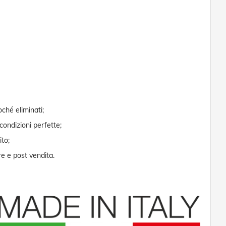
oché eliminati;
 condizioni perfette;
ito;
re e post vendita.