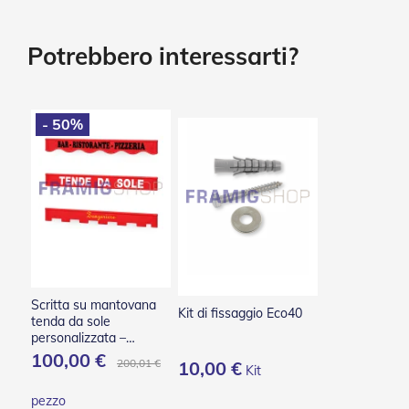
Tessuti
Vai
e
all'inizio
teli
della
Potrebbero interessarti?
confezionati
galleria
di
Accessori
immagini
Tende
- 50%
Da
Sole
Zanzariere
Zanzariere
Avvolgenti
Zanzariere
Plissettate
Zanzariere
Fisse
Scritta su mantovana
Kit di fissaggio Eco40
e
tenda da sole
Scorrevoli
personalizzata –
Applicazione
100,00 €
Zanzariere
200,01 €
10,00 €
termoadesiva
Kit
a
Battente
pezzo