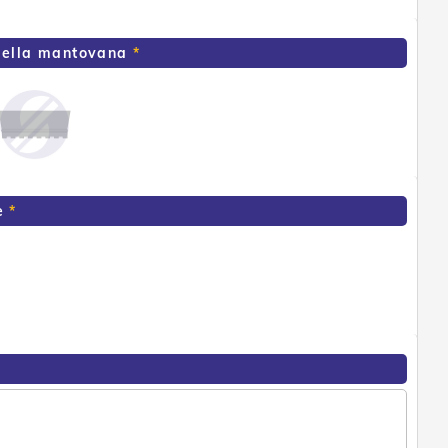
della mantovana
e