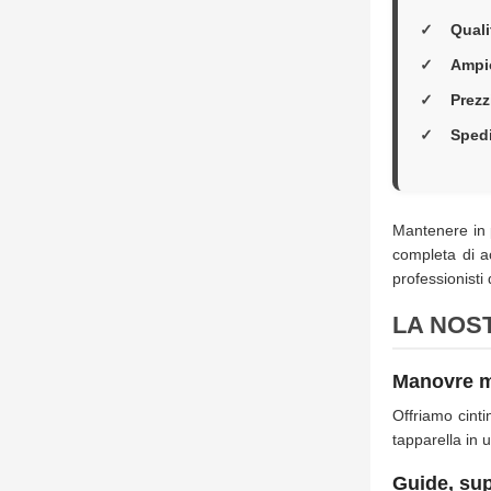
Porte
a
Quali
soffietto
Ampi
Porte
a
Prezz
Soffietto
in
Sped
PVC
Accessori
Porte
Mantenere in p
a
Soffietto
completa di ac
professionisti 
Ferramenta
LA NOS
Manovre m
Offriamo cinti
tapparella in 
Guide, sup