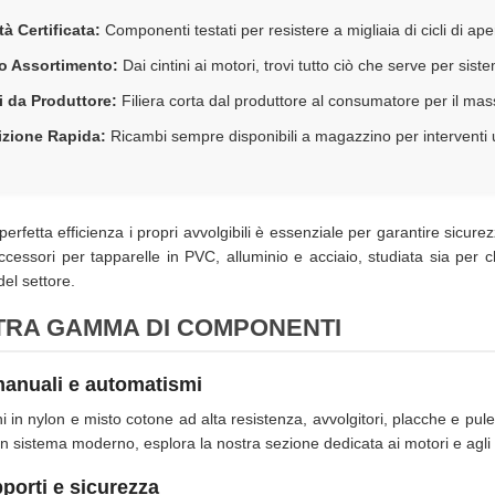
tà Certificata:
Componenti testati per resistere a migliaia di cicli di ap
o Assortimento:
Dai cintini ai motori, trovi tutto ciò che serve per sis
i da Produttore:
Filiera corta dal produttore al consumatore per il ma
izione Rapida:
Ricambi sempre disponibili a magazzino per interventi 
erfetta efficienza i propri avvolgibili è essenziale per garantire sicur
cessori per tapparelle in PVC, alluminio e acciaio, studiata sia per ch
del settore.
TRA GAMMA DI COMPONENTI
anuali e automatismi
ni in nylon e misto cotone ad alta resistenza, avvolgitori, placche e pu
un sistema moderno, esplora la nostra sezione dedicata ai motori e agl
porti e sicurezza