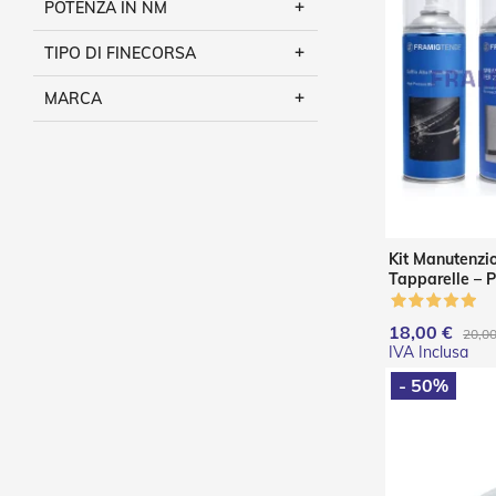
POTENZA IN NM
Tende
da
TIPO DI FINECORSA
sole
Tende
MARCA
a
Caduta
Tende
a
Bracci
Estensibili
Kit Manutenzi
Tende
Tapparelle – P
Per
Lubrificazione
Giardini
Spray)
18,00 €
20,00
e
Pergolati
- 50%
Cappottine
Tende
ad
isola