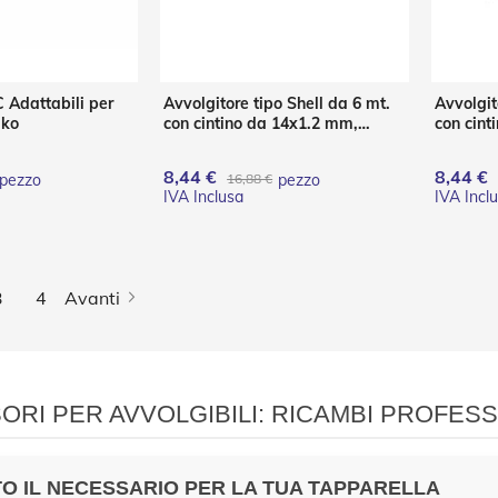
 Adattabili per
Avvolgitore tipo Shell da 6 mt.
Avvolgit
iko
con cintino da 14x1.2 mm,
con cint
cassetta e placca Bianca
cassetta
8,44 €
8,44 €
pezzo
16,88 €
pezzo
Pagina
e stai leggendo la pagina
a
Pagina
Pagina
3
4
Avanti
RI PER AVVOLGIBILI: RICAMBI PROFESS
O IL NECESSARIO PER LA TUA TAPPARELLA