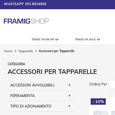
WHATSAPP
393.8924856
UMATORE
Tende
TENDE TECNICHE
TENDE DA SOLE
Tecniche
Tende
Home
Tapparelle
Accessori per Tapparelle
Veneziane
Tende
Verticali
ACCESSORI PER TAPPARELLE
Tende
Plissè
Ordina Per
Tende
ACCESSORI AVVOLGIBILI
a
Rullo
FERRAMENTA
- 10%
Accessori
TIPO DI AZIONAMENTO
Tende
Tecniche