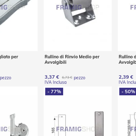
gliato per
Rullino di Rinvio Medio per
Rullino 
Avvolgibili
Avvolgib
3,37 €
2,39 €
pezzo
6,73 €
pezzo
- 77%
- 50%