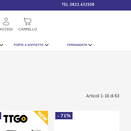
TEL
0823.432508
framigshop_it
STRAORDINARI SCONTI SU TU
rca
ACCEDI
CARRELLO
PORTE A SOFFIETTO
FERRAMENTA
Articoli
1
-
16
di
63
- 71%