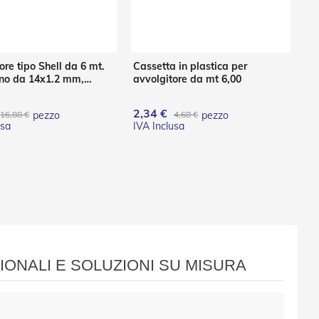
ore tipo Shell da 6 mt.
Cassetta in plastica per
ino da 14x1.2 mm,
avvolgitore da mt 6,00
 e placca Marrone
2,34 €
16,88 €
pezzo
4,68 €
pezzo
IONALI E SOLUZIONI SU MISURA