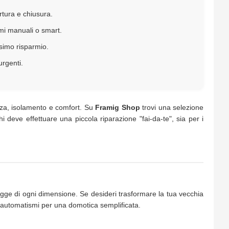
ertura e chiusura.
temi manuali o smart.
ssimo risparmio.
urgenti.
ezza, isolamento e comfort. Su
Framig Shop
trovi una selezione
i deve effettuare una piccola riparazione "fai-da-te", sia per i
legge di ogni dimensione. Se desideri trasformare la tua vecchia
i automatismi per una domotica semplificata.