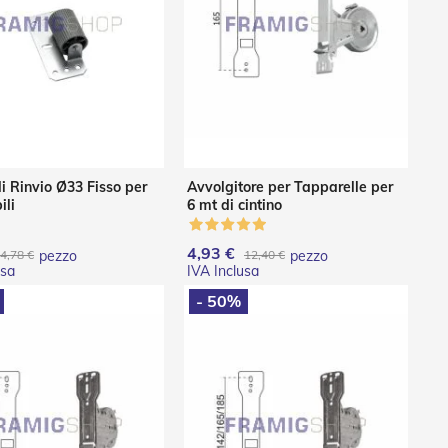
di Rinvio Ø33 Fisso per
Avvolgitore per Tapparelle per
ili
6 mt di cintino
4,93 €
4,78 €
pezzo
12,40 €
pezzo
- 50%