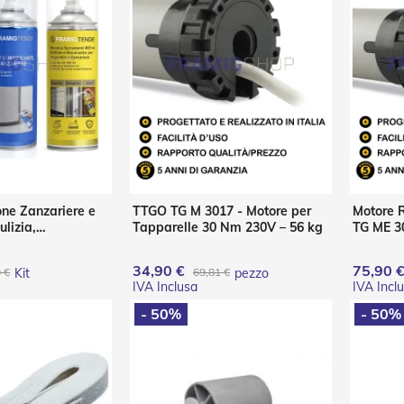
one Zanzariere e
TTGO TG M 3017 - Motore per
Motore 
ulizia,
Tapparelle 30 Nm 230V – 56 kg
TG ME 30
 e Protezione (3
34,90 €
75,90 
 €
Kit
69,81 €
pezzo
- 50%
- 50%