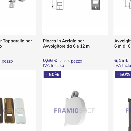
r Tapparelle per
Placca in Acciaio per
Avvolgit
o
Avvolgitore da 6 e 12 m
6 m di C
0,66 €
6,15 €
€
pezzo
2,83 €
pezzo
- 50%
- 50%