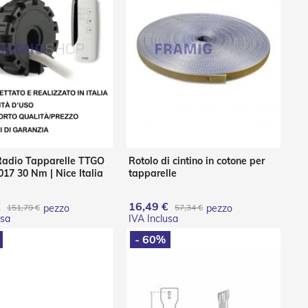
Radio Tapparelle TTGO
Rotolo di cintino in cotone per
17 30 Nm | Nice Italia
tapparelle
€
16,49 €
151,79 €
pezzo
57,34 €
pezzo
- 60%