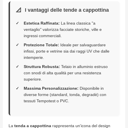
P
l
I vantaggi delle tende a cappottina
i
s
s
Estetica Raffinata:
La linea classica "a
è
ventaglio" valorizza facciate storiche, ville e
ingressi commerciali.
T
e
Protezione Totale:
Ideale per salvaguardare
n
infissi, porte e vetrine sia dai raggi UV che dalle
d
intemperie.
e
a
Struttura Robusta:
Telaio in alluminio estruso
R
con snodi di alta qualità per una resistenza
u
superiore.
l
l
Massima Personalizzazione:
Disponibile in
o
diverse forme (standard, tonda, degradè) con
A
tessuti Tempotest o PVC.
c
c
e
s
La
tenda a cappottina
rappresenta un'icona del design
s