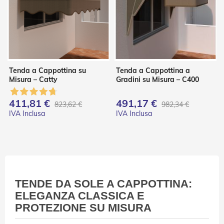
i
a
n
e
T
e
n
Tenda a Cappottina su
Tenda a Cappottina a
d
Misura – Catty
Gradini su Misura – C400
e
V
e
411,81 €
491,17 €
823,62 €
982,34 €
r
t
i
c
a
l
i
TENDE DA SOLE A CAPPOTTINA:
T
e
ELEGANZA CLASSICA E
n
PROTEZIONE SU MISURA
d
e