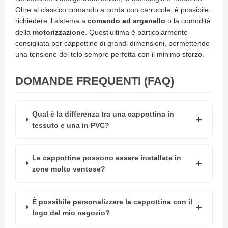
e
Oltre al classico comando a corda con carrucole, è possibile
n
richiedere il sistema a
comando ad arganello
o la comodità
s
della
motorizzazione
. Quest'ultima è particolarmente
i
b
consigliata per cappottine di grandi dimensioni, permettendo
i
una tensione del telo sempre perfetta con il minimo sforzo.
l
i
DOMANDE FREQUENTI (FAQ)
T
e
n
Qual è la differenza tra una cappottina in
d
tessuto e una in PVC?
e
P
e
r
Le cappottine possono essere installate in
G
zone molto ventose?
i
a
r
d
È possibile personalizzare la cappottina con il
i
logo del mio negozio?
n
i