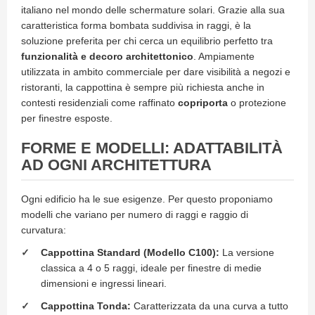
o
italiano nel mondo delle schermature solari. Grazie alla sua
r
caratteristica forma bombata suddivisa in raggi, è la
i
soluzione preferita per chi cerca un equilibrio perfetto tra
T
funzionalità e decoro architettonico
. Ampiamente
e
utilizzata in ambito commerciale per dare visibilità a negozi e
n
d
ristoranti, la cappottina è sempre più richiesta anche in
e
contesti residenziali come raffinato
copriporta
o protezione
T
per finestre esposte.
e
c
FORME E MODELLI: ADATTABILITÀ
n
i
AD OGNI ARCHITETTURA
c
h
e
Ogni edificio ha le sue esigenze. Per questo proponiamo
modelli che variano per numero di raggi e raggio di
Tende
curvatura:
da
Cappottina Standard (Modello C100):
La versione
sole
classica a 4 o 5 raggi, ideale per finestre di medie
T
dimensioni e ingressi lineari.
e
Cappottina Tonda:
Caratterizzata da una curva a tutto
n