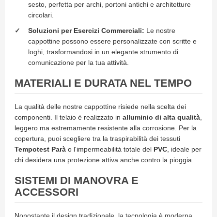
d
sesto, perfetta per archi, portoni antichi e architetture
e
circolari.
a
C
Soluzioni per Esercizi Commerciali:
Le nostre
a
cappottine possono essere personalizzate con scritte e
d
loghi, trasformandosi in un elegante strumento di
u
comunicazione per la tua attività.
t
a
MATERIALI E DURATA NEL TEMPO
T
e
La qualità delle nostre cappottine risiede nella scelta dei
n
componenti. Il telaio è realizzato in
alluminio di alta qualità
,
d
e
leggero ma estremamente resistente alla corrosione. Per la
a
copertura, puoi scegliere tra la traspirabilità dei tessuti
B
Tempotest Parà
o l'impermeabilità totale del
PVC
, ideale per
r
chi desidera una protezione attiva anche contro la pioggia.
a
c
SISTEMI DI MANOVRA E
c
i
ACCESSORI
E
s
t
Nonostante il design tradizionale, la tecnologia è moderna.