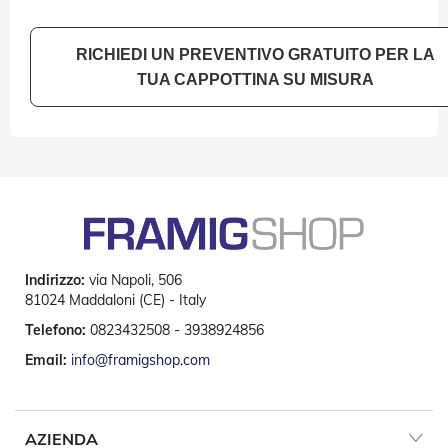
e
P
e
RICHIEDI UN PREVENTIVO GRATUITO PER LA
r
TUA CAPPOTTINA SU MISURA
g
o
l
a
t
i
C
a
p
p
Indirizzo:
via Napoli, 506
o
81024 Maddaloni (CE) - Italy
t
t
Telefono:
0823432508 - 3938924856
i
n
Email:
info@framigshop.com
e
T
e
AZIENDA