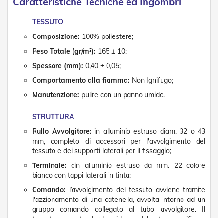
Caratteristiche Tecniche ed Ingombri
D
a
TESSUTO
S
o
Composizione:
100% poliestere;
l
e
Peso Totale (gr/m²):
165 ± 10;
Spessore (mm):
0,40 ± 0,05;
Zanzariere
Comportamento alla fiamma:
Non Ignifugo;
Z
Manutenzione:
pulire con un panno umido.
a
n
z
STRUTTURA
a
r
Rullo Avvolgitore:
in alluminio estruso diam. 32 o 43
i
mm, completo di accessori per l'avvolgimento del
e
tessuto e dei supporti laterali per il fissaggio;
r
Terminale:
cin alluminio estruso da mm. 22 colore
e
A
bianco con tappi laterali in tinta;
v
Comando:
l’avvolgimento del tessuto avviene tramite
v
l'azzionamento di una catenella, avvolta intorno ad un
o
gruppo comando collegato al tubo avvolgitore. Il
l