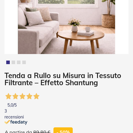
i
a
n
e
T
e
n
d
e
V
e
r
t
Vai
Tenda a Rullo su Misura in Tessuto
i
all'inizio
Filtrante – Effetto Shantung
c
della
a
galleria
l
di
i
immagini
5,0
/5
T
3
e
recensioni
n
d
e
89,80 €
- 50%