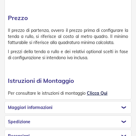
R
e
t
Prezzo
i
e
Il prezzo di partenza, ovvero il prezzo prima di configurare la
A
tenda a rullo, si riferisce al costo al metro quadro. Il minimo
c
fatturabile si riferisce alla quadratura minima calcolata.
c
e
I prezzi della tenda a rullo e dei relativi optional scelti in fase
s
di configurazione si intendono iva inclusa.
s
o
r
i
Istruzioni di Montaggio
Z
a
n
Per consultare le istruzioni di montaggio
Clicca Qui
z
a
Maggiori informazioni
r
i
e
Spedizione
r
e
Recensioni