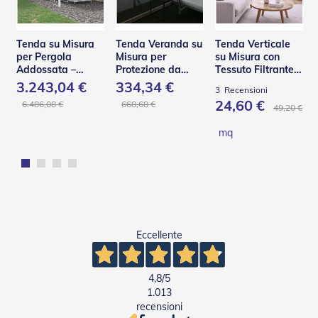
e
I
n
Tenda su Misura
Tenda Veranda su
Tenda Verticale
n
per Pergola
Misura per
su Misura con
o
Addossata –
Protezione da
Tessuto Filtrante
v
PA110
Pioggia e Vento –
Effetto Shantung
3.243,04 €
334,34 €
a
3
Recensioni
V110
t
24,60 €
6.486,08 €
668,68 €
49,20 €
i
v
mq
e
e
d
i
D
e
s
i
Eccellente
g
n
4,8
/5
T
a
1.013
p
recensioni
p