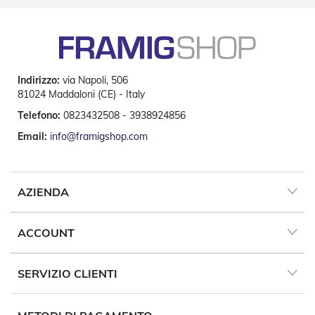
e
a
R
u
l
l
o
Indirizzo:
via Napoli, 506
81024 Maddaloni (CE) - Italy
A
Telefono:
0823432508 - 3938924856
u
t
Email:
info@framigshop.com
o
m
a
t
AZIENDA
i
s
m
ACCOUNT
i
Porte
SERVIZIO CLIENTI
a
soffietto