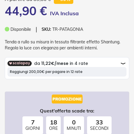
P
44,90 €
l
i
s
s
❘
è
Disponibile
SKU:
TR-PATAGONIA
T
Tenda a rullo su misura in tessuto filtrante effetto Shantung.
e
Regola la luce con eleganza per ambienti interni.
n
d
e
a
R
u
l
l
o
A
Quest'offerta scade tra:
c
c
7
18
0
33
e
s
GIORNI
ORE
MINUTI
SECONDI
s