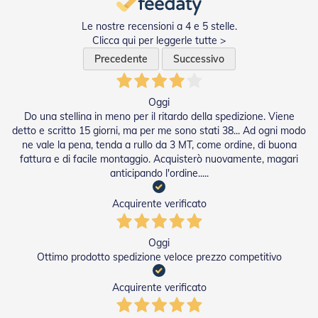
a
r
Le nostre recensioni a 4 e 5 stelle.
e
Clicca qui per leggerle tutte >
l
Precedente
Successivo
l
e
i
n
Oggi
A
Do una stellina in meno per il ritardo della spedizione. Viene
c
detto e scritto 15 giorni, ma per me sono stati 38... Ad ogni modo
c
ne vale la pena, tenda a rullo da 3 MT, come ordine, di buona
i
fattura e di facile montaggio. Acquisterò nuovamente, magari
a
anticipando l'ordine.....
i
o
Acquirente verificato
A
c
Oggi
c
e
Ottimo prodotto spedizione veloce prezzo competitivo
s
s
Acquirente verificato
o
r