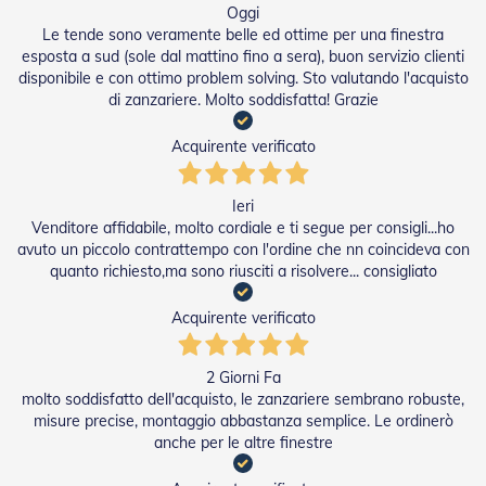
i
Oggi
p
Le tende sono veramente belle ed ottime per una finestra
e
esposta a sud (sole dal mattino fino a sera), buon servizio clienti
r
disponibile e con ottimo problem solving. Sto valutando l'acquisto
T
di zanzariere. Molto soddisfatta! Grazie
a
p
p
Acquirente verificato
a
r
e
Ieri
l
Venditore affidabile, molto cordiale e ti segue per consigli...ho
l
avuto un piccolo contrattempo con l'ordine che nn coincideva con
e
quanto richiesto,ma sono riusciti a risolvere... consigliato
Motori
Acquirente verificato
e
Automatismi
2 Giorni Fa
M
molto soddisfatto dell'acquisto, le zanzariere sembrano robuste,
o
misure precise, montaggio abbastanza semplice. Le ordinerò
t
anche per le altre finestre
o
r
i