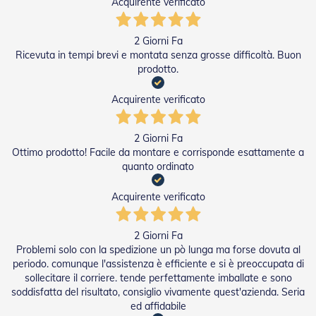
Acquirente verificato
P
e
r
2 Giorni Fa
T
Ricevuta in tempi brevi e montata senza grosse difficoltà. Buon
e
prodotto.
n
d
e
Acquirente verificato
D
a
S
2 Giorni Fa
o
Ottimo prodotto! Facile da montare e corrisponde esattamente a
l
quanto ordinato
e
Acquirente verificato
M
o
t
2 Giorni Fa
o
Problemi solo con la spedizione un pò lunga ma forse dovuta al
r
periodo. comunque l'assistenza è efficiente e si è preoccupata di
i
sollecitare il corriere. tende perfettamente imballate e sono
P
e
soddisfatta del risultato, consiglio vivamente quest'azienda. Seria
r
ed affidabile