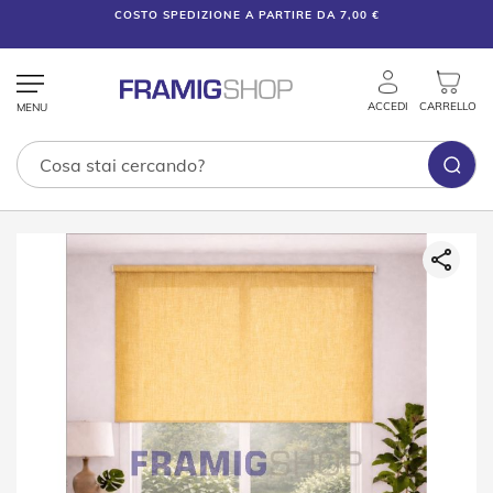
COSTO SPEDIZIONE A PARTIRE DA 7,00 €
ACCEDI
CARRELLO
Tende
Vai
Tecniche
alla
fine
T
della
e
galleria
n
di
d
e
immagini
V
e
n
e
z