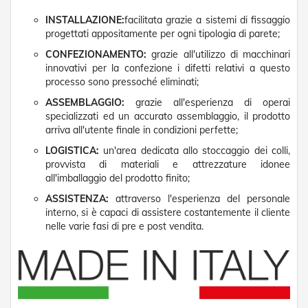
v
o
INSTALLAZIONE:
facilitata grazie a sistemi di fissaggio
l
progettati appositamente per ogni tipologia di parete;
i
CONFEZIONAMENTO:
grazie all'utilizzo di macchinari
innovativi per la confezione i difetti relativi a questo
Z
a
processo sono pressoché eliminati;
n
ASSEMBLAGGIO:
grazie all'esperienza di operai
z
specializzati ed un accurato assemblaggio, il prodotto
a
arriva all'utente finale in condizioni perfette;
r
i
LOGISTICA:
un'area dedicata allo stoccaggio dei colli,
e
provvista di materiali e attrezzature idonee
r
all'imballaggio del prodotto finito;
e
a
ASSISTENZA:
attraverso l'esperienza del personale
B
interno, si è capaci di assistere costantemente il cliente
a
nelle varie fasi di pre e post vendita.
t
t
e
n
t
e