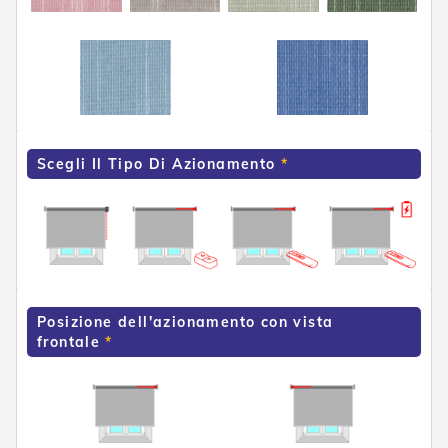
e
n
s
i
b
i
l
i
Scegli Il Tipo Di Azionamento
T
e
n
d
e
P
e
r
G
Posizione dell'azionamento con vista
i
frontale
a
r
d
i
n
i