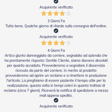
A
v
Acquirente verificato
v
o
l
3 Giorni Fa
g
Tutto bene. Qualche giorno di ritardo sulla consegna dell'ordine.
i
b
i
Acquirente verificato
l
i
4 Giorni Fa
M
Artico giunto danneggiato da corriere, segnalato ad azienda che
o
ha prontamente risposto: Gentile Cliente, siamo davvero desolati
t
per quanto accaduto. Provvederemo a segnalare il disservizio
o
ricevuto da parte del corriere. In merito al prodotto
r
provvederemo ad aprire un reclamo e a rimettere in produzione
i
l'articolo. La preghiamo di essere paziente il tempo utile per la
P
realizzazione, questa volta in tempi celeri in quanto trattasi di
e
reclamo (circa 7 giorni). Riceverà la notifica di spedizione a mezzo
r
T
mail appena spedito.
e
n
Acquirente verificato
d