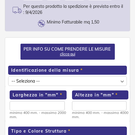
o
Per questo prodotto la spedizione è prevista entro il
r
:
9/4/2026
i
T
Minimo Fatturabile mq 1,50
e
n
d
e
T
PER INFO SU COME PRENDERE LE MISURE
e
clicca qui
c
n
i
Identificazione della misura
c
h
e
Larghezza in "mm"
Altezza in "mm"
Tende
da
sole
minimo 400 mm. - massimo 2000
minimo 400 mm. - massimo 4000
mm.
mm.
T
e
Tipo e Colore Struttura
n