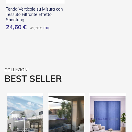
e
l
Tenda Verticale su Misura con
l
Tessuto Filtrante Effetto
e
Shantung
i
24,60 €
mq
49,20 €
n
A
l
l
u
m
i
n
i
BEST SELLER
o
T
a
p
p
a
r
e
l
l