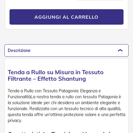
n
f
e
AGGIUNGI AL CARRELLO
z
i
o
n
a
t
i
Descrizione
A
c
Tenda a Rullo su Misura in Tessuto
c
e
Filtrante – Effetto Shantung
s
s
Tenda a Rullo con Tessuto Patagonia: Eleganza e
o
FunzionalitàLa nostra tenda a rullo con tessuto Patagonia è
r
la soluzione ideale per chi desidera un ambiente elegante e
i
funzionale. Realizzata con un tessuto tecnico di alta qualità,
T
questa tenda offre un'ottima protezione solare e una perfetta
e
n
privacy.
d
e