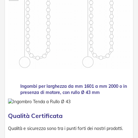
t
e
Z
a
n
z
a
r
i
e
r
e
F
i
s
Ingombi per larghezza da mm 1601 a mm 2000 o in
s
presenza di motore, con rullo Ø 43 mm
e
e
S
c
Qualità Certificata
o
r
Qualità e sicurezza sono tra i punti forti dei nostri prodotti.
r
e