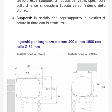
g
tessuto esce standard a ridosso del vetro, specificare
e
sull'ordine se si desidera l'uscita verso l'interno della
n
stanza;
t
Supporti:
in acciaio con coprisupporto in plastica di
i
colore in tinta con la struttura;
Z
a
n
z
Ingombi per larghezza da mm 400 a mm 1600 con
a
rullo Ø 32 mm
r
i
e
r
e
P
l
i
s
s
e
t
t
a