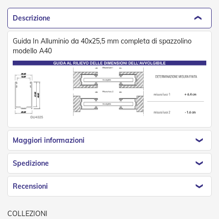
e
n
Descrizione
s
i
b
Guida In Alluminio da 40x25,5 mm completa di spazzolino
i
modello A40
l
i
T
e
n
d
e
P
e
Maggiori informazioni
r
G
Spedizione
i
a
r
Recensioni
d
i
n
i