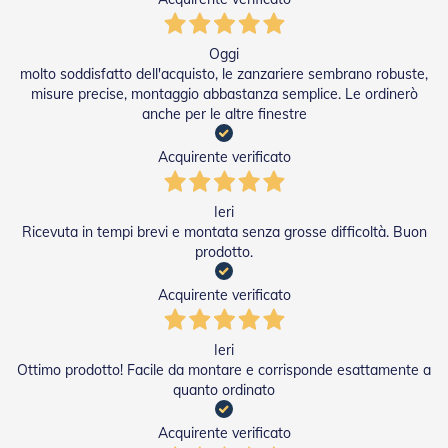
n
f
e
Oggi
z
molto soddisfatto dell'acquisto, le zanzariere sembrano robuste,
i
misure precise, montaggio abbastanza semplice. Le ordinerò
o
anche per le altre finestre
n
a
t
Acquirente verificato
i
A
Ieri
c
Ricevuta in tempi brevi e montata senza grosse difficoltà. Buon
c
prodotto.
e
s
Acquirente verificato
s
o
r
Ieri
i
T
Ottimo prodotto! Facile da montare e corrisponde esattamente a
e
quanto ordinato
n
d
Acquirente verificato
e