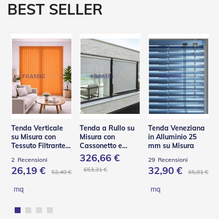
BEST SELLER
e
P
e
r
g
o
l
a
t
i
C
a
p
Tenda Verticale
Tenda a Rullo su
Tenda Veneziana
p
su Misura con
Misura con
in Alluminio 25
o
Tessuto Filtrante –
Cassonetto e
mm su Misura
t
Panama
Guide in Acciaio –
326,66 €
t
2
Recensioni
29
Recensioni
C130 Q
i
26,19 €
32,90 €
653,31 €
52,40 €
65,81 €
n
e
mq
mq
T
e