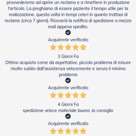
g
provvederemo ad aprire un reclamo e a rimettere in produzione
e
l'articolo. La preghiamo di essere paziente il tempo utile per la
n
realizzazione, questa volta in tempi celeri in quanto trattasi di
t
reclamo (circa 7 giorni). Riceverà la notifica di spedizione a mezzo
i
mail appena spedito.
Z
a
Acquirente verificato
n
z
a
3 Giorni Fa
r
Ottimo acquisto come da aspettative, piccolo problema di misure
i
risolto subito dall'assistenza velocemente e senza il minimo
e
problema
r
e
Acquirente verificato
P
l
i
4 Giorni Fa
s
s
spedizione veloce materiale buono ,lo consiglio
e
t
Acquirente verificato
t
a