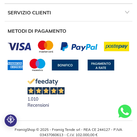
v
o
SERVIZIO CLIENTI
l
i
METODI DI PAGAMENTO
Z
a
n
z
a
r
i
e
r
e
a
B
a
1.010
t
Recensioni
t
e
n
t
e
FramigShop © 2025 - Framig Tende srl - REA CE 244127 - P.IVA
03437060613 - C.I.V. 102.000,00 €