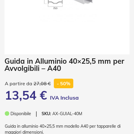
i
a
n
e
T
e
n
d
e
V
Vai
Guida in Alluminio 40×25,5 mm per
e
all'inizio
r
Avvolgibili – A40
della
t
galleria
i
di
c
27,08 €
- 50%
a
immagini
13,54 €
l
i
T
❘
Disponibile
SKU:
AX-GUIAL-40M
e
n
d
Guida in alluminio 40×25,5 mm modello A40 per tapparelle di
e
maggiori dimensioni.