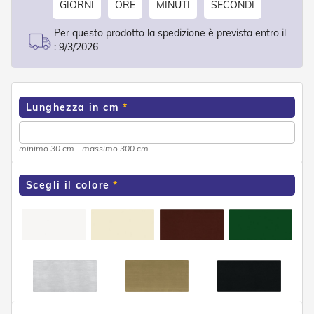
GIORNI
ORE
MINUTI
SECONDI
o
r
Per questo prodotto la spedizione è prevista entro il
i
T
:
9/3/2026
e
n
d
e
Lunghezza in cm
T
e
c
n
minimo 30 cm - massimo 300 cm
i
c
Scegli il colore
h
e
Tende
da
sole
T
e
n