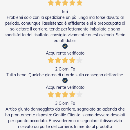
D
a
Ieri
S
Problemi solo con la spedizione un pò lunga ma forse dovuta al
o
periodo. comunque l'assistenza è efficiente e si è preoccupata di
l
sollecitare il corriere. tende perfettamente imballate e sono
e
soddisfatta del risultato, consiglio vivamente quest'azienda. Seria
ed affidabile
Zanzariere
Z
Acquirente verificato
a
n
z
2 Giorni Fa
a
Tutto bene. Qualche giorno di ritardo sulla consegna dell'ordine.
r
i
Acquirente verificato
e
r
e
3 Giorni Fa
A
Artico giunto danneggiato da corriere, segnalato ad azienda che
v
v
ha prontamente risposto: Gentile Cliente, siamo davvero desolati
o
per quanto accaduto. Provvederemo a segnalare il disservizio
l
ricevuto da parte del corriere. In merito al prodotto