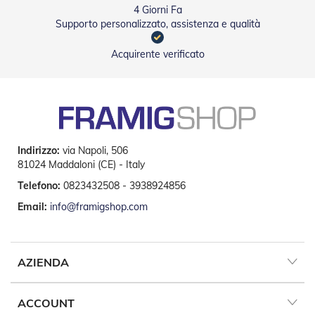
t
4 Giorni Fa
e
Supporto personalizzato, assistenza e qualità
Z
Acquirente verificato
a
n
z
a
r
i
e
r
Indirizzo:
via Napoli, 506
e
81024 Maddaloni (CE) - Italy
F
i
Telefono:
0823432508 - 3938924856
s
Email:
info@framigshop.com
s
e
e
S
c
AZIENDA
o
r
r
ACCOUNT
e