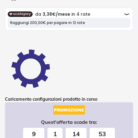
P
l
i
s
s
è
T
e
n
d
e
a
R
u
l
l
o
Caricamento configurazioni prodotto in corso
A
c
c
Quest'offerta scade tra:
e
s
9
1
14
53
s