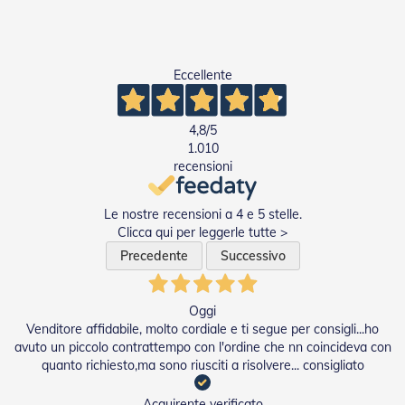
n
d
e
a
d
Eccellente
i
s
o
4,8
/5
l
1.010
a
recensioni
T
e
Le nostre recensioni a 4 e 5 stelle.
s
s
Clicca qui per leggerle tutte >
u
Precedente
Successivo
t
i
e
Oggi
t
Venditore affidabile, molto cordiale e ti segue per consigli...ho
e
l
avuto un piccolo contrattempo con l'ordine che nn coincideva con
i
quanto richiesto,ma sono riusciti a risolvere... consigliato
c
o
Acquirente verificato