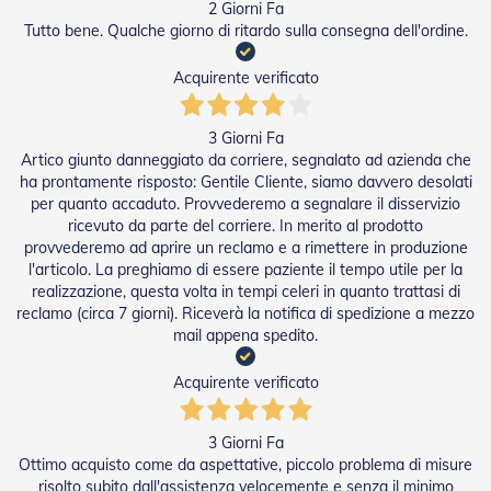
2 Giorni Fa
D
Tutto bene. Qualche giorno di ritardo sulla consegna dell'ordine.
a
S
o
Acquirente verificato
l
e
3 Giorni Fa
Zanzariere
Artico giunto danneggiato da corriere, segnalato ad azienda che
ha prontamente risposto: Gentile Cliente, siamo davvero desolati
Z
per quanto accaduto. Provvederemo a segnalare il disservizio
a
ricevuto da parte del corriere. In merito al prodotto
n
provvederemo ad aprire un reclamo e a rimettere in produzione
z
l'articolo. La preghiamo di essere paziente il tempo utile per la
a
realizzazione, questa volta in tempi celeri in quanto trattasi di
r
reclamo (circa 7 giorni). Riceverà la notifica di spedizione a mezzo
i
e
mail appena spedito.
r
e
Acquirente verificato
A
v
v
3 Giorni Fa
o
Ottimo acquisto come da aspettative, piccolo problema di misure
l
risolto subito dall'assistenza velocemente e senza il minimo