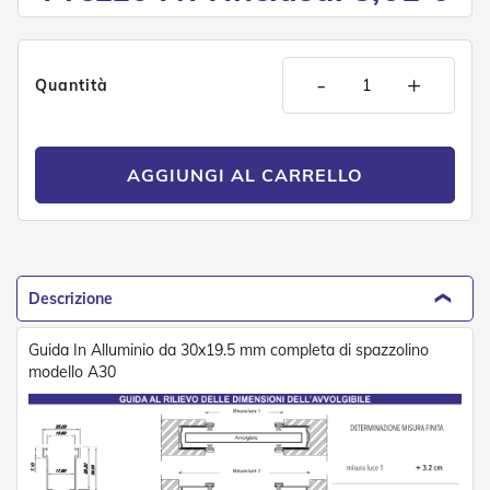
d
e
a
C
-
+
Quantità
a
d
u
t
a
AGGIUNGI AL CARRELLO
T
e
n
d
e
Descrizione
a
B
r
Guida In Alluminio da 30x19.5 mm completa di spazzolino
a
modello A30
c
c
i
E
s
t