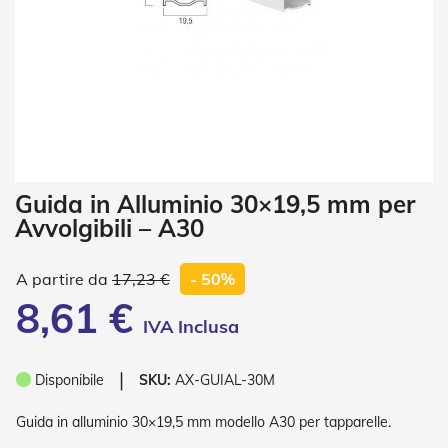
i
a
n
e
T
e
n
d
e
V
Vai
Guida in Alluminio 30×19,5 mm per
e
all'inizio
r
Avvolgibili – A30
della
t
galleria
i
di
c
17,23 €
- 50%
a
immagini
8,61 €
l
i
T
❘
Disponibile
SKU:
AX-GUIAL-30M
e
n
d
Guida in alluminio 30×19,5 mm modello A30 per tapparelle.
e