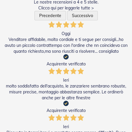
n
Le nostre recensioni a 4 e 5 stelle.
d
Clicca qui per leggerle tutte >
e
Precedente
Successivo
a
d
i
s
Oggi
o
Venditore affidabile, molto cordiale e ti segue per consigli...ho
l
avuto un piccolo contrattempo con l'ordine che nn coincideva con
a
quanto richiesto,ma sono riusciti a risolvere... consigliato
T
Acquirente verificato
e
s
s
Ieri
u
molto soddisfatto dell'acquisto, le zanzariere sembrano robuste,
t
i
misure precise, montaggio abbastanza semplice. Le ordinerò
e
anche per le altre finestre
t
e
Acquirente verificato
l
i
c
Ieri
o