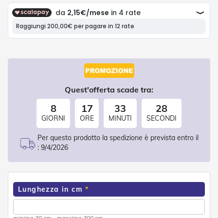
P
l
i
s
s
è
T
e
n
Quest'offerta scade tra:
d
e
8
17
33
27
a
R
GIORNI
ORE
MINUTI
SECONDI
u
l
Per questo prodotto la spedizione è prevista entro il
l
:
9/4/2026
o
A
c
c
Lunghezza in cm
e
s
s
minimo 30 cm - massimo 300 cm