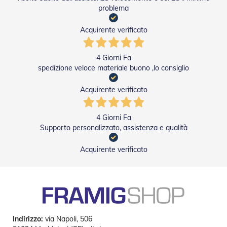
g
problema
e
n
t
Acquirente verificato
i
Z
4 Giorni Fa
a
spedizione veloce materiale buono ,lo consiglio
n
z
Acquirente verificato
a
r
i
4 Giorni Fa
e
Supporto personalizzato, assistenza e qualità
r
e
P
Acquirente verificato
l
i
s
s
e
t
t
Indirizzo:
via Napoli, 506
a