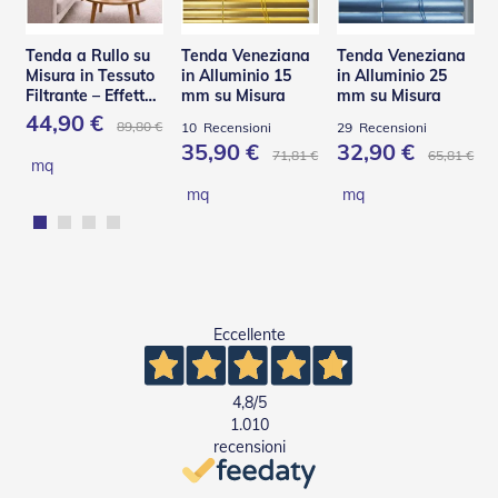
e
P
Tenda a Rullo su
Tenda Veneziana
Tenda Veneziana
e
Misura in Tessuto
in Alluminio 15
in Alluminio 25
r
Filtrante – Effetto
mm su Misura
mm su Misura
g
Shantung
o
44,90 €
89,80 €
10
Recensioni
29
Recensioni
l
35,90 €
32,90 €
71,81 €
65,81 €
a
mq
t
mq
mq
i
C
a
p
p
o
Eccellente
t
t
i
n
4,8
/5
e
1.010
recensioni
T
e