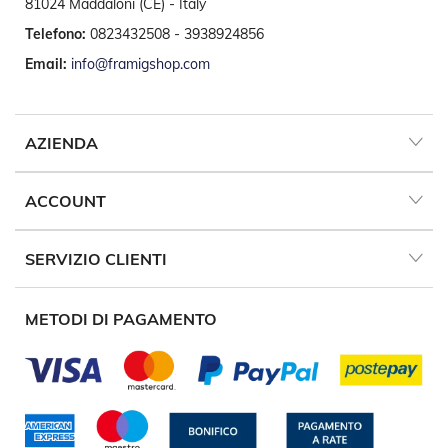
81024 Maddaloni (CE) - Italy
t
e
Telefono:
0823432508 - 3938924856
Z
Email:
info@framigshop.com
a
n
z
a
AZIENDA
r
i
e
ACCOUNT
r
e
F
SERVIZIO CLIENTI
i
s
s
e
METODI DI PAGAMENTO
e
S
c
o
r
r
e