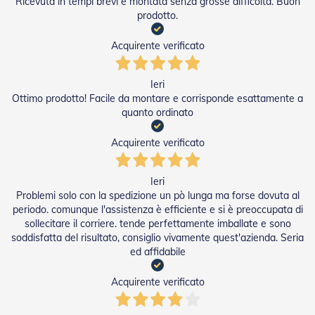
Ricevuta in tempi brevi e montata senza grosse difficoltà. Buon
n
prodotto.
f
e
z
Acquirente verificato
i
o
n
Ieri
a
Ottimo prodotto! Facile da montare e corrisponde esattamente a
t
quanto ordinato
i
Acquirente verificato
A
c
c
Ieri
e
Problemi solo con la spedizione un pò lunga ma forse dovuta al
s
s
periodo. comunque l'assistenza è efficiente e si è preoccupata di
o
sollecitare il corriere. tende perfettamente imballate e sono
r
soddisfatta del risultato, consiglio vivamente quest'azienda. Seria
i
ed affidabile
T
e
Acquirente verificato
n
d
e