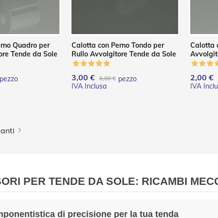
erno Quadro per
Calotta con Perno Tondo per
Calotta 
tore Tende da Sole
Rullo Avvolgitore Tende da Sole
Avvolgit
3,00 €
2,00 €
pezzo
6,00 €
pezzo
Pagina
e stai leggendo la pagina
a
anti
ORI PER TENDE DA SOLE: RICAMBI MEC
ponentistica di precisione per la tua tenda