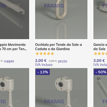
oppio Movimento
Occhiolo per Tende da Sole a
Gancio 
da 70 cm per Tende
Caduta o da Giardino
da Sole
2,00 €
3,00 €
 €
coppia
3,66 €
pezzo
- 13%
- 50%