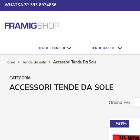
WHATSAPP
393.8924856
 IL CATALOGO
Tende
TENDE TECNICHE
TENDE DA SOLE
Tecniche
Tende
Home
Tende da sole
Accessori Tende Da Sole
Veneziane
Tende
Verticali
ACCESSORI TENDE DA SOLE
Tende
Plissè
Ordina Per
Tende
a
Rullo
- 50%
Accessori
Tende
Tecniche