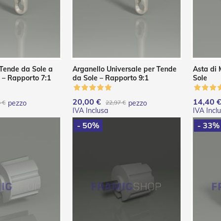
 Tende da Sole a
Arganello Universale per Tende
Asta di
 – Rapporto 7:1
da Sole – Rapporto 9:1
Sole
20,00 €
14,40 
 €
pezzo
22,97 €
pezzo
- 50%
- 33%