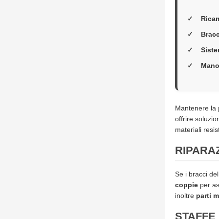
Porte
a
Rica
soffietto
Porte
Bracc
a
Soffietto
Siste
in
Mano
PVC
Accessori
Porte
a
Mantenere la p
Soffietto
offrire soluzi
Ferramenta
materiali resi
RIPARA
Se i bracci de
coppie
per as
inoltre
parti 
STAFFE 