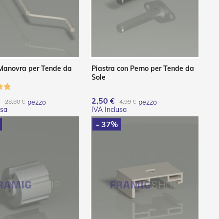
 Manovra per Tende da
Piastra con Perno per Tende da
Sole
€
2,50 €
28,80 €
pezzo
4,99 €
pezzo
- 37%