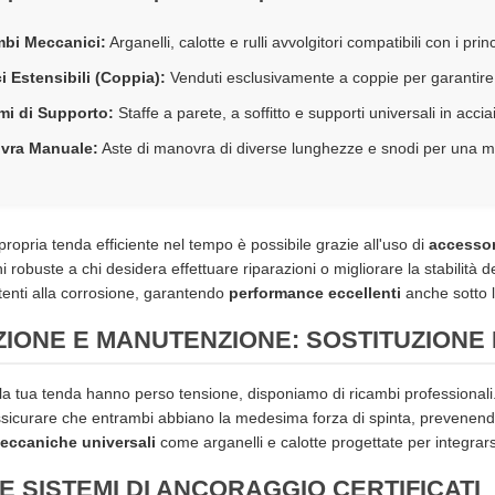
mbi Meccanici:
Arganelli, calotte e rulli avvolgitori compatibili con i pri
i Estensibili (Coppia):
Venduti esclusivamente a coppie per garantire u
mi di Supporto:
Staffe a parete, a soffitto e supporti universali in accia
vra Manuale:
Aste di manovra di diverse lunghezze e snodi per una m
ropria tenda efficiente nel tempo è possibile grazie all'uso di
accessori
oni robuste a chi desidera effettuare riparazioni o migliorare la stabilità
stenti alla corrosione, garantendo
performance eccellenti
anche sotto l
ZIONE E MANUTENZIONE: SOSTITUZIONE
lla tua tenda hanno perso tensione, disponiamo di ricambi professional
sicurare che entrambi abbiano la medesima forza di spinta, prevenendo t
meccaniche universali
come arganelli e calotte progettate per integrarsi
E SISTEMI DI ANCORAGGIO CERTIFICATI