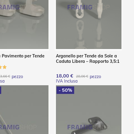
a Pavimento per Tende
Arganello per Tende da Sole a
Caduta Libera – Rapporto 3,5:1
18,00 €
3,66 €
pezzo
28,06 €
pezzo
- 50%