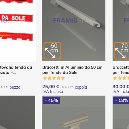
ntovana tenda da
Braccetti in Alluminio da 50 cm
Braccett
zzata –
per Tende da Sole
per Ten
termoadesiva
25,00 €
30,00 
,01 €
pezzo
48,80 €
coppia
- 45%
- 18%