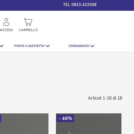
TEL
0823.432508
framigshop_it
COSTO SPEDIZIONE A PARTI
rca
ACCEDI
CARRELLO
PORTE A SOFFIETTO
FERRAMENTA
Articoli
1
-
16
di
18
- 48%