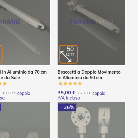
i in Alluminio da 70 cm
Braccetti a Doppio Movimento
de da Sole
in Alluminio da 50 cm
€
35,00 €
61,00 €
coppia
67,10 €
coppia
- 36%