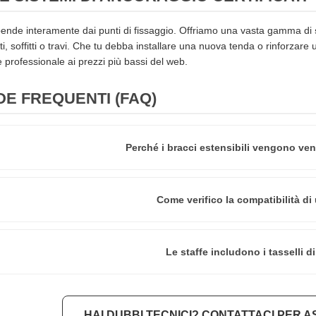
ipende interamente dai punti di fissaggio. Offriamo una vasta gamma di
ti, soffitti o travi. Che tu debba installare una nuova tenda o rinforzare
e professionale ai prezzi più bassi del web.
E FREQUENTI (FAQ)
Perché i bracci estensibili vengono ve
Come verifico la compatibilità di
Le staffe includono i tasselli d
HAI DUBBI TECNICI? CONTATTACI PER A