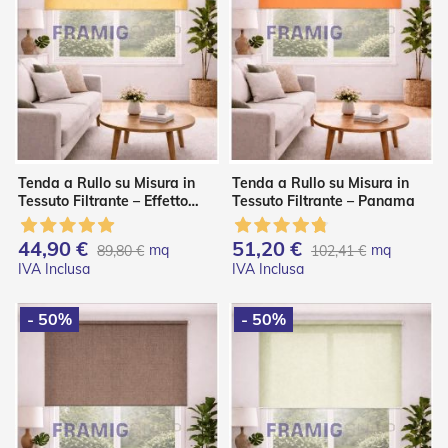
i
a
n
e
T
e
n
d
e
Tenda a Rullo su Misura in
Tenda a Rullo su Misura in
V
Tessuto Filtrante – Effetto
Tessuto Filtrante – Panama
e
Shantung
r
t
44,90 €
51,20 €
mq
mq
89,80 €
102,41 €
i
c
a
l
- 50%
- 50%
i
T
e
n
d
e