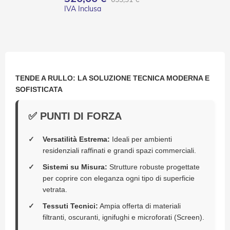
e
P
e
r
g
o
l
a
TENDE A RULLO: LA SOLUZIONE TECNICA MODERNA E
t
SOFISTICATA
i
C
✅ PUNTI DI FORZA
a
p
p
Versatilità Estrema:
Ideali per ambienti
o
residenziali raffinati e grandi spazi commerciali.
t
t
Sistemi su Misura:
Strutture robuste progettate
i
per coprire con eleganza ogni tipo di superficie
n
vetrata.
e
Tessuti Tecnici:
Ampia offerta di materiali
T
filtranti, oscuranti, ignifughi e microforati (Screen).
e