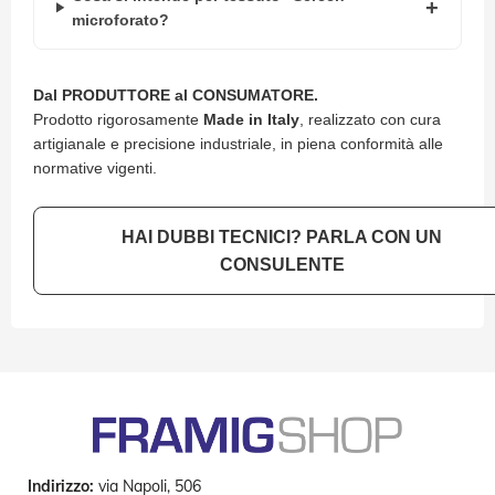
D
microforato?
a
S
o
l
Dal PRODUTTORE al CONSUMATORE.
e
Prodotto rigorosamente
Made in Italy
, realizzato con cura
artigianale e precisione industriale, in piena conformità alle
Zanzariere
normative vigenti.
Z
a
HAI DUBBI TECNICI? PARLA CON UN
n
z
CONSULENTE
a
r
i
e
r
e
A
v
v
o
l
Indirizzo:
via Napoli, 506