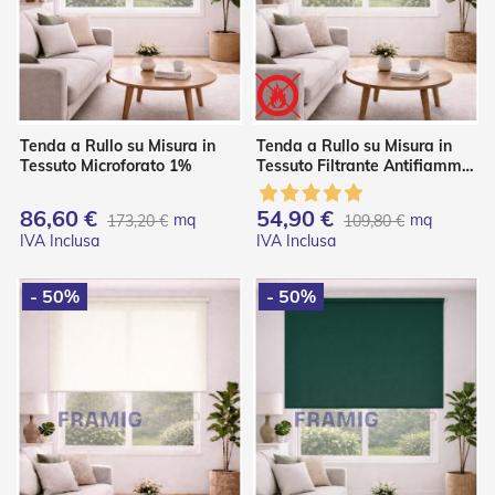
P
l
i
s
s
è
Tenda a Rullo su Misura in
Tenda a Rullo su Misura in
T
Tessuto Microforato 1%
Tessuto Filtrante Antifiamma
e
– Effetto Shantung
n
d
86,60 €
54,90 €
mq
mq
173,20 €
109,80 €
e
a
R
u
- 50%
- 50%
l
l
o
A
c
c
e
s
s