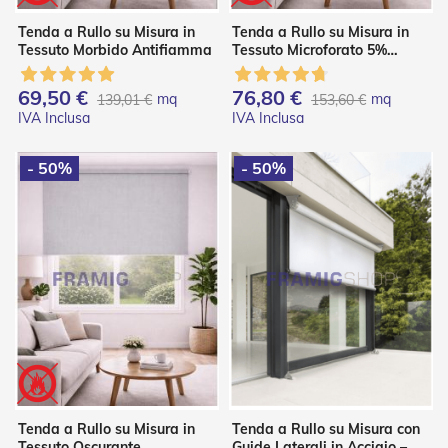
d
e
Tenda a Rullo su Misura in
Tenda a Rullo su Misura in
a
Tessuto Morbido Antifiamma
Tessuto Microforato 5%
C
Antifiamma
a
69,50 €
76,80 €
d
mq
mq
139,01 €
153,60 €
u
t
a
- 50%
- 50%
T
e
n
d
e
a
B
r
a
c
c
i
E
s
Tenda a Rullo su Misura in
Tenda a Rullo su Misura con
t
Tessuto Oscurante
Guide Laterali in Acciaio –