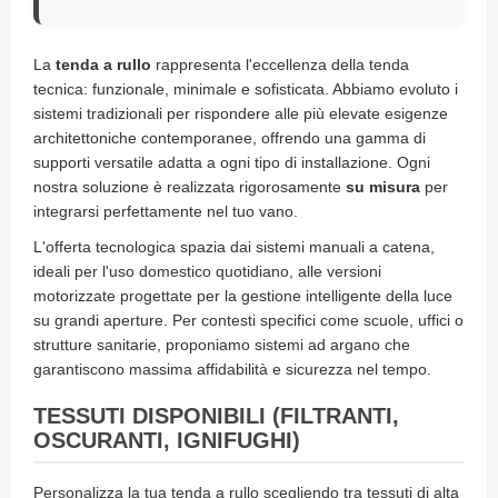
n
d
e
a
La
tenda a rullo
rappresenta l'eccellenza della tenda
d
tecnica: funzionale, minimale e sofisticata. Abbiamo evoluto i
i
sistemi tradizionali per rispondere alle più elevate esigenze
s
architettoniche contemporanee, offrendo una gamma di
o
supporti versatile adatta a ogni tipo di installazione. Ogni
l
a
nostra soluzione è realizzata rigorosamente
su misura
per
integrarsi perfettamente nel tuo vano.
T
e
L'offerta tecnologica spazia dai sistemi manuali a catena,
s
ideali per l'uso domestico quotidiano, alle versioni
s
motorizzate progettate per la gestione intelligente della luce
u
su grandi aperture. Per contesti specifici come scuole, uffici o
t
strutture sanitarie, proponiamo sistemi ad argano che
i
e
garantiscono massima affidabilità e sicurezza nel tempo.
t
e
TESSUTI DISPONIBILI (FILTRANTI,
l
OSCURANTI, IGNIFUGHI)
i
c
o
Personalizza la tua tenda a rullo scegliendo tra tessuti di alta