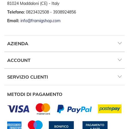
g
81024 Maddaloni (CE) - Italy
e
n
Telefono:
0823432508 - 3938924856
t
Email:
info@framigshop.com
i
Z
a
n
AZIENDA
z
a
r
ACCOUNT
i
e
r
SERVIZIO CLIENTI
e
P
l
METODI DI PAGAMENTO
i
s
s
e
t
t
a