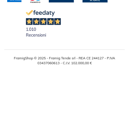
t
e
Z
a
n
1.010
z
Recensioni
a
r
i
e
FramigShop © 2025 - Framig Tende srl - REA CE 244127 - P.IVA
r
03437060613 - C.I.V. 102.000,00 €
e
F
i
s
s
e
e
S
c
o
r
r
e