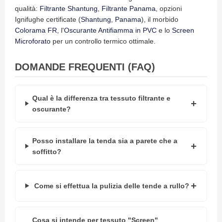
n
qualità:
Filtrante Shantung
,
Filtrante Panama
, opzioni
f
Ignifughe certificate (
Shantung
,
Panama
), il morbido
e
z
Colorama FR
, l'
Oscurante Antifiamma in PVC
e lo
Screen
i
Microforato
per un controllo termico ottimale.
o
n
DOMANDE FREQUENTI (FAQ)
a
t
i
Qual è la differenza tra tessuto filtrante e
A
oscurante?
c
c
e
s
Posso installare la tenda sia a parete che a
s
soffitto?
o
r
i
T
Come si effettua la pulizia delle tende a rullo?
e
n
d
e
Cosa si intende per tessuto "Screen"