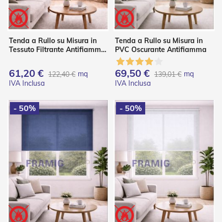
o
r
i
T
Tenda a Rullo su Misura in
Tenda a Rullo su Misura in
e
Tessuto Filtrante Antifiamma
PVC Oscurante Antifiamma
n
– Panama
d
e
61,20 €
69,50 €
mq
mq
122,40 €
139,01 €
T
e
c
n
- 50%
- 50%
i
c
h
e
Tende
da
sole
T
e
n