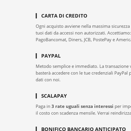
Tende
da
CARTA DI CREDITO
sole
Tende
Ogni acquisto avviene nella massima sicurezza g
a
tuoi dati da accessi non autorizzati. Accettiam
Caduta
PagoBancomat, Diners, JCB, PostePay e Americ
Tende
a
PAYPAL
Bracci
Estensibili
Metodo semplice e immediato. La transazione vien
Tende
basterà accedere con le tue credenziali PayPal
Per
dati con noi.
Giardini
e
Pergolati
SCALAPAY
Cappottine
Paga in
3 rate uguali senza interessi
per impor
Tende
il costo con scadenza mensile. Verrai reindirizz
ad
isola
BONIFICO BANCARIO ANTICIPATO