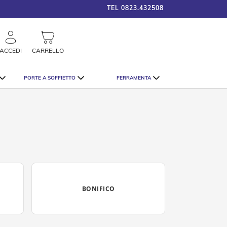
TEL
0823.432508
framigshop_it
COSTO SPEDIZIONE A PARTI
rca
ACCEDI
CARRELLO
PORTE A SOFFIETTO
FERRAMENTA
BONIFICO