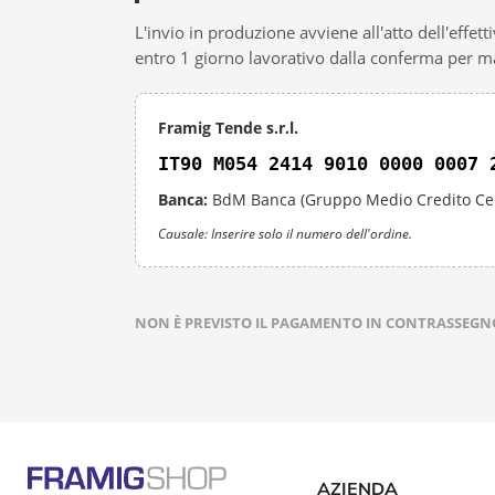
Tessuti
e
L'invio in produzione avviene all'atto dell'effet
teli
entro 1 giorno lavorativo dalla conferma per m
confezionati
Accessori
Framig Tende s.r.l.
Tende
Da
IT90 M054 2414 9010 0000 0007 
Sole
Banca:
BdM Banca (Gruppo Medio Credito Cen
Zanzariere
Zanzariere
Causale: Inserire solo il numero dell'ordine.
Avvolgenti
Zanzariere
Plissettate
NON È PREVISTO IL PAGAMENTO IN CONTRASSEGN
Zanzariere
Fisse
e
Scorrevoli
Zanzariere
a
Battente
AZIENDA