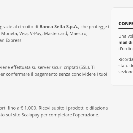
CONF
razie al circuito di
Banca Sella S.p.A.
, che protegge i
o: Moneta, Visa, V-Pay, Mastercard, Maestro,
Una vol
an Express.
mail d
d'ordin
Ricorda
stato d
e effettuata su server sicuri criptati (SSL). Ti
sezion
 per confermare il pagamento senza condividere i tuoi
ti fino a € 1.000. Ricevi subito i prodotti e dilaziona
ato sul sito Scalapay per completare l'operazione.