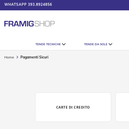
WHATSAPP
393.8924856
 IL CATALOGO
Tende
TENDE TECNICHE
TENDE DA SOLE
Tecniche
Tende
Home
Pagamenti Sicuri
Veneziane
Tende
Verticali
Tende
Plissè
Tende
a
Rullo
CARTE DI CREDITO
Accessori
Tende
Tecniche