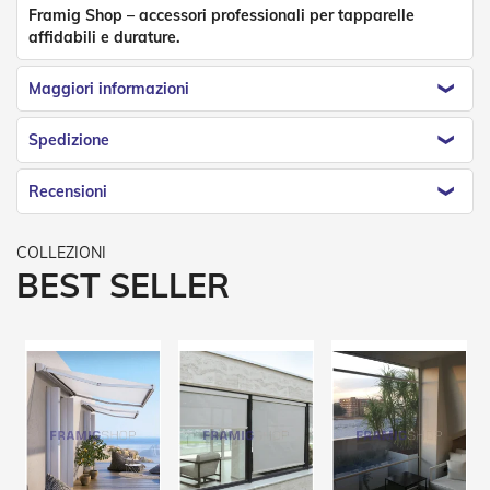
n
Framig Shop – accessori professionali per tapparelle
f
affidabili e durature.
e
z
i
Maggiori informazioni
o
n
Spedizione
a
t
i
Recensioni
A
c
c
BEST SELLER
e
s
s
o
r
i
T
e
n
d
e