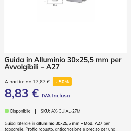
i
a
n
e
T
e
n
d
e
V
Vai
Guida in Alluminio 30×25,5 mm per
e
all'inizio
r
Avvolgibili – A27
della
t
galleria
i
di
c
17,67 €
- 50%
a
immagini
8,83 €
l
i
T
❘
Disponibile
SKU:
AX-GUIAL-27M
e
n
d
Guida laterale in
alluminio 30×25,5 mm – Mod. A27
per
e
tapparelle. Profilo robusto, anticorrosione e preciso per uno