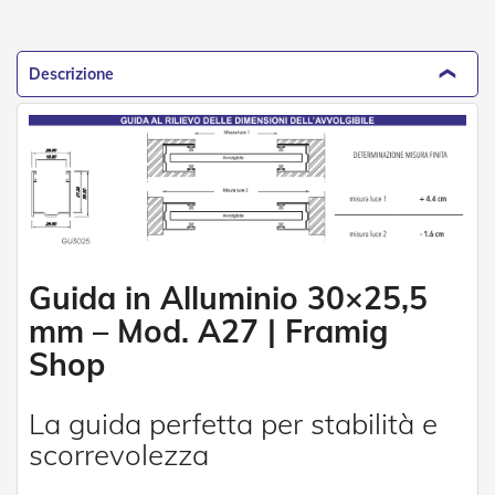
e
n
s
i
Descrizione
b
i
l
i
T
e
n
d
e
Guida in Alluminio 30×25,5
P
e
mm – Mod. A27 | Framig
r
G
Shop
i
a
r
La guida perfetta per stabilità e
d
scorrevolezza
i
n
i