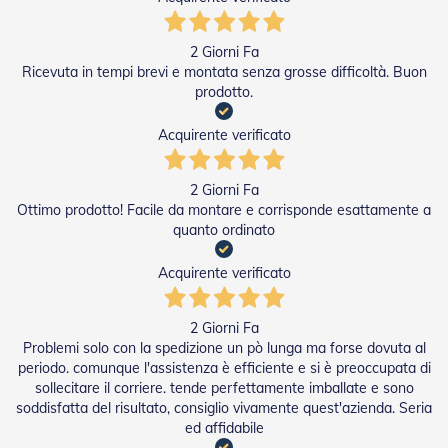
v
o
l
2 Giorni Fa
i
Ricevuta in tempi brevi e montata senza grosse difficoltà. Buon
prodotto.
Z
a
Acquirente verificato
n
z
a
2 Giorni Fa
r
i
Ottimo prodotto! Facile da montare e corrisponde esattamente a
e
quanto ordinato
r
e
Acquirente verificato
a
B
a
2 Giorni Fa
t
Problemi solo con la spedizione un pò lunga ma forse dovuta al
t
periodo. comunque l'assistenza è efficiente e si è preoccupata di
e
sollecitare il corriere. tende perfettamente imballate e sono
n
t
soddisfatta del risultato, consiglio vivamente quest'azienda. Seria
e
ed affidabile