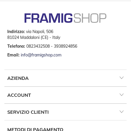
Tapparelle
T
a
p
Indirizzo:
via Napoli, 506
p
81024 Maddaloni (CE) - Italy
a
r
Telefono:
0823432508 - 3938924856
e
l
Email:
info@framigshop.com
l
e
i
n
AZIENDA
P
V
C
ACCOUNT
T
a
SERVIZIO CLIENTI
p
p
a
r
METODI DI PAGAMENTO