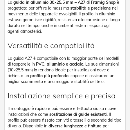
La
guida in alluminio 30×25,5 mm – A27
di
Framig Shop
è
e
progettata per offrire la massima
stabilità e precisione
nel
P
movimento delle tapparelle avvolgibili. Il profilo in alluminio
e
estruso garantisce rigidità, resistenza alla corrosione e lunga
r
g
durata nel tempo, anche in ambienti esterni esposti agli
o
agenti atmosferici.
l
a
Versatilità e compatibilità
t
i
La guida A27 è compatibile con la maggior parte dei modelli
C
di tapparelle in
PVC, alluminio e acciaio
. Le sue dimensioni
a
(30×25,5 mm) la rendono ideale per installazioni dove è
p
richiesto un
profilo più profondo
, capace di assicurare un
p
miglior scorrimento e una maggiore stabilità del telo.
o
t
Installazione semplice e precisa
t
i
n
Il montaggio è rapido e può essere effettuato sia su nuove
e
installazioni che come
sostituzione di guide esistenti
. Il
profilo può essere fissato con viti o tasselli a seconda del tipo
T
e
di vano. Disponibile in
diverse lunghezze e finiture
per