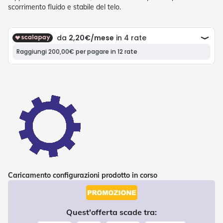
P
scorrimento fluido e stabile del telo.
l
i
s
s
è
T
e
n
d
e
a
R
u
l
l
o
Caricamento configurazioni prodotto in corso
A
c
c
e
s
Quest'offerta scade tra:
s