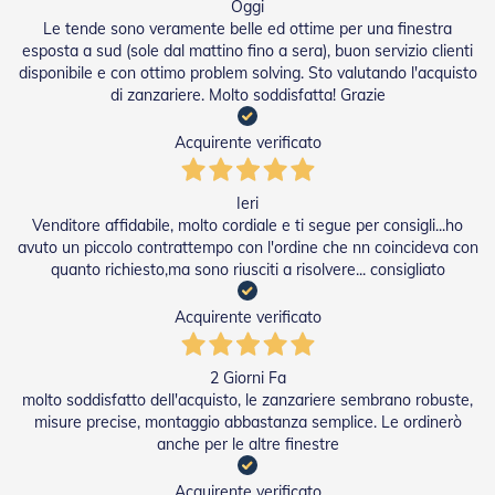
t
Oggi
e
Le tende sono veramente belle ed ottime per una finestra
esposta a sud (sole dal mattino fino a sera), buon servizio clienti
Z
disponibile e con ottimo problem solving. Sto valutando l'acquisto
a
di zanzariere. Molto soddisfatta! Grazie
n
z
Acquirente verificato
a
r
i
Ieri
e
Venditore affidabile, molto cordiale e ti segue per consigli...ho
r
e
avuto un piccolo contrattempo con l'ordine che nn coincideva con
F
quanto richiesto,ma sono riusciti a risolvere... consigliato
i
s
Acquirente verificato
s
e
e
2 Giorni Fa
S
molto soddisfatto dell'acquisto, le zanzariere sembrano robuste,
c
misure precise, montaggio abbastanza semplice. Le ordinerò
o
anche per le altre finestre
r
r
e
Acquirente verificato