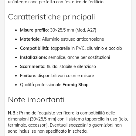
n
un’integrazione perfetta con l’estetica dell’edificio.
d
e
Caratteristiche principali
a
d
i
Misure profilo:
30×25,5 mm (Mod. A27)
s
Materiale:
Alluminio estruso anticorrosione
o
l
Compatibilità:
tapparelle in PVC, alluminio e acciaio
a
Installazione:
semplice, anche per sostituzioni
T
Scorrimento:
fluido, stabile e silenzioso
e
s
Finiture:
disponibili vari colori e misure
s
u
Qualità professionale
Framig Shop
t
i
Note importanti
e
t
e
N.B.:
Prima dell’acquisto verificare la compatibilità delle
l
dimensioni (30×25,5 mm) con il sistema tapparella in uso (telo,
i
terminale, accessori). Eventuali
spazzolini o guarnizioni
non
c
sono inclusi se non specificato in scheda.
o