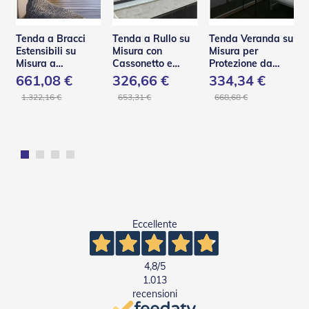
D
a
S
Tenda a Bracci
Tenda a Rullo su
Tenda Veranda su
o
Estensibili su
Misura con
Misura per
l
Misura a
Cassonetto e
Protezione da
e
Scomparsa Totale
Guide in Acciaio –
Pioggia e Vento –
661,08 €
326,66 €
334,34 €
– Base L
C130 Q
V110
Zanzariere
1.322,16 €
653,31 €
668,68 €
Z
a
n
z
a
r
i
e
r
Eccellente
e
A
v
4,8
/5
v
1.013
o
recensioni
l