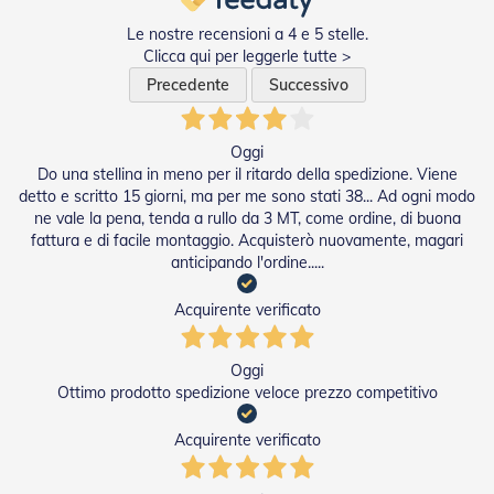
g
e
Le nostre recensioni a 4 e 5 stelle.
n
Clicca qui per leggerle tutte >
t
i
Precedente
Successivo
Z
a
Oggi
n
Do una stellina in meno per il ritardo della spedizione. Viene
z
detto e scritto 15 giorni, ma per me sono stati 38... Ad ogni modo
a
ne vale la pena, tenda a rullo da 3 MT, come ordine, di buona
r
fattura e di facile montaggio. Acquisterò nuovamente, magari
i
e
anticipando l'ordine.....
r
e
Acquirente verificato
P
l
i
Oggi
s
Ottimo prodotto spedizione veloce prezzo competitivo
s
e
Acquirente verificato
t
t
a