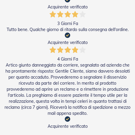
R
Acquirente verificato
e
t
i
3 Giorni Fa
e
Tutto bene. Qualche giorno di ritardo sulla consegna dell'ordine.
A
c
Acquirente verificato
c
e
s
s
4 Giorni Fa
o
Artico giunto danneggiato da corriere, segnalato ad azienda che
r
ha prontamente risposto: Gentile Cliente, siamo davvero desolati
i
per quanto accaduto. Provvederemo a segnalare il disservizio
Z
ricevuto da parte del corriere. In merito al prodotto
a
provvederemo ad aprire un reclamo e a rimettere in produzione
n
l'articolo. La preghiamo di essere paziente il tempo utile per la
z
realizzazione, questa volta in tempi celeri in quanto trattasi di
a
reclamo (circa 7 giorni). Riceverà la notifica di spedizione a mezzo
r
i
mail appena spedito.
e
r
Acquirente verificato
e