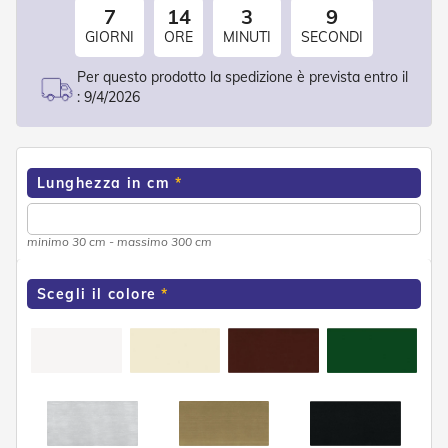
o
7
14
3
9
r
GIORNI
ORE
MINUTI
SECONDI
i
T
Per questo prodotto la spedizione è prevista entro il
e
:
9/4/2026
n
d
e
T
e
Lunghezza in cm
c
n
i
minimo 30 cm - massimo 300 cm
c
h
e
Scegli il colore
Tende
da
sole
T
e
n