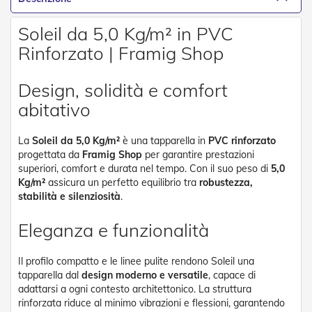
g
e
n
Soleil da 5,0 Kg/m² in PVC
t
Rinforzato | Framig Shop
i
Z
Design, solidità e comfort
a
n
abitativo
z
a
r
La
Soleil da 5,0 Kg/m²
è una tapparella in
PVC rinforzato
i
progettata da
Framig Shop
per garantire prestazioni
e
superiori, comfort e durata nel tempo. Con il suo peso di
5,0
r
Kg/m²
assicura un perfetto equilibrio tra
robustezza,
e
stabilità e silenziosità
.
P
l
Eleganza e funzionalità
i
s
s
Il profilo compatto e le linee pulite rendono Soleil una
e
tapparella dal
design moderno e versatile
, capace di
t
adattarsi a ogni contesto architettonico. La struttura
t
rinforzata riduce al minimo vibrazioni e flessioni, garantendo
a