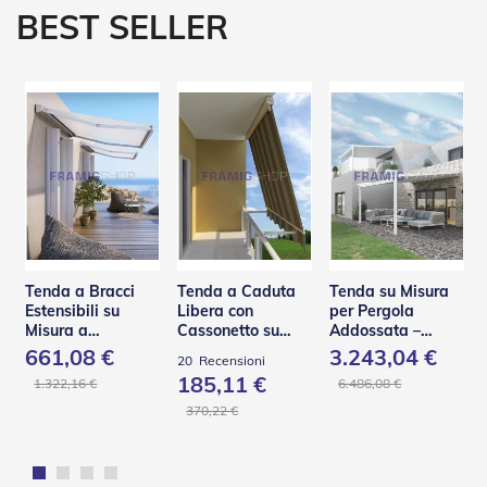
e
BEST SELLER
l
l
e
i
n
A
l
l
u
m
i
n
i
o
Tenda a Bracci
Tenda a Caduta
Tenda su Misura
Estensibili su
Libera con
per Pergola
T
Misura a
Cassonetto su
Addossata –
a
Scomparsa Totale
Misura – TST
PA110
661,08 €
3.243,04 €
20
Recensioni
p
– Base L
185,11 €
p
1.322,16 €
6.486,08 €
a
370,22 €
r
e
l
l