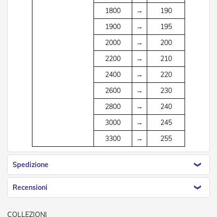
Tapparelle
1800
→
190
1900
→
195
T
a
2000
→
200
p
p
2200
→
210
a
r
2400
→
220
e
l
2600
→
230
l
2800
→
240
e
i
3000
→
245
n
P
3300
→
255
V
C
Spedizione
T
a
p
Recensioni
p
a
r