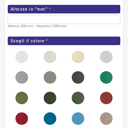
e
n
Altezza in "mm"
s
i
b
Minimo 300 mm - Massimo 3300 mm
i
l
i
Scegli il colore
T
e
n
d
e
P
e
r
G
i
a
r
d
i
n
i