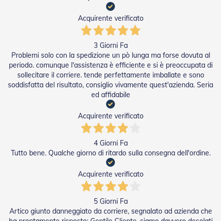
P
e
Acquirente verificato
r
T
e
3 Giorni Fa
n
Problemi solo con la spedizione un pò lunga ma forse dovuta al
d
periodo. comunque l'assistenza è efficiente e si è preoccupata di
e
sollecitare il corriere. tende perfettamente imballate e sono
D
soddisfatta del risultato, consiglio vivamente quest'azienda. Seria
a
ed affidabile
S
o
l
Acquirente verificato
e
M
4 Giorni Fa
o
Tutto bene. Qualche giorno di ritardo sulla consegna dell'ordine.
t
o
Acquirente verificato
r
i
P
5 Giorni Fa
e
Artico giunto danneggiato da corriere, segnalato ad azienda che
r
ha prontamente risposto: Gentile Cliente, siamo davvero desolati