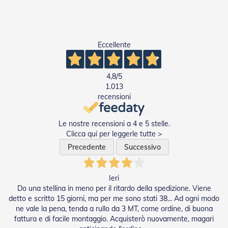
e
I
n
n
o
Eccellente
v
a
t
4,8
/5
i
1.013
v
recensioni
e
e
d
Le nostre recensioni a 4 e 5 stelle.
i
Clicca qui per leggerle tutte >
D
e
Precedente
Successivo
s
i
g
Ieri
n
Do una stellina in meno per il ritardo della spedizione. Viene
detto e scritto 15 giorni, ma per me sono stati 38... Ad ogni modo
T
ne vale la pena, tenda a rullo da 3 MT, come ordine, di buona
a
p
fattura e di facile montaggio. Acquisterò nuovamente, magari
p