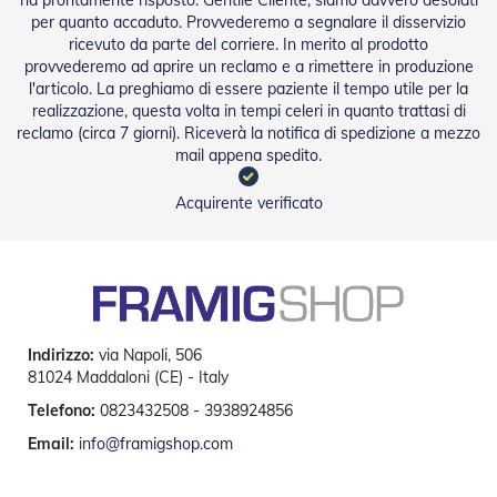
A
v
per quanto accaduto. Provvederemo a segnalare il disservizio
v
ricevuto da parte del corriere. In merito al prodotto
o
provvederemo ad aprire un reclamo e a rimettere in produzione
l
l'articolo. La preghiamo di essere paziente il tempo utile per la
g
realizzazione, questa volta in tempi celeri in quanto trattasi di
i
reclamo (circa 7 giorni). Riceverà la notifica di spedizione a mezzo
b
mail appena spedito.
i
l
i
Acquirente verificato
M
o
t
o
r
i
Indirizzo:
via Napoli, 506
P
81024 Maddaloni (CE) - Italy
e
r
Telefono:
0823432508 - 3938924856
T
e
Email:
info@framigshop.com
n
d