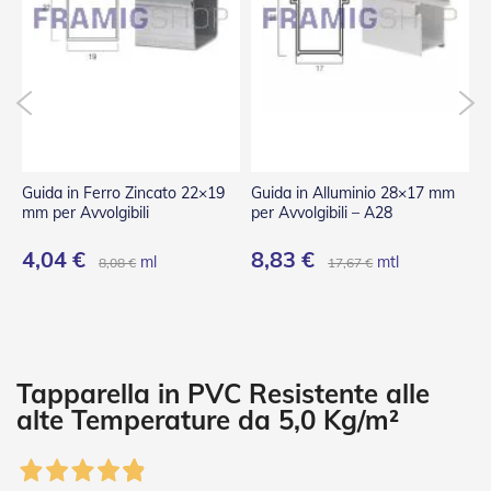
P
l
i
s
s
è
T
e
n
Guida in Ferro Zincato 22×19
Guida in Alluminio 28×17 mm
G
d
mm per Avvolgibili
per Avvolgibili – A28
p
e
a
4,04 €
8,83 €
8
ml
mtl
8,08 €
17,67 €
R
u
l
l
o
A
Tapparella in PVC Resistente alle
c
alte Temperature da 5,0 Kg/m²
c
e
s
s