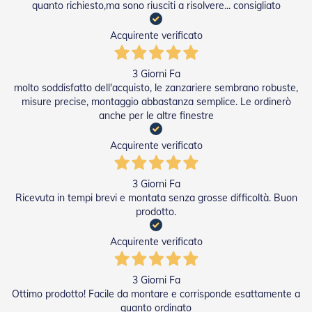
i
quanto richiesto,ma sono riusciti a risolvere... consigliato
p
e
Acquirente verificato
r
T
a
3 Giorni Fa
p
molto soddisfatto dell'acquisto, le zanzariere sembrano robuste,
p
misure precise, montaggio abbastanza semplice. Le ordinerò
a
r
anche per le altre finestre
e
l
Acquirente verificato
l
e
3 Giorni Fa
Motori
Ricevuta in tempi brevi e montata senza grosse difficoltà. Buon
e
prodotto.
Automatismi
Acquirente verificato
M
o
t
3 Giorni Fa
o
Ottimo prodotto! Facile da montare e corrisponde esattamente a
r
quanto ordinato
i