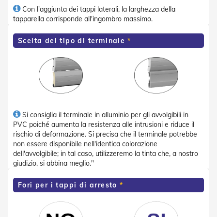
n
Con l'aggiunta dei tappi laterali, la larghezza della
d
tapparella corrisponde all'ingombro massimo.
e
a
d
Scelta del tipo di terminale
i
s
o
l
a
T
e
Si consiglia il terminale in alluminio per gli avvolgibili in
s
PVC poiché aumenta la resistenza alle intrusioni e riduce il
s
u
rischio di deformazione. Si precisa che il terminale potrebbe
t
non essere disponibile nell'identica colorazione
i
dell'avvolgibile; in tal caso, utilizzeremo la tinta che, a nostro
e
giudizio, si abbina meglio."
t
e
Fori per i tappi di arresto
l
i
c
o