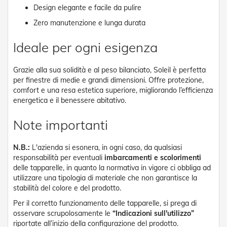
v
Design elegante e facile da pulire
o
Zero manutenzione e lunga durata
l
i
Ideale per ogni esigenza
Z
a
n
Grazie alla sua solidità e al peso bilanciato, Soleil è perfetta
z
per finestre di medie e grandi dimensioni. Offre protezione,
a
comfort e una resa estetica superiore, migliorando l’efficienza
r
energetica e il benessere abitativo.
i
e
Note importanti
r
e
a
N.B.:
L'azienda si esonera, in ogni caso, da qualsiasi
B
responsabilità per eventuali
imbarcamenti e scolorimenti
a
delle tapparelle, in quanto la normativa in vigore ci obbliga ad
t
utilizzare una tipologia di materiale che non garantisce la
t
stabilità del colore e del prodotto.
e
n
Per il corretto funzionamento delle tapparelle, si prega di
t
osservare scrupolosamente le
“Indicazioni sull'utilizzo”
e
riportate all’inizio della configurazione del prodotto.