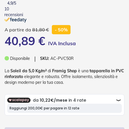
4,9
/5
o
10
r
i
recensioni
T
e
81,80 €
- 50%
n
d
40,89 €
e
T
e
c
❘
Disponibile
SKU:
AC-PVC50R
n
i
La
Soleil da 5,0 Kg/m²
di
Framig Shop
è una
tapparella in PVC
c
h
rinforzato
elegante e robusta. Offre isolamento, silenziosità e
e
design moderno per la tua casa.
Tende
da
sole
T
e
n