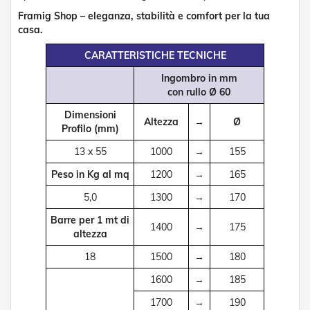
R
Framig Shop – eleganza, stabilità e comfort per la tua
e
casa.
t
i
CARATTERISTICHE TECNICHE
e
A
Ingombro in mm
c
con rullo Ø 60
c
e
Dimensioni
Altezza
→
Ø
s
Profilo (mm)
s
o
13 x 55
1000
→
155
r
i
Peso in Kg al mq
1200
→
165
Z
5,0
1300
→
170
a
n
Barre per 1 mt di
z
1400
→
175
altezza
a
r
18
1500
→
180
i
e
1600
→
185
r
e
1700
→
190