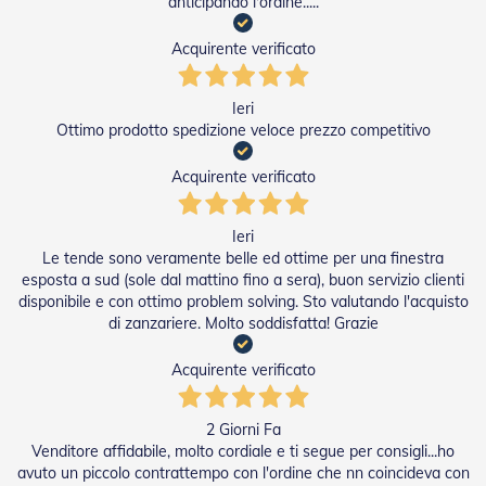
anticipando l'ordine.....
a
r
Acquirente verificato
e
l
l
Ieri
e
Ottimo prodotto spedizione veloce prezzo competitivo
i
n
A
Acquirente verificato
c
c
i
Ieri
a
Le tende sono veramente belle ed ottime per una finestra
i
esposta a sud (sole dal mattino fino a sera), buon servizio clienti
o
disponibile e con ottimo problem solving. Sto valutando l'acquisto
di zanzariere. Molto soddisfatta! Grazie
A
c
Acquirente verificato
c
e
s
2 Giorni Fa
s
o
Venditore affidabile, molto cordiale e ti segue per consigli...ho
r
avuto un piccolo contrattempo con l'ordine che nn coincideva con