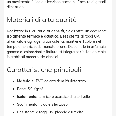
t
un movimento fluido e silenzioso anche su finestre di grandi
e
dimensioni.
Z
Materiali di alta qualità
a
n
z
Realizzata in
PVC ad alta densità
, Soleil offre un eccellente
a
isolamento termico e acustico
. È resistente ai raggi UV,
r
all’umidità e agli agenti atmosferici, mantiene il colore nel
i
tempo e non richiede manutenzione. Disponibile in un’ampia
e
gamma di colorazioni e finiture, si integra perfettamente sia
r
in ambienti moderni sia classici.
e
F
i
Caratteristiche principali
s
s
Materiale:
PVC ad alta densità rinforzato
e
e
Peso:
5,0 Kg/m²
S
c
Isolamento:
termico e acustico di alto livello
o
Scorrimento fluido e silenzioso
r
r
Resistente a raggi UV, pioggia e umidità
e