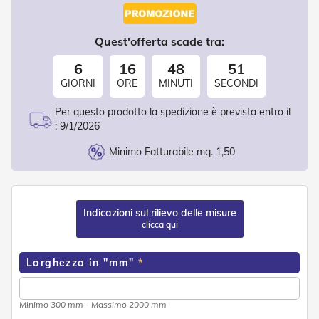
d
e
a
Quest'offerta scade tra:
C
a
6
16
48
51
d
u
GIORNI
ORE
MINUTI
SECONDI
t
a
Per questo prodotto la spedizione è prevista entro il
:
9/1/2026
T
e
Minimo Fatturabile mq. 1,50
n
d
e
a
B
Indicazioni sul rilievo delle misure
r
clicca qui
a
c
Larghezza in "mm"
c
i
E
s
Minimo 300 mm - Massimo 2000 mm
t