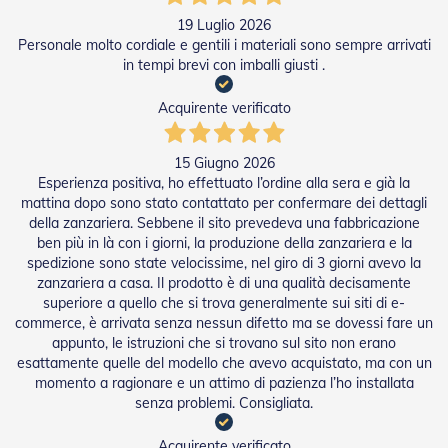
a
19 Luglio 2026
r
Personale molto cordiale e gentili i materiali sono sempre arrivati
e
in tempi brevi con imballi giusti .
l
l
e
Acquirente verificato
i
n
A
15 Giugno 2026
c
Esperienza positiva, ho effettuato l’ordine alla sera e già la
c
mattina dopo sono stato contattato per confermare dei dettagli
i
della zanzariera. Sebbene il sito prevedeva una fabbricazione
a
ben più in là con i giorni, la produzione della zanzariera e la
i
spedizione sono state velocissime, nel giro di 3 giorni avevo la
o
zanzariera a casa. Il prodotto è di una qualità decisamente
superiore a quello che si trova generalmente sui siti di e-
A
commerce, è arrivata senza nessun difetto ma se dovessi fare un
c
appunto, le istruzioni che si trovano sul sito non erano
c
e
esattamente quelle del modello che avevo acquistato, ma con un
s
momento a ragionare e un attimo di pazienza l’ho installata
s
senza problemi. Consigliata.
o
r
Acquirente verificato