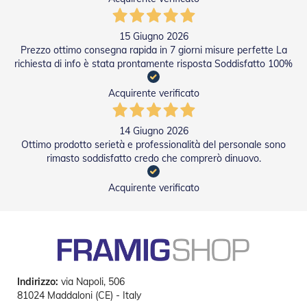
i
p
e
15 Giugno 2026
r
Prezzo ottimo consegna rapida in 7 giorni misure perfette La
T
richiesta di info è stata prontamente risposta Soddisfatto 100%
a
p
p
Acquirente verificato
a
r
e
14 Giugno 2026
l
Ottimo prodotto serietà e professionalità del personale sono
l
rimasto soddisfatto credo che comprerò dinuovo.
e
Acquirente verificato
Motori
e
Automatismi
M
o
t
o
Indirizzo:
via Napoli, 506
r
81024 Maddaloni (CE) - Italy
i