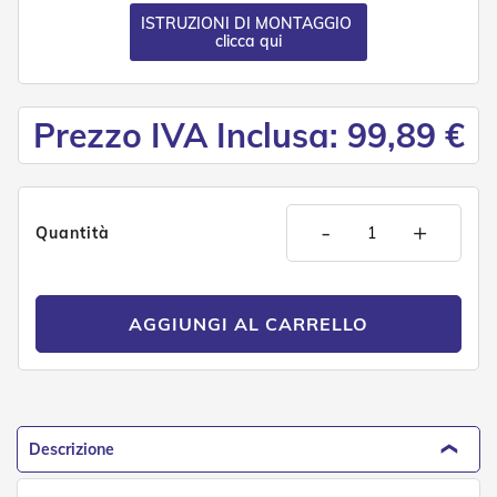
g
e
ISTRUZIONI DI MONTAGGIO
clicca qui
n
t
i
Z
Prezzo IVA Inclusa: 99,89 €
a
n
z
a
r
-
+
Quantità
i
e
r
e
AGGIUNGI AL CARRELLO
P
l
i
s
s
e
t
Descrizione
t
a