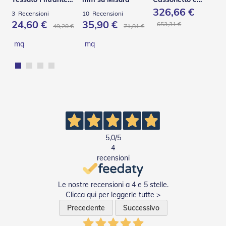
e
Effetto Shantung
Guide in Acciaio –
326,66 €
3
Recensioni
10
Recensioni
I
C130 Q
24,60 €
35,90 €
n
653,31 €
49,20 €
71,81 €
n
o
mq
mq
v
a
t
i
v
e
e
d
i
D
5,0
/5
e
4
s
recensioni
i
g
n
Le nostre recensioni a 4 e 5 stelle.
Clicca qui per leggerle tutte >
T
a
Precedente
Successivo
p
p