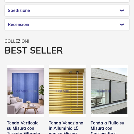
e
l
Spedizione
l
e
i
Recensioni
n
A
l
l
BEST SELLER
u
m
i
n
i
o
T
a
p
p
a
r
e
Tenda Verticale
Tenda Veneziana
Tenda a Rullo su
l
su Misura con
in Alluminio 15
Misura con
l
Tessuto Filtrante
mm su Misura
Cassonetto e