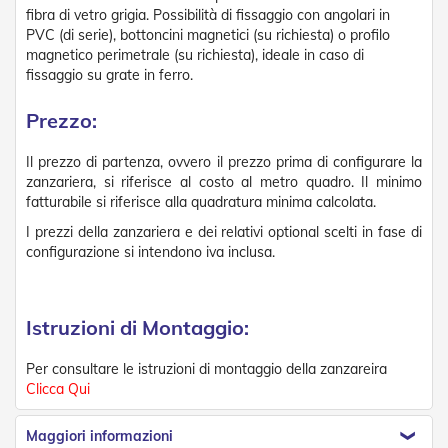
fibra di vetro grigia. Possibilità di fissaggio con angolari in
Tapparelle
PVC (di serie), bottoncini magnetici (su richiesta) o profilo
magnetico perimetrale (su richiesta), ideale in caso di
T
fissaggio su grate in ferro.
a
p
p
Prezzo:
a
r
Il prezzo di partenza, ovvero il prezzo prima di configurare la
e
zanzariera, si riferisce al costo al metro quadro. Il minimo
l
fatturabile si riferisce alla quadratura minima calcolata.
l
e
I prezzi della zanzariera e dei relativi optional scelti in fase di
i
configurazione si intendono iva inclusa.
n
P
V
C
Istruzioni di Montaggio:
T
a
Per consultare le istruzioni di montaggio della zanzareira
p
Clicca Qui
p
a
Maggiori informazioni
r