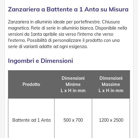
t
e
Zanzariera a Battente a 1 Anta su Misura
Z
Zanzariera in alluminio ideale per portefinestre. Chiusura
a
magnetica. Rete di serie in alluminio bianca. Disponibile nella
n
versioni da 1anta apribile sia verso l'interno che verso
z
l'esterno. Possibilità di personalizzare il prodotto con una
a
serie di varianti adatte ad ogni esigenza.
r
i
e
Ingombri e Dimensioni
r
e
F
Dimensioni
Dimensioni
i
Prodotto
Minime
Massime
s
L x H in mm
L x H in mm
s
e
e
S
c
o
Battente ad 1 Anta
500 x 700
1200 x 2500
r
r
e