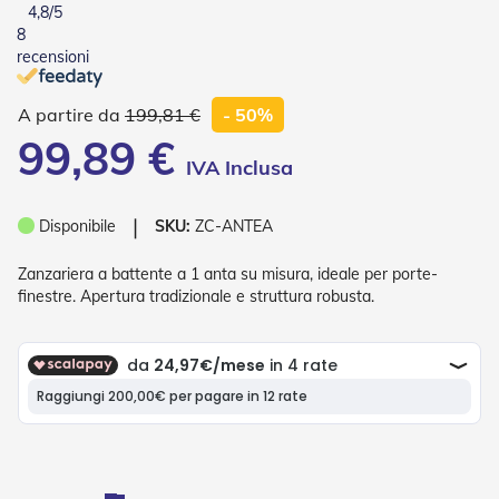
4,8
/5
o
8
r
i
recensioni
T
e
199,81 €
- 50%
n
d
99,89 €
e
T
e
c
❘
Disponibile
SKU:
ZC-ANTEA
n
i
Zanzariera a battente a 1 anta su misura, ideale per porte-
c
h
finestre. Apertura tradizionale e struttura robusta.
e
Tende
da
sole
T
e
n