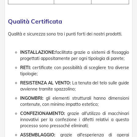
v
o
l
i
Qualità Certificata
Z
Qualità e sicurezza sono tra i punti forti dei nostri prodotti.
a
n
z
INSTALLAZIONE:
facilitata grazie a sistemi di fissaggio
a
progettati appositamente per ogni tipologia di parete;
r
i
RETI:
certificate con possibilità di scegliere tra diverse
e
tipologie;
r
e
RESISTENZA AL VENTO:
La tenuta del telo sulle guide
a
avvienne tramite spazzolino;
B
a
INGOMBRI:
gli elementi strutturali hanno dimensioni
t
contenute, con minimo impatto estetico;
t
CONFEZIONAMENTO:
grazie all'utilizzo di macchinari
e
n
innovativi per la confezione i difetti relativi a questo
t
processo sono pressoché eliminati;
e
ASSEMBLAGGIO:
grazie all'esperienza di operai