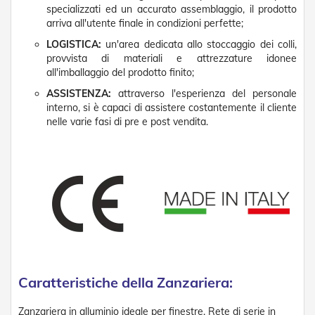
specializzati ed un accurato assemblaggio, il prodotto
R
arriva all'utente finale in condizioni perfette;
e
t
LOGISTICA:
un'area dedicata allo stoccaggio dei colli,
i
provvista di materiali e attrezzature idonee
e
all'imballaggio del prodotto finito;
A
c
ASSISTENZA:
attraverso l'esperienza del personale
c
interno, si è capaci di assistere costantemente il cliente
e
nelle varie fasi di pre e post vendita.
s
s
o
r
i
Z
a
n
z
a
r
i
e
Caratteristiche della Zanzariera:
r
e
Zanzariera in alluminio ideale per finestre. Rete di serie in