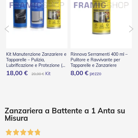
P
l
i
s
s
è
T
e
n
Kit Manutenzione Zanzariere e
Rinnova Serramenti 400 ml –
S
d
Tapparelle – Pulizia,
Pulitore e Ravvivante per
m
e
Lubrificazione e Protezione (3
Tapparelle e Zanzariere
G
a
Spray)
18,00 €
8,00 €
5
Kit
pezzo
20,00 €
R
u
l
l
o
A
Zanzariera a Battente a 1 Anta su
c
Misura
c
e
s
s