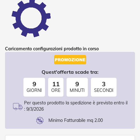
d
e
a
C
a
d
u
t
a
Caricamento configurazioni prodotto in corso
T
e
n
Quest'offerta scade tra:
d
e
9
11
9
3
a
GIORNI
ORE
MINUTI
SECONDI
B
r
Per questo prodotto la spedizione è prevista entro il
a
:
9/3/2026
c
c
Minimo Fatturabile mq 2.00
i
E
s
t