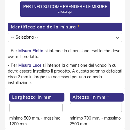
e
PER INFO SU COME PRENDERE LE MISURE
n
clicca qui
s
i
b
Identificazione della misura
i
l
i
- Per
Misura Finita
si intende la dimensione esatta che deve
T
e
avere il prodotto.
n
- Per
Misura Luce
si intende la dimensione del vanao in cui
d
dovrà essere installato il prodotto. A questa saranno defalcati
e
circa 2 mm in larghezza necessari per una comoda
P
e
installazione.
r
G
Larghezza in mm
Altezza in mm
i
a
r
d
minimo 500 mm. - massimo
minimo 700 mm. - massimo
i
1200 mm.
2500 mm.
n
i