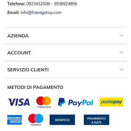
Telefono:
0823432508 - 3938924856
P
e
Email:
info@framigshop.com
r
T
e
n
AZIENDA
d
e
D
a
ACCOUNT
S
o
l
SERVIZIO CLIENTI
e
M
METODI DI PAGAMENTO
o
t
o
r
i
P
e
r