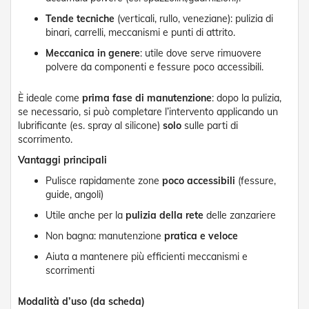
d
e
Tende tecniche
(verticali, rullo, veneziane): pulizia di
a
binari, carrelli, meccanismi e punti di attrito.
C
Meccanica in genere
: utile dove serve rimuovere
a
d
polvere da componenti e fessure poco accessibili.
u
t
È ideale come
prima fase di manutenzione
: dopo la pulizia,
a
se necessario, si può completare l’intervento applicando un
lubrificante (es. spray al silicone)
solo
sulle parti di
T
scorrimento.
e
n
Vantaggi principali
d
e
Pulisce rapidamente zone
poco accessibili
(fessure,
a
guide, angoli)
B
Utile anche per la
pulizia della rete
delle zanzariere
r
a
Non bagna: manutenzione
pratica e veloce
c
c
Aiuta a mantenere più efficienti meccanismi e
i
scorrimenti
E
s
Modalità d’uso (da scheda)
t