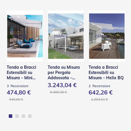
n
f
e
z
i
o
n
a
t
i
A
c
Tenda a Bracci
Tenda su Misura
Tenda a Bracci
c
Estensibili su
per Pergola
Estensibili su
e
Misura – Mini
Addossata –
Misura – Helix BQ
s
Helix BQ
PA110
3.243,04 €
3
Recensioni
2
Recensioni
s
474,80 €
642,26 €
o
6.486,08 €
r
949,60 €
1.284,51 €
i
T
e
n
d
e