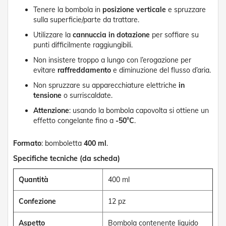
e
Tenere la bombola in
posizione verticale
e spruzzare
n
sulla superficie/parte da trattare.
s
i
Utilizzare la
cannuccia in dotazione
per soffiare su
b
punti difficilmente raggiungibili.
i
l
Non insistere troppo a lungo con l’erogazione per
i
evitare
raffreddamento
e diminuzione del flusso d’aria.
Non spruzzare su apparecchiature elettriche
in
T
tensione
o surriscaldate.
e
n
Attenzione
: usando la bombola capovolta si ottiene un
d
effetto congelante fino a
-50°C
.
e
P
e
Formato
: bomboletta
400 ml
.
r
Specifiche tecniche (da scheda)
G
i
a
Quantità
400 ml
r
d
Confezione
12 pz
i
n
Aspetto
Bombola contenente liquido
i