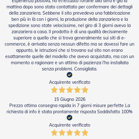
g
Esperienza positiva, ho effettuato l’ordine alla sera e già la
e
mattina dopo sono stato contattato per confermare dei dettagli
n
della zanzariera. Sebbene il sito prevedeva una fabbricazione
t
ben più in là con i giorni, la produzione della zanzariera e la
i
spedizione sono state velocissime, nel giro di 3 giorni avevo la
zanzariera a casa. Il prodotto è di una qualità decisamente
Z
superiore a quello che si trova generalmente sui siti di e-
a
commerce, è arrivata senza nessun difetto ma se dovessi fare un
n
appunto, le istruzioni che si trovano sul sito non erano
z
esattamente quelle del modello che avevo acquistato, ma con un
a
r
momento a ragionare e un attimo di pazienza l’ho installata
i
senza problemi. Consigliata.
e
r
Acquirente verificato
e
P
l
15 Giugno 2026
i
Prezzo ottimo consegna rapida in 7 giorni misure perfette La
s
richiesta di info è stata prontamente risposta Soddisfatto 100%
s
e
t
Acquirente verificato
t
a