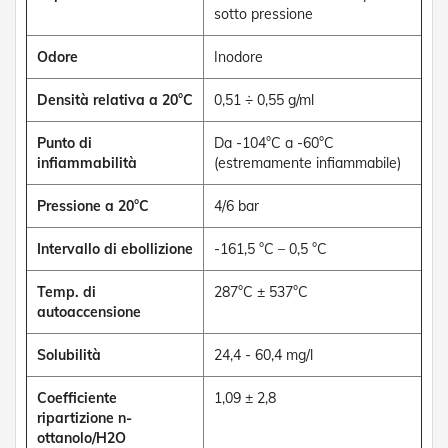
sotto pressione
e
P
e
Odore
Inodore
r
g
Densità relativa a 20°C
0,51 ÷ 0,55 g/ml
o
l
a
Punto di
Da -104°C a -60°C
t
infiammabilità
(estremamente infiammabile)
i
Pressione a 20°C
4/6 bar
C
a
Intervallo di ebollizione
-161,5 °C – 0,5 °C
p
p
o
Temp. di
287°C ± 537°C
t
autoaccensione
t
i
Solubilità
24,4 - 60,4 mg/l
n
e
Coefficiente
1,09 ± 2,8
T
ripartizione n-
e
ottanolo/H2O