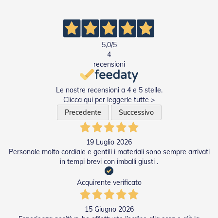
D
a
S
o
l
5,0
/5
e
4
recensioni
Zanzariere
Z
Le nostre recensioni a 4 e 5 stelle.
a
Clicca qui per leggerle tutte >
n
Precedente
Successivo
z
a
r
i
19 Luglio 2026
e
Personale molto cordiale e gentili i materiali sono sempre arrivati
r
in tempi brevi con imballi giusti .
e
A
Acquirente verificato
v
v
o
15 Giugno 2026
l