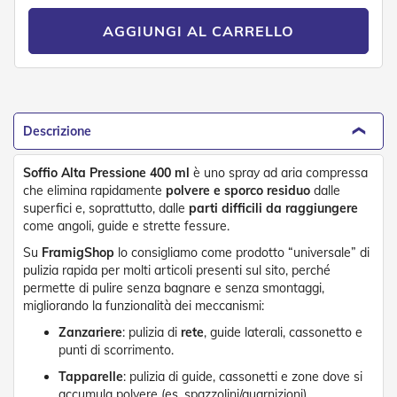
o
r
AGGIUNGI AL CARRELLO
i
T
e
n
d
e
Descrizione
T
e
c
Soffio Alta Pressione 400 ml
è uno spray ad aria compressa
n
che elimina rapidamente
polvere e sporco residuo
dalle
i
superfici e, soprattutto, dalle
parti difficili da raggiungere
c
come angoli, guide e strette fessure.
h
e
Su
FramigShop
lo consigliamo come prodotto “universale” di
pulizia rapida per molti articoli presenti sul sito, perché
Tende
permette di pulire senza bagnare e senza smontaggi,
da
migliorando la funzionalità dei meccanismi:
sole
Zanzariere
: pulizia di
rete
, guide laterali, cassonetto e
punti di scorrimento.
T
e
Tapparelle
: pulizia di guide, cassonetti e zone dove si
n
accumula polvere (es. spazzolini/guarnizioni).