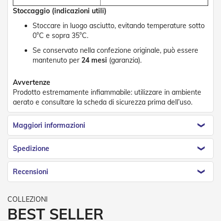
n
d
Stoccaggio (indicazioni utili)
e
Stoccare in luogo asciutto, evitando temperature sotto
a
0°C e sopra 35°C.
d
i
Se conservato nella confezione originale, può essere
s
mantenuto per
24 mesi
(garanzia).
o
l
a
Avvertenze
Prodotto estremamente infiammabile: utilizzare in ambiente
T
aerato e consultare la scheda di sicurezza prima dell’uso.
e
s
Maggiori informazioni
s
u
t
Spedizione
i
e
t
Recensioni
e
l
i
c
BEST SELLER
o