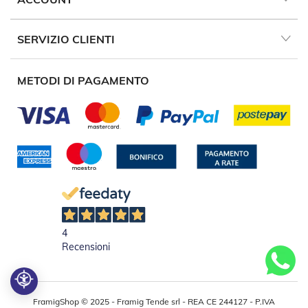
v
o
l
SERVIZIO CLIENTI
i
Z
METODI DI PAGAMENTO
a
n
z
a
r
i
e
r
e
a
B
a
t
4
t
Recensioni
e
n
t
e
FramigShop © 2025 - Framig Tende srl - REA CE 244127 - P.IVA