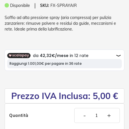
P
❘
Disponibile
SKU:
FX-SPRAYAIR
l
i
s
Soffio ad alta pressione spray (aria compressa) per pulizia
s
zanzariere: rimuove polvere e residui da guide, meccanismi e
è
rete. Ideale prima della lubrificazione.
T
e
n
d
e
a
R
u
l
l
o
Prezzo IVA Inclusa: 5,00 €
A
c
c
-
+
Quantità
e
s
s