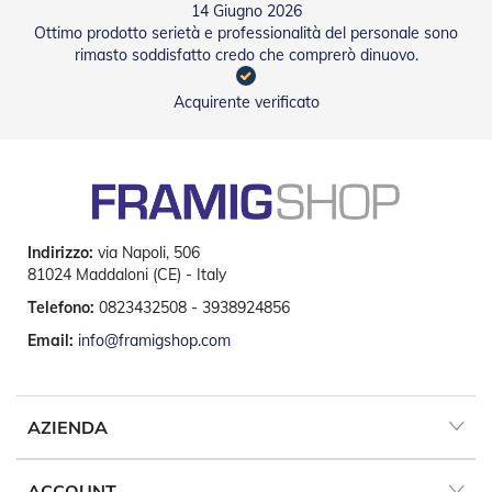
t
14 Giugno 2026
e
Ottimo prodotto serietà e professionalità del personale sono
rimasto soddisfatto credo che comprerò dinuovo.
Z
a
Acquirente verificato
n
z
a
r
i
e
r
e
Indirizzo:
via Napoli, 506
F
81024 Maddaloni (CE) - Italy
i
s
Telefono:
0823432508 - 3938924856
s
Email:
info@framigshop.com
e
e
S
c
o
AZIENDA
r
r
e
ACCOUNT