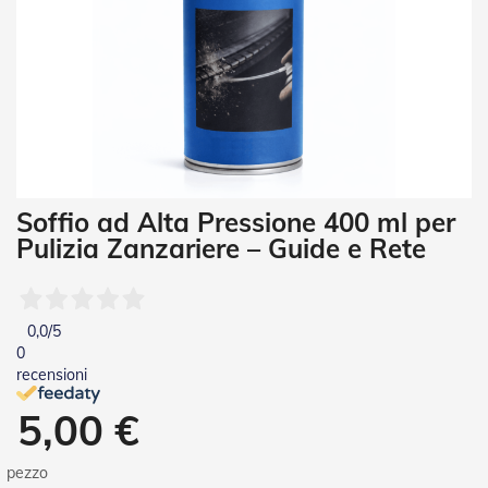
i
a
n
e
T
e
n
d
e
V
Vai
Soffio ad Alta Pressione 400 ml per
e
all'inizio
r
Pulizia Zanzariere – Guide e Rete
della
t
galleria
i
di
c
a
immagini
0,0
/5
l
0
i
recensioni
T
5,00 €
e
n
d
pezzo
e