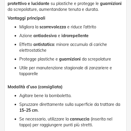
d
protettivo e lucidante
su plastiche e protegge le
guarnizioni
e
da screpolature, aumentandone tenuta e durata.
a
C
Vantaggi principali
a
Migliora la
scorrevolezza
e riduce l’attrito
d
u
Azione
antiadesiva
e
idrorepellente
t
a
Effetto
antistatico
: minore accumulo di cariche
elettrostatiche
T
Protegge plastiche e
guarnizioni
da screpolature
e
n
Utile per manutenzione stagionale di zanzariere e
d
tapparelle
e
a
B
Modalità d’uso (consigliata)
r
Agitare bene la bomboletta.
a
c
Spruzzare direttamente sulla superficie da trattare da
c
15–25 cm
.
i
E
Se necessario, utilizzare la
cannuccia
(inserita nel
s
tappo) per raggiungere punti più stretti.
t