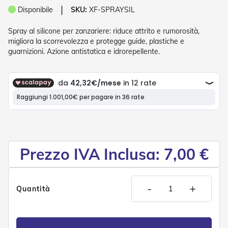
P
❘
Disponibile
SKU:
XF-SPRAYSIL
l
i
s
Spray al silicone per zanzariere: riduce attrito e rumorosità,
s
migliora la scorrevolezza e protegge guide, plastiche e
è
guarnizioni. Azione antistatica e idrorepellente.
T
e
n
d
e
a
R
u
l
Prezzo IVA Inclusa: 7,00 €
l
o
A
-
+
c
Quantità
c
e
s
s