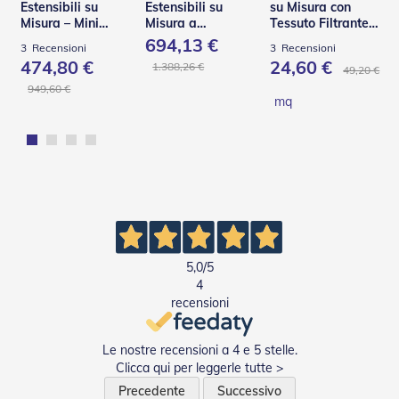
n
Estensibili su
Estensibili su
su Misura con
f
Misura – Mini
Misura a
Tessuto Filtrante
e
Helix BQ
Scomparsa Totale
Effetto Shantung
694,13 €
3
Recensioni
3
Recensioni
z
– Base Q
474,80 €
24,60 €
1.388,26 €
i
49,20 €
o
949,60 €
mq
n
a
t
i
A
c
c
e
s
s
5,0
/5
o
4
r
recensioni
i
T
e
Le nostre recensioni a 4 e 5 stelle.
n
Clicca qui per leggerle tutte >
d
Precedente
Successivo
e