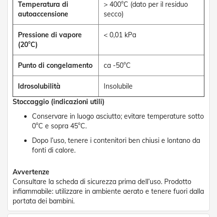
Temperatura di
> 400°C (dato per il residuo
e
autoaccensione
secco)
P
e
r
Pressione di vapore
< 0,01 kPa
g
(20°C)
o
l
Punto di congelamento
ca -50°C
a
t
i
Idrosolubilità
Insolubile
Stoccaggio (indicazioni utili)
C
a
Conservare in luogo asciutto; evitare temperature sotto
p
0°C e sopra 45°C.
p
o
Dopo l’uso, tenere i contenitori ben chiusi e lontano da
t
fonti di calore.
t
i
Avvertenze
n
Consultare la scheda di sicurezza prima dell’uso. Prodotto
e
infiammabile: utilizzare in ambiente aerato e tenere fuori dalla
T
portata dei bambini.
e