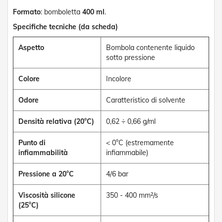
e
Formato
: bomboletta
400 ml
.
n
s
Specifiche tecniche (da scheda)
i
b
Aspetto
Bombola contenente liquido
i
sotto pressione
l
i
Colore
Incolore
T
e
Odore
Caratteristico di solvente
n
d
Densità relativa (20°C)
0,62 ÷ 0,66 g/ml
e
P
e
Punto di
< 0°C (estremamente
r
infiammabilità
infiammabile)
G
i
Pressione a 20°C
4/6 bar
a
r
d
Viscosità silicone
350 - 400 mm²/s
i
(25°C)
n
i