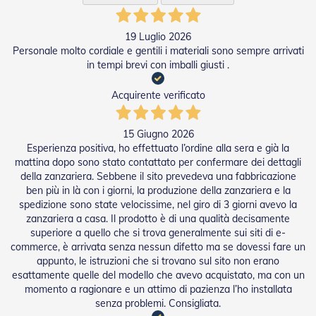
D
a
S
19 Luglio 2026
o
Personale molto cordiale e gentili i materiali sono sempre arrivati
l
in tempi brevi con imballi giusti .
e
Acquirente verificato
Zanzariere
Z
15 Giugno 2026
a
Esperienza positiva, ho effettuato l’ordine alla sera e già la
n
mattina dopo sono stato contattato per confermare dei dettagli
z
della zanzariera. Sebbene il sito prevedeva una fabbricazione
a
r
ben più in là con i giorni, la produzione della zanzariera e la
i
spedizione sono state velocissime, nel giro di 3 giorni avevo la
e
zanzariera a casa. Il prodotto è di una qualità decisamente
r
superiore a quello che si trova generalmente sui siti di e-
e
commerce, è arrivata senza nessun difetto ma se dovessi fare un
A
appunto, le istruzioni che si trovano sul sito non erano
v
esattamente quelle del modello che avevo acquistato, ma con un
v
momento a ragionare e un attimo di pazienza l’ho installata
o
senza problemi. Consigliata.
l