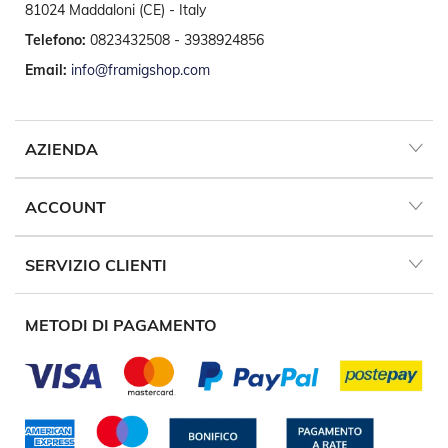
t
81024 Maddaloni (CE) - Italy
e
Telefono:
0823432508 - 3938924856
Z
Email:
info@framigshop.com
a
n
z
a
AZIENDA
r
i
e
r
ACCOUNT
e
F
i
SERVIZIO CLIENTI
s
s
e
METODI DI PAGAMENTO
e
S
c
o
r
r
e