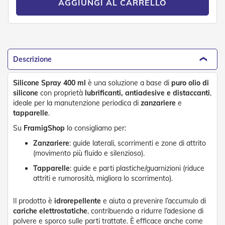
AGGIUNGI AL CARRELLO
o
r
i
T
e
n
Descrizione
d
e
T
Silicone Spray 400 ml
è una soluzione a base di
puro olio di
e
silicone
con proprietà
lubrificanti, antiadesive e distaccanti
,
c
ideale per la manutenzione periodica di
zanzariere
e
n
tapparelle
.
i
c
Su
FramigShop
lo consigliamo per:
h
e
Zanzariere
: guide laterali, scorrimenti e zone di attrito
(movimento più fluido e silenzioso).
Tende
Tapparelle
: guide e parti plastiche/guarnizioni (riduce
da
attriti e rumorosità, migliora lo scorrimento).
sole
Il prodotto è
idrorepellente
e aiuta a prevenire l’accumulo di
T
e
cariche elettrostatiche
, contribuendo a ridurre l’adesione di
n
polvere e sporco sulle parti trattate. È efficace anche come