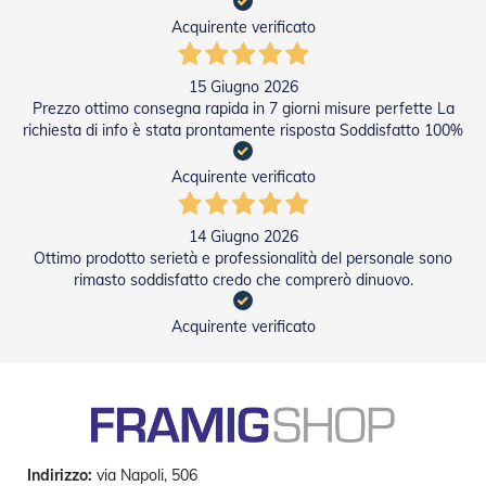
g
e
Acquirente verificato
n
t
i
15 Giugno 2026
Prezzo ottimo consegna rapida in 7 giorni misure perfette La
Z
richiesta di info è stata prontamente risposta Soddisfatto 100%
a
n
Acquirente verificato
z
a
r
14 Giugno 2026
i
e
Ottimo prodotto serietà e professionalità del personale sono
r
rimasto soddisfatto credo che comprerò dinuovo.
e
P
Acquirente verificato
l
i
s
s
e
t
t
a
Indirizzo:
via Napoli, 506