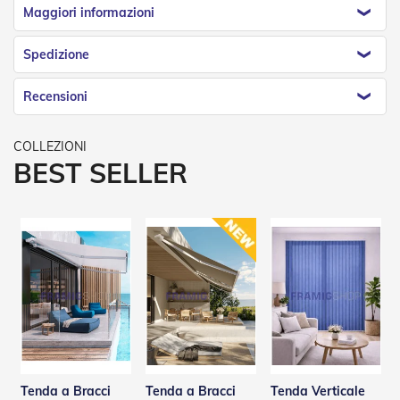
n
Maggiori informazioni
d
e
a
Spedizione
d
i
Recensioni
s
o
l
a
BEST SELLER
T
e
s
s
u
t
i
e
t
e
l
i
c
o
Tenda a Bracci
Tenda a Bracci
Tenda Verticale