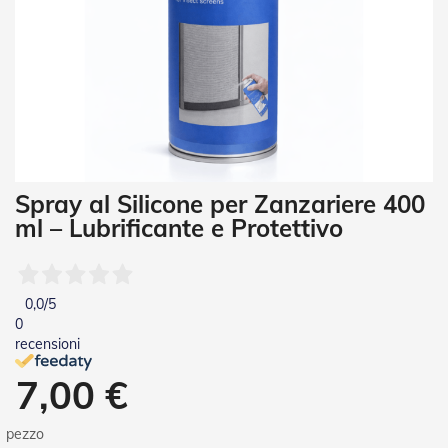
i
a
n
e
T
e
n
d
e
V
Vai
Spray al Silicone per Zanzariere 400
e
all'inizio
r
ml – Lubrificante e Protettivo
della
t
galleria
i
di
c
a
immagini
0,0
/5
l
0
i
recensioni
T
7,00 €
e
n
d
pezzo
e