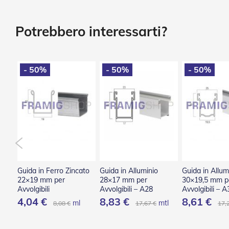
Tessuti
Vai
e
all'inizio
teli
della
Potrebbero interessarti?
confezionati
galleria
di
Accessori
immagini
Tende
- 50%
- 50%
- 50%
Da
Sole
Zanzariere
Zanzariere
Avvolgenti
Zanzariere
Plissettate
Zanzariere
Fisse
Guida in Ferro Zincato
Guida in Alluminio
Guida in Allum
e
22×19 mm per
28×17 mm per
30×19,5 mm p
Scorrevoli
Avvolgibili
Avvolgibili – A28
Avvolgibili – A
4,04 €
8,83 €
8,61 €
Zanzariere
ml
ml
mtl
8,08 €
17,67 €
17,
a
Battente