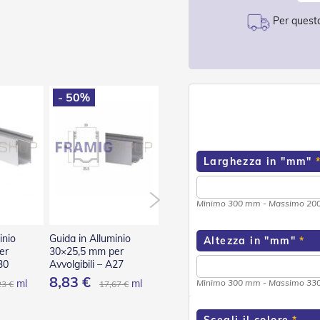
Per questo
- 50%
- 50%
- 50
Larghezza in "mm"
Minimo 300 mm - Massimo 2
inio
Guida in Alluminio
Guida in Alluminio
Guida in
Altezza in "mm"
er
30×25,5 mm per
40×25,5 mm per
75×27 m
30
Avvolgibili – A27
Avvolgibili – A40
Avvolgibi
8,83 €
13,54 €
41,24
ml
ml
ml
Minimo 300 mm - Massimo 3
23 €
17,67 €
27,08 €