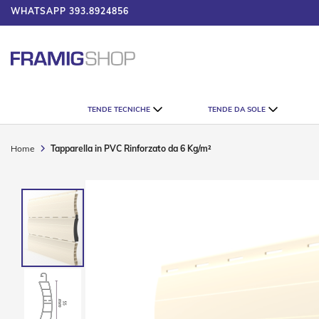
WHATSAPP
393.8924856
UMATORE
Tende
TENDE TECNICHE
TENDE DA SOLE
Tecniche
Tende
Veneziane
Home
Tapparella in PVC Rinforzato da 6 Kg/m²
Tende
Verticali
Vai
Tende
alla
Plissè
fine
della
Tende
galleria
a
di
Rullo
immagini
Accessori
Tende
Tecniche