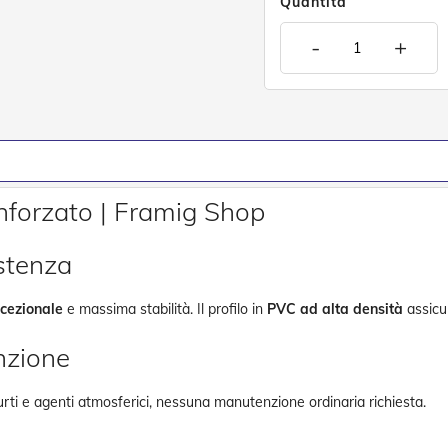
Quantità
-
+
nforzato | Framig Shop
istenza
ccezionale
e massima stabilità. Il profilo in
PVC ad alta densità
assicur
nzione
 urti e agenti atmosferici, nessuna manutenzione ordinaria richiesta.