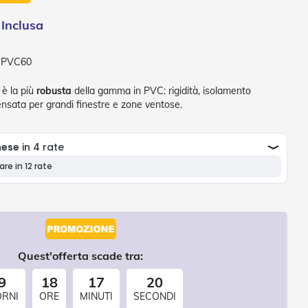
-PVC60
è la più
robusta
della gamma in PVC: rigidità, isolamento
ensata per grandi finestre e zone ventose.
Quest'offerta scade tra:
9
18
17
17
ORNI
ORE
MINUTI
SECONDI