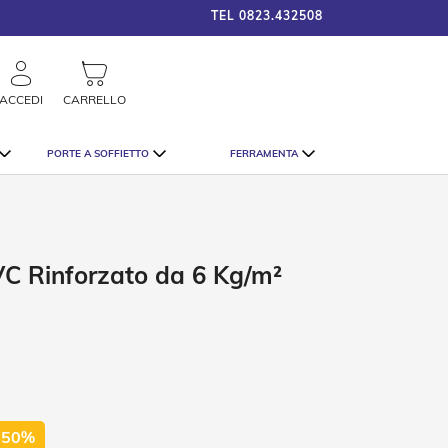
TEL
0823.432508
framigshop_it
STRAORDINARI SCONTI SU TU
rca
ACCEDI
CARRELLO
PORTE A SOFFIETTO
FERRAMENTA
VC Rinforzato da 6 Kg/m²
 50%