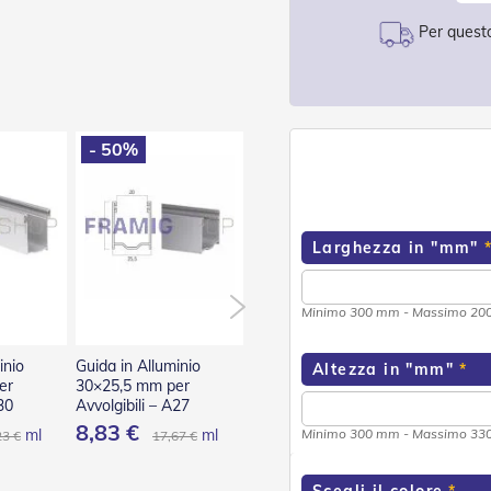
Per questo
- 50%
- 50%
- 50
Larghezza in "mm"
Minimo 300 mm - Massimo 2
inio
Guida in Alluminio
Guida in Alluminio
Guida in
Altezza in "mm"
er
30×25,5 mm per
40×25,5 mm per
75×27 m
30
Avvolgibili – A27
Avvolgibili – A40
Avvolgibi
8,83 €
13,54 €
41,24
ml
ml
ml
Minimo 300 mm - Massimo 3
23 €
17,67 €
27,08 €