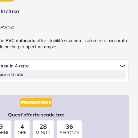
-PVC50
in
PVC rinforzato
offre stabilità superiore, isolamento migliorato
ale anche per aperture ampie.
Quest'offerta scade tra:
9
4
28
34
ORNI
ORE
MINUTI
SECONDI