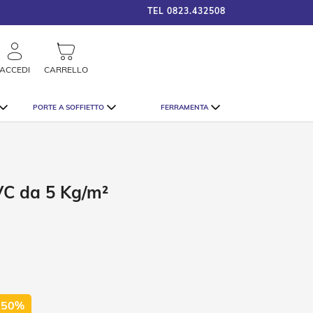
TEL
0823.432508
framigshop_it
COSTO SPEDIZIONE A PARTI
rca
ACCEDI
CARRELLO
PORTE A SOFFIETTO
FERRAMENTA
VC da 5 Kg/m²
 50%