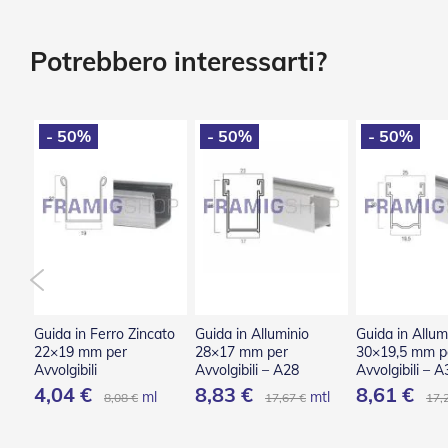
Tessuti
Vai
e
all'inizio
teli
della
Potrebbero interessarti?
confezionati
galleria
di
Accessori
immagini
Tende
- 50%
- 50%
- 50%
Da
Sole
Zanzariere
Zanzariere
Avvolgenti
Zanzariere
Plissettate
Zanzariere
Fisse
Guida in Ferro Zincato
Guida in Alluminio
Guida in Allum
e
22×19 mm per
28×17 mm per
30×19,5 mm p
Scorrevoli
Avvolgibili
Avvolgibili – A28
Avvolgibili – A
4,04 €
8,83 €
8,61 €
Zanzariere
ml
ml
mtl
8,08 €
17,67 €
17,
a
Battente