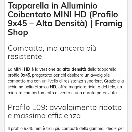
t
Tapparella in Alluminio
e
Coibentato MINI HD (Profilo
Z
9x45 – Alta Densità) | Framig
a
n
Shop
z
a
r
Compatta, ma ancora più
i
resistente
e
r
e
La
MINI HD
è la versione ad
alta densità
della tapparella
F
profilo
9x45
, progettata per chi desidera un avvolgibile
i
compatto ma con un livello di resistenza superiore. Grazie alla
s
s
schiuma poliuretanica
HD
, offre maggiore rigidità del telo, un
e
migliore comportamento al vento e una durata potenziata.
e
S
Profilo L09: avvolgimento ridotto
c
e massima efficienza
o
r
r
Il profilo 9×45 mm è tra i più compatti della gamma, ideale per
e