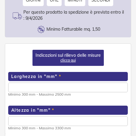
GIORNI
ORE
MINUTI
SECONDI
d
e
Per questo prodotto la spedizione è prevista entro il
a
:
9/4/2026
C
a
Minimo Fatturabile mq. 1,50
d
u
t
a
Indicazioni sul rilievo delle misure
T
clicca qui
e
n
d
Larghezza in "mm"
e
a
B
Minimo 300 mm - Massimo 2500 mm
r
a
c
Altezza in "mm"
c
i
E
s
Minimo 300 mm - Massimo 3300 mm
t