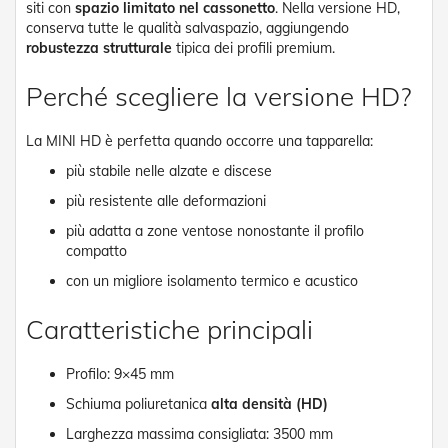
siti con
spazio limitato nel cassonetto
. Nella versione HD,
v
o
conserva tutte le qualità salvaspazio, aggiungendo
l
robustezza strutturale
tipica dei profili premium.
i
Perché scegliere la versione HD?
Z
a
n
La MINI HD è perfetta quando occorre una tapparella:
z
più stabile nelle alzate e discese
a
r
più resistente alle deformazioni
i
e
più adatta a zone ventose nonostante il profilo
r
compatto
e
a
con un migliore isolamento termico e acustico
B
a
Caratteristiche principali
t
t
e
Profilo: 9×45 mm
n
Schiuma poliuretanica
alta densità (HD)
t
e
Larghezza massima consigliata: 3500 mm