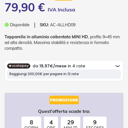
79,90 €
o
r
i
T
❘
e
Disponibile
SKU:
AC-ALLHD09
n
d
Tapparella in alluminio coibentato MINI HD
, profilo 9×45 mm
e
ad alta densità. Massima stabilità e resistenza in formato
T
compatto.
e
c
n
i
c
h
e
Tende
da
sole
Quest'offerta scade tra:
T
e
8
4
29
8
n