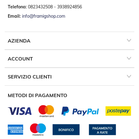
A
v
Telefono:
0823432508 - 3938924856
v
Email:
info@framigshop.com
o
l
g
i
b
AZIENDA
i
l
i
ACCOUNT
M
o
SERVIZIO CLIENTI
t
o
r
METODI DI PAGAMENTO
i
P
e
r
T
e
n
d