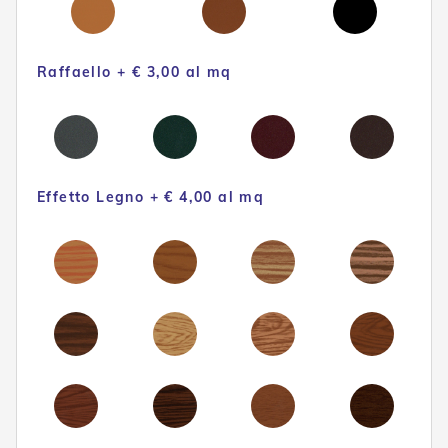
n
d
e
a
Raffaello + € 3,00 al mq
d
i
s
o
l
a
Effetto Legno + € 4,00 al mq
T
e
s
s
u
t
i
e
t
e
l
i
c
o