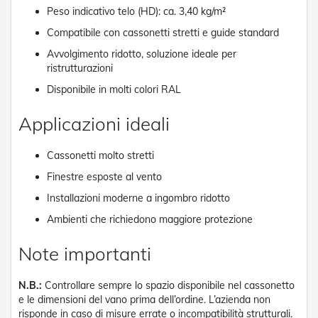
R
Peso indicativo telo (HD): ca. 3,40 kg/m²
e
Compatibile con cassonetti stretti e guide standard
t
i
Avvolgimento ridotto, soluzione ideale per
e
ristrutturazioni
A
c
Disponibile in molti colori RAL
c
e
Applicazioni ideali
s
s
o
Cassonetti molto stretti
r
i
Finestre esposte al vento
Z
Installazioni moderne a ingombro ridotto
a
n
Ambienti che richiedono maggiore protezione
z
a
Note importanti
r
i
e
N.B.:
Controllare sempre lo spazio disponibile nel cassonetto
r
e le dimensioni del vano prima dell’ordine. L’azienda non
e
risponde in caso di misure errate o incompatibilità strutturali.