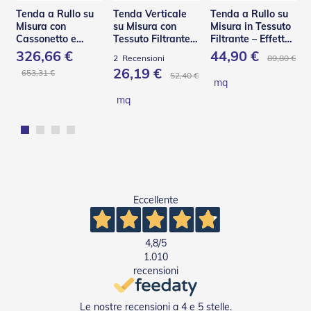
e
Tenda a Rullo su
Tenda Verticale
Tenda a Rullo su
l
Misura con
su Misura con
Misura in Tessuto
l
Cassonetto e
Tessuto Filtrante –
Filtrante – Effetto
e
Guide in Acciaio –
Panama
Shantung
326,66 €
44,90 €
i
89,80 €
2
Recensioni
C130 Q
n
26,19 €
653,31 €
52,40 €
A
mq
l
mq
l
u
m
i
n
i
o
Eccellente
T
a
p
4,8
/5
p
1.010
a
r
recensioni
e
l
Le nostre recensioni a 4 e 5 stelle.
l