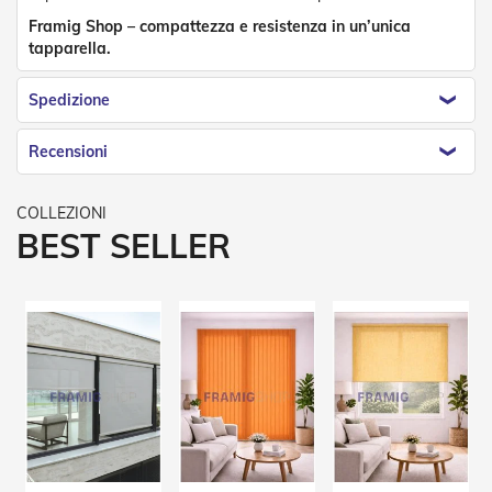
Tapparelle
Framig Shop – compattezza e resistenza in un’unica
tapparella.
T
a
Spedizione
p
p
a
Recensioni
r
e
l
l
BEST SELLER
e
i
n
P
V
C
T
a
p
p
a
r