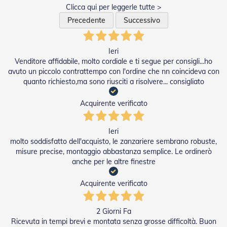
e
Clicca qui per leggerle tutte >
I
Precedente
Successivo
n
n
o
Ieri
v
a
Venditore affidabile, molto cordiale e ti segue per consigli...ho
t
avuto un piccolo contrattempo con l'ordine che nn coincideva con
i
quanto richiesto,ma sono riusciti a risolvere... consigliato
v
e
Acquirente verificato
e
d
i
Ieri
D
molto soddisfatto dell'acquisto, le zanzariere sembrano robuste,
e
misure precise, montaggio abbastanza semplice. Le ordinerò
s
i
anche per le altre finestre
g
n
Acquirente verificato
T
a
2 Giorni Fa
p
Ricevuta in tempi brevi e montata senza grosse difficoltà. Buon
p