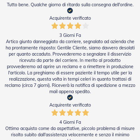
i
Tutto bene. Qualche giorno di ritardo sulla consegna dell'ordine.
p
e
r
Acquirente verificato
T
a
p
3 Giorni Fa
p
Artico giunto danneggiato da corriere, segnalato ad azienda che
a
ha prontamente risposto: Gentile Cliente, siamo davvero desolati
r
per quanto accaduto. Provvederemo a segnalare il disservizio
e
ricevuto da parte del corriere. In merito al prodotto
l
provvederemo ad aprire un reclamo e a rimettere in produzione
l
l'articolo. La preghiamo di essere paziente il tempo utile per la
e
realizzazione, questa volta in tempi celeri in quanto trattasi di
reclamo (circa 7 giorni). Riceverà la notifica di spedizione a mezzo
Motori
mail appena spedito.
e
Automatismi
Acquirente verificato
M
o
t
4 Giorni Fa
o
Ottimo acquisto come da aspettative, piccolo problema di misure
r
risolto subito dall'assistenza velocemente e senza il minimo
i