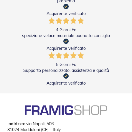
problema
P
e
Acquirente verificato
r
T
e
4 Giorni Fa
n
spedizione veloce materiale buono ,lo consiglio
d
e
D
Acquirente verificato
a
S
o
5 Giorni Fa
l
Supporto personalizzato, assistenza e qualità
e
Acquirente verificato
M
o
t
o
r
i
P
e
Indirizzo:
via Napoli, 506
r
81024 Maddaloni (CE) - Italy