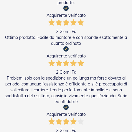
prodotto.
a
r
Acquirente verificato
e
l
l
e
2 Giorni Fa
i
Ottimo prodotto! Facile da montare e corrisponde esattamente a
n
quanto ordinato
A
c
Acquirente verificato
c
i
a
2 Giorni Fa
i
Problemi solo con la spedizione un pò lunga ma forse dovuta al
o
periodo. comunque l'assistenza è efficiente e si è preoccupata di
sollecitare il corriere. tende perfettamente imballate e sono
A
c
soddisfatta del risultato, consiglio vivamente quest'azienda. Seria
c
ed affidabile
e
s
Acquirente verificato
s
o
r
2 Giorni Fa