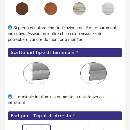
n
f
e
z
i
Si prega di notare che l'indicazione dei RAL è puramente
o
n
indicativa. Avvisiamo inoltre che i colori visualizzati
a
potrebbero variare da monitor a monitor.
t
i
Scelta del tipo di terminale
A
c
c
e
s
s
o
r
Il terminale in alluminio aumenta la resistenza alle
i
intrusionI
T
e
Fori per i Tappi di Arresto
n
d
e