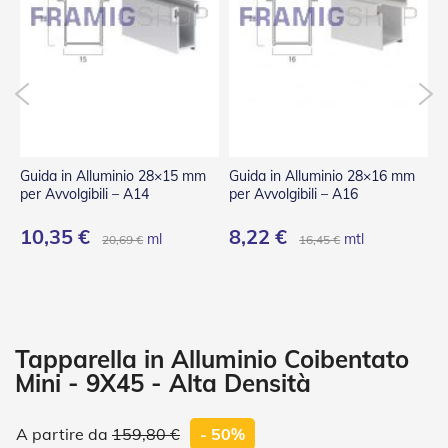
P
l
i
s
s
è
T
e
n
Guida in Alluminio 28×15 mm
Guida in Alluminio 28×16 mm
G
d
per Avvolgibili – A14
per Avvolgibili – A16
p
e
a
10,35 €
8,22 €
8
ml
mtl
20,69 €
16,45 €
R
u
l
l
o
A
Tapparella in Alluminio Coibentato
c
Mini - 9X45 - Alta Densità
c
e
s
159,80 €
- 50%
s