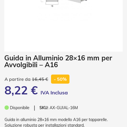
i
a
n
e
T
e
n
d
e
V
Vai
Guida in Alluminio 28×16 mm per
e
all'inizio
r
Avvolgibili – A16
della
t
galleria
i
di
c
16,45 €
- 50%
a
immagini
8,22 €
l
i
T
❘
Disponibile
SKU:
AX-GUIAL-16M
e
n
d
Guida in alluminio 28×16 mm modello A16 per tapparelle.
e
Soluzione robusta per installazioni standard.