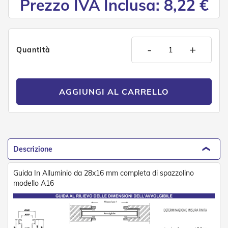
Prezzo IVA Inclusa: 8,22 €
d
e
a
C
a
-
+
d
Quantità
u
t
a
AGGIUNGI AL CARRELLO
T
e
n
d
e
a
Descrizione
B
r
a
Guida In Alluminio da 28x16 mm completa di spazzolino
c
modello A16
c
i
E
s
t