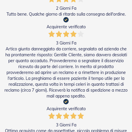
D
2 Giorni Fa
a
S
Tutto bene. Qualche giorno di ritardo sulla consegna dell'ordine.
o
l
Acquirente verificato
e
Zanzariere
3 Giorni Fa
Artico giunto danneggiato da corriere, segnalato ad azienda che
Z
ha prontamente risposto: Gentile Cliente, siamo davvero desolati
a
per quanto accaduto. Provvederemo a segnalare il disservizio
n
ricevuto da parte del corriere. In merito al prodotto
z
provvederemo ad aprire un reclamo e a rimettere in produzione
a
l'articolo. La preghiamo di essere paziente il tempo utile per la
r
realizzazione, questa volta in tempi celeri in quanto trattasi di
i
e
reclamo (circa 7 giorni). Riceverà la notifica di spedizione a mezzo
r
mail appena spedito.
e
A
Acquirente verificato
v
v
o
3 Giorni Fa
l
Ottimo acquisto come da aspettative, piccolo problema di misure