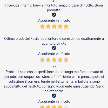
Ieri
n
Ricevuta in tempi brevi e montata senza grosse difficoltà. Buon
f
prodotto.
e
z
i
Acquirente verificato
o
n
a
Ieri
t
Ottimo prodotto! Facile da montare e corrisponde esattamente a
i
quanto ordinato
A
Acquirente verificato
c
c
e
Ieri
s
s
Problemi solo con la spedizione un pò lunga ma forse dovuta al
o
periodo. comunque l'assistenza è efficiente e si è preoccupata di
r
sollecitare il corriere. tende perfettamente imballate e sono
i
soddisfatta del risultato, consiglio vivamente quest'azienda. Seria
T
ed affidabile
e
n
Acquirente verificato
d
e