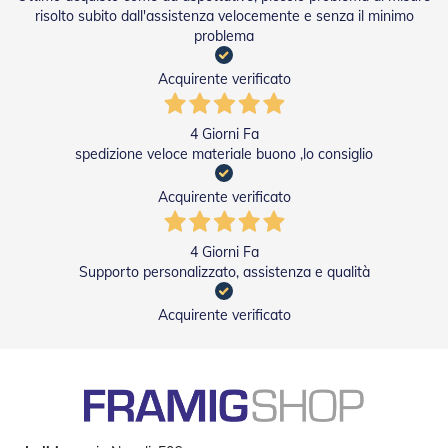
g
risolto subito dall'assistenza velocemente e senza il minimo
e
problema
n
t
i
Acquirente verificato
Z
a
4 Giorni Fa
n
spedizione veloce materiale buono ,lo consiglio
z
a
Acquirente verificato
r
i
e
4 Giorni Fa
r
Supporto personalizzato, assistenza e qualità
e
P
l
Acquirente verificato
i
s
s
e
t
t
a