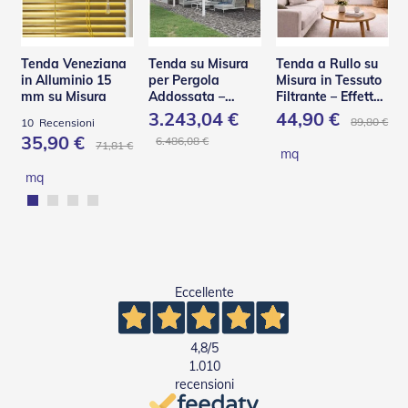
e
P
e
r
Tenda Veneziana
Tenda su Misura
Tenda a Rullo su
g
in Alluminio 15
per Pergola
Misura in Tessuto
o
mm su Misura
Addossata –
Filtrante – Effetto
l
PA110
Shantung
3.243,04 €
44,90 €
89,80 €
10
Recensioni
a
35,90 €
6.486,08 €
t
71,81 €
mq
i
mq
C
a
p
p
o
t
Eccellente
t
i
n
e
4,8
/5
1.010
T
recensioni
e