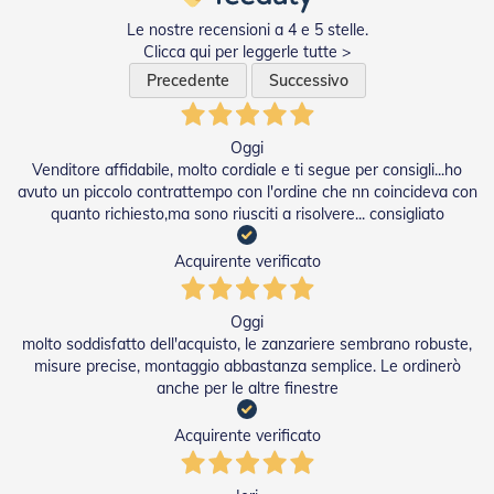
n
d
Le nostre recensioni a 4 e 5 stelle.
e
Clicca qui per leggerle tutte >
a
Precedente
Successivo
d
i
s
o
Oggi
l
Venditore affidabile, molto cordiale e ti segue per consigli...ho
a
avuto un piccolo contrattempo con l'ordine che nn coincideva con
quanto richiesto,ma sono riusciti a risolvere... consigliato
T
e
Acquirente verificato
s
s
u
Oggi
t
i
molto soddisfatto dell'acquisto, le zanzariere sembrano robuste,
e
misure precise, montaggio abbastanza semplice. Le ordinerò
t
anche per le altre finestre
e
l
Acquirente verificato
i
c
o