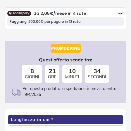
P
l
i
s
s
è
T
e
n
d
Quest'offerta scade tra:
e
a
8
21
10
33
R
u
GIORNI
ORE
MINUTI
SECONDI
l
l
Per questo prodotto la spedizione è prevista entro il
o
:
9/4/2026
A
c
c
e
Lunghezza in cm
s
s