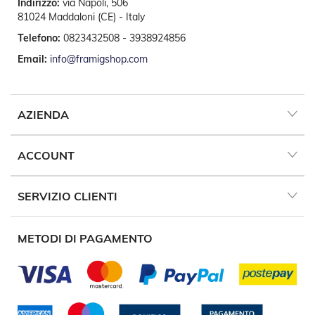
Indirizzo:
via Napoli, 506
t
e
81024 Maddaloni (CE) - Italy
Telefono:
0823432508 - 3938924856
Z
a
Email:
info@framigshop.com
n
z
a
r
AZIENDA
i
e
r
ACCOUNT
e
F
i
s
SERVIZIO CLIENTI
s
e
e
METODI DI PAGAMENTO
S
c
o
r
r
e