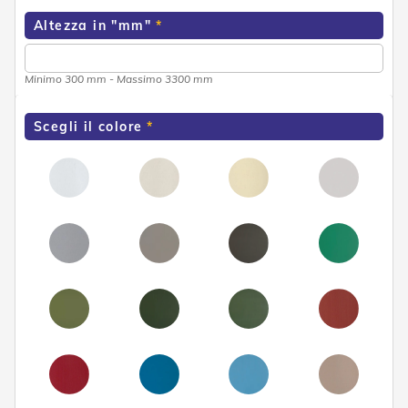
e
Altezza in "mm"
n
s
i
b
Minimo 300 mm - Massimo 3300 mm
i
l
i
Scegli il colore
T
e
n
d
e
P
e
r
G
i
a
r
d
i
n
i