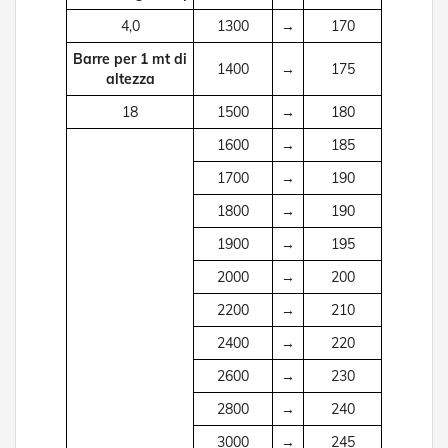
e
4,0
1300
→
170
l
l
Barre per 1 mt di
e
1400
→
175
altezza
i
n
18
1500
→
180
A
l
1600
→
185
l
u
1700
→
190
m
i
1800
→
190
n
i
1900
→
195
o
2000
→
200
T
2200
→
210
a
p
2400
→
220
p
a
2600
→
230
r
e
2800
→
240
l
3000
→
245
l