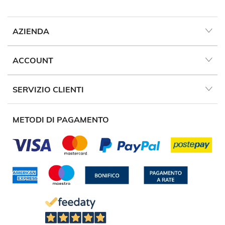
P
o
r
t
AZIENDA
e
a
S
ACCOUNT
o
f
f
SERVIZIO CLIENTI
i
e
t
t
METODI DI PAGAMENTO
o
i
n
P
V
C
A
c
c
e