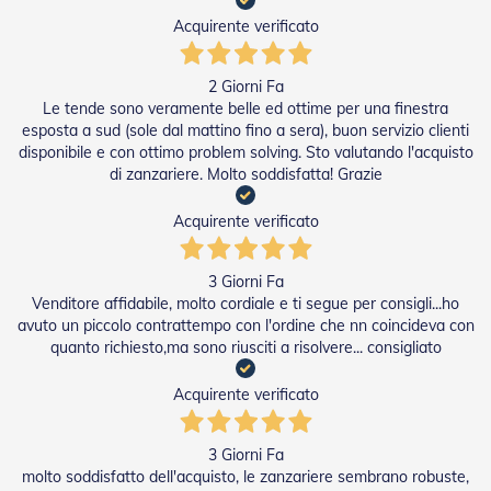
P
Acquirente verificato
e
r
T
2 Giorni Fa
e
Le tende sono veramente belle ed ottime per una finestra
n
esposta a sud (sole dal mattino fino a sera), buon servizio clienti
d
disponibile e con ottimo problem solving. Sto valutando l'acquisto
e
di zanzariere. Molto soddisfatta! Grazie
D
a
S
Acquirente verificato
o
l
e
3 Giorni Fa
Venditore affidabile, molto cordiale e ti segue per consigli...ho
M
avuto un piccolo contrattempo con l'ordine che nn coincideva con
o
quanto richiesto,ma sono riusciti a risolvere... consigliato
t
o
r
Acquirente verificato
i
P
e
3 Giorni Fa
r
molto soddisfatto dell'acquisto, le zanzariere sembrano robuste,