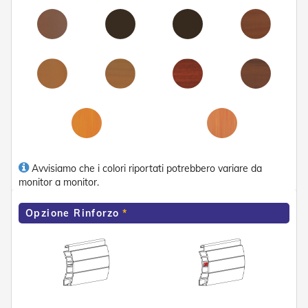
e
P
e
r
g
o
l
a
t
i
C
a
Avvisiamo che i colori riportati potrebbero variare da
p
monitor a monitor.
p
o
t
Opzione Rinforzo
t
i
n
e
T
e