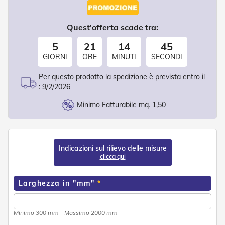
d
e
a
Quest'offerta scade tra:
C
a
5
21
14
44
d
GIORNI
ORE
MINUTI
SECONDI
u
t
a
Per questo prodotto la spedizione è prevista entro il
:
9/2/2026
T
e
Minimo Fatturabile mq. 1,50
n
d
e
a
Indicazioni sul rilievo delle misure
B
clicca qui
r
a
c
Larghezza in "mm"
c
i
E
s
Minimo 300 mm - Massimo 2000 mm
t