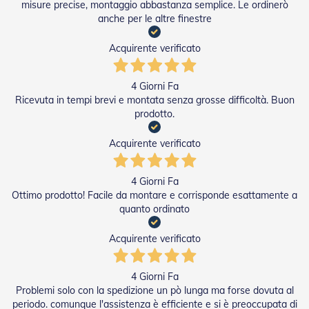
A
misure precise, montaggio abbastanza semplice. Le ordinerò
v
anche per le altre finestre
v
o
Acquirente verificato
l
g
i
4 Giorni Fa
b
Ricevuta in tempi brevi e montata senza grosse difficoltà. Buon
i
l
prodotto.
i
Acquirente verificato
M
o
t
4 Giorni Fa
o
Ottimo prodotto! Facile da montare e corrisponde esattamente a
r
quanto ordinato
i
P
e
Acquirente verificato
r
T
e
4 Giorni Fa
n
Problemi solo con la spedizione un pò lunga ma forse dovuta al
d
periodo. comunque l'assistenza è efficiente e si è preoccupata di