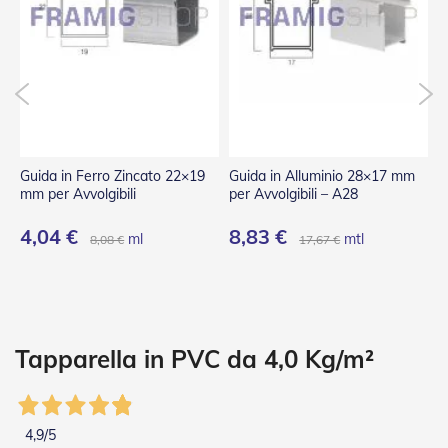
P
l
i
s
s
è
T
e
n
Guida in Ferro Zincato 22×19
Guida in Alluminio 28×17 mm
G
d
mm per Avvolgibili
per Avvolgibili – A28
p
e
a
4,04 €
8,83 €
8
ml
mtl
8,08 €
17,67 €
R
u
l
l
o
A
Tapparella in PVC da 4,0 Kg/m²
c
c
e
s
4,9
/5
s