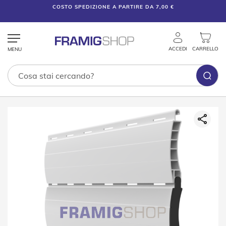
COSTO SPEDIZIONE A PARTIRE DA 7,00 €
ACCEDI
CARRELLO
Tende
Vai
Tecniche
alla
fine
T
della
e
galleria
n
di
d
e
immagini
V
e
n
e
z