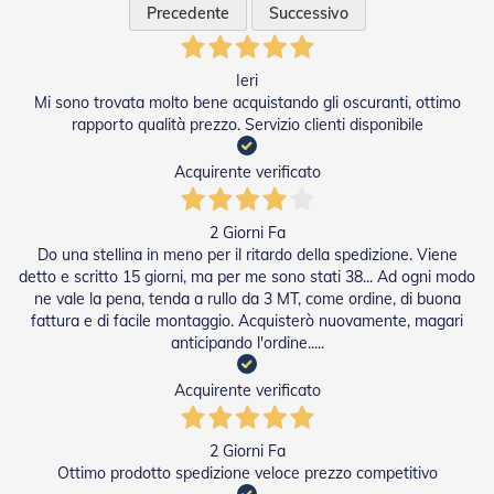
i
Precedente
Successivo
p
e
r
Ieri
T
Mi sono trovata molto bene acquistando gli oscuranti, ottimo
a
p
rapporto qualità prezzo. Servizio clienti disponibile
p
a
Acquirente verificato
r
e
l
2 Giorni Fa
l
Do una stellina in meno per il ritardo della spedizione. Viene
e
detto e scritto 15 giorni, ma per me sono stati 38... Ad ogni modo
ne vale la pena, tenda a rullo da 3 MT, come ordine, di buona
Motori
fattura e di facile montaggio. Acquisterò nuovamente, magari
e
anticipando l'ordine.....
Automatismi
Acquirente verificato
M
o
t
2 Giorni Fa
o
r
Ottimo prodotto spedizione veloce prezzo competitivo
i