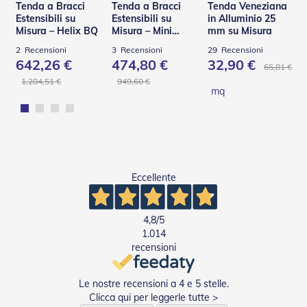
Tenda a Bracci
Tenda a Bracci
Tenda Veneziana
a
Estensibili su
Estensibili su
in Alluminio 25
r
Misura – Helix BQ
Misura – Mini
mm su Misura
e
Helix BQ
l
2
Recensioni
3
Recensioni
29
Recensioni
l
642,26 €
474,80 €
32,90 €
65,81 €
e
1.284,51 €
949,60 €
i
mq
n
A
c
c
i
a
i
Eccellente
o
A
4,8
/5
c
1.014
c
e
recensioni
s
s
Le nostre recensioni a 4 e 5 stelle.
o
r
Clicca qui per leggerle tutte >