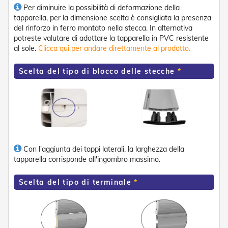
n
Per diminuire la possibilità di deformazione della
d
tapparella, per la dimensione scelta è consigliata la presenza
e
del rinforzo in ferro montato nella stecca. In alternativa
a
potreste valutare di adottare la tapparella in PVC resistente
d
i
al sole.
Clicca qui per andare direttamente al prodotto.
s
o
Scelta del tipo di blocco delle stecche
l
a
T
e
s
s
u
Con l'aggiunta dei tappi laterali, la larghezza della
t
i
tapparella corrisponde all'ingombro massimo.
e
t
Scelta del tipo di terminale
e
l
i
c
o