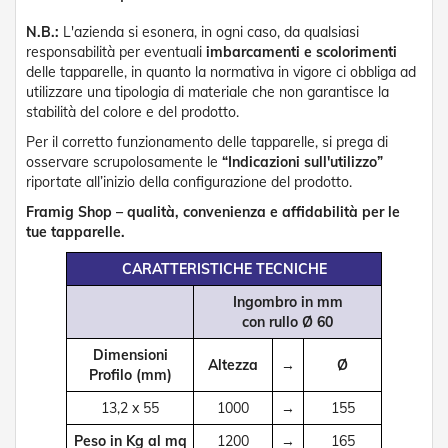
Tapparelle
N.B.:
L'azienda si esonera, in ogni caso, da qualsiasi
responsabilità per eventuali
imbarcamenti e scolorimenti
T
delle tapparelle, in quanto la normativa in vigore ci obbliga ad
a
utilizzare una tipologia di materiale che non garantisce la
p
stabilità del colore e del prodotto.
p
a
Per il corretto funzionamento delle tapparelle, si prega di
r
osservare scrupolosamente le
“Indicazioni sull'utilizzo”
e
riportate all’inizio della configurazione del prodotto.
l
l
Framig Shop – qualità, convenienza e affidabilità per le
e
tue tapparelle.
i
n
CARATTERISTICHE TECNICHE
P
V
Ingombro in mm
C
con rullo Ø 60
T
Dimensioni
Altezza
→
Ø
a
Profilo (mm)
p
p
13,2 x 55
1000
→
155
a
r
Peso in Kg al mq
1200
→
165