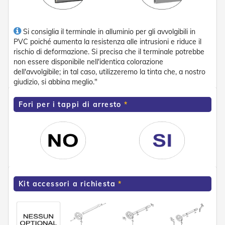
n
f
e
z
Si consiglia il terminale in alluminio per gli avvolgibili in
i
PVC poiché aumenta la resistenza alle intrusioni e riduce il
o
rischio di deformazione. Si precisa che il terminale potrebbe
n
non essere disponibile nell'identica colorazione
a
dell'avvolgibile; in tal caso, utilizzeremo la tinta che, a nostro
t
giudizio, si abbina meglio."
i
A
Fori per i tappi di arresto
c
c
e
s
s
o
r
i
Kit accessori a richiesta
T
e
n
d
e