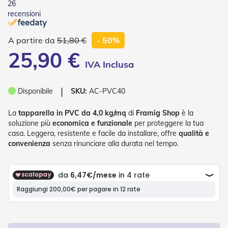
26
o
recensioni
r
i
T
51,80 €
- 50%
e
25,90 €
n
d
e
T
e
❘
Disponibile
SKU:
AC-PVC40
c
n
La
tapparella in PVC da 4,0 kg/mq
di
Framig Shop
è la
i
soluzione più
economica e funzionale
per proteggere la tua
c
casa. Leggera, resistente e facile da installare, offre
qualità e
h
convenienza
senza rinunciare alla durata nel tempo.
e
Tende
da
sole
T
e
n