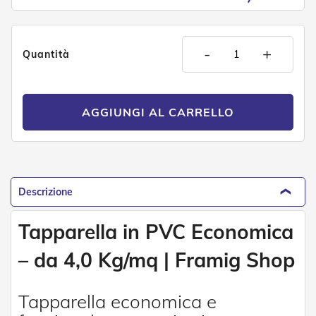
g
e
n
t
-
+
i
Quantità
Z
a
n
AGGIUNGI AL CARRELLO
z
a
r
i
e
r
Descrizione
e
P
l
Tapparella in PVC Economica
i
s
– da 4,0 Kg/mq | Framig Shop
s
e
t
t
Tapparella economica e
a