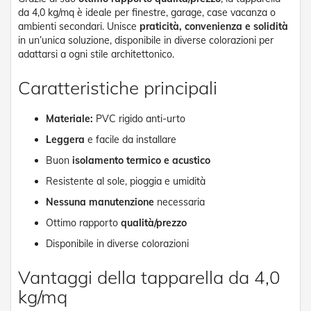
v
da 4,0 kg/mq è ideale per finestre, garage, case vacanza o
o
ambienti secondari. Unisce
praticità, convenienza e solidità
l
in un’unica soluzione, disponibile in diverse colorazioni per
i
adattarsi a ogni stile architettonico.
Z
Caratteristiche principali
a
n
z
Materiale:
PVC rigido anti-urto
a
r
Leggera
e facile da installare
i
e
Buon
isolamento termico e acustico
r
Resistente al sole, pioggia e umidità
e
a
Nessuna manutenzione
necessaria
B
a
Ottimo rapporto
qualità/prezzo
t
Disponibile in diverse colorazioni
t
e
n
Vantaggi della tapparella da 4,0
t
kg/mq
e