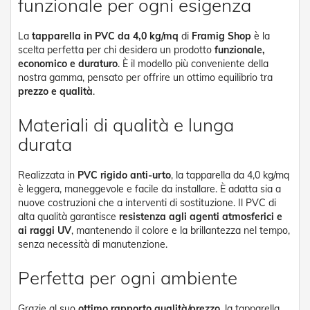
funzionale per ogni esigenza
t
e
La
tapparella in PVC da 4,0 kg/mq
di
Framig Shop
è la
Z
scelta perfetta per chi desidera un prodotto
funzionale,
a
economico e duraturo
. È il modello più conveniente della
n
nostra gamma, pensato per offrire un ottimo equilibrio tra
z
prezzo e qualità
.
a
r
i
Materiali di qualità e lunga
e
durata
r
e
F
Realizzata in
PVC rigido anti-urto
, la tapparella da 4,0 kg/mq
i
è leggera, maneggevole e facile da installare. È adatta sia a
s
nuove costruzioni che a interventi di sostituzione. Il PVC di
s
alta qualità garantisce
resistenza agli agenti atmosferici e
e
e
ai raggi UV
, mantenendo il colore e la brillantezza nel tempo,
S
senza necessità di manutenzione.
c
o
Perfetta per ogni ambiente
r
r
e
Grazie al suo
ottimo rapporto qualità/prezzo
, la tapparella