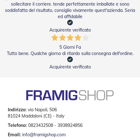
e
sollecitare il corriere. tende perfettamente imballate e sono
a
soddisfatta del risultato, consiglio vivamente quest'azienda. Seria
R
ed affidabile
u
l
l
Acquirente verificato
o
5 Giorni Fa
A
u
Tutto bene. Qualche giorno di ritardo sulla consegna dell'ordine.
t
o
Acquirente verificato
m
a
t
i
s
m
i
Indirizzo:
via Napoli, 506
Porte
81024 Maddaloni (CE) - Italy
a
Telefono:
0823432508 - 3938924856
soffietto
Email:
info@framigshop.com