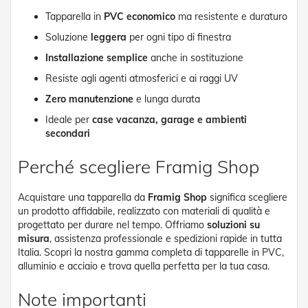
R
Tapparella in
PVC economico
ma resistente e duraturo
e
t
Soluzione
leggera
per ogni tipo di finestra
i
Installazione semplice
anche in sostituzione
e
A
Resiste agli agenti atmosferici e ai raggi UV
c
c
Zero manutenzione
e lunga durata
e
Ideale per
case vacanza, garage e ambienti
s
secondari
s
o
r
Perché scegliere Framig Shop
i
Z
a
Acquistare una tapparella da
Framig Shop
significa scegliere
n
un prodotto affidabile, realizzato con materiali di qualità e
z
progettato per durare nel tempo. Offriamo
soluzioni su
a
misura
, assistenza professionale e spedizioni rapide in tutta
r
Italia. Scopri la nostra gamma completa di tapparelle in PVC,
i
alluminio e acciaio e trova quella perfetta per la tua casa.
e
r
Note importanti
e