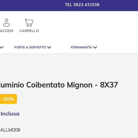
TEL
0823.432508
framigshop_it
STRAORDINARI SCONTI SU TU
rca
ACCEDI
CARRELLO
PORTE A SOFFIETTO
FERRAMENTA
lluminio Coibentato Mignon - 8X37
- 50%
-ALLMD08