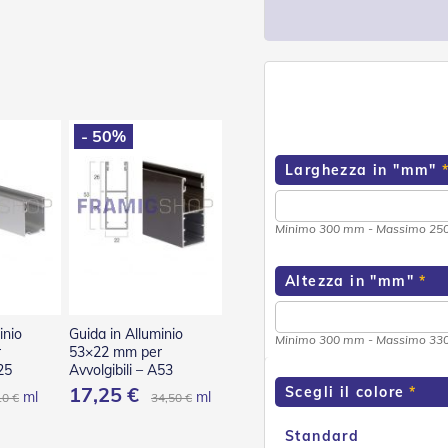
- 50%
Larghezza in "mm"
Minimo 300 mm - Massimo 2
Altezza in "mm"
inio
Guida in Alluminio
Minimo 300 mm - Massimo 3
r
53×22 mm per
25
Avvolgibili – A53
17,25 €
Scegli il colore
ml
ml
10 €
34,50 €
Standard