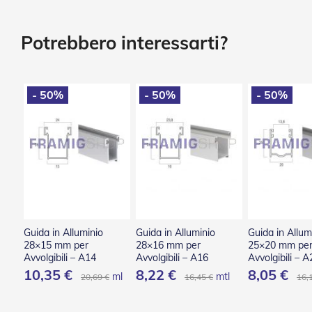
Tessuti
Vai
e
all'inizio
teli
della
Potrebbero interessarti?
confezionati
galleria
di
Accessori
immagini
Tende
- 50%
- 50%
- 50%
Da
Sole
Zanzariere
Zanzariere
Avvolgenti
Zanzariere
Plissettate
Zanzariere
Fisse
Guida in Alluminio
Guida in Alluminio
Guida in Allum
e
28×15 mm per
28×16 mm per
25×20 mm pe
Scorrevoli
Avvolgibili – A14
Avvolgibili – A16
Avvolgibili – A
10,35 €
8,22 €
8,05 €
Zanzariere
ml
mtl
20,69 €
16,45 €
16,
a
Battente