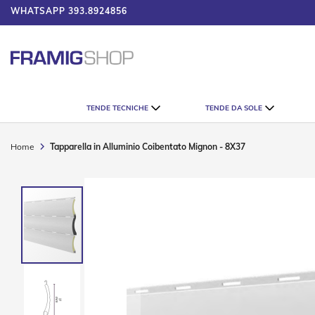
WHATSAPP
393.8924856
UMATORE
Tende
TENDE TECNICHE
TENDE DA SOLE
Tecniche
Tende
Veneziane
Home
Tapparella in Alluminio Coibentato Mignon - 8X37
Tende
Verticali
Vai
Tende
alla
Plissè
fine
della
Tende
galleria
a
di
Rullo
immagini
Accessori
Tende
Tecniche