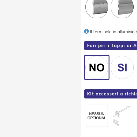
Il terminale in alluminio
Fori per i Tappi di A
Kit accessori a richi