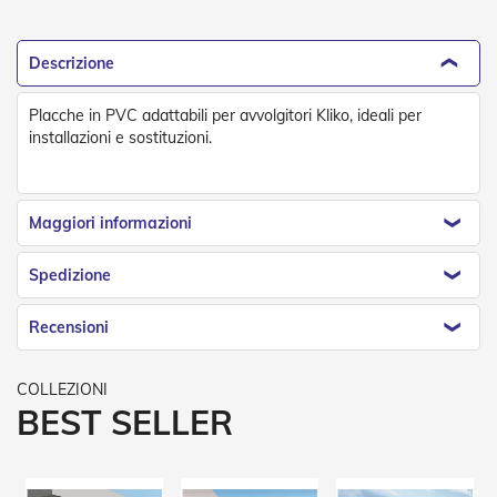
e
n
s
Descrizione
i
b
i
Placche in PVC adattabili per avvolgitori Kliko, ideali per
l
installazioni e sostituzioni.
i
T
e
Maggiori informazioni
n
d
e
Spedizione
P
e
Recensioni
r
G
i
a
BEST SELLER
r
d
i
n
i