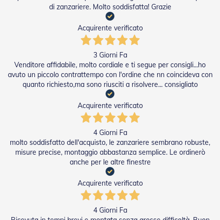
D
di zanzariere. Molto soddisfatta! Grazie
a
S
Acquirente verificato
o
l
e
3 Giorni Fa
Venditore affidabile, molto cordiale e ti segue per consigli...ho
Zanzariere
avuto un piccolo contrattempo con l'ordine che nn coincideva con
quanto richiesto,ma sono riusciti a risolvere... consigliato
Z
a
n
Acquirente verificato
z
a
r
4 Giorni Fa
i
molto soddisfatto dell'acquisto, le zanzariere sembrano robuste,
e
misure precise, montaggio abbastanza semplice. Le ordinerò
r
anche per le altre finestre
e
A
Acquirente verificato
v
v
o
4 Giorni Fa
l