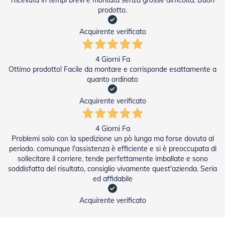
Ricevuta in tempi brevi e montata senza grosse difficoltà. Buon
g
e
prodotto.
n
t
Acquirente verificato
i
Z
4 Giorni Fa
a
Ottimo prodotto! Facile da montare e corrisponde esattamente a
n
quanto ordinato
z
a
r
Acquirente verificato
i
e
r
4 Giorni Fa
e
Problemi solo con la spedizione un pò lunga ma forse dovuta al
P
periodo. comunque l'assistenza è efficiente e si è preoccupata di
l
sollecitare il corriere. tende perfettamente imballate e sono
i
soddisfatta del risultato, consiglio vivamente quest'azienda. Seria
s
ed affidabile
s
e
t
Acquirente verificato
t
a