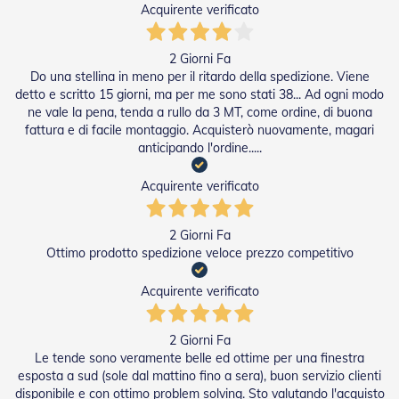
n
Acquirente verificato
f
e
z
2 Giorni Fa
i
Do una stellina in meno per il ritardo della spedizione. Viene
o
detto e scritto 15 giorni, ma per me sono stati 38... Ad ogni modo
n
ne vale la pena, tenda a rullo da 3 MT, come ordine, di buona
a
fattura e di facile montaggio. Acquisterò nuovamente, magari
t
anticipando l'ordine.....
i
A
Acquirente verificato
c
c
e
2 Giorni Fa
s
Ottimo prodotto spedizione veloce prezzo competitivo
s
o
Acquirente verificato
r
i
T
2 Giorni Fa
e
Le tende sono veramente belle ed ottime per una finestra
n
esposta a sud (sole dal mattino fino a sera), buon servizio clienti
d
e
disponibile e con ottimo problem solving. Sto valutando l'acquisto