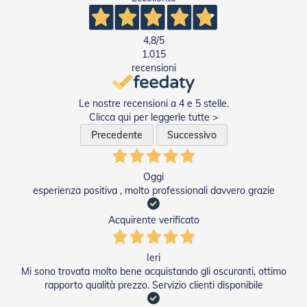
n
d
e
a
4,8
/5
d
1.015
i
recensioni
s
o
l
Le nostre recensioni a 4 e 5 stelle.
a
Clicca qui per leggerle tutte >
Precedente
Successivo
T
e
s
s
Oggi
u
esperienza positiva , molto professionali davvero grazie
t
i
Acquirente verificato
e
t
e
Ieri
l
Mi sono trovata molto bene acquistando gli oscuranti, ottimo
i
rapporto qualità prezzo. Servizio clienti disponibile
c
o