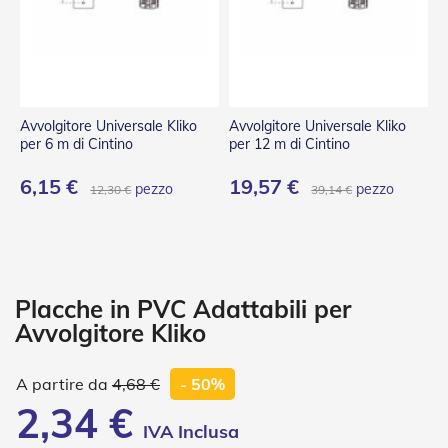
P
l
i
s
s
è
Avvolgitore Universale Kliko
Avvolgitore Universale Kliko
T
per 6 m di Cintino
per 12 m di Cintino
e
n
6,15 €
19,57 €
d
pezzo
pezzo
12,30 €
39,14 €
e
a
R
u
l
l
Placche in PVC Adattabili per
o
Avvolgitore Kliko
A
c
4,68 €
- 50%
c
e
2,34 €
s
s