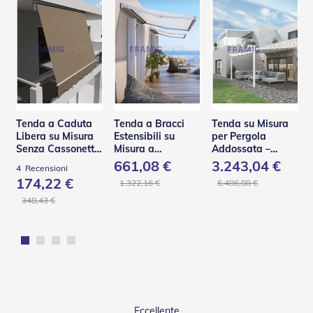
e
P
e
r
g
o
l
a
t
Tenda a Caduta
Tenda a Bracci
Tenda su Misura
i
Libera su Misura
Estensibili su
per Pergola
Senza Cassonetto
Misura a
Addossata –
C
– TSA
Scomparsa Totale
PA110
a
661,08 €
3.243,04 €
4
Recensioni
– Base L
p
174,22 €
1.322,16 €
6.486,08 €
p
o
348,43 €
t
t
i
n
e
T
e
Eccellente