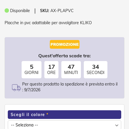
o
r
❘
Disponibile
SKU:
AX-PLAPVC
i
T
Placche in pvc adattabile per avvolgitore KLIKO
e
n
d
e
T
e
Quest'offerta scade tra:
c
n
5
17
47
33
i
c
GIORNI
ORE
MINUTI
SECONDI
h
e
Per questo prodotto la spedizione è prevista entro il
:
9/7/2026
Tende
da
sole
Scegli il colore
T
e
n