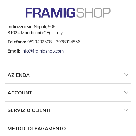
t
e
Z
a
Indirizzo:
via Napoli, 506
n
81024 Maddaloni (CE) - Italy
z
a
Telefono:
0823432508 - 3938924856
r
Email:
info@framigshop.com
i
e
r
e
F
AZIENDA
i
s
s
ACCOUNT
e
e
S
SERVIZIO CLIENTI
c
o
r
r
METODI DI PAGAMENTO
e