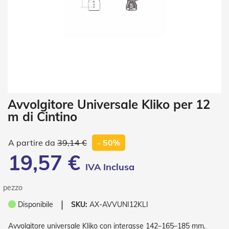
i
a
n
e
T
e
n
d
e
V
Vai
Avvolgitore Universale Kliko per 12
e
all'inizio
r
m di Cintino
della
t
galleria
i
di
c
39,14 €
- 50%
a
immagini
19,57 €
l
i
T
pezzo
e
❘
Disponibile
SKU:
AX-AVVUNI12KLI
n
d
e
Avvolgitore universale Kliko con interasse 142–165–185 mm,