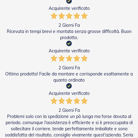
e
Acquirente verificato
P
e
r
2 Giorni Fa
g
Ricevuta in tempi brevi e montata senza grosse difficoltà. Buon
o
prodotto.
l
a
t
Acquirente verificato
i
C
2 Giorni Fa
a
Ottimo prodotto! Facile da montare e corrisponde esattamente a
p
quanto ordinato
p
o
Acquirente verificato
t
t
i
2 Giorni Fa
n
e
Problemi solo con la spedizione un pò lunga ma forse dovuta al
periodo. comunque l'assistenza è efficiente e si è preoccupata di
T
sollecitare il corriere. tende perfettamente imballate e sono
e
soddisfatta del risultato, consiglio vivamente quest'azienda. Seria