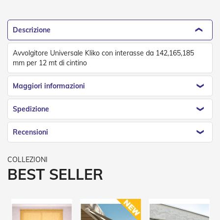
o
r
i
Descrizione
T
e
n
Avvolgitore Universale Kliko con interasse da 142,165,185
d
mm per 12 mt di cintino
e
T
e
Maggiori informazioni
c
n
Spedizione
i
c
h
Recensioni
e
Tende
da
BEST SELLER
sole
T
e
n