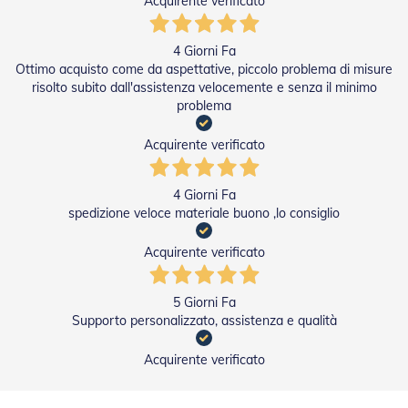
Acquirente verificato
n
f
e
4 Giorni Fa
z
Ottimo acquisto come da aspettative, piccolo problema di misure
i
risolto subito dall'assistenza velocemente e senza il minimo
o
n
problema
a
t
Acquirente verificato
i
A
4 Giorni Fa
c
spedizione veloce materiale buono ,lo consiglio
c
e
Acquirente verificato
s
s
o
5 Giorni Fa
r
i
Supporto personalizzato, assistenza e qualità
T
e
Acquirente verificato
n
d
e