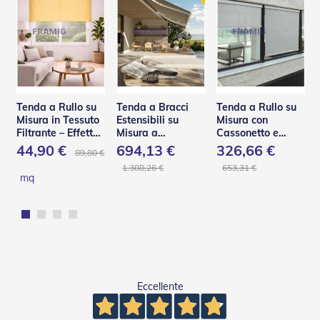
d
e
a
C
a
d
u
t
Tenda a Rullo su
Tenda a Bracci
Tenda a Rullo su
a
Misura in Tessuto
Estensibili su
Misura con
Filtrante – Effetto
Misura a
Cassonetto e
T
Shantung
Scomparsa Totale
Guide in Acciaio –
e
44,90 €
694,13 €
326,66 €
89,80 €
– Base Q
C130 Q
n
1.388,26 €
653,31 €
d
mq
e
a
B
r
a
c
c
i
Eccellente
E
s
t