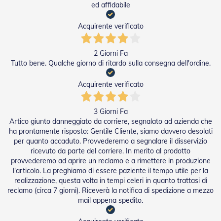
n
ed affidabile
d
e
Acquirente verificato
a
d
i
2 Giorni Fa
s
Tutto bene. Qualche giorno di ritardo sulla consegna dell'ordine.
o
l
a
Acquirente verificato
T
e
3 Giorni Fa
s
Artico giunto danneggiato da corriere, segnalato ad azienda che
s
ha prontamente risposto: Gentile Cliente, siamo davvero desolati
u
per quanto accaduto. Provvederemo a segnalare il disservizio
t
ricevuto da parte del corriere. In merito al prodotto
i
provvederemo ad aprire un reclamo e a rimettere in produzione
e
l'articolo. La preghiamo di essere paziente il tempo utile per la
t
e
realizzazione, questa volta in tempi celeri in quanto trattasi di
l
reclamo (circa 7 giorni). Riceverà la notifica di spedizione a mezzo
i
mail appena spedito.
c
o