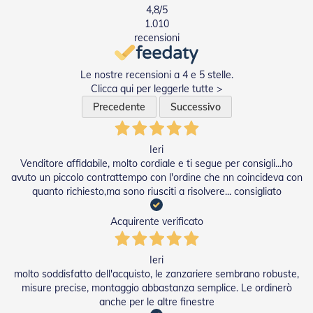
e
4,8
/5
n
1.010
s
recensioni
i
b
i
Le nostre recensioni a 4 e 5 stelle.
l
Clicca qui per leggerle tutte >
i
Precedente
Successivo
T
e
n
Ieri
d
Venditore affidabile, molto cordiale e ti segue per consigli...ho
e
avuto un piccolo contrattempo con l'ordine che nn coincideva con
P
quanto richiesto,ma sono riusciti a risolvere... consigliato
e
r
Acquirente verificato
G
i
a
Ieri
r
d
molto soddisfatto dell'acquisto, le zanzariere sembrano robuste,
i
misure precise, montaggio abbastanza semplice. Le ordinerò
n
anche per le altre finestre
i