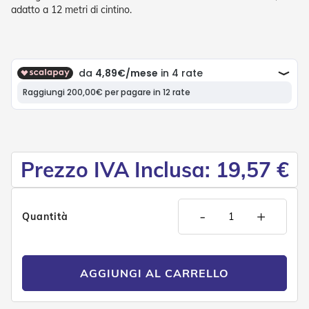
P
adatto a 12 metri di cintino.
l
i
s
s
è
T
e
n
d
e
a
Prezzo IVA Inclusa: 19,57 €
R
u
l
l
-
+
Quantità
o
A
c
c
AGGIUNGI AL CARRELLO
e
s
s