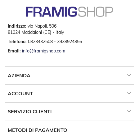
D
a
S
o
l
Indirizzo:
via Napoli, 506
e
81024 Maddaloni (CE) - Italy
Telefono:
0823432508 - 3938924856
Zanzariere
Email:
info@framigshop.com
Z
a
n
z
AZIENDA
a
r
i
ACCOUNT
e
r
e
SERVIZIO CLIENTI
A
v
v
o
METODI DI PAGAMENTO
l