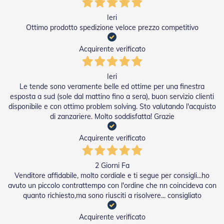
e
I
Ieri
n
Ottimo prodotto spedizione veloce prezzo competitivo
n
o
Acquirente verificato
v
a
t
Ieri
i
Le tende sono veramente belle ed ottime per una finestra
v
esposta a sud (sole dal mattino fino a sera), buon servizio clienti
e
e
disponibile e con ottimo problem solving. Sto valutando l'acquisto
d
di zanzariere. Molto soddisfatta! Grazie
i
D
Acquirente verificato
e
s
i
2 Giorni Fa
g
Venditore affidabile, molto cordiale e ti segue per consigli...ho
n
avuto un piccolo contrattempo con l'ordine che nn coincideva con
quanto richiesto,ma sono riusciti a risolvere... consigliato
T
a
p
Acquirente verificato
p