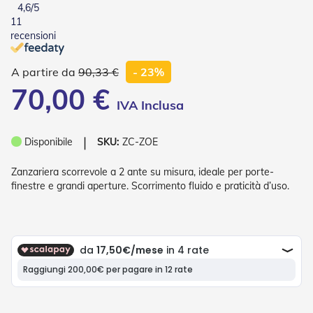
4,6
/5
o
11
r
i
recensioni
T
e
90,33 €
- 23%
n
d
70,00 €
e
T
e
c
❘
Disponibile
SKU:
ZC-ZOE
n
i
Zanzariera scorrevole a 2 ante su misura, ideale per porte-
c
h
finestre e grandi aperture. Scorrimento fluido e praticità d’uso.
e
Tende
da
sole
T
e
n