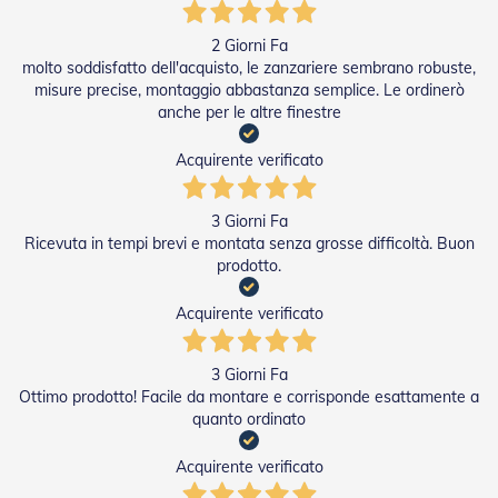
a
r
2 Giorni Fa
e
molto soddisfatto dell'acquisto, le zanzariere sembrano robuste,
l
misure precise, montaggio abbastanza semplice. Le ordinerò
l
anche per le altre finestre
e
i
n
Acquirente verificato
A
c
c
3 Giorni Fa
i
Ricevuta in tempi brevi e montata senza grosse difficoltà. Buon
a
prodotto.
i
o
Acquirente verificato
A
c
3 Giorni Fa
c
Ottimo prodotto! Facile da montare e corrisponde esattamente a
e
quanto ordinato
s
s
o
Acquirente verificato
r