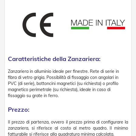
v
o
l
i
Z
a
n
z
a
Caratteristiche della Zanzariera:
r
i
e
Zanzariera in alluminio ideale per finestre. Rete di serie in
r
fibra di vetro grigia. Possibilità di fissaggio con angolari in
e
PVC (di serie), bottoncini magnetici (su richiesta) o profilo
a
magnetico perimetrale (su richiesta), ideale in caso di
B
fissaggio su grate in ferro.
a
t
t
Prezzo:
e
n
Il prezzo di partenza, ovvero il prezzo prima di configurare la
t
zanzariera, si riferisce al costo al metro quadro. Il minimo
e
fatturabile si riferisce alla quadratura minima calcolata.