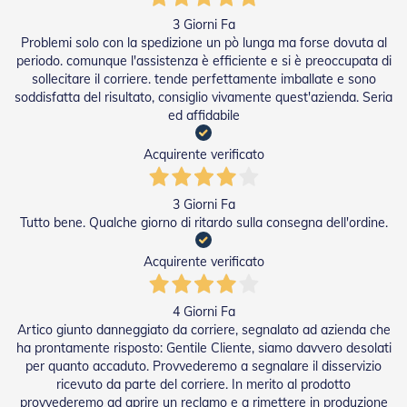
i
p
3 Giorni Fa
e
Problemi solo con la spedizione un pò lunga ma forse dovuta al
r
periodo. comunque l'assistenza è efficiente e si è preoccupata di
T
sollecitare il corriere. tende perfettamente imballate e sono
a
soddisfatta del risultato, consiglio vivamente quest'azienda. Seria
p
ed affidabile
p
a
r
Acquirente verificato
e
l
l
3 Giorni Fa
e
Tutto bene. Qualche giorno di ritardo sulla consegna dell'ordine.
Motori
Acquirente verificato
e
Automatismi
4 Giorni Fa
M
Artico giunto danneggiato da corriere, segnalato ad azienda che
o
ha prontamente risposto: Gentile Cliente, siamo davvero desolati
t
per quanto accaduto. Provvederemo a segnalare il disservizio
o
ricevuto da parte del corriere. In merito al prodotto
r
provvederemo ad aprire un reclamo e a rimettere in produzione
i