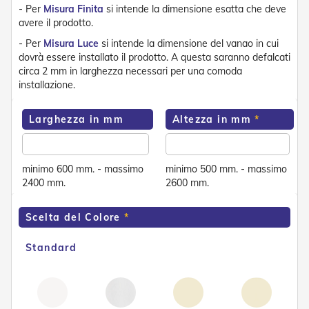
e
- Per
Misura Finita
si intende la dimensione esatta che deve
n
avere il prodotto.
s
- Per
Misura Luce
si intende la dimensione del vanao in cui
i
dovrà essere installato il prodotto. A questa saranno defalcati
b
i
circa 2 mm in larghezza necessari per una comoda
l
installazione.
i
Larghezza in mm
Altezza in mm
T
e
n
d
minimo 600 mm. - massimo
minimo 500 mm. - massimo
e
2400 mm.
2600 mm.
P
e
r
Scelta del Colore
G
i
a
Standard
r
d
i
n
i