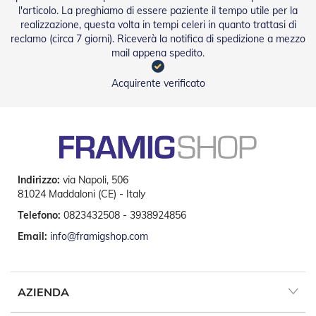
l'articolo. La preghiamo di essere paziente il tempo utile per la
P
e
realizzazione, questa volta in tempi celeri in quanto trattasi di
r
reclamo (circa 7 giorni). Riceverà la notifica di spedizione a mezzo
T
mail appena spedito.
e
n
Acquirente verificato
d
e
D
a
S
o
l
e
Indirizzo:
via Napoli, 506
81024 Maddaloni (CE) - Italy
M
Telefono:
0823432508 - 3938924856
o
t
Email:
info@framigshop.com
o
r
i
P
AZIENDA
e
r