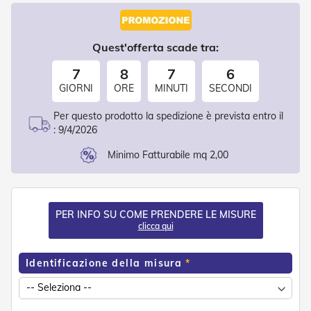
d
e
a
C
Quest'offerta scade tra:
a
d
7
8
7
6
u
GIORNI
ORE
MINUTI
SECONDI
t
a
Per questo prodotto la spedizione è prevista entro il
:
9/4/2026
T
e
Minimo Fatturabile mq 2,00
n
d
e
a
B
PER INFO SU COME PRENDERE LE MISURE
r
clicca qui
a
c
c
Identificazione della misura
i
E
s
t