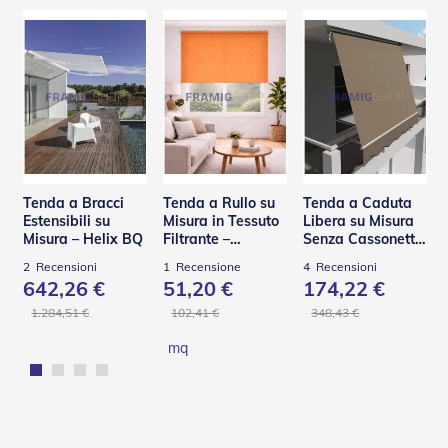
Tapparelle
T
a
p
p
a
r
e
l
l
Tenda a Bracci
Tenda a Rullo su
Tenda a Caduta
e
Estensibili su
Misura in Tessuto
Libera su Misura
i
Misura – Helix BQ
Filtrante –
Senza Cassonetto
n
Panama
– TSA
2
Recensioni
1
Recensione
4
Recensioni
P
642,26 €
51,20 €
174,22 €
V
C
1.284,51 €
102,41 €
348,43 €
mq
T
a
p
p
a
r