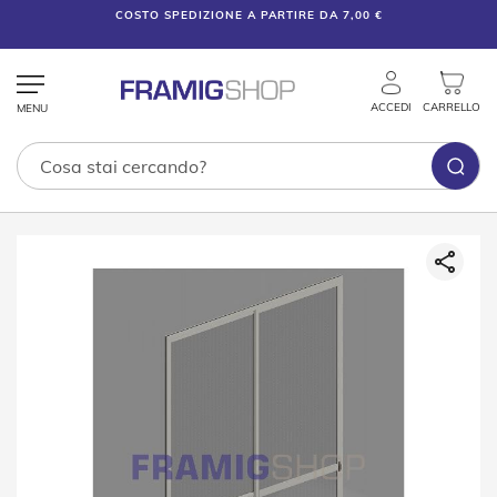
COSTO SPEDIZIONE A PARTIRE DA 7,00 €
ACCEDI
CARRELLO
Tende
Vai
Tecniche
alla
fine
T
della
e
galleria
n
di
d
e
immagini
V
e
n
e
z