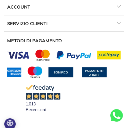
A
v
ACCOUNT
v
o
l
SERVIZIO CLIENTI
g
i
b
METODI DI PAGAMENTO
i
l
i
M
o
t
o
r
i
P
e
r
1.013
T
Recensioni
e
n
d