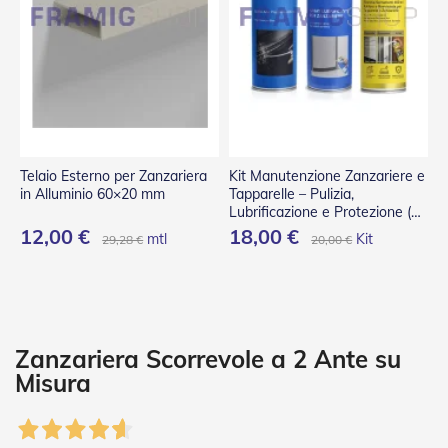
P
l
i
s
s
è
T
e
n
Telaio Esterno per Zanzariera
Kit Manutenzione Zanzariere e
d
in Alluminio 60×20 mm
Tapparelle – Pulizia,
e
Lubrificazione e Protezione (3
a
Spray)
12,00 €
18,00 €
mtl
Kit
29,28 €
20,00 €
R
u
l
l
o
A
Zanzariera Scorrevole a 2 Ante su
c
Misura
c
e
s
s