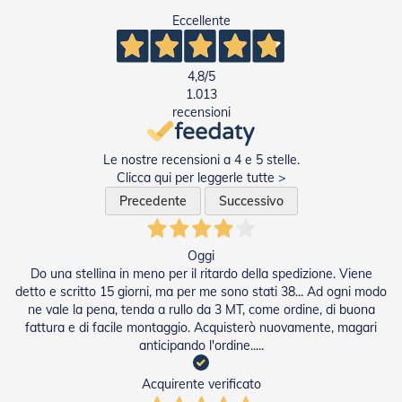
e
Eccellente
l
l
e
i
4,8
/5
n
1.013
A
recensioni
l
l
u
Le nostre recensioni a 4 e 5 stelle.
m
Clicca qui per leggerle tutte >
i
Precedente
Successivo
n
i
o
Oggi
T
Do una stellina in meno per il ritardo della spedizione. Viene
a
detto e scritto 15 giorni, ma per me sono stati 38... Ad ogni modo
p
ne vale la pena, tenda a rullo da 3 MT, come ordine, di buona
p
fattura e di facile montaggio. Acquisterò nuovamente, magari
a
anticipando l'ordine.....
r
e
l
Acquirente verificato
l