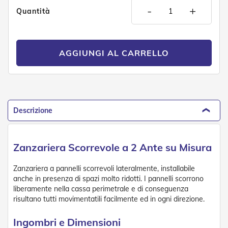
D
-
+
Quantità
a
S
o
l
e
AGGIUNGI AL CARRELLO
Zanzariere
Z
a
n
Descrizione
z
a
r
Zanzariera Scorrevole a 2 Ante su Misura
i
e
r
Zanzariera a pannelli scorrevoli lateralmente, installabile
e
anche in presenza di spazi molto ridotti. I pannelli scorrono
A
liberamente nella cassa perimetrale e di conseguenza
v
risultano tutti movimentatili facilmente ed in ogni direzione.
v
o
l
Ingombri e Dimensioni