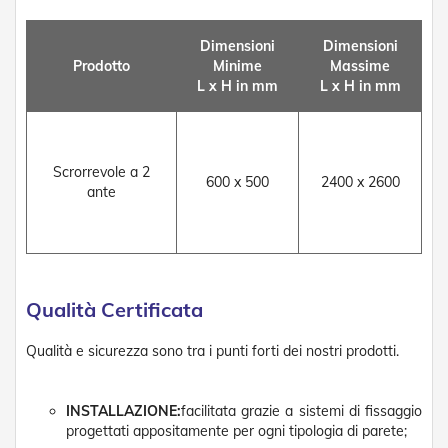
g
e
n
Dimensioni
Dimensioni
t
Prodotto
Minime
Massime
i
L x H in mm
L x H in mm
Z
a
n
z
Scrorrevole a 2
600 x 500
2400 x 2600
a
ante
r
i
e
r
e
P
Qualità Certificata
l
i
s
Qualità e sicurezza sono tra i punti forti dei nostri prodotti.
s
e
t
INSTALLAZIONE:
facilitata grazie a sistemi di fissaggio
t
progettati appositamente per ogni tipologia di parete;
a