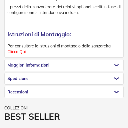
R
I prezzi della zanzariera e dei relativi optional scelti in fase di
e
configurazione si intendono iva inclusa.
t
i
e
A
Istruzioni di Montaggio:
c
c
e
Per consultare le istruzioni di montaggio della zanzareira
s
Clicca Qui
s
o
Maggiori informazioni
r
i
Z
Spedizione
a
n
z
Recensioni
a
r
i
e
BEST SELLER
r
e