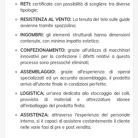
t
RETI:
certificate con possibilità di scegliere tra diverse
e
tipologie;
Z
RESISTENZA AL VENTO:
La tenuta del telo sulle guide
a
avvienne tramite spazzolino;
n
INGOMBRI:
gli elementi strutturali hanno dimensioni
z
contenute, con minimo impatto estetico;
a
r
CONFEZIONAMENTO:
grazie all'utilizzo di macchinari
i
innovativi per la confezione i difetti relativi a questo
e
processo sono pressoché eliminati;
r
e
ASSEMBLAGGIO:
grazie all'esperienza di operai
F
specializzati ed un accurato assemblaggio, il prodotto
i
arriva all'utente finale in condizioni perfette;
s
s
LOGISTICA:
un'area dedicata allo stoccaggio dei colli,
e
provvista di materiali e attrezzature idonee
e
all'imballaggio del prodotto finito;
S
c
ASSISTENZA:
attraverso l'esperienza del personale
o
interno, si è capaci di assistere costantemente il cliente
r
nelle varie fasi di pre e post vendita.
r
e