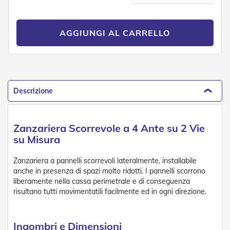
D
a
S
AGGIUNGI AL CARRELLO
o
l
e
Zanzariere
Descrizione
Z
a
n
z
Zanzariera Scorrevole a 4 Ante su 2 Vie
a
su Misura
r
i
e
Zanzariera a pannelli scorrevoli lateralmente, installabile
r
anche in presenza di spazi molto ridotti. I pannelli scorrono
e
liberamente nella cassa perimetrale e di conseguenza
A
risultano tutti movimentatili facilmente ed in ogni direzione.
v
v
o
l
Ingombri e Dimensioni