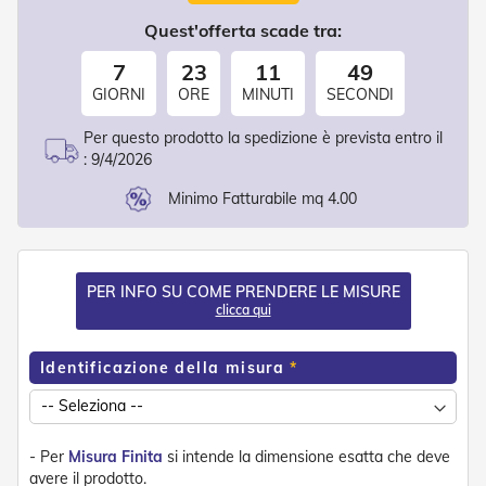
d
e
Quest'offerta scade tra:
a
C
7
23
11
48
a
GIORNI
ORE
MINUTI
SECONDI
d
u
Per questo prodotto la spedizione è prevista entro il
t
:
9/4/2026
a
Minimo Fatturabile mq 4.00
T
e
n
d
e
PER INFO SU COME PRENDERE LE MISURE
a
clicca qui
B
r
a
Identificazione della misura
c
c
i
E
- Per
Misura Finita
si intende la dimensione esatta che deve
s
avere il prodotto.
t