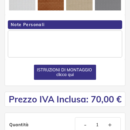
n
f
e
z
i
Note Personali
o
n
a
t
i
A
c
ISTRUZIONI DI MONTAGGIO
c
clicca qui
e
s
s
o
Prezzo IVA Inclusa: 70,00 €
r
i
T
e
n
d
-
+
Quantità
e