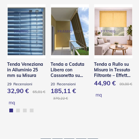
Tapparelle
T
a
p
p
a
r
e
l
l
Tenda Veneziana
Tenda a Caduta
Tenda a Rullo su
e
in Alluminio 25
Libera con
Misura in Tessuto
i
mm su Misura
Cassonetto su
Filtrante – Effetto
n
Misura – TST
Shantung
44,90 €
89,80 €
29
Recensioni
20
Recensioni
P
32,90 €
185,11 €
V
65,81 €
mq
C
370,22 €
mq
T
a
p
p
a
r