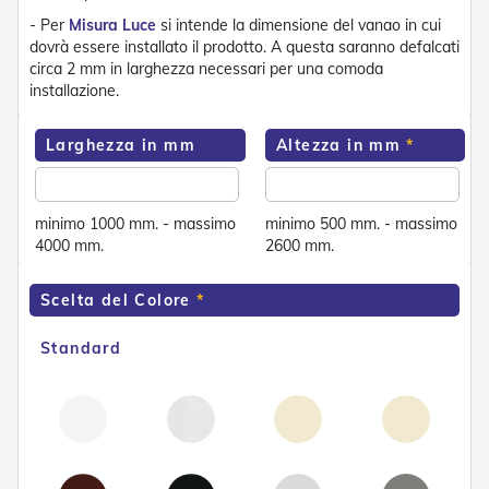
e
- Per
Misura Luce
si intende la dimensione del vanao in cui
n
dovrà essere installato il prodotto. A questa saranno defalcati
s
circa 2 mm in larghezza necessari per una comoda
i
installazione.
b
i
l
Larghezza in mm
Altezza in mm
i
T
e
minimo 1000 mm. - massimo
minimo 500 mm. - massimo
n
4000 mm.
2600 mm.
d
e
P
Scelta del Colore
e
r
Standard
G
i
a
r
d
i
n
i