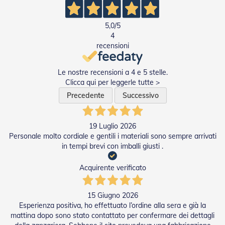
e
l
l
5,0
/5
e
4
i
recensioni
n
A
l
Le nostre recensioni a 4 e 5 stelle.
l
Clicca qui per leggerle tutte >
u
m
Precedente
Successivo
i
n
i
19 Luglio 2026
o
Personale molto cordiale e gentili i materiali sono sempre arrivati
in tempi brevi con imballi giusti .
T
a
Acquirente verificato
p
p
a
15 Giugno 2026
r
e
Esperienza positiva, ho effettuato l’ordine alla sera e già la
l
mattina dopo sono stato contattato per confermare dei dettagli
l