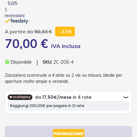
5,0
/5
o
1
r
i
recensioni
T
e
90,33 €
- 23%
n
d
70,00 €
e
T
e
c
❘
Disponibile
SKU:
ZC-ZOE-4
n
i
Zanzariera scorrevole a 4 ante su 2 vie su misura, ideale per
c
h
aperture molto ampie e verande.
e
Tende
da
sole
T
e
n