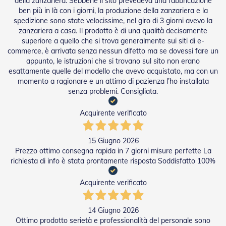
della zanzariera. Sebbene il sito prevedeva una fabbricazione
e
ben più in là con i giorni, la produzione della zanzariera e la
I
spedizione sono state velocissime, nel giro di 3 giorni avevo la
n
zanzariera a casa. Il prodotto è di una qualità decisamente
n
superiore a quello che si trova generalmente sui siti di e-
o
commerce, è arrivata senza nessun difetto ma se dovessi fare un
v
appunto, le istruzioni che si trovano sul sito non erano
a
t
esattamente quelle del modello che avevo acquistato, ma con un
i
momento a ragionare e un attimo di pazienza l’ho installata
v
senza problemi. Consigliata.
e
e
Acquirente verificato
d
i
D
15 Giugno 2026
e
Prezzo ottimo consegna rapida in 7 giorni misure perfette La
s
richiesta di info è stata prontamente risposta Soddisfatto 100%
i
g
n
Acquirente verificato
T
a
14 Giugno 2026
p
Ottimo prodotto serietà e professionalità del personale sono
p