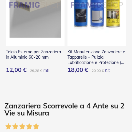
P
l
i
s
s
è
T
e
n
Telaio Esterno per Zanzariera
Kit Manutenzione Zanzariere e
d
in Alluminio 60×20 mm
Tapparelle – Pulizia,
e
Lubrificazione e Protezione (3
a
Spray)
12,00 €
18,00 €
mtl
Kit
29,28 €
20,00 €
R
u
l
l
o
A
Zanzariera Scorrevole a 4 Ante su 2
c
Vie su Misura
c
e
s
s