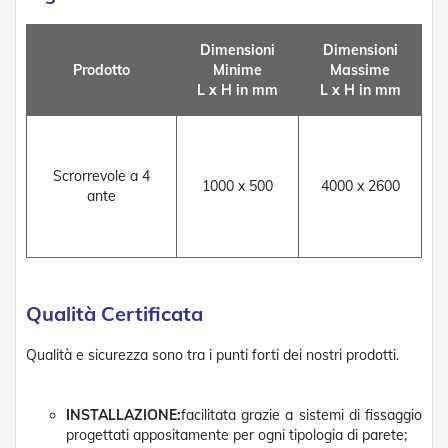
g
e
n
Dimensioni
Dimensioni
t
Prodotto
Minime
Massime
i
L x H in mm
L x H in mm
Z
a
n
z
Scrorrevole a 4
a
1000 x 500
4000 x 2600
ante
r
i
e
r
e
P
l
Qualità Certificata
i
s
Qualità e sicurezza sono tra i punti forti dei nostri prodotti.
s
e
t
INSTALLAZIONE:
facilitata grazie a sistemi di fissaggio
t
progettati appositamente per ogni tipologia di parete;
a