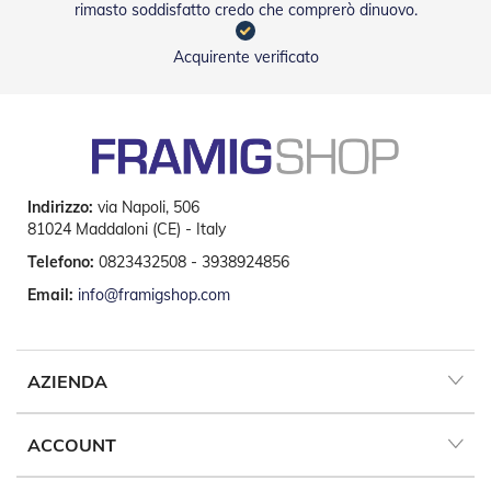
rimasto soddisfatto credo che comprerò dinuovo.
a
r
Acquirente verificato
e
l
l
e
i
n
A
c
Indirizzo:
via Napoli, 506
c
81024 Maddaloni (CE) - Italy
i
a
Telefono:
0823432508 - 3938924856
i
Email:
info@framigshop.com
o
A
c
c
AZIENDA
e
s
s
ACCOUNT
o
r