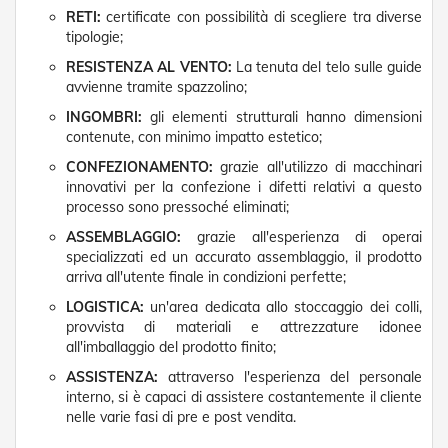
t
RETI:
certificate con possibilità di scegliere tra diverse
e
tipologie;
Z
RESISTENZA AL VENTO:
La tenuta del telo sulle guide
a
avvienne tramite spazzolino;
n
z
INGOMBRI:
gli elementi strutturali hanno dimensioni
a
contenute, con minimo impatto estetico;
r
CONFEZIONAMENTO:
grazie all'utilizzo di macchinari
i
innovativi per la confezione i difetti relativi a questo
e
r
processo sono pressoché eliminati;
e
ASSEMBLAGGIO:
grazie all'esperienza di operai
F
specializzati ed un accurato assemblaggio, il prodotto
i
arriva all'utente finale in condizioni perfette;
s
s
LOGISTICA:
un'area dedicata allo stoccaggio dei colli,
e
provvista di materiali e attrezzature idonee
e
all'imballaggio del prodotto finito;
S
c
ASSISTENZA:
attraverso l'esperienza del personale
o
interno, si è capaci di assistere costantemente il cliente
r
nelle varie fasi di pre e post vendita.
r
e