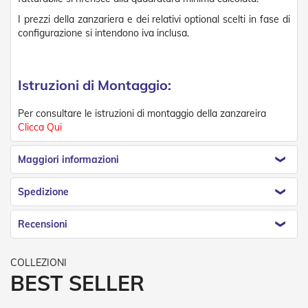
R
I prezzi della zanzariera e dei relativi optional scelti in fase di
e
configurazione si intendono iva inclusa.
t
i
e
A
Istruzioni di Montaggio:
c
c
e
Per consultare le istruzioni di montaggio della zanzareira
s
Clicca Qui
s
o
r
Maggiori informazioni
i
Z
Spedizione
a
n
z
Recensioni
a
r
i
e
BEST SELLER
r
e