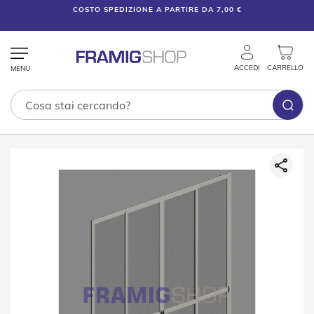
COSTO SPEDIZIONE A PARTIRE DA 7,00 €
ACCEDI
CARRELLO
Tende
Vai
Tecniche
alla
fine
T
della
e
galleria
n
di
d
e
immagini
V
e
n
e
z