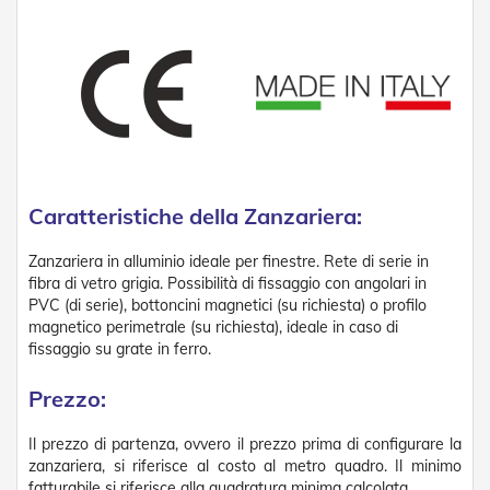
v
o
l
i
Z
a
n
z
a
r
Caratteristiche della Zanzariera:
i
e
Zanzariera in alluminio ideale per finestre. Rete di serie in
r
fibra di vetro grigia. Possibilità di fissaggio con angolari in
e
PVC (di serie), bottoncini magnetici (su richiesta) o profilo
a
magnetico perimetrale (su richiesta), ideale in caso di
B
a
fissaggio su grate in ferro.
t
t
Prezzo:
e
n
Il prezzo di partenza, ovvero il prezzo prima di configurare la
t
e
zanzariera, si riferisce al costo al metro quadro. Il minimo
fatturabile si riferisce alla quadratura minima calcolata.