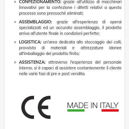
t
CONFEZIONAMENTO:
grazie all'utilizzo di macchinari
e
innovativi per la confezione i difetti relativi a questo
processo sono pressoché eliminati;
Z
ASSEMBLAGGIO:
grazie all'esperienza di operai
a
specializzati ed un accurato assemblaggio, il prodotto
n
z
arriva all'utente finale in condizioni perfette;
a
LOGISTICA:
un'area dedicata allo stoccaggio dei colli,
r
provvista di materiali e attrezzature idonee
i
all'imballaggio del prodotto finito;
e
r
ASSISTENZA:
attraverso l'esperienza del personale
e
interno, si è capaci di assistere costantemente il cliente
F
nelle varie fasi di pre e post vendita.
i
s
s
e
e
S
c
o
r
r
e