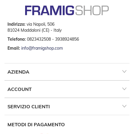
P
e
r
T
Indirizzo:
via Napoli, 506
e
81024 Maddaloni (CE) - Italy
n
d
Telefono:
0823432508 - 3938924856
e
D
Email:
info@framigshop.com
a
S
o
l
AZIENDA
e
M
ACCOUNT
o
t
o
SERVIZIO CLIENTI
r
i
P
e
METODI DI PAGAMENTO
r