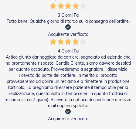
i
p
e
3 Giorni Fa
r
Tutto bene. Qualche giorno di ritardo sulla consegna dell'ordine.
T
a
p
Acquirente verificato
p
a
r
4 Giorni Fa
e
Artico giunto danneggiato da corriere, segnalato ad azienda che
l
ha prontamente risposto: Gentile Cliente, siamo davvero desolati
l
per quanto accaduto. Provvederemo a segnalare il disservizio
e
ricevuto da parte del corriere. In merito al prodotto
provvederemo ad aprire un reclamo e a rimettere in produzione
Motori
l'articolo. La preghiamo di essere paziente il tempo utile per la
e
realizzazione, questa volta in tempi celeri in quanto trattasi di
Automatismi
reclamo (circa 7 giorni). Riceverà la notifica di spedizione a mezzo
mail appena spedito.
M
o
t
Acquirente verificato
o
r
i