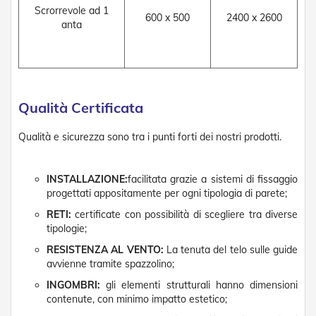
g
Scrorrevole ad 1
e
600 x 500
2400 x 2600
anta
n
t
i
Z
a
n
Qualità Certificata
z
a
Qualità e sicurezza sono tra i punti forti dei nostri prodotti.
r
i
e
INSTALLAZIONE:
facilitata grazie a sistemi di fissaggio
r
e
progettati appositamente per ogni tipologia di parete;
P
RETI:
certificate con possibilità di scegliere tra diverse
l
tipologie;
i
s
RESISTENZA AL VENTO:
La tenuta del telo sulle guide
s
avvienne tramite spazzolino;
e
t
INGOMBRI:
gli elementi strutturali hanno dimensioni
t
contenute, con minimo impatto estetico;
a