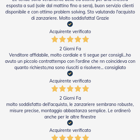
e
esposta a sud (sole dal mattino fino a sera), buon servizio clienti
I
disponibile e con ottimo problem solving. Sto valutando l'acquisto
n
di zanzariere. Molto soddisfatta! Grazie
n
o
Acquirente verificato
v
a
t
2 Giorni Fa
i
v
Venditore affidabile, molto cordiale e ti segue per consigli...ho
e
avuto un piccolo contrattempo con l'ordine che nn coincideva con
e
quanto richiesto,ma sono riusciti a risolvere... consigliato
d
i
Acquirente verificato
D
e
s
2 Giorni Fa
i
molto soddisfatto dell'acquisto, le zanzariere sembrano robuste,
g
misure precise, montaggio abbastanza semplice. Le ordinerò
n
anche per le altre finestre
T
a
Acquirente verificato
p
p