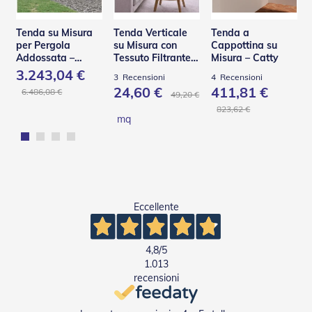
Tapparelle
Tenda su Misura
Tenda Verticale
Tenda a
T
per Pergola
su Misura con
Cappottina su
a
Addossata –
Tessuto Filtrante
Misura – Catty
p
PA110
Effetto Shantung
3.243,04 €
3
Recensioni
4
Recensioni
p
24,60 €
411,81 €
a
6.486,08 €
49,20 €
r
823,62 €
e
mq
l
l
e
i
n
P
V
Eccellente
C
T
4,8
/5
a
1.013
p
recensioni
p
a
r