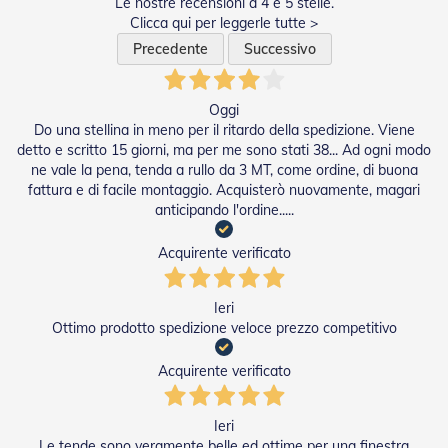
Le nostre recensioni a 4 e 5 stelle.
e
Clicca qui per leggerle tutte >
l
l
Precedente
Successivo
e
i
n
Oggi
A
Do una stellina in meno per il ritardo della spedizione. Viene
l
detto e scritto 15 giorni, ma per me sono stati 38... Ad ogni modo
l
ne vale la pena, tenda a rullo da 3 MT, come ordine, di buona
u
m
fattura e di facile montaggio. Acquisterò nuovamente, magari
i
anticipando l'ordine.....
n
i
Acquirente verificato
o
T
Ieri
a
Ottimo prodotto spedizione veloce prezzo competitivo
p
p
a
Acquirente verificato
r
e
l
Ieri
l
Le tende sono veramente belle ed ottime per una finestra