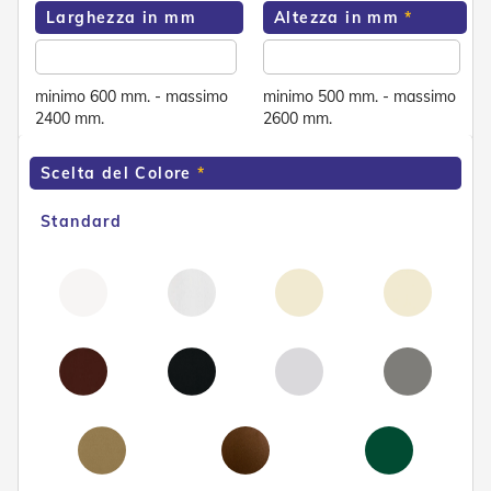
e
Larghezza in mm
Altezza in mm
n
s
i
b
minimo 600 mm. - massimo
minimo 500 mm. - massimo
i
2400 mm.
2600 mm.
l
i
Scelta del Colore
T
e
Standard
n
d
e
P
e
r
G
i
a
r
d
i
n
i