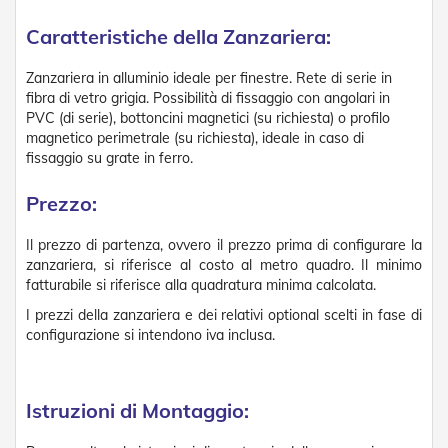
v
o
Caratteristiche della Zanzariera:
l
i
Zanzariera in alluminio ideale per finestre. Rete di serie in
fibra di vetro grigia. Possibilità di fissaggio con angolari in
Z
PVC (di serie), bottoncini magnetici (su richiesta) o profilo
a
n
magnetico perimetrale (su richiesta), ideale in caso di
z
fissaggio su grate in ferro.
a
r
Prezzo:
i
e
r
Il prezzo di partenza, ovvero il prezzo prima di configurare la
e
zanzariera, si riferisce al costo al metro quadro. Il minimo
a
fatturabile si riferisce alla quadratura minima calcolata.
B
I prezzi della zanzariera e dei relativi optional scelti in fase di
a
t
configurazione si intendono iva inclusa.
t
e
n
t
Istruzioni di Montaggio:
e