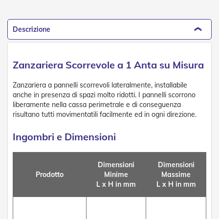
D
a
S
Descrizione
o
l
e
Zanzariera Scorrevole a 1 Anta su Misura
Zanzariere
Zanzariera a pannelli scorrevoli lateralmente, installabile
Z
anche in presenza di spazi molto ridotti. I pannelli scorrono
a
liberamente nella cassa perimetrale e di conseguenza
n
z
risultano tutti movimentatili facilmente ed in ogni direzione.
a
r
Ingombri e Dimensioni
i
e
r
Dimensioni
Dimensioni
e
Prodotto
Minime
Massime
A
v
L x H in mm
L x H in mm
v
o
l