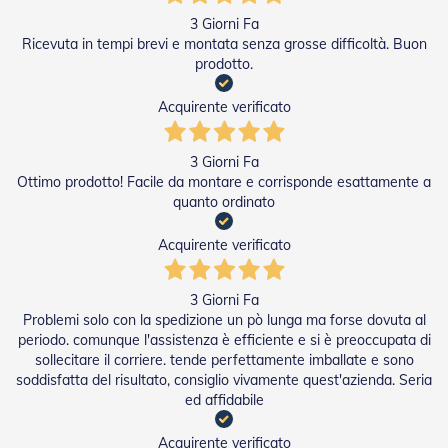
a
3 Giorni Fa
r
Ricevuta in tempi brevi e montata senza grosse difficoltà. Buon
e
prodotto.
l
l
e
Acquirente verificato
i
n
A
3 Giorni Fa
c
Ottimo prodotto! Facile da montare e corrisponde esattamente a
c
quanto ordinato
i
a
Acquirente verificato
i
o
3 Giorni Fa
A
Problemi solo con la spedizione un pò lunga ma forse dovuta al
c
periodo. comunque l'assistenza è efficiente e si è preoccupata di
c
sollecitare il corriere. tende perfettamente imballate e sono
e
s
soddisfatta del risultato, consiglio vivamente quest'azienda. Seria
s
ed affidabile
o
r
Acquirente verificato