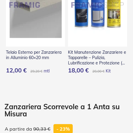
P
l
i
s
s
è
T
e
n
Telaio Esterno per Zanzariera
Kit Manutenzione Zanzariere e
d
in Alluminio 60×20 mm
Tapparelle – Pulizia,
e
Lubrificazione e Protezione (3
a
Spray)
12,00 €
18,00 €
mtl
Kit
29,28 €
20,00 €
R
u
l
l
o
A
Zanzariera Scorrevole a 1 Anta su
c
Misura
c
e
s
90,33 €
- 23%
s