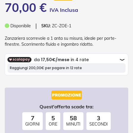
70,00 €
o
r
i
T
❘
e
Disponibile
SKU:
ZC-ZOE-1
n
d
Zanzariera scorrevole a 1 anta su misura, ideale per porte-
e
finestre. Scorrimento fluido e ingombro ridotto.
T
e
c
n
i
c
h
e
Tende
da
Quest'offerta scade tra:
sole
7
5
58
3
T
GIORNI
ORE
MINUTI
SECONDI
e
n