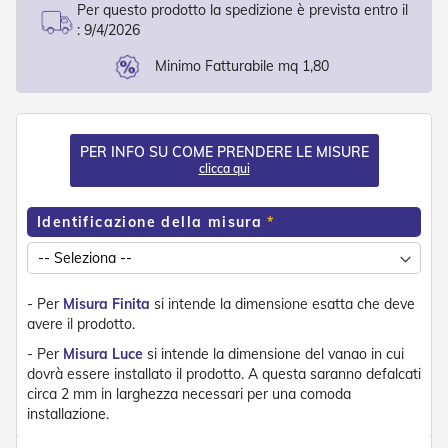
d
Per questo prodotto la spedizione è prevista entro il
e
:
9/4/2026
a
C
Minimo Fatturabile mq 1,80
a
d
u
t
a
PER INFO SU COME PRENDERE LE MISURE
clicca qui
T
e
Identificazione della misura
n
d
e
a
B
- Per
Misura Finita
si intende la dimensione esatta che deve
r
avere il prodotto.
a
c
- Per
Misura Luce
si intende la dimensione del vanao in cui
c
dovrà essere installato il prodotto. A questa saranno defalcati
i
circa 2 mm in larghezza necessari per una comoda
E
installazione.
s
t