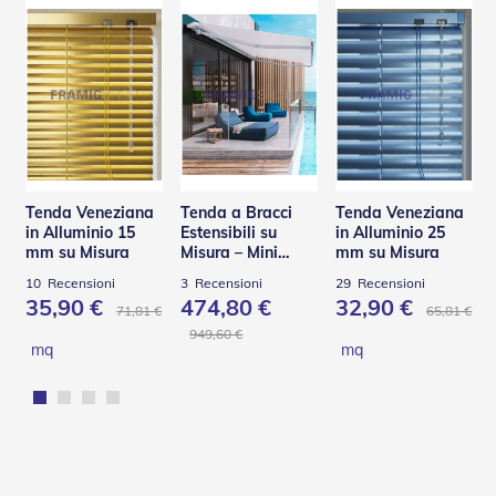
P
e
r
T
e
n
d
e
D
a
Tenda Veneziana
Tenda a Bracci
Tenda Veneziana
S
in Alluminio 15
Estensibili su
in Alluminio 25
o
mm su Misura
Misura – Mini
mm su Misura
l
Helix BQ
e
10
Recensioni
3
Recensioni
29
Recensioni
35,90 €
474,80 €
32,90 €
71,81 €
65,81 €
M
949,60 €
o
mq
mq
t
o
r
i
P
e
r