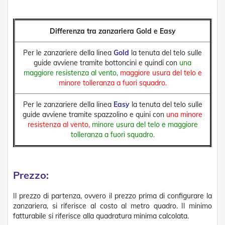
a
r
e
Differenza tra zanzariera Gold e Easy
l
l
Per le zanzariere della linea
Gold
la tenuta del telo sulle
e
i
guide avviene tramite bottoncini e quindi con
una
n
maggiore resistenza al vento,
maggiore usura del telo e
A
minore tolleranza a fuori squadro.
c
c
Per le zanzariere della linea
Easy
la tenuta del telo sulle
i
guide avviene tramite spazzolino e quini con
una minore
a
resistenza al vento,
minore usura del telo e maggiore
i
tolleranza a fuori squadro.
o
A
c
c
Prezzo:
e
s
Il prezzo di partenza, ovvero il prezzo prima di configurare la
s
zanzariera, si riferisce al costo al metro quadro. Il minimo
o
fatturabile si riferisce alla quadratura minima calcolata.
r