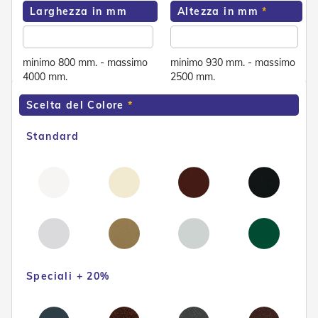
e
Larghezza in mm
Altezza in mm
n
s
i
b
minimo 800 mm. - massimo
minimo 930 mm. - massimo
i
4000 mm.
2500 mm.
l
i
Scelta del Colore
T
Standard
e
n
d
e
P
e
r
G
i
a
r
Speciali + 20%
d
i
n
i