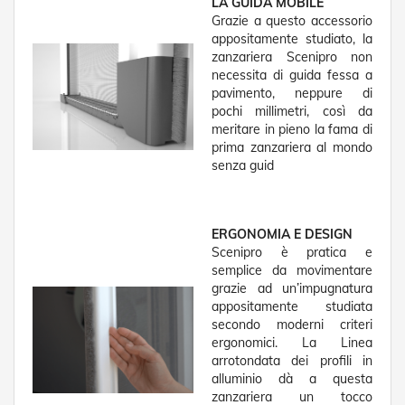
LA GUIDA MOBILE
v
Grazie a questo accessorio
o
appositamente studiato, la
l
i
zanzariera Scenipro non
necessita di guida fessa a
Z
pavimento, neppure di
a
pochi millimetri, così da
n
meritare in pieno la fama di
z
prima zanzariera al mondo
a
senza guid
r
i
e
r
ERGONOMIA E DESIGN
e
Scenipro è pratica e
a
B
semplice da movimentare
a
grazie ad un’impugnatura
t
appositamente studiata
t
secondo moderni criteri
e
ergonomici. La Linea
n
arrotondata dei profili in
t
alluminio dà a questa
e
zanzariera un tocco