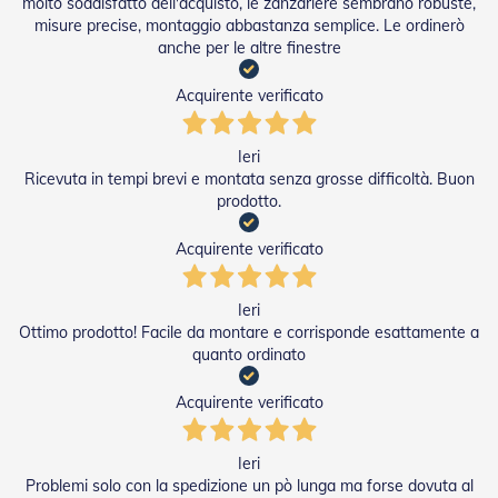
molto soddisfatto dell'acquisto, le zanzariere sembrano robuste,
e
a
misure precise, montaggio abbastanza semplice. Le ordinerò
R
anche per le altre finestre
u
l
Acquirente verificato
l
o
Ieri
A
Ricevuta in tempi brevi e montata senza grosse difficoltà. Buon
u
prodotto.
t
o
m
Acquirente verificato
a
t
i
Ieri
s
Ottimo prodotto! Facile da montare e corrisponde esattamente a
m
quanto ordinato
i
Acquirente verificato
Porte
a
soffietto
Ieri
Problemi solo con la spedizione un pò lunga ma forse dovuta al