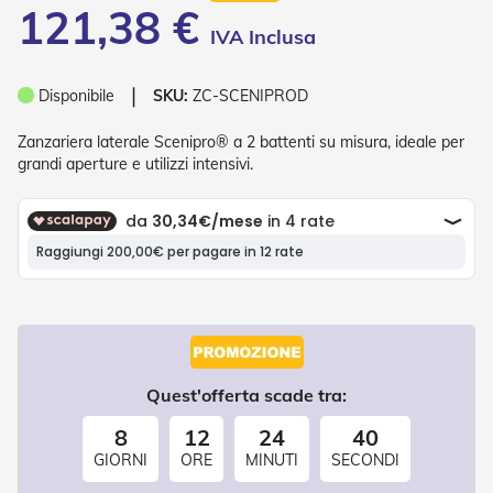
121,38 €
o
r
i
T
❘
e
Disponibile
SKU:
ZC-SCENIPROD
n
d
Zanzariera laterale Scenipro® a 2 battenti su misura, ideale per
e
grandi aperture e utilizzi intensivi.
T
e
c
n
i
c
h
e
Tende
da
Quest'offerta scade tra:
sole
8
12
24
40
T
GIORNI
ORE
MINUTI
SECONDI
e
n