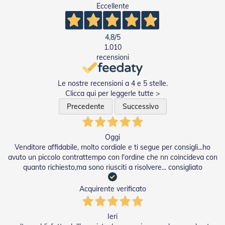
A
Eccellente
v
v
o
l
4,8
/5
g
1.010
i
recensioni
b
i
l
Le nostre recensioni a 4 e 5 stelle.
i
Clicca qui per leggerle tutte >
Precedente
Successivo
M
o
t
o
Oggi
r
Venditore affidabile, molto cordiale e ti segue per consigli...ho
i
avuto un piccolo contrattempo con l'ordine che nn coincideva con
P
quanto richiesto,ma sono riusciti a risolvere... consigliato
e
r
Acquirente verificato
T
e
n
Ieri
d