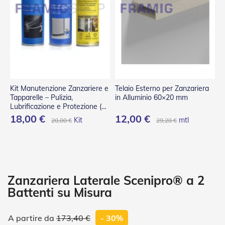
P
l
i
s
s
è
T
e
n
Kit Manutenzione Zanzariere e
Telaio Esterno per Zanzariera
d
Tapparelle – Pulizia,
in Alluminio 60×20 mm
e
Lubrificazione e Protezione (3
a
Spray)
18,00 €
12,00 €
Kit
mtl
20,00 €
29,28 €
R
u
l
l
o
A
Zanzariera Laterale Scenipro® a 2
c
Battenti su Misura
c
e
s
173,40 €
- 30%
s