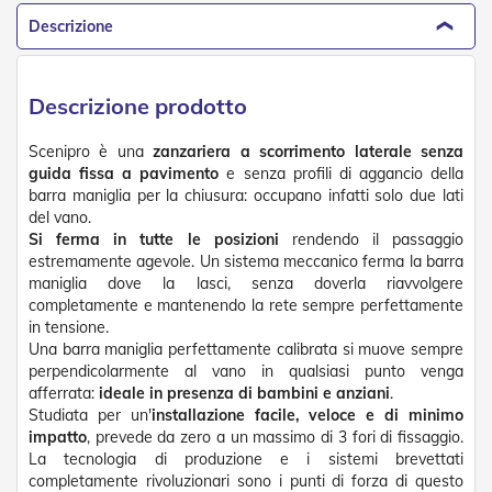
D
Descrizione
a
S
o
l
Descrizione prodotto
e
Scenipro è una
zanzariera a scorrimento laterale senza
Zanzariere
guida fissa a pavimento
e senza profili di aggancio della
barra maniglia per la chiusura: occupano infatti solo due lati
Z
a
del vano.
n
Si ferma in tutte le posizioni
rendendo il passaggio
z
estremamente agevole. Un sistema meccanico ferma la barra
a
maniglia dove la lasci, senza doverla riavvolgere
r
completamente e mantenendo la rete sempre perfettamente
i
in tensione.
e
Una barra maniglia perfettamente calibrata si muove sempre
r
perpendicolarmente al vano in qualsiasi punto venga
e
afferrata:
ideale in presenza di bambini e anziani
.
A
v
Studiata per un'
installazione facile, veloce e di minimo
v
impatto
, prevede da zero a un massimo di 3 fori di fissaggio.
o
La tecnologia di produzione e i sistemi brevettati
l
completamente rivoluzionari sono i punti di forza di questo