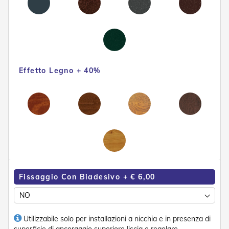
e
P
e
r
g
o
l
Effetto Legno + 40%
a
t
i
C
a
p
p
o
t
t
i
Fissaggio Con Biadesivo + € 6,00
n
e
T
Utilizzabile solo per installazioni a nicchia e in presenza di
e