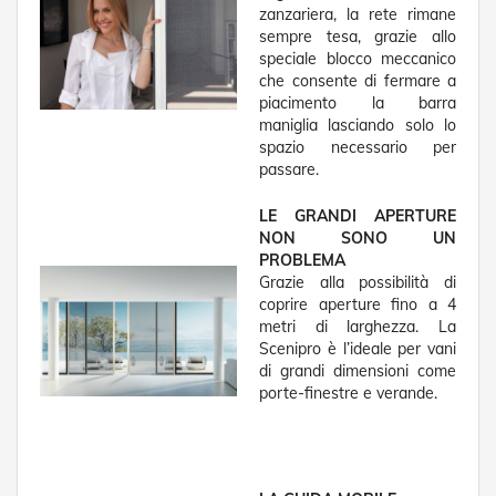
t
zanzariera, la rete rimane
e
sempre tesa, grazie allo
speciale blocco meccanico
Z
che consente di fermare a
a
piacimento la barra
n
maniglia lasciando solo lo
z
a
spazio necessario per
r
passare.
i
e
LE GRANDI APERTURE
r
NON SONO UN
e
PROBLEMA
F
Grazie alla possibilità di
i
coprire aperture fino a 4
s
s
metri di larghezza. La
e
Scenipro è l’ideale per vani
e
di grandi dimensioni come
S
porte-finestre e verande.
c
o
r
r
e