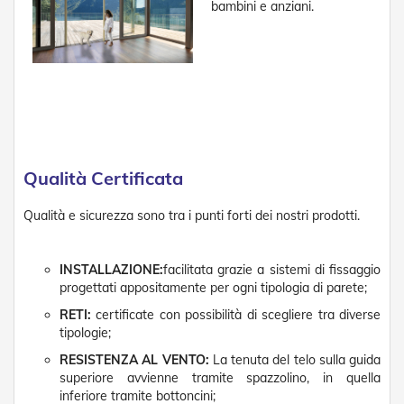
bambini e anziani.
Tapparelle
T
a
p
p
a
r
e
l
Qualità Certificata
l
e
i
Qualità e sicurezza sono tra i punti forti dei nostri prodotti.
n
P
V
INSTALLAZIONE:
facilitata grazie a sistemi di fissaggio
C
progettati appositamente per ogni tipologia di parete;
T
RETI:
certificate con possibilità di scegliere tra diverse
a
tipologie;
p
RESISTENZA AL VENTO:
La tenuta del telo sulla guida
p
superiore avvienne tramite spazzolino, in quella
a
r
inferiore tramite bottoncini;