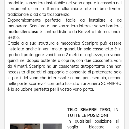
g
prodotto, zanzariera installabile nel vano oppure incassata nel
e
serramento, con struttura in alluminio e rete in fibra di vetro
n
tradizionale o ad alta trasparenza.
t
Ergonomicamente perfetta, facile da installare e da
i
manovrare, Scenipro è una zanzariera laterale senza barriere,
molto silenziosa
è contraddistinta da Brevetto Internazionale
Z
a
Bettio.
n
Grazie alla sua struttura e meccanica Scenipro può essere
z
installata anche in vani molto grandi. Un solo cassonetto è in
a
grado di proteggere vani fino a 2 metri di larghezza, arrivando
r
quindi nel doppio battente a coprire, con due cassonetti, vani
i
da 4 metri. Scenipro ha un cassonetto autoportante che non
e
necessita di pareti di appoggio e consente di proteggere solo
r
le parti del vano che interessate come, per esempio, accade
e
nelle porte scorrevoli con anta fissa.La zanzariera SCENIPRO
P
l
è la soluzione perfetta per il vostro vano porta.
i
s
s
e
TELO SEMPRE TESO, IN
t
TUTTE LE POSIZIONI
t
In qualsiasi posizione si
a
voglia bloccare la