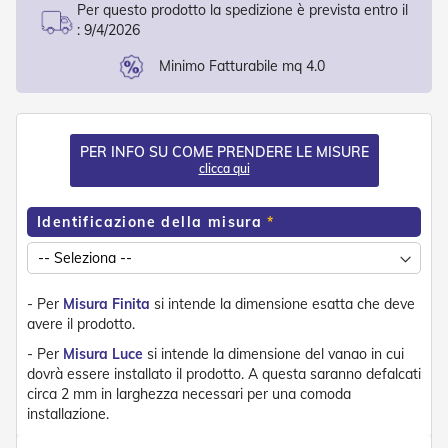
d
Per questo prodotto la spedizione è prevista entro il
e
:
9/4/2026
a
C
Minimo Fatturabile mq 4.0
a
d
u
t
a
PER INFO SU COME PRENDERE LE MISURE
clicca qui
T
e
Identificazione della misura
n
d
e
a
B
- Per
Misura Finita
si intende la dimensione esatta che deve
r
avere il prodotto.
a
c
- Per
Misura Luce
si intende la dimensione del vanao in cui
c
dovrà essere installato il prodotto. A questa saranno defalcati
i
circa 2 mm in larghezza necessari per una comoda
E
installazione.
s
t