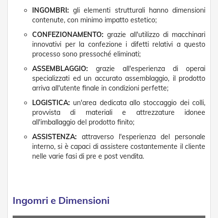
e
INGOMBRI:
gli elementi strutturali hanno dimensioni
l
contenute, con minimo impatto estetico;
l
e
CONFEZIONAMENTO:
grazie all'utilizzo di macchinari
i
innovativi per la confezione i difetti relativi a questo
n
processo sono pressoché eliminati;
A
l
ASSEMBLAGGIO:
grazie all'esperienza di operai
l
specializzati ed un accurato assemblaggio, il prodotto
u
arriva all'utente finale in condizioni perfette;
m
i
LOGISTICA:
un'area dedicata allo stoccaggio dei colli,
n
provvista di materiali e attrezzature idonee
i
all'imballaggio del prodotto finito;
o
ASSISTENZA:
attraverso l'esperienza del personale
T
interno, si è capaci di assistere costantemente il cliente
a
nelle varie fasi di pre e post vendita.
p
p
a
r
e
Ingomri e Dimensioni
l
l