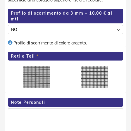
superficie di ancoraggio superiore liscia e regolare.
n
d
e
Profilo di scorrimento da 3 mm + 10,00 € al
a
mtl
d
i
s
o
l
Profilo di scorrimento di colore argento.
a
Reti e Teli
T
e
s
s
u
t
i
e
t
Note Personali
e
l
i
c
o