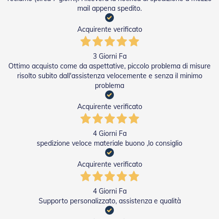
s
mail appena spedito.
s
o
r
Acquirente verificato
i
P
o
3 Giorni Fa
r
Ottimo acquisto come da aspettative, piccolo problema di misure
t
risolto subito dall'assistenza velocemente e senza il minimo
e
problema
a
S
Acquirente verificato
o
f
f
4 Giorni Fa
i
e
spedizione veloce materiale buono ,lo consiglio
t
t
Acquirente verificato
o
Ferramenta
4 Giorni Fa
Supporto personalizzato, assistenza e qualità