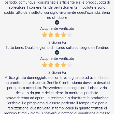
P
periodo. comunque l'assistenza è efficiente e si è preoccupata di
o
sollecitare il corriere. tende perfettamente imballate e sono
r
soddisfatta del risultato, consiglio vivamente quest'azienda. Seria
t
ed affidabile
e
a
S
Acquirente verificato
o
f
f
2 Giorni Fa
i
Tutto bene. Qualche giorno di ritardo sulla consegna dell'ordine.
e
t
Acquirente verificato
t
o
i
3 Giorni Fa
n
Artico giunto danneggiato da corriere, segnalato ad azienda che
P
V
ha prontamente risposto: Gentile Cliente, siamo davvero desolati
C
per quanto accaduto. Provvederemo a segnalare il disservizio
ricevuto da parte del corriere. In merito al prodotto
A
provvederemo ad aprire un reclamo e a rimettere in produzione
c
l'articolo. La preghiamo di essere paziente il tempo utile per la
c
realizzazione, questa volta in tempi celeri in quanto trattasi di
e
reclamo (circa 7 giorni). Riceverà la notifica di spedizione a mezzo