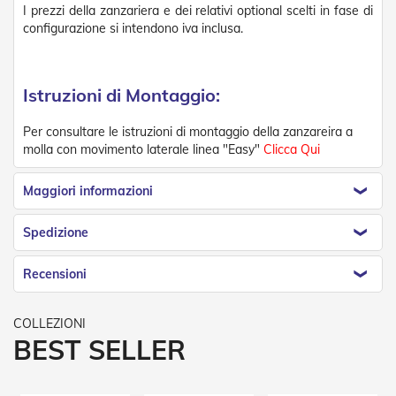
i
I prezzi della zanzariera e dei relativi optional scelti in fase di
p
configurazione si intendono iva inclusa.
e
r
T
a
Istruzioni di Montaggio:
p
p
a
Per consultare le istruzioni di montaggio della zanzareira a
r
molla con movimento laterale linea "Easy"
Clicca Qui
e
l
Maggiori informazioni
l
e
Spedizione
Motori
e
Recensioni
Automatismi
M
o
BEST SELLER
t
o
r
i