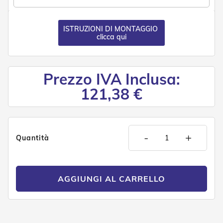
n
f
e
ISTRUZIONI DI MONTAGGIO
z
clicca qui
i
o
n
a
Prezzo IVA Inclusa:
t
i
121,38 €
A
c
c
e
-
+
Quantità
s
s
o
r
i
AGGIUNGI AL CARRELLO
T
e
n
d
e