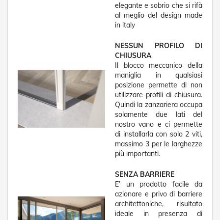
elegante e sobrio che si rifà
R
al meglio del design made
e
t
in italy
i
e
NESSUN PROFILO DI
A
CHIUSURA
c
Il blocco meccanico della
c
maniglia in qualsiasi
e
posizione permette di non
s
utilizzare profili di chiusura.
s
o
Quindi la zanzariera occupa
r
solamente due lati del
i
nostro vano e ci permette
Z
di installarla con solo 2 viti,
a
massimo 3 per le larghezze
n
più importanti.
z
a
SENZA BARRIERE
r
i
E’ un prodotto facile da
e
azionare e privo di barriere
r
architettoniche, risultato
e
ideale in presenza di