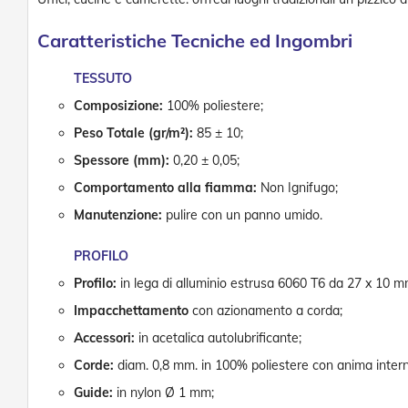
Caratteristiche Tecniche ed Ingombri
TESSUTO
Composizione:
100% poliestere;
Peso Totale (gr/m²):
85 ± 10;
Spessore (mm):
0,20 ± 0,05;
Comportamento alla fiamma:
Non Ignifugo;
Manutenzione:
pulire con un panno umido.
PROFILO
Profilo:
in lega di alluminio estrusa 6060 T6 da 27 x 10 m
Impacchettamento
con azionamento a corda;
Accessori:
in acetalica autolubrificante;
Corde:
diam. 0,8 mm. in 100% poliestere con anima intern
Guide:
in nylon Ø 1 mm;