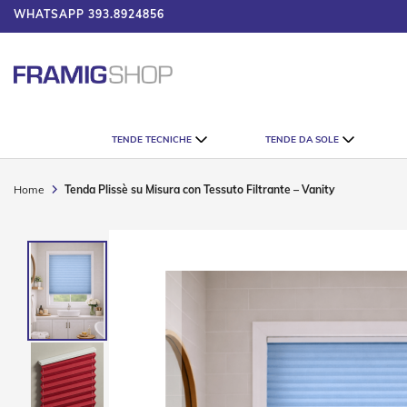
WHATSAPP
393.8924856
 IL CATALOGO
Tende
TENDE TECNICHE
TENDE DA SOLE
Tecniche
Tende
Veneziane
Home
Tenda Plissè su Misura con Tessuto Filtrante – Vanity
Tende
Verticali
Vai
Tende
alla
Plissè
fine
della
Tende
galleria
a
di
Rullo
immagini
Accessori
Tende
Tecniche