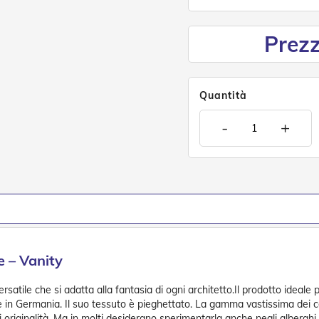
Prezz
Quantità
-
+
e – Vanity
ile che si adatta alla fantasia di ogni architetto.Il prodotto ideale p
e in Germania. Il suo tessuto è pieghettato. La gamma vastissima dei c
di originalità. Ma in molti desiderano sperimentarla anche negli alberghi.