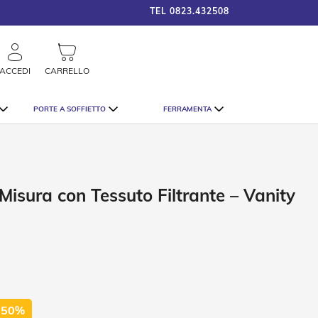
TEL
0823.432508
framigshop_it
COSTO SPEDIZIONE A PARTI
rca
ACCEDI
CARRELLO
PORTE A SOFFIETTO
FERRAMENTA
Misura con Tessuto Filtrante – Vanity
 50%