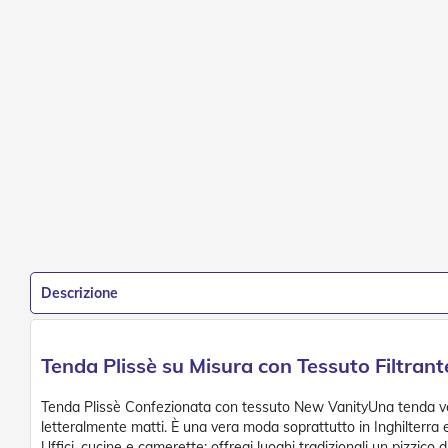
Porte
a
soffietto
Porte
a
Soffietto
in
PVC
Accessori
Porte
a
Soffietto
Ferramenta
Descrizione
Tenda Plissè su Misura con Tessuto Filtrant
Tenda Plissè Confezionata con tessuto New VanityUna tenda versat
letteralmente matti. È una vera moda soprattutto in Inghilterra 
Uffici, cucine e camerette: offreai luoghi tradizionali un pizzico 