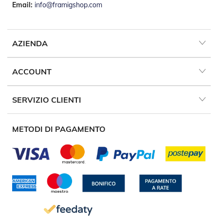
Email:
info@framigshop.com
P
e
r
T
e
AZIENDA
n
d
e
ACCOUNT
D
a
S
SERVIZIO CLIENTI
o
l
e
METODI DI PAGAMENTO
M
o
t
o
r
i
P
e
r