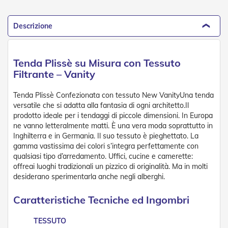
n
d
e
Descrizione
a
d
i
s
Tenda Plissè su Misura con Tessuto
o
Filtrante – Vanity
l
a
Tenda Plissè Confezionata con tessuto New VanityUna tenda
T
versatile che si adatta alla fantasia di ogni architetto.Il
e
prodotto ideale per i tendaggi di piccole dimensioni. In Europa
s
ne vanno letteralmente matti. È una vera moda soprattutto in
s
Inghilterra e in Germania. Il suo tessuto è pieghettato. La
u
gamma vastissima dei colori s’integra perfettamente con
t
qualsiasi tipo d’arredamento. Uffici, cucine e camerette:
i
offreai luoghi tradizionali un pizzico di originalità. Ma in molti
e
t
desiderano sperimentarla anche negli alberghi.
e
l
Caratteristiche Tecniche ed Ingombri
i
c
TESSUTO
o