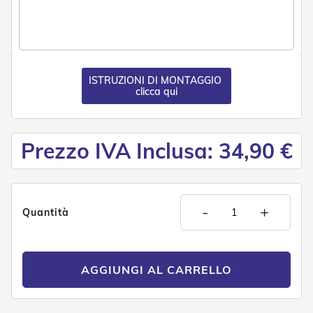
e
P
e
r
g
o
ISTRUZIONI DI MONTAGGIO
l
clicca qui
a
t
i
Prezzo IVA Inclusa: 34,90 €
C
a
p
p
o
-
+
Quantità
t
t
i
n
e
AGGIUNGI AL CARRELLO
T
e