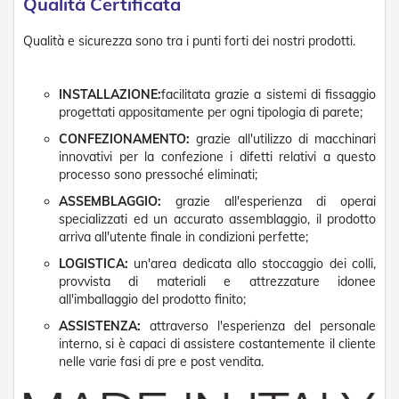
Qualità Certificata
t
e
Qualità e sicurezza sono tra i punti forti dei nostri prodotti.
Z
a
n
INSTALLAZIONE:
facilitata grazie a sistemi di fissaggio
z
progettati appositamente per ogni tipologia di parete;
a
r
CONFEZIONAMENTO:
grazie all'utilizzo di macchinari
i
innovativi per la confezione i difetti relativi a questo
e
processo sono pressoché eliminati;
r
e
ASSEMBLAGGIO:
grazie all'esperienza di operai
F
specializzati ed un accurato assemblaggio, il prodotto
i
arriva all'utente finale in condizioni perfette;
s
s
LOGISTICA:
un'area dedicata allo stoccaggio dei colli,
e
provvista di materiali e attrezzature idonee
e
all'imballaggio del prodotto finito;
S
ASSISTENZA:
attraverso l'esperienza del personale
c
o
interno, si è capaci di assistere costantemente il cliente
r
nelle varie fasi di pre e post vendita.
r
e