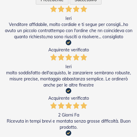
e
l
l
Ieri
e
Venditore affidabile, molto cordiale e ti segue per consigli...ho
i
n
avuto un piccolo contrattempo con l'ordine che nn coincideva con
A
quanto richiesto,ma sono riusciti a risolvere... consigliato
l
l
Acquirente verificato
u
m
i
Ieri
n
molto soddisfatto dell'acquisto, le zanzariere sembrano robuste,
i
misure precise, montaggio abbastanza semplice. Le ordinerò
o
anche per le altre finestre
T
a
Acquirente verificato
p
p
a
2 Giorni Fa
r
Ricevuta in tempi brevi e montata senza grosse difficoltà. Buon
e
prodotto.
l
l