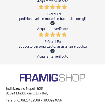
i
Acquirente verificato
p
e
r
5 Giorni Fa
T
spedizione veloce materiale buono ,lo consiglio
a
p
Acquirente verificato
p
a
r
5 Giorni Fa
e
Supporto personalizzato, assistenza e qualità
l
l
e
Acquirente verificato
Motori
e
Automatismi
M
o
Indirizzo:
via Napoli, 506
t
81024 Maddaloni (CE) - Italy
o
r
Telefono:
0823432508 - 3938924856
i