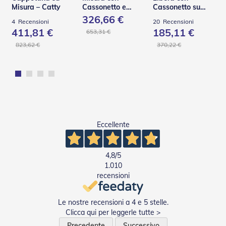
Misura – Catty
Cassonetto e
Cassonetto su
Tapparelle
Guide in Acciaio –
Misura – TST
326,66 €
4
Recensioni
20
Recensioni
C130 Q
T
411,81 €
185,11 €
653,31 €
a
823,62 €
370,22 €
p
p
a
r
e
l
l
e
i
Eccellente
n
P
V
4,8
/5
C
1.010
recensioni
T
a
p
Le nostre recensioni a 4 e 5 stelle.
p
a
Clicca qui per leggerle tutte >
r
Precedente
Successivo