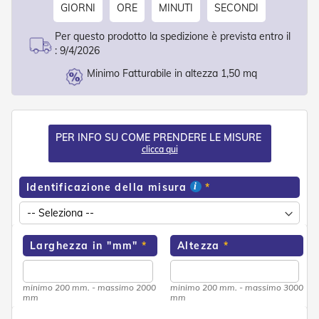
GIORNI
ORE
MINUTI
SECONDI
o
r
i
Per questo prodotto la spedizione è prevista entro il
T
:
9/4/2026
e
Minimo Fatturabile in altezza 1,50 mq
n
d
e
T
e
c
PER INFO SU COME PRENDERE LE MISURE
n
clicca qui
i
c
Identificazione della misura
h
e
Tende
da
Larghezza in "mm"
Altezza
sole
T
minimo 200 mm. - massimo 2000
minimo 200 mm. - massimo 3000
e
mm
mm
n