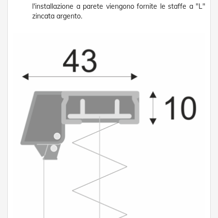
D
l'installazione a parete viengono fornite le staffe a "L"
a
zincata argento.
S
o
l
e
Zanzariere
Z
a
n
z
a
r
i
e
r
e
A
v
v
o
l