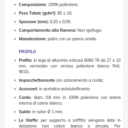
n
Composizione:
100% poliestere;
f
e
Peso Totale (gr/m²):
85 ± 10;
z
Spessore (mm):
0,20 ± 0,05;
i
o
Comportamento alla fiamma:
Non Ignifugo;
n
a
Manutenzione:
pulire con un panno umido.
t
i
PROFILO
A
Profilo:
in lega di alluminio estrusa 6060 T6 da 27 x 10
c
mm, verniciato con vernice poliestere bianco RAL
c
9010.;
e
s
Impacchettamento
con azionamento a corda;
s
Accessori:
in acetalica autolubrificante;
o
r
Corde:
diam. 0,8 mm. in 100% poliestere con anima
i
interna di colore bianco;
T
e
Guide:
in nylon Ø 1 mm;
n
Le Staffe:
per supporto a soffitto viengono date in
d
e
dotazione non colore bianco o zincata. Per