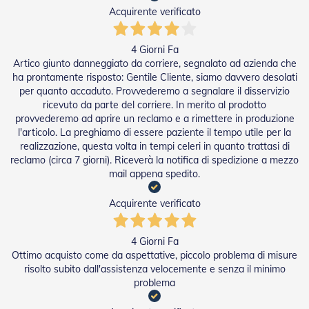
a
Acquirente verificato
r
e
l
4 Giorni Fa
l
Artico giunto danneggiato da corriere, segnalato ad azienda che
e
ha prontamente risposto: Gentile Cliente, siamo davvero desolati
i
per quanto accaduto. Provvederemo a segnalare il disservizio
n
ricevuto da parte del corriere. In merito al prodotto
A
provvederemo ad aprire un reclamo e a rimettere in produzione
c
l'articolo. La preghiamo di essere paziente il tempo utile per la
c
realizzazione, questa volta in tempi celeri in quanto trattasi di
i
reclamo (circa 7 giorni). Riceverà la notifica di spedizione a mezzo
a
i
mail appena spedito.
o
Acquirente verificato
A
c
c
4 Giorni Fa
e
Ottimo acquisto come da aspettative, piccolo problema di misure
s
risolto subito dall'assistenza velocemente e senza il minimo
s
problema
o
r