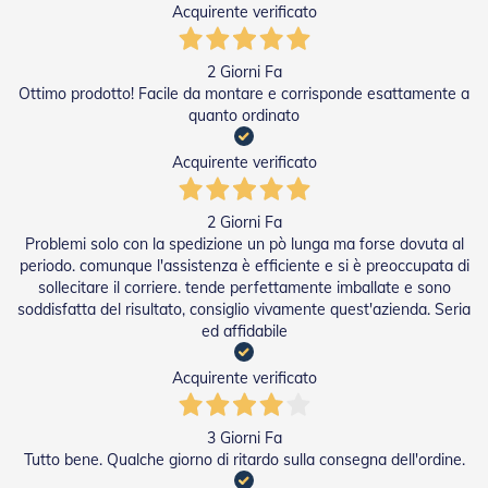
Acquirente verificato
e
I
n
2 Giorni Fa
n
o
Ottimo prodotto! Facile da montare e corrisponde esattamente a
v
quanto ordinato
a
t
Acquirente verificato
i
v
e
2 Giorni Fa
e
Problemi solo con la spedizione un pò lunga ma forse dovuta al
d
periodo. comunque l'assistenza è efficiente e si è preoccupata di
i
sollecitare il corriere. tende perfettamente imballate e sono
D
e
soddisfatta del risultato, consiglio vivamente quest'azienda. Seria
s
ed affidabile
i
g
Acquirente verificato
n
T
3 Giorni Fa
a
Tutto bene. Qualche giorno di ritardo sulla consegna dell'ordine.
p
p