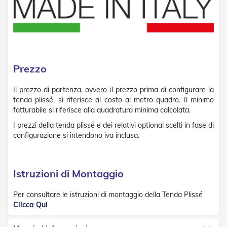
v
o
l
i
Z
a
Prezzo
n
z
a
Il prezzo di partenza, ovvero il prezzo prima di configurare la
r
tenda plissé, si riferisce al costo al metro quadro. Il minimo
i
fatturabile si riferisce alla quadratura minima calcolata.
e
r
I prezzi della tenda plissé e dei relativi optional scelti in fase di
e
configurazione si intendono iva inclusa.
a
B
a
t
Istruzioni di Montaggio
t
e
Per consultare le istruzioni di montaggio della Tenda Plissé
n
Clicca Qui
t
e