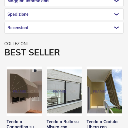
Maggiori informazioni
R
e
Spedizione
t
i
e
Recensioni
A
c
c
e
BEST SELLER
s
s
o
r
i
Z
a
n
z
a
r
i
e
r
Tenda a
Tenda a Rullo su
Tenda a Caduta
e
Cappottina su
Misura con
Libera con