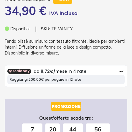
P
34,90 €
l
i
s
s
❘
è
Disponibile
SKU:
TP-VANITY
T
Tenda plissè su misura con tessuto filtrante, ideale per ambienti
e
interni. Diffusione uniforme della luce e design compatto.
n
Disponibile in diverse misure.
d
e
a
R
u
l
l
o
A
c
c
Quest'offerta scade tra:
e
s
7
20
44
55
s