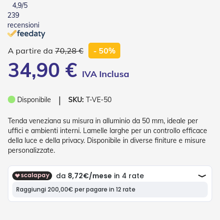
4,9
/5
o
239
r
i
recensioni
T
e
70,28 €
- 50%
n
d
34,90 €
e
T
e
c
❘
Disponibile
SKU:
T-VE-50
n
i
Tenda veneziana su misura in alluminio da 50 mm, ideale per
c
h
uffici e ambienti interni. Lamelle larghe per un controllo efficace
e
della luce e della privacy. Disponibile in diverse finiture e misure
personalizzate.
Tende
da
sole
T
e
n