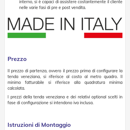
interno, si è capaci di assistere costantemente il cliente
R
nelle varie fasi di pre e post vendita.
e
t
i
e
A
c
c
e
s
s
Prezzo
o
r
Il prezzo di partenza, ovvero il prezzo prima di configurare la
i
tenda veneziana, si riferisce al costo al metro quadro. Il
Z
minimo fatturabile si riferisce alla quadratura minima
a
n
calcolata.
z
I prezzi della tenda veneziana e dei relativi optional scelti in
a
fase di configurazione si intendono iva inclusa.
r
i
e
r
Istruzioni di Montaggio
e