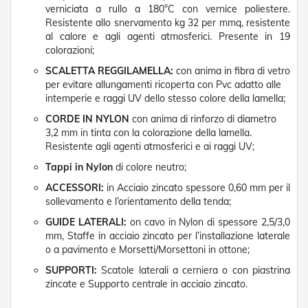
g
verniciata a rullo a 180°C con vernice poliestere.
e
Resistente allo snervamento kg 32 per mmq, resistente
n
al calore e agli agenti atmosferici. Presente in 19
t
colorazioni;
i
SCALETTA REGGILAMELLA:
con anima in fibra di vetro
Z
per evitare allungamenti ricoperta con Pvc adatto alle
a
intemperie e raggi UV dello stesso colore della lamella;
n
z
CORDE IN NYLON
con anima di rinforzo di diametro
a
3,2 mm in tinta con la colorazione della lamella.
r
Resistente agli agenti atmosferici e ai raggi UV;
i
e
Tappi in Nylon
di colore neutro;
r
ACCESSORI:
in Acciaio zincato spessore 0,60 mm per il
e
P
sollevamento e l’orientamento della tenda;
l
GUIDE LATERALI:
on cavo in Nylon di spessore 2,5/3,0
i
mm, Staffe in acciaio zincato per l’installazione laterale
s
o a pavimento e Morsetti/Morsettoni in ottone;
s
e
SUPPORTI:
Scatole laterali a cerniera o con piastrina
t
zincate e Supporto centrale in acciaio zincato.
t
a