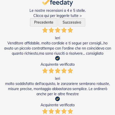
e
I
Le nostre recensioni a 4 e 5 stelle.
n
Clicca qui per leggerle tutte >
n
o
Precedente
Successivo
v
a
t
Ieri
i
Venditore affidabile, molto cordiale e ti segue per consigli...ho
v
avuto un piccolo contrattempo con l'ordine che nn coincideva con
e
quanto richiesto,ma sono riusciti a risolvere... consigliato
e
d
i
Acquirente verificato
D
e
s
Ieri
i
molto soddisfatto dell'acquisto, le zanzariere sembrano robuste,
g
misure precise, montaggio abbastanza semplice. Le ordinerò
n
anche per le altre finestre
T
Acquirente verificato
a
p
p