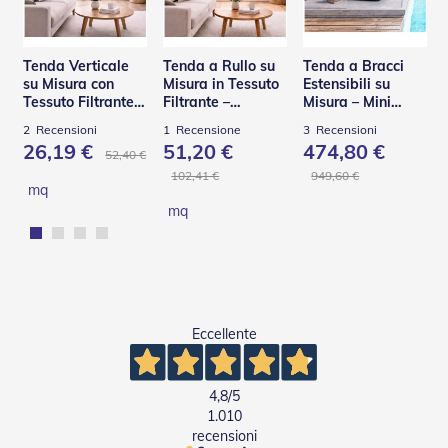
e
l
l
e
Tenda Verticale
Tenda a Rullo su
Tenda a Bracci
i
su Misura con
Misura in Tessuto
Estensibili su
n
Tessuto Filtrante –
Filtrante –
Misura – Mini
A
Panama
Panama
Helix BQ
2
Recensioni
1
Recensione
3
Recensioni
l
26,19 €
51,20 €
474,80 €
l
52,40 €
u
102,41 €
949,60 €
m
mq
i
mq
n
i
o
T
a
Eccellente
p
p
a
r
4,8
/5
e
1.010
l
recensioni
l