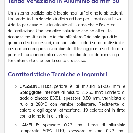
Tenda Veneziana in Alluminio da mm 50
D
a
Un sistema tradizionale è ideale negli uffici e nelle abitazioni.
S
Un prodotto funzionale studiato ad hoc per il pratico utilizzo.
o
l
Adatto per essere installato sia all'interno che all'esterno
e
dell'abitazione.Una semplice soluzione che ha ottenuto
riconoscimenti sia in Italia che all’estero.Originale quindi la
Zanzariere
gamma degli accessori, ma non solo. I colori sono tantissimi e
in sintonia con qualsiasi ambiente. Il fissaggio è a soffitto o a
Z
parete.Il funzionamento avviene mediante cordoncini sia per
a
l'orientamento che per la salita e discesa.
n
z
Caratteristiche Tecniche e Ingombri
a
r
i
CASSONETTO:
superiore è di misura 51×56 mm e
e
Spiaggiale Inferiore
di misura 21×50 mm; Lamiera di
r
acciaio zincato DX51, spessore 0,50 mm, verniciata a
e
rullo a 280°C con vernice poliestere. Resistente al
A
calore e agli agenti atmosferici. 19 colorazioni in tinta
v
con la lamella in alluminio.;
v
o
LAMELLE:
spessore 0,23 mm. Lega di alluminio
l
temperato 5052 H19, spessore minimo 0,22 mm,