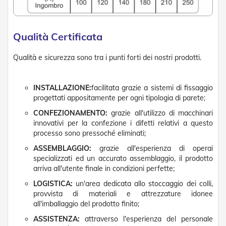
v
o
l
i
Qualità Certificata
Z
Qualità e sicurezza sono tra i punti forti dei nostri prodotti.
a
n
z
a
INSTALLAZIONE:
facilitata grazie a sistemi di fissaggio
r
progettati appositamente per ogni tipologia di parete;
i
CONFEZIONAMENTO:
grazie all'utilizzo di macchinari
e
innovativi per la confezione i difetti relativi a questo
r
e
processo sono pressoché eliminati;
a
ASSEMBLAGGIO:
grazie all'esperienza di operai
B
specializzati ed un accurato assemblaggio, il prodotto
a
arriva all'utente finale in condizioni perfette;
t
t
LOGISTICA:
un'area dedicata allo stoccaggio dei colli,
e
provvista di materiali e attrezzature idonee
n
all'imballaggio del prodotto finito;
t
e
ASSISTENZA:
attraverso l'esperienza del personale