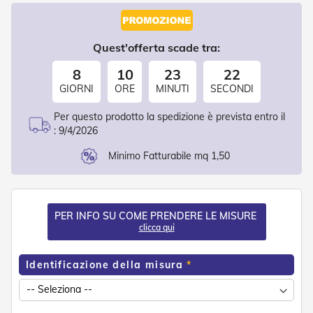
d
e
a
C
Quest'offerta scade tra:
a
d
8
10
23
22
u
GIORNI
ORE
MINUTI
SECONDI
t
a
Per questo prodotto la spedizione è prevista entro il
:
9/4/2026
T
e
Minimo Fatturabile mq 1,50
n
d
e
a
B
PER INFO SU COME PRENDERE LE MISURE
r
clicca qui
a
c
c
Identificazione della misura
i
E
s
t