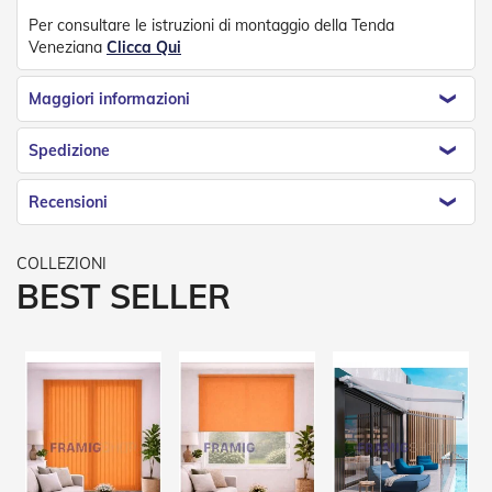
Tapparelle
Per consultare le istruzioni di montaggio della Tenda
Veneziana
Clicca Qui
T
a
Maggiori informazioni
p
p
a
Spedizione
r
e
Recensioni
l
l
e
i
n
BEST SELLER
P
V
C
T
a
p
p
a
r