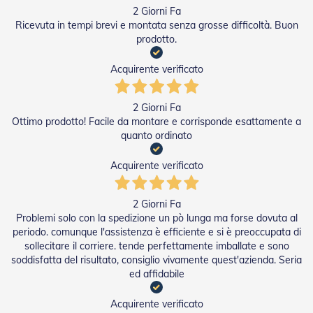
2 Giorni Fa
a
r
Ricevuta in tempi brevi e montata senza grosse difficoltà. Buon
e
prodotto.
l
l
Acquirente verificato
e
i
n
2 Giorni Fa
A
Ottimo prodotto! Facile da montare e corrisponde esattamente a
c
quanto ordinato
c
i
a
Acquirente verificato
i
o
2 Giorni Fa
A
Problemi solo con la spedizione un pò lunga ma forse dovuta al
c
periodo. comunque l'assistenza è efficiente e si è preoccupata di
c
sollecitare il corriere. tende perfettamente imballate e sono
e
soddisfatta del risultato, consiglio vivamente quest'azienda. Seria
s
ed affidabile
s
o
r
Acquirente verificato