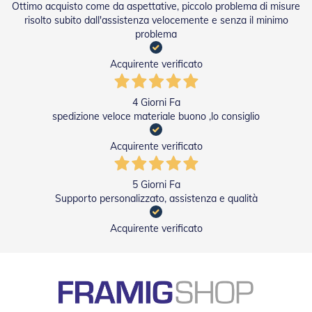
Ottimo acquisto come da aspettative, piccolo problema di misure
P
risolto subito dall'assistenza velocemente e senza il minimo
e
problema
r
T
e
Acquirente verificato
n
d
e
4 Giorni Fa
D
spedizione veloce materiale buono ,lo consiglio
a
S
Acquirente verificato
o
l
e
5 Giorni Fa
Supporto personalizzato, assistenza e qualità
M
o
t
Acquirente verificato
o
r
i
P
e
r