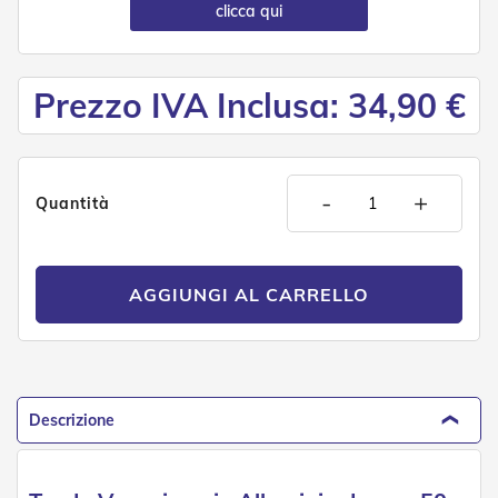
n
clicca qui
f
e
z
i
Prezzo IVA Inclusa: 34,90 €
o
n
a
t
i
-
+
Quantità
A
c
c
e
AGGIUNGI AL CARRELLO
s
s
o
r
i
T
Descrizione
e
n
d
e