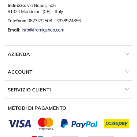
A
Indirizzo:
via Napoli, 506
v
v
81024 Maddaloni (CE) - Italy
o
Telefono:
0823432508 - 3938924856
l
g
Email:
info@framigshop.com
i
b
i
l
AZIENDA
i
M
ACCOUNT
o
t
o
r
SERVIZIO CLIENTI
i
P
e
METODI DI PAGAMENTO
r
T
e
n
d