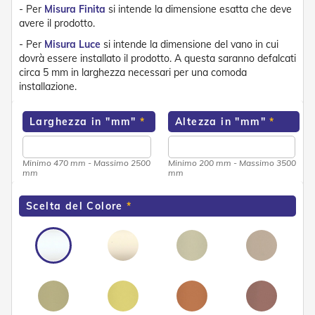
e
- Per
Misura Finita
si intende la dimensione esatta che deve
n
avere il prodotto.
s
- Per
Misura Luce
si intende la dimensione del vano in cui
i
dovrà essere installato il prodotto. A questa saranno defalcati
b
i
circa 5 mm in larghezza necessari per una comoda
l
installazione.
i
Larghezza in "mm"
Altezza in "mm"
T
e
n
d
Minimo 470 mm - Massimo 2500
Minimo 200 mm - Massimo 3500
mm
mm
e
P
e
Scelta del Colore
r
G
i
a
r
d
i
n
i