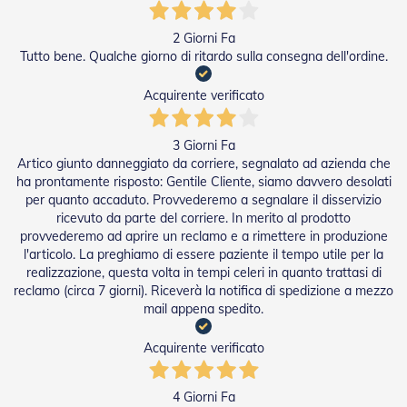
i
p
e
2 Giorni Fa
r
Tutto bene. Qualche giorno di ritardo sulla consegna dell'ordine.
T
a
Acquirente verificato
p
p
a
3 Giorni Fa
r
Artico giunto danneggiato da corriere, segnalato ad azienda che
e
ha prontamente risposto: Gentile Cliente, siamo davvero desolati
l
l
per quanto accaduto. Provvederemo a segnalare il disservizio
e
ricevuto da parte del corriere. In merito al prodotto
provvederemo ad aprire un reclamo e a rimettere in produzione
Motori
l'articolo. La preghiamo di essere paziente il tempo utile per la
e
realizzazione, questa volta in tempi celeri in quanto trattasi di
Automatismi
reclamo (circa 7 giorni). Riceverà la notifica di spedizione a mezzo
mail appena spedito.
M
o
Acquirente verificato
t
o
r
4 Giorni Fa
i