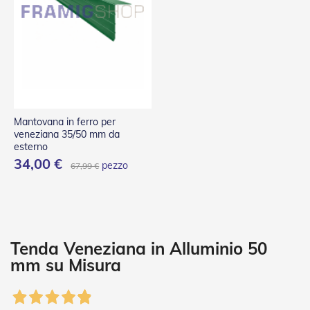
P
l
i
s
s
è
T
e
n
Mantovana in ferro per
d
veneziana 35/50 mm da
e
esterno
a
34,00 €
pezzo
67,99 €
R
u
l
l
o
A
Tenda Veneziana in Alluminio 50
c
mm su Misura
c
e
s
s