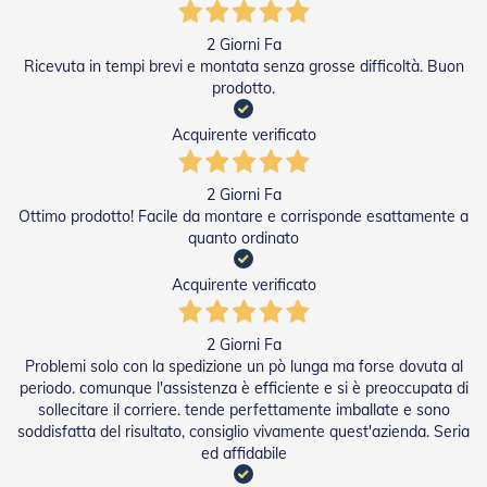
e
l
2 Giorni Fa
l
Ricevuta in tempi brevi e montata senza grosse difficoltà. Buon
e
i
prodotto.
n
A
Acquirente verificato
l
l
u
2 Giorni Fa
m
Ottimo prodotto! Facile da montare e corrisponde esattamente a
i
quanto ordinato
n
i
o
Acquirente verificato
T
a
2 Giorni Fa
p
Problemi solo con la spedizione un pò lunga ma forse dovuta al
p
periodo. comunque l'assistenza è efficiente e si è preoccupata di
a
sollecitare il corriere. tende perfettamente imballate e sono
r
soddisfatta del risultato, consiglio vivamente quest'azienda. Seria
e
ed affidabile
l
l