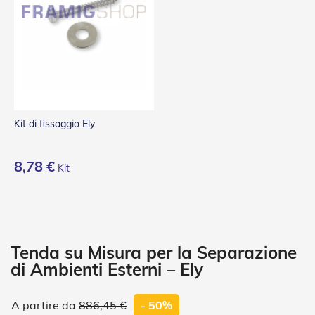
P
l
i
s
s
è
T
e
n
Kit di fissaggio Ely
d
e
a
8,78 €
Kit
R
u
l
l
o
A
Tenda su Misura per la Separazione
c
di Ambienti Esterni – Ely
c
e
s
886,45 €
- 50%
s