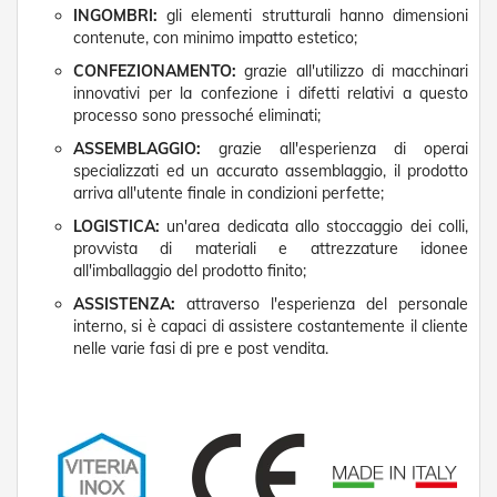
g
INGOMBRI:
gli elementi strutturali hanno dimensioni
e
contenute, con minimo impatto estetico;
n
t
CONFEZIONAMENTO:
grazie all'utilizzo di macchinari
i
innovativi per la confezione i difetti relativi a questo
processo sono pressoché eliminati;
Z
a
ASSEMBLAGGIO:
grazie all'esperienza di operai
n
specializzati ed un accurato assemblaggio, il prodotto
z
arriva all'utente finale in condizioni perfette;
a
r
LOGISTICA:
un'area dedicata allo stoccaggio dei colli,
i
provvista di materiali e attrezzature idonee
e
all'imballaggio del prodotto finito;
r
e
ASSISTENZA:
attraverso l'esperienza del personale
P
interno, si è capaci di assistere costantemente il cliente
l
nelle varie fasi di pre e post vendita.
i
s
s
e
t
t
a