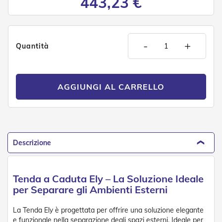
443,23 €
e
P
e
r
g
-
+
Quantità
o
l
a
t
AGGIUNGI AL CARRELLO
i
C
a
p
p
o
Descrizione
t
t
i
Tenda a Caduta Ely – La Soluzione Ideale
n
e
per Separare gli Ambienti Esterni
T
La Tenda Ely è progettata per offrire una soluzione elegante
e
e funzionale nella separazione degli spazi esterni. Ideale per