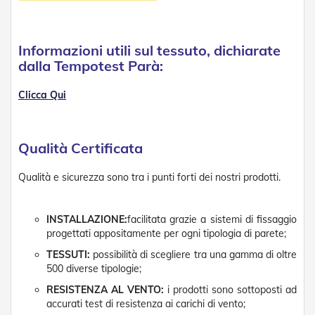
D
a
S
o
Informazioni utili sul tessuto, dichiarate
l
dalla Tempotest Parà:
e
Clicca Qui
Zanzariere
Z
a
Qualità Certificata
n
z
a
Qualità e sicurezza sono tra i punti forti dei nostri prodotti.
r
i
e
INSTALLAZIONE:
facilitata grazie a sistemi di fissaggio
r
progettati appositamente per ogni tipologia di parete;
e
A
TESSUTI:
possibilità di scegliere tra una gamma di oltre
v
500 diverse tipologie;
v
RESISTENZA AL VENTO:
i prodotti sono sottoposti ad
o
l
accurati test di resistenza ai carichi di vento;