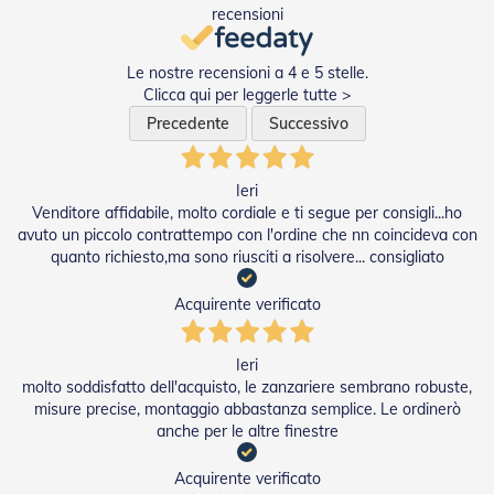
recensioni
Tapparelle
T
Le nostre recensioni a 4 e 5 stelle.
a
Clicca qui per leggerle tutte >
p
Precedente
Successivo
p
a
r
e
Ieri
l
Venditore affidabile, molto cordiale e ti segue per consigli...ho
l
avuto un piccolo contrattempo con l'ordine che nn coincideva con
e
quanto richiesto,ma sono riusciti a risolvere... consigliato
i
n
P
Acquirente verificato
V
C
Ieri
T
molto soddisfatto dell'acquisto, le zanzariere sembrano robuste,
a
misure precise, montaggio abbastanza semplice. Le ordinerò
p
anche per le altre finestre
p
a
Acquirente verificato
r