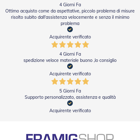
4 Giorni Fa
a
r
Ottimo acquisto come da aspettative, piccolo problema di misure
e
risolto subito dall'assistenza velocemente e senza il minimo
l
problema
l
e
Acquirente verificato
i
n
A
4 Giorni Fa
c
spedizione veloce materiale buono ,lo consiglio
c
i
a
Acquirente verificato
i
o
5 Giorni Fa
A
Supporto personalizzato, assistenza e qualità
c
c
Acquirente verificato
e
s
s
o
r