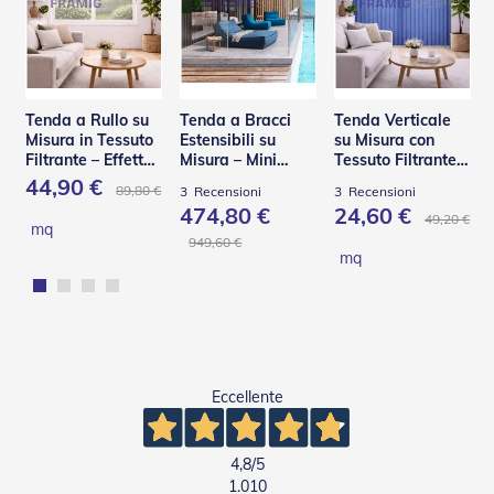
R
e
t
i
e
A
Tenda a Rullo su
Tenda a Bracci
Tenda Verticale
c
Misura in Tessuto
Estensibili su
su Misura con
c
Filtrante – Effetto
Misura – Mini
Tessuto Filtrante
e
Shantung
Helix BQ
Effetto Shantung
44,90 €
89,80 €
3
Recensioni
3
Recensioni
s
474,80 €
24,60 €
s
49,20 €
mq
o
949,60 €
r
mq
i
Z
a
n
z
a
r
Eccellente
i
e
r
4,8
/5
e
1.010