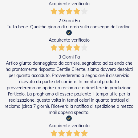
Acquirente verificato
e
I
n
n
2 Giorni Fa
o
Tutto bene. Qualche giorno di ritardo sulla consegna dell'ordine.
v
a
Acquirente verificato
t
i
v
3 Giorni Fa
e
Artico giunto danneggiato da corriere, segnalato ad azienda che
e
ha prontamente risposto: Gentile Cliente, siamo davvero desolati
d
per quanto accaduto. Provvederemo a segnalare il disservizio
i
D
ricevuto da parte del corriere. In merito al prodotto
e
provvederemo ad aprire un reclamo e a rimettere in produzione
s
l'articolo. La preghiamo di essere paziente il tempo utile per la
i
realizzazione, questa volta in tempi celeri in quanto trattasi di
g
reclamo (circa 7 giorni). Riceverà la notifica di spedizione a mezzo
n
mail appena spedito.
T
Acquirente verificato
a
p
p