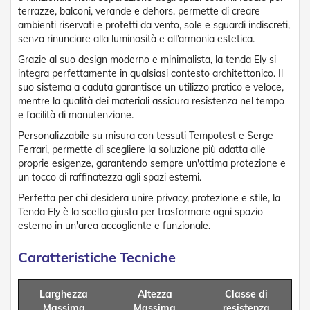
n
terrazze, balconi, verande e dehors, permette di creare
d
ambienti riservati e protetti da vento, sole e sguardi indiscreti,
e
senza rinunciare alla luminosità e all’armonia estetica.
a
d
Grazie al suo design moderno e minimalista, la tenda Ely si
i
integra perfettamente in qualsiasi contesto architettonico. Il
s
suo sistema a caduta garantisce un utilizzo pratico e veloce,
o
mentre la qualità dei materiali assicura resistenza nel tempo
l
a
e facilità di manutenzione.
Personalizzabile su misura con tessuti Tempotest e Serge
T
Ferrari, permette di scegliere la soluzione più adatta alle
e
proprie esigenze, garantendo sempre un'ottima protezione e
s
un tocco di raffinatezza agli spazi esterni.
s
u
Perfetta per chi desidera unire privacy, protezione e stile, la
t
Tenda Ely è la scelta giusta per trasformare ogni spazio
i
esterno in un'area accogliente e funzionale.
e
t
e
Caratteristiche Tecniche
l
i
c
Larghezza
Altezza
Classe di
o
Massima
Massima
resistenza