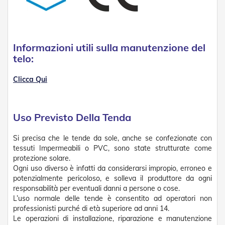
t
e
Z
a
Informazioni utili sulla manutenzione del
n
telo:
z
a
r
Clicca Qui
i
e
r
e
Uso Previsto Della Tenda
F
i
Si precisa che le tende da sole, anche se confezionate con
s
tessuti Impermeabili o PVC, sono state strutturate come
s
e
protezione solare.
e
Ogni uso diverso è infatti da considerarsi impropio, erroneo e
S
potenzialmente pericoloso, e solleva il produttore da ogni
c
responsabilità per eventuali danni a persone o cose.
o
L’uso normale delle tende è consentito ad operatori non
r
professionisti purché di età superiore ad anni 14.
r
Le operazioni di installazione, riparazione e manutenzione
e