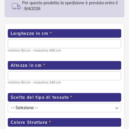
d
Per questo prodotto la spedizione è prevista entro il
e
:
9/4/2026
a
C
a
d
u
Larghezza in cm
t
a
minimo 50 cm - massimo 400 cm
T
e
n
Altezza in cm
d
e
a
minimo 50 cm - massimo 240 cm
B
r
a
Scelta del tipo di tessuto
c
c
i
E
s
Colore Struttura
t