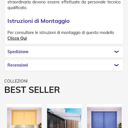
straordinaria devono essere effettuate da personale tecnico
v
qualificato.
o
l
i
Istruzioni di Montaggio
Z
Per consultare le istruzioni di montaggio di questo modello
a
Clicca Qui
n
z
a
Spedizione
r
i
e
Recensioni
r
e
a
B
BEST SELLER
a
t
t
e
n
t
e