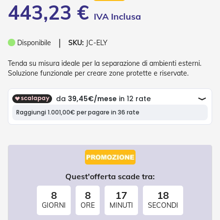
443,23 €
o
r
i
T
❘
e
Disponibile
SKU:
JC-ELY
n
d
Tenda su misura ideale per la separazione di ambienti esterni.
e
Soluzione funzionale per creare zone protette e riservate.
T
e
c
n
i
c
h
e
Tende
da
Quest'offerta scade tra:
sole
8
8
17
18
T
GIORNI
ORE
MINUTI
SECONDI
e
n