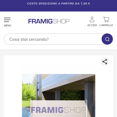
COSTO SPEDIZIONE A PARTIRE DA 7,00 €
ACCEDI
CARRELLO
Tende
Vai
Tecniche
alla
fine
T
della
e
galleria
n
di
d
e
immagini
V
e
n
e
z