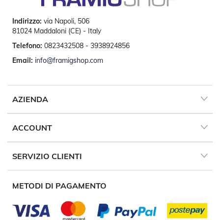
i
p
e
Indirizzo:
via Napoli, 506
r
81024 Maddaloni (CE) - Italy
T
a
Telefono:
0823432508 - 3938924856
p
Email:
info@framigshop.com
p
a
r
e
l
AZIENDA
l
e
ACCOUNT
Motori
e
Automatismi
SERVIZIO CLIENTI
M
o
METODI DI PAGAMENTO
t
o
r
i