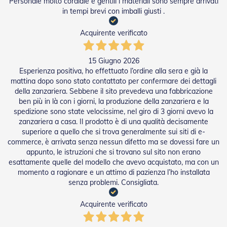
Personale molto cordiale e gentili i materiali sono sempre arrivati
R
in tempi brevi con imballi giusti .
e
t
Acquirente verificato
i
e
A
15 Giugno 2026
c
Esperienza positiva, ho effettuato l’ordine alla sera e già la
c
e
mattina dopo sono stato contattato per confermare dei dettagli
s
della zanzariera. Sebbene il sito prevedeva una fabbricazione
s
ben più in là con i giorni, la produzione della zanzariera e la
o
spedizione sono state velocissime, nel giro di 3 giorni avevo la
r
zanzariera a casa. Il prodotto è di una qualità decisamente
i
superiore a quello che si trova generalmente sui siti di e-
Z
commerce, è arrivata senza nessun difetto ma se dovessi fare un
a
appunto, le istruzioni che si trovano sul sito non erano
n
esattamente quelle del modello che avevo acquistato, ma con un
z
a
momento a ragionare e un attimo di pazienza l’ho installata
r
senza problemi. Consigliata.
i
e
Acquirente verificato
r
e