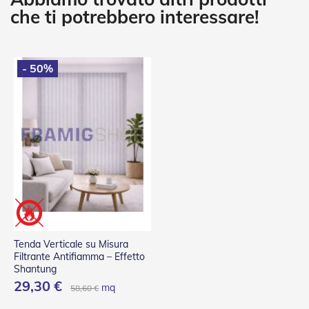
g
che ti potrebbero interessare!
e
n
t
i
- 50%
Z
a
n
z
a
r
i
e
r
e
P
l
i
s
Tenda Verticale su Misura
s
Filtrante Antifiamma – Effetto
e
Shantung
t
29,30 €
t
mq
58,60 €
a