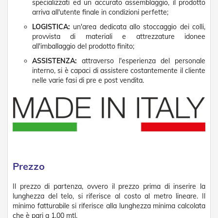
specializzati ed un accurato assemblaggio, il prodotto
n
arriva all'utente finale in condizioni perfette;
f
e
LOGISTICA:
un'area dedicata allo stoccaggio dei colli,
z
provvista di materiali e attrezzature idonee
i
all'imballaggio del prodotto finito;
o
n
ASSISTENZA:
attraverso l'esperienza del personale
a
interno, si è capaci di assistere costantemente il cliente
t
nelle varie fasi di pre e post vendita.
i
A
c
c
e
s
s
o
r
Prezzo
i
T
Il prezzo di partenza, ovvero il prezzo prima di inserire la
e
lunghezza del telo, si riferisce al costo al metro lineare. Il
n
d
minimo fatturabile si riferisce alla lunghezza minima calcolata
e
che è pari a 1,00 mtl.