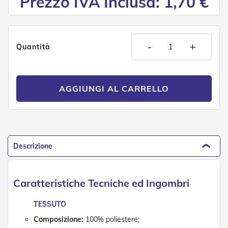
Prezzo IVA Inclusa: 1,70 €
e
n
s
i
b
-
+
Quantità
i
l
i
AGGIUNGI AL CARRELLO
T
e
n
d
e
P
e
Descrizione
r
G
i
a
Caratteristiche Tecniche ed Ingombri
r
d
TESSUTO
i
n
Composizione:
100% poliestere;
i