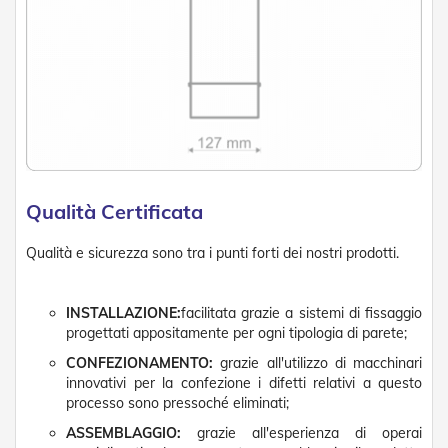
n
d
e
a
d
i
s
o
l
a
T
Qualità Certificata
e
s
Qualità e sicurezza sono tra i punti forti dei nostri prodotti.
s
u
t
i
INSTALLAZIONE:
facilitata grazie a sistemi di fissaggio
e
progettati appositamente per ogni tipologia di parete;
t
CONFEZIONAMENTO:
grazie all'utilizzo di macchinari
e
innovativi per la confezione i difetti relativi a questo
l
i
processo sono pressoché eliminati;
c
ASSEMBLAGGIO:
grazie all'esperienza di operai
o