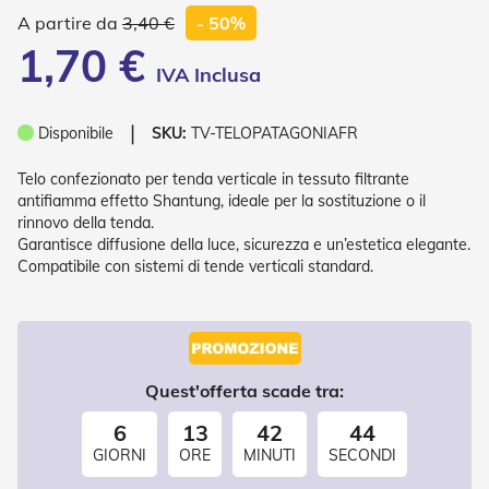
P
3,40 €
- 50%
l
i
1,70 €
s
s
è
❘
Disponibile
SKU:
TV-TELOPATAGONIAFR
T
e
Telo confezionato per tenda verticale in tessuto filtrante
n
antifiamma effetto Shantung, ideale per la sostituzione o il
d
rinnovo della tenda.
e
Garantisce diffusione della luce, sicurezza e un’estetica elegante.
a
R
Compatibile con sistemi di tende verticali standard.
u
l
l
o
A
Quest'offerta scade tra:
c
c
6
13
42
44
e
GIORNI
ORE
MINUTI
SECONDI
s
s