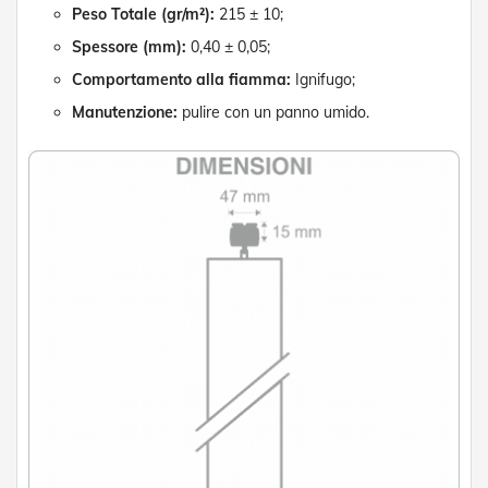
Peso Totale (gr/m²):
215 ± 10;
e
P
Spessore (mm):
0,40 ± 0,05;
e
r
Comportamento alla fiamma:
Ignifugo;
g
Manutenzione:
pulire con un panno umido.
o
l
a
t
i
C
a
p
p
o
t
t
i
n
e
T
e