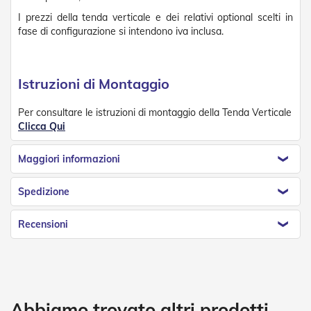
D
I prezzi della tenda verticale e dei relativi optional scelti in
a
fase di configurazione si intendono iva inclusa.
S
o
l
e
Istruzioni di Montaggio
Zanzariere
Per consultare le istruzioni di montaggio della Tenda Verticale
Z
Clicca Qui
a
n
Maggiori informazioni
z
a
r
Spedizione
i
e
r
Recensioni
e
A
v
v
o
l
Abbiamo trovato altri prodotti