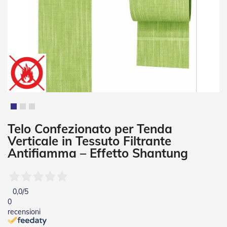
i
a
n
e
T
e
n
d
e
V
e
r
t
Vai
Telo Confezionato per Tenda
i
all'inizio
Verticale in Tessuto Filtrante
c
della
a
Antifiamma – Effetto Shantung
galleria
l
di
i
immagini
T
0,0
/5
e
0
n
recensioni
d
e