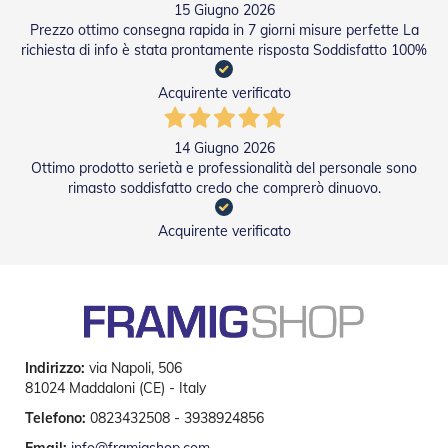
15 Giugno 2026
Tapparelle
Prezzo ottimo consegna rapida in 7 giorni misure perfette La
richiesta di info è stata prontamente risposta Soddisfatto 100%
T
a
Acquirente verificato
p
p
a
14 Giugno 2026
r
e
Ottimo prodotto serietà e professionalità del personale sono
l
rimasto soddisfatto credo che comprerò dinuovo.
l
e
Acquirente verificato
i
n
P
V
C
T
a
Indirizzo:
via Napoli, 506
p
81024 Maddaloni (CE) - Italy
p
Telefono:
0823432508 - 3938924856
a
r