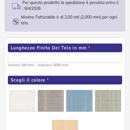
Per questo prodotto la spedizione è prevista entro il
o
:
9/4/2026
r
i
Minimo Fatturabile è di 2,00 mtl (2.000 mm) per ogni
T
telo.
e
n
d
e
T
Lunghezza Finita Del Telo in mm
e
c
n
minimo 300 mm - massimo 4000 mm
i
c
h
Scegli il colore
e
Tende
da
sole
T
e
n