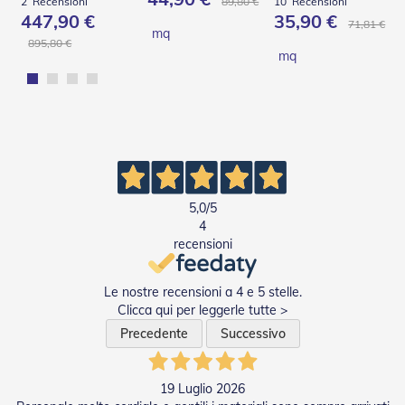
89,80 €
2
Recensioni
10
Recensioni
v
447,90 €
35,90 €
o
71,81 €
mq
l
895,80 €
mq
i
Z
a
n
z
a
r
i
e
5,0
/5
r
4
e
recensioni
a
B
a
Le nostre recensioni a 4 e 5 stelle.
t
Clicca qui per leggerle tutte >
t
Precedente
Successivo
e
n
t
e
19 Luglio 2026