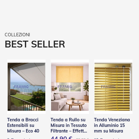
t
e
Z
a
n
z
BEST SELLER
a
r
i
e
r
e
F
i
s
s
e
e
S
c
o
Tenda a Bracci
Tenda a Rullo su
Tenda Veneziana
r
Estensibili su
Misura in Tessuto
in Alluminio 15
r
Misura – Eco 40
Filtrante – Effetto
mm su Misura
e
Shantung
44,90 €