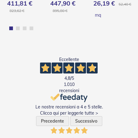
411,81 €
447,90 €
26,19 €
v
52,40 €
o
823,62 €
895,80 €
l
mq
i
Z
a
n
z
a
r
Eccellente
i
e
r
4,8
/5
e
1.010
a
recensioni
B
a
t
Le nostre recensioni a 4 e 5 stelle.
t
Clicca qui per leggerle tutte >
e
n
Precedente
Successivo
t
e