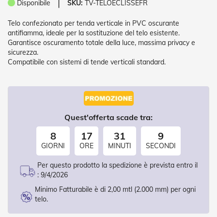
❘
Disponibile
SKU:
TV-TELOECLISSEFR
P
l
i
Telo confezionato per tenda verticale in PVC oscurante
s
antifiamma, ideale per la sostituzione del telo esistente.
s
Garantisce oscuramento totale della luce, massima privacy e
è
sicurezza.
Compatibile con sistemi di tende verticali standard.
T
e
n
d
e
a
Quest'offerta scade tra:
R
u
8
17
31
8
l
l
GIORNI
ORE
MINUTI
SECONDI
o
Per questo prodotto la spedizione è prevista entro il
A
:
9/4/2026
c
c
Minimo Fatturabile è di 2,00 mtl (2.000 mm) per ogni
e
telo.
s
s