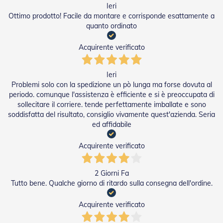
Ieri
Tapparelle
Ottimo prodotto! Facile da montare e corrisponde esattamente a
quanto ordinato
T
a
p
Acquirente verificato
p
a
r
Ieri
e
Problemi solo con la spedizione un pò lunga ma forse dovuta al
l
periodo. comunque l'assistenza è efficiente e si è preoccupata di
l
sollecitare il corriere. tende perfettamente imballate e sono
e
soddisfatta del risultato, consiglio vivamente quest'azienda. Seria
i
ed affidabile
n
P
V
Acquirente verificato
C
2 Giorni Fa
T
a
Tutto bene. Qualche giorno di ritardo sulla consegna dell'ordine.
p
p
Acquirente verificato
a
r