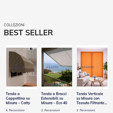
t
e
Z
a
n
z
BEST SELLER
a
r
i
e
r
e
F
i
s
s
e
e
S
c
Tenda a
Tenda a Bracci
Tenda Verticale
o
Cappottina su
Estensibili su
su Misura con
r
Misura – Catty
Misura – Eco 40
Tessuto Filtrante –
r
Panama
4
Recensioni
2
Recensioni
2
Recensioni
e