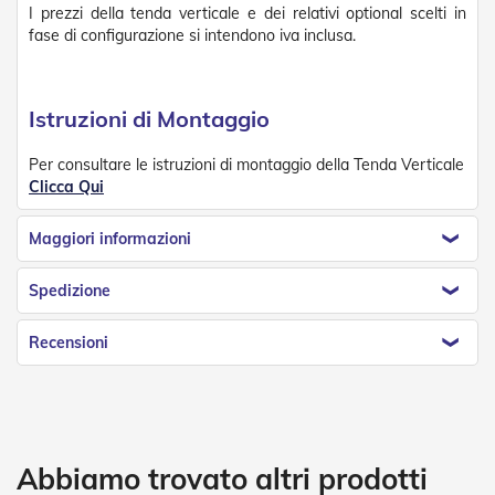
D
I prezzi della tenda verticale e dei relativi optional scelti in
a
fase di configurazione si intendono iva inclusa.
S
o
l
e
Istruzioni di Montaggio
Zanzariere
Per consultare le istruzioni di montaggio della Tenda Verticale
Clicca Qui
Z
a
n
Maggiori informazioni
z
a
Spedizione
r
i
e
Recensioni
r
e
A
v
v
o
Abbiamo trovato altri prodotti
l