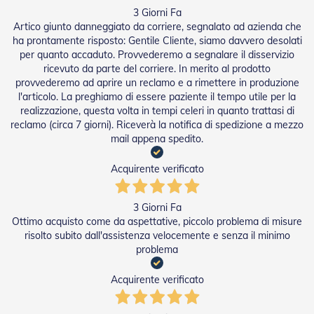
e
3 Giorni Fa
l
Artico giunto danneggiato da corriere, segnalato ad azienda che
l
ha prontamente risposto: Gentile Cliente, siamo davvero desolati
e
per quanto accaduto. Provvederemo a segnalare il disservizio
i
ricevuto da parte del corriere. In merito al prodotto
n
A
provvederemo ad aprire un reclamo e a rimettere in produzione
l
l'articolo. La preghiamo di essere paziente il tempo utile per la
l
realizzazione, questa volta in tempi celeri in quanto trattasi di
u
reclamo (circa 7 giorni). Riceverà la notifica di spedizione a mezzo
m
mail appena spedito.
i
n
Acquirente verificato
i
o
3 Giorni Fa
T
Ottimo acquisto come da aspettative, piccolo problema di misure
a
p
risolto subito dall'assistenza velocemente e senza il minimo
p
problema
a
r
Acquirente verificato
e
l
l