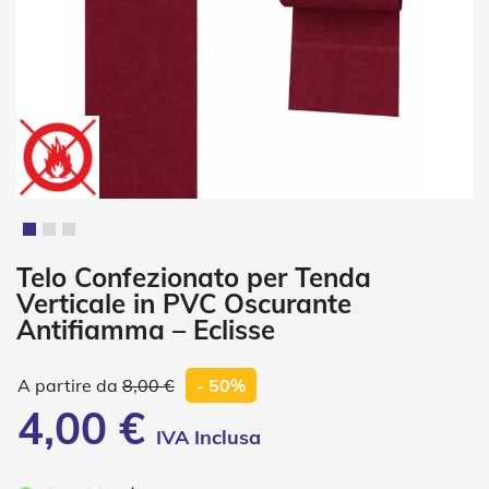
i
a
n
e
T
e
n
d
e
V
e
r
t
Vai
Telo Confezionato per Tenda
i
all'inizio
Verticale in PVC Oscurante
c
della
a
Antifiamma – Eclisse
galleria
l
di
i
immagini
8,00 €
- 50%
T
4,00 €
e
n
d
e