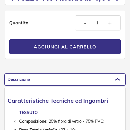
e
n
s
i
-
+
Quantità
b
i
l
i
AGGIUNGI AL CARRELLO
T
e
n
d
e
P
Descrizione
e
r
G
i
Caratteristiche Tecniche ed Ingombri
a
r
TESSUTO
d
i
Composizione:
25% fibra di vetro - 75% PVC;
n
i