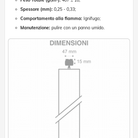
Peso Totale (gr/m²):
407 ± 10;
e
Spessore (mm):
0,25 - 0,33;
P
e
Comportamento alla fiamma:
Ignifugo;
r
g
Manutenzione:
pulire con un panno umido.
o
l
a
t
i
C
a
p
p
o
t
t
i
n
e
T
e