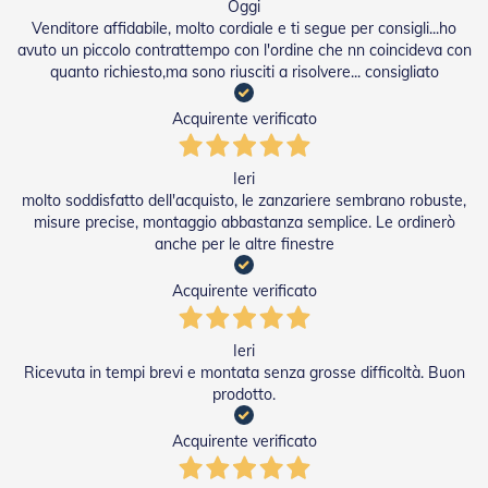
Oggi
R
Venditore affidabile, molto cordiale e ti segue per consigli...ho
e
avuto un piccolo contrattempo con l'ordine che nn coincideva con
t
quanto richiesto,ma sono riusciti a risolvere... consigliato
i
e
A
Acquirente verificato
c
c
e
Ieri
s
molto soddisfatto dell'acquisto, le zanzariere sembrano robuste,
s
misure precise, montaggio abbastanza semplice. Le ordinerò
o
anche per le altre finestre
r
i
Z
Acquirente verificato
a
n
z
Ieri
a
Ricevuta in tempi brevi e montata senza grosse difficoltà. Buon
r
prodotto.
i
e
Acquirente verificato
r
e