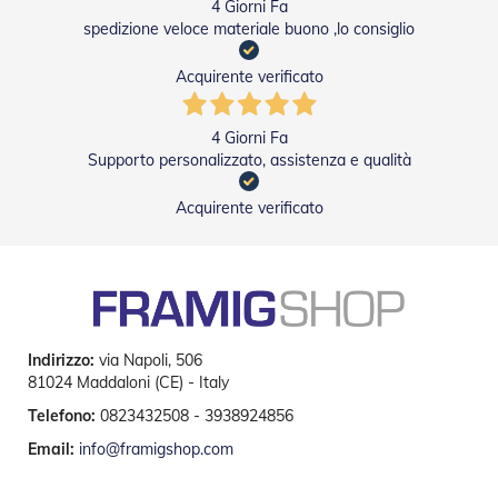
4 Giorni Fa
e
spedizione veloce materiale buono ,lo consiglio
I
n
n
Acquirente verificato
o
v
a
4 Giorni Fa
t
Supporto personalizzato, assistenza e qualità
i
v
Acquirente verificato
e
e
d
i
D
e
s
i
Indirizzo:
via Napoli, 506
g
81024 Maddaloni (CE) - Italy
n
Telefono:
0823432508 - 3938924856
T
Email:
info@framigshop.com
a
p
p