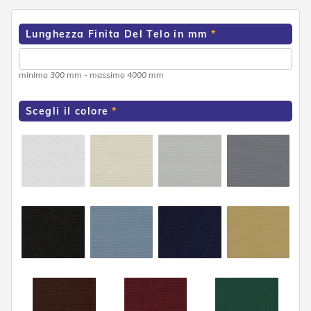
o
r
i
Lunghezza Finita Del Telo in mm
T
e
n
minimo 300 mm - massimo 4000 mm
d
e
T
Scegli il colore
e
c
n
i
c
h
e
Tende
da
sole
T
e
n