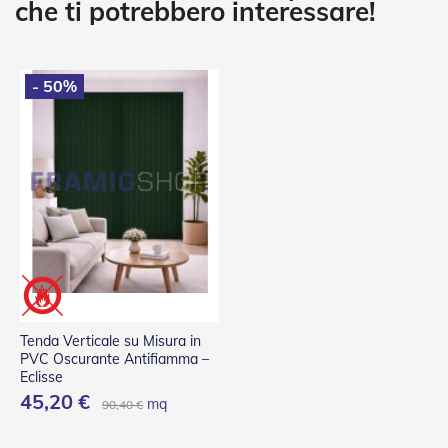
g
che ti potrebbero interessare!
e
n
t
i
- 50%
Z
a
n
z
a
r
i
e
r
e
P
l
i
Tenda Verticale su Misura in
s
PVC Oscurante Antifiamma –
s
Eclisse
e
45,20 €
t
mq
90,40 €
t
a