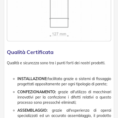
n
d
e
a
d
i
s
o
l
a
Qualità Certificata
T
e
s
Qualità e sicurezza sono tra i punti forti dei nostri prodotti.
s
u
t
INSTALLAZIONE:
facilitata grazie a sistemi di fissaggio
i
progettati appositamente per ogni tipologia di parete;
e
t
CONFEZIONAMENTO:
grazie all'utilizzo di macchinari
e
innovativi per la confezione i difetti relativi a questo
l
processo sono pressoché eliminati;
i
c
ASSEMBLAGGIO:
grazie all'esperienza di operai
o
specializzati ed un accurato assemblaggio, il prodotto