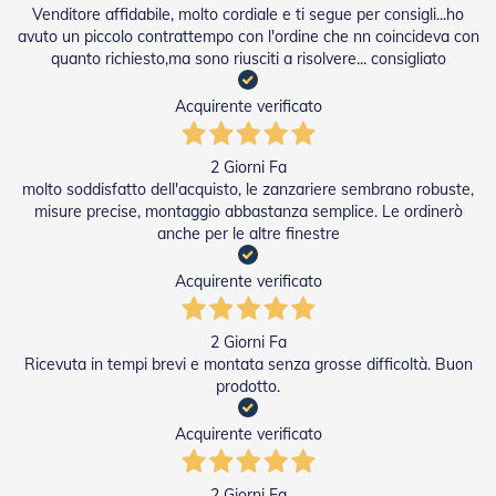
n
Venditore affidabile, molto cordiale e ti segue per consigli...ho
f
avuto un piccolo contrattempo con l'ordine che nn coincideva con
e
quanto richiesto,ma sono riusciti a risolvere... consigliato
z
i
Acquirente verificato
o
n
a
t
2 Giorni Fa
i
molto soddisfatto dell'acquisto, le zanzariere sembrano robuste,
misure precise, montaggio abbastanza semplice. Le ordinerò
A
anche per le altre finestre
c
c
Acquirente verificato
e
s
s
2 Giorni Fa
o
Ricevuta in tempi brevi e montata senza grosse difficoltà. Buon
r
prodotto.
i
T
e
Acquirente verificato
n
d
e
2 Giorni Fa