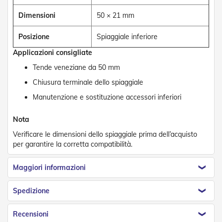
d
e
Dimensioni
50 × 21 mm
a
C
Posizione
Spiaggiale inferiore
a
d
Applicazioni consigliate
u
t
Tende veneziane da 50 mm
a
Chiusura terminale dello spiaggiale
T
Manutenzione e sostituzione accessori inferiori
e
n
Nota
d
e
Verificare le dimensioni dello spiaggiale prima dell’acquisto
a
per garantire la corretta compatibilità.
B
r
a
Maggiori informazioni
c
c
Spedizione
i
E
s
Recensioni
t