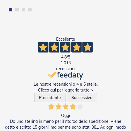
e
P
e
r
g
o
l
Eccellente
a
t
i
4,8
/5
C
1.013
a
recensioni
p
p
o
Le nostre recensioni a 4 e 5 stelle.
t
Clicca qui per leggerle tutte >
t
Precedente
Successivo
i
n
e
Oggi
T
Do una stellina in meno per il ritardo della spedizione. Viene
e
detto e scritto 15 giorni, ma per me sono stati 38... Ad ogni modo