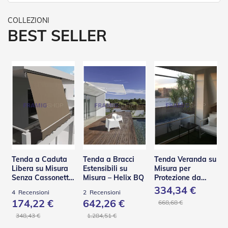
e
n
s
BEST SELLER
i
b
i
l
i
T
e
n
d
e
P
e
r
Tenda a Caduta
Tenda a Bracci
Tenda Veranda su
G
Libera su Misura
Estensibili su
Misura per
i
Senza Cassonetto
Misura – Helix BQ
Protezione da
a
– TSA
Pioggia e Vento –
334,34 €
r
4
Recensioni
2
Recensioni
V110
d
174,22 €
642,26 €
668,68 €
i
348,43 €
1.284,51 €
n
i