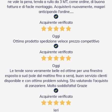
n
ne vale la pena, tenda a rullo da 3 MT, come ordine, di buona
d
fattura e di facile montaggio. Acquisterò nuovamente, magari
e
anticipando l'ordine.....
a
d
Acquirente verificato
i
s
o
Oggi
l
a
Ottimo prodotto spedizione veloce prezzo competitivo
T
Acquirente verificato
e
s
s
Oggi
u
Le tende sono veramente belle ed ottime per una finestra
t
esposta a sud (sole dal mattino fino a sera), buon servizio clienti
i
disponibile e con ottimo problem solving. Sto valutando l'acquisto
e
di zanzariere. Molto soddisfatta! Grazie
t
e
l
Acquirente verificato
i
c
o
Ieri