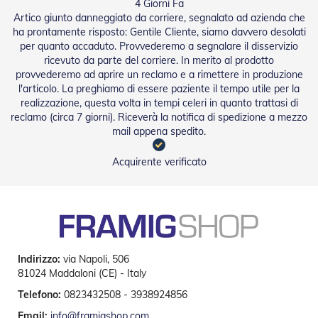
g
4 Giorni Fa
e
Artico giunto danneggiato da corriere, segnalato ad azienda che
n
ha prontamente risposto: Gentile Cliente, siamo davvero desolati
t
per quanto accaduto. Provvederemo a segnalare il disservizio
i
ricevuto da parte del corriere. In merito al prodotto
provvederemo ad aprire un reclamo e a rimettere in produzione
Z
l'articolo. La preghiamo di essere paziente il tempo utile per la
a
realizzazione, questa volta in tempi celeri in quanto trattasi di
n
z
reclamo (circa 7 giorni). Riceverà la notifica di spedizione a mezzo
a
mail appena spedito.
r
i
Acquirente verificato
e
r
e
P
l
i
s
s
Indirizzo:
via Napoli, 506
e
81024 Maddaloni (CE) - Italy
t
Telefono:
0823432508 - 3938924856
t
a
Email:
info@framigshop.com