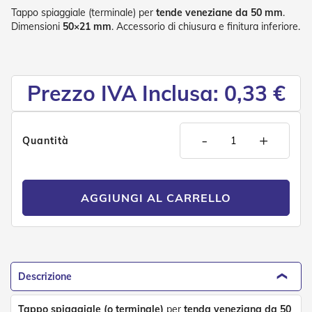
P
Tappo spiaggiale (terminale) per
tende veneziane da 50 mm
.
l
Dimensioni
50×21 mm
. Accessorio di chiusura e finitura inferiore.
i
s
s
è
Prezzo IVA Inclusa: 0,33 €
T
e
n
d
-
+
Quantità
e
a
R
u
l
AGGIUNGI AL CARRELLO
l
o
A
c
c
Descrizione
e
s
s
Tappo spiaggiale (o terminale)
per
tenda veneziana da 50