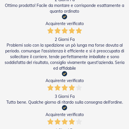
D
Ottimo prodotto! Facile da montare e corrisponde esattamente a
a
quanto ordinato
S
o
Acquirente verificato
l
e
2 Giorni Fa
Zanzariere
Problemi solo con la spedizione un pò lunga ma forse dovuta al
periodo. comunque l'assistenza è efficiente e si è preoccupata di
Z
a
sollecitare il corriere. tende perfettamente imballate e sono
n
soddisfatta del risultato, consiglio vivamente quest'azienda. Seria
z
ed affidabile
a
r
Acquirente verificato
i
e
r
3 Giorni Fa
e
Tutto bene. Qualche giorno di ritardo sulla consegna dell'ordine.
A
v
v
Acquirente verificato
o
l