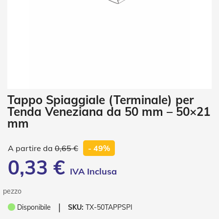
i
a
n
e
T
e
n
d
e
V
Vai
Tappo Spiaggiale (Terminale) per
e
all'inizio
r
Tenda Veneziana da 50 mm – 50×21
della
t
mm
galleria
i
di
c
a
immagini
0,65 €
- 49%
l
0,33 €
i
T
e
pezzo
n
d
❘
Disponibile
SKU:
TX-50TAPPSPI
e