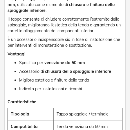
o
mm
, utilizzato come elemento di
chiusura e finitura dello
r
spiaggiale inferiore
.
i
Il tappo consente di chiudere correttamente l’estremità dello
T
e
spiaggiale, migliorando l’estetica della tenda e garantendo un
n
corretto alloggiamento dei componenti inferiori.
d
È un accessorio indispensabile sia in fase di installazione che
e
per interventi di manutenzione o sostituzione.
T
e
Vantaggi
c
n
Specifico per
veneziane da 50 mm
i
Accessorio di
chiusura dello spiaggiale inferiore
c
h
Migliora estetica e finitura della tenda
e
Indicato per installazioni e ricambi
Tende
da
Caratteristiche
sole
Tipologia
Tappo spiaggiale / terminale
T
e
Compatibilità
Tenda veneziana da 50 mm
n