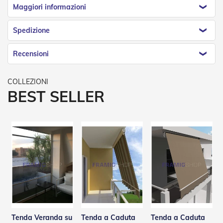
n
Maggiori informazioni
d
e
a
Spedizione
d
i
Recensioni
s
o
l
a
BEST SELLER
T
e
s
s
u
t
i
e
t
e
l
i
c
o
Tenda Veranda su
Tenda a Caduta
Tenda a Caduta