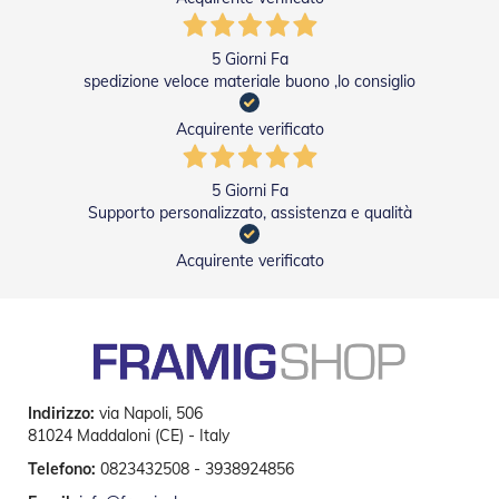
v
o
l
5 Giorni Fa
i
spedizione veloce materiale buono ,lo consiglio
Z
Acquirente verificato
a
n
z
5 Giorni Fa
a
Supporto personalizzato, assistenza e qualità
r
i
e
Acquirente verificato
r
e
a
B
a
t
t
Indirizzo:
via Napoli, 506
e
n
81024 Maddaloni (CE) - Italy
t
Telefono:
0823432508 - 3938924856
e