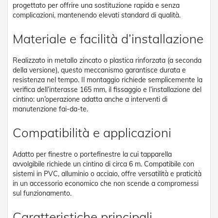
progettato per offrire una sostituzione rapida e senza
e
n
complicazioni, mantenendo elevati standard di qualità.
s
i
Materiale e facilità d’installazione
b
i
l
Realizzato in metallo zincato o plastica rinforzata (a seconda
i
della versione), questo meccanismo garantisce durata e
resistenza nel tempo. Il montaggio richiede semplicemente la
T
verifica dell’interasse 165 mm, il fissaggio e l’installazione del
e
cintino: un’operazione adatta anche a interventi di
n
manutenzione fai-da-te.
d
e
Compatibilità e applicazioni
P
e
r
Adatto per finestre o portefinestre la cui tapparella
G
avvolgibile richiede un cintino di circa 6 m. Compatibile con
i
a
sistemi in PVC, alluminio o acciaio, offre versatilità e praticità
r
in un accessorio economico che non scende a compromessi
d
sul funzionamento.
i
n
Caratteristiche principali
i