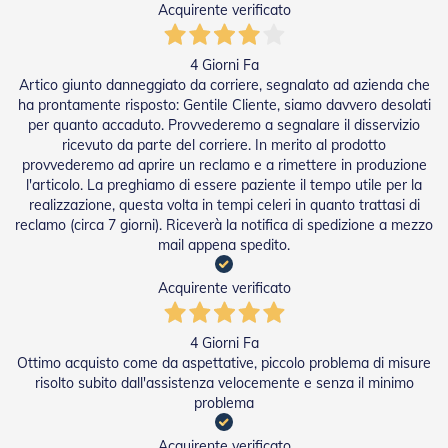
t
Acquirente verificato
e
Z
4 Giorni Fa
a
Artico giunto danneggiato da corriere, segnalato ad azienda che
n
ha prontamente risposto: Gentile Cliente, siamo davvero desolati
z
per quanto accaduto. Provvederemo a segnalare il disservizio
a
ricevuto da parte del corriere. In merito al prodotto
r
provvederemo ad aprire un reclamo e a rimettere in produzione
i
l'articolo. La preghiamo di essere paziente il tempo utile per la
e
realizzazione, questa volta in tempi celeri in quanto trattasi di
r
e
reclamo (circa 7 giorni). Riceverà la notifica di spedizione a mezzo
F
mail appena spedito.
i
s
Acquirente verificato
s
e
e
4 Giorni Fa
S
Ottimo acquisto come da aspettative, piccolo problema di misure
c
risolto subito dall'assistenza velocemente e senza il minimo
o
problema
r
r
e
Acquirente verificato