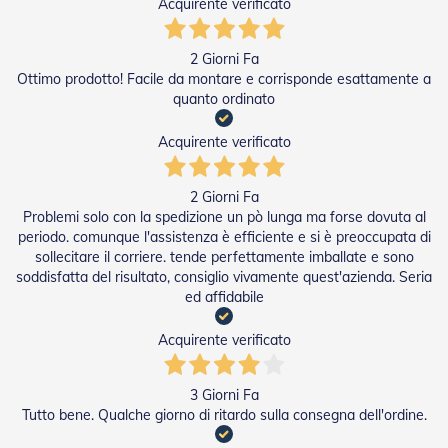
g
Acquirente verificato
e
n
t
2 Giorni Fa
i
Ottimo prodotto! Facile da montare e corrisponde esattamente a
quanto ordinato
Z
a
Acquirente verificato
n
z
a
2 Giorni Fa
r
Problemi solo con la spedizione un pò lunga ma forse dovuta al
i
periodo. comunque l'assistenza è efficiente e si è preoccupata di
e
r
sollecitare il corriere. tende perfettamente imballate e sono
e
soddisfatta del risultato, consiglio vivamente quest'azienda. Seria
P
ed affidabile
l
i
Acquirente verificato
s
s
e
3 Giorni Fa
t
Tutto bene. Qualche giorno di ritardo sulla consegna dell'ordine.
t
a