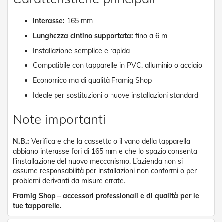
e
P
Interasse:
165 mm
e
r
Lunghezza cintino supportata:
fino a 6 m
g
Installazione semplice e rapida
o
l
Compatibile con tapparelle in PVC, alluminio o acciaio
a
t
Economico ma di qualità Framig Shop
i
Ideale per sostituzioni o nuove installazioni standard
C
Note importanti
a
p
p
N.B.:
Verificare che la cassetta o il vano della tapparella
o
abbiano interasse fori di 165 mm e che lo spazio consenta
t
t
l’installazione del nuovo meccanismo. L’azienda non si
i
assume responsabilità per installazioni non conformi o per
n
problemi derivanti da misure errate.
e
Framig Shop – accessori professionali e di qualità per le
tue tapparelle.
T
e