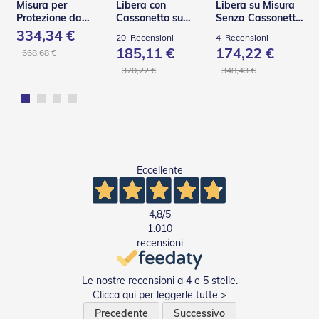
n
Misura per
Libera con
Libera su Misura
f
Protezione da
Cassonetto su
Senza Cassonetto
e
Pioggia e Vento –
Misura – TST
– TSA
334,34 €
20
Recensioni
4
Recensioni
z
V110
185,11 €
174,22 €
668,68 €
i
o
370,22 €
348,43 €
n
a
t
i
A
c
Eccellente
c
e
s
s
4,8
/5
o
1.010
r
recensioni
i
T
e
Le nostre recensioni a 4 e 5 stelle.
n
Clicca qui per leggerle tutte >
d
Precedente
Successivo
e