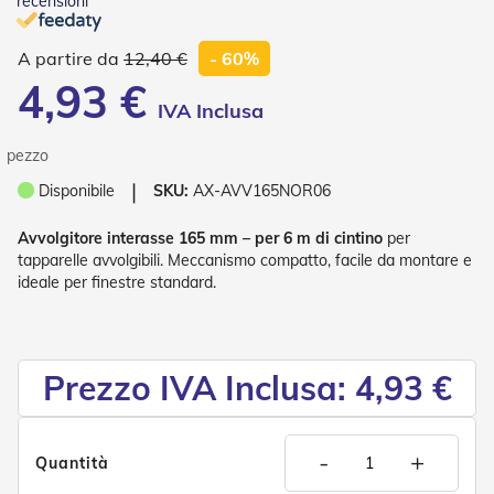
recensioni
o
r
i
12,40 €
- 60%
T
4,93 €
e
n
d
e
pezzo
T
❘
Disponibile
SKU:
AX-AVV165NOR06
e
c
n
Avvolgitore interasse 165 mm – per 6 m di cintino
per
i
tapparelle avvolgibili. Meccanismo compatto, facile da montare e
c
ideale per finestre standard.
h
e
Tende
Prezzo IVA Inclusa: 4,93 €
da
sole
T
-
+
e
Quantità
n