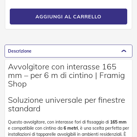
d
e
a
AGGIUNGI AL CARRELLO
C
a
d
u
t
a
Descrizione
T
e
Avvolgitore con interasse 165
n
mm – per 6 m di cintino | Framig
d
e
Shop
a
B
r
Soluzione universale per finestre
a
standard
c
c
i
Questo avvolgitore, con interasse fori di fissaggio di
165 mm
E
e compatibile con cintino da
6 metri
, è una scelta perfetta per
s
installazioni di tapparelle avvolgibili in ambienti residenziali. È
t