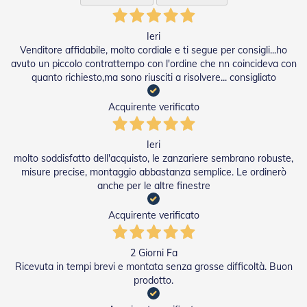
D
a
S
Ieri
o
Venditore affidabile, molto cordiale e ti segue per consigli...ho
l
avuto un piccolo contrattempo con l'ordine che nn coincideva con
e
quanto richiesto,ma sono riusciti a risolvere... consigliato
Zanzariere
Acquirente verificato
Z
a
Ieri
n
molto soddisfatto dell'acquisto, le zanzariere sembrano robuste,
z
misure precise, montaggio abbastanza semplice. Le ordinerò
a
r
anche per le altre finestre
i
e
Acquirente verificato
r
e
A
2 Giorni Fa
v
Ricevuta in tempi brevi e montata senza grosse difficoltà. Buon
v
prodotto.
o
l