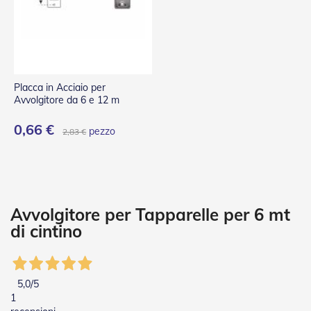
P
l
i
s
s
è
Placca in Acciaio per
T
Avvolgitore da 6 e 12 m
e
n
0,66 €
d
pezzo
2,83 €
e
a
R
u
l
l
Avvolgitore per Tapparelle per 6 mt
o
di cintino
A
c
c
e
5,0
/5
s
1
s