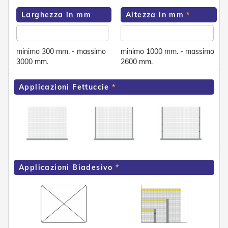
e
Larghezza in mm
Altezza in mm
n
s
i
b
minimo 300 mm. - massimo
minimo 1000 mm. - massimo
i
l
3000 mm.
2600 mm.
i
Applicazioni Fettuccie
T
e
n
d
e
P
e
r
G
Applicazioni Biadesivo
i
a
r
d
i
n
i