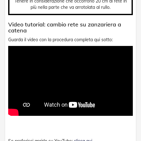
Tenere in considerazione che occorrono 20 cm di rete in
t
più nella parte che va arrotolata al rullo.
e
Z
Video tutorial: cambio rete su zanzariera a
a
catena
n
z
Guarda il video con la procedura completa qui sotto:
a
r
i
e
r
e
F
i
s
s
e
e
S
c
o
r
r
e