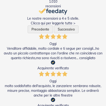
1.010
e
recensioni
l
l
e
Le nostre recensioni a 4 e 5 stelle.
i
Clicca qui per leggerle tutte >
n
A
Precedente
Successivo
l
l
u
Oggi
m
Venditore affidabile, molto cordiale e ti segue per consigli...ho
i
n
avuto un piccolo contrattempo con l'ordine che nn coincideva con
i
quanto richiesto,ma sono riusciti a risolvere... consigliato
o
Acquirente verificato
T
a
p
Oggi
p
molto soddisfatto dell'acquisto, le zanzariere sembrano robuste,
a
misure precise, montaggio abbastanza semplice. Le ordinerò
r
anche per le altre finestre
e
l
l
Acquirente verificato