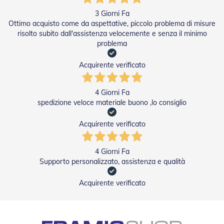
i
p
3 Giorni Fa
e
Ottimo acquisto come da aspettative, piccolo problema di misure
r
risolto subito dall'assistenza velocemente e senza il minimo
T
problema
a
p
p
Acquirente verificato
a
r
e
4 Giorni Fa
l
spedizione veloce materiale buono ,lo consiglio
l
e
Acquirente verificato
Motori
e
4 Giorni Fa
Automatismi
Supporto personalizzato, assistenza e qualità
M
Acquirente verificato
o
t
o
r
i