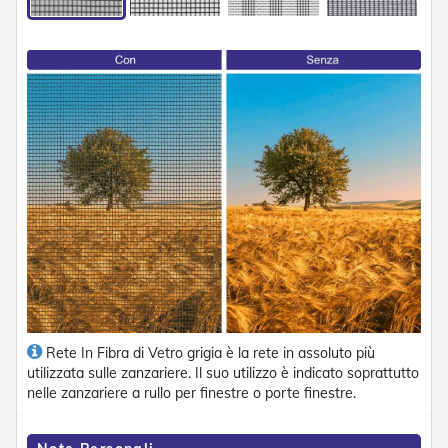
n
d
e
a
d
i
s
o
l
a
T
e
s
s
u
t
i
e
t
Rete In Fibra di Vetro grigia è la rete in assoluto più
e
utilizzata sulle zanzariere. Il suo utilizzo è indicato soprattutto
l
nelle zanzariere a rullo per finestre o porte finestre.
i
c
o