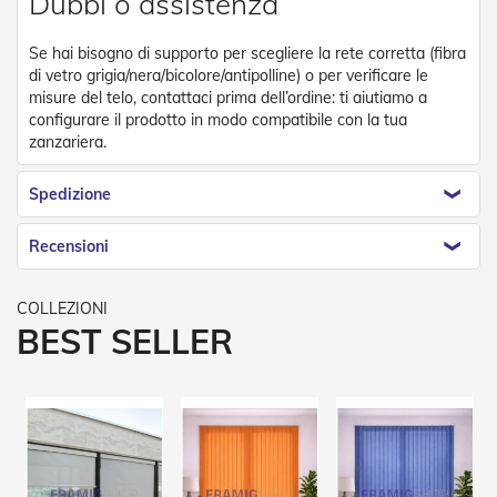
Dubbi o assistenza
R
e
Se hai bisogno di supporto per scegliere la rete corretta (fibra
t
di vetro grigia/nera/bicolore/antipolline) o per verificare le
i
e
misure del telo, contattaci prima dell’ordine: ti aiutiamo a
A
configurare il prodotto in modo compatibile con la tua
c
zanzariera.
c
e
Spedizione
s
s
o
Recensioni
r
i
Z
a
BEST SELLER
n
z
a
r
i
e
r
e