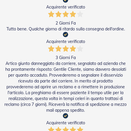
a
Acquirente verificato
r
e
l
2 Giorni Fa
l
Tutto bene. Qualche giorno di ritardo sulla consegna dell'ordine.
e
i
Acquirente verificato
n
A
c
c
3 Giorni Fa
i
Artico giunto danneggiato da corriere, segnalato ad azienda che
a
ha prontamente risposto: Gentile Cliente, siamo davvero desolati
i
per quanto accaduto. Provvederemo a segnalare il disservizio
o
ricevuto da parte del corriere. In merito al prodotto
provvederemo ad aprire un reclamo e a rimettere in produzione
A
l'articolo. La preghiamo di essere paziente il tempo utile per la
c
realizzazione, questa volta in tempi celeri in quanto trattasi di
c
reclamo (circa 7 giorni). Riceverà la notifica di spedizione a mezzo
e
mail appena spedito.
s
s
o
Acquirente verificato
r