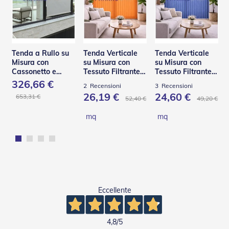
Tapparelle
T
a
p
Tenda a Rullo su
Tenda Verticale
Tenda Verticale
p
Misura con
su Misura con
su Misura con
a
Cassonetto e
Tessuto Filtrante –
Tessuto Filtrante
r
Guide in Acciaio –
Panama
Effetto Shantung
326,66 €
e
2
Recensioni
3
Recensioni
C130 Q
l
26,19 €
24,60 €
653,31 €
52,40 €
49,20 €
l
e
mq
mq
i
n
P
V
C
T
a
Eccellente
p
p
a
4,8
/5
r