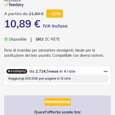
recensioni
o
r
i
21,80 €
- 50%
T
10,89 €
e
n
d
e
❘
Disponibile
SKU:
ZC-RETE
T
e
c
Rete di ricambio per zanzariere avvolgenti, ideale per la
n
sostituzione del telo usurato. Compatibile con diversi sistemi.
i
c
h
e
Tende
da
sole
T
e
Quest'offerta scade tra:
n