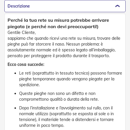
D
Descrizione
a
S
o
Perché la tua rete su misura potrebbe arrivare
l
piegata (e perché non devi preoccuparti!)
e
Gentile Cliente,
sappiamo che quando ricevi una rete su misura, trovare delle
Zanzariere
pieghe può far storcere il naso. Nessun problema: è
assolutamente normale ed è spesso legato all’imballaggio,
Z
pensato per proteggere il prodotto durante il trasporto.
a
n
Ecco cosa succede:
z
a
Le reti (soprattutto in tessuto tecnico) possono formare
r
pieghe temporanee quando vengono piegate per la
i
spedizione.
e
Queste pieghe non sono un difetto e non
r
e
compromettono qualità o durata della rete.
A
Dopo l’installazione e l’avvolgimento sul rullo, con il
v
normale utilizzo (soprattutto se esposta al sole o in
v
tensione), il materiale tende a distendersi e tornare
o
l
uniforme in poco tempo.