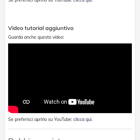
Se preferisci aprirlo su YouTube:
clicca qui
.
v
o
l
i
Video tutorial aggiuntivo
Z
a
Guarda anche questo video:
n
z
a
r
i
e
r
e
a
B
a
t
t
e
Se preferisci aprirlo su YouTube:
clicca qui
.
n
t
e