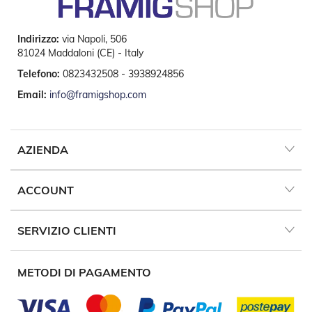
P
e
r
Indirizzo:
via Napoli, 506
T
81024 Maddaloni (CE) - Italy
e
n
Telefono:
0823432508 - 3938924856
d
Email:
info@framigshop.com
e
D
a
S
o
AZIENDA
l
e
ACCOUNT
M
o
t
SERVIZIO CLIENTI
o
r
i
METODI DI PAGAMENTO
P
e
r