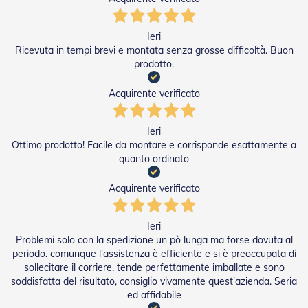
e
I
n
Ieri
n
Ricevuta in tempi brevi e montata senza grosse difficoltà. Buon
o
prodotto.
v
a
Acquirente verificato
t
i
v
Ieri
e
e
Ottimo prodotto! Facile da montare e corrisponde esattamente a
d
quanto ordinato
i
D
Acquirente verificato
e
s
i
Ieri
g
Problemi solo con la spedizione un pò lunga ma forse dovuta al
n
periodo. comunque l'assistenza è efficiente e si è preoccupata di
sollecitare il corriere. tende perfettamente imballate e sono
T
soddisfatta del risultato, consiglio vivamente quest'azienda. Seria
a
p
ed affidabile
p