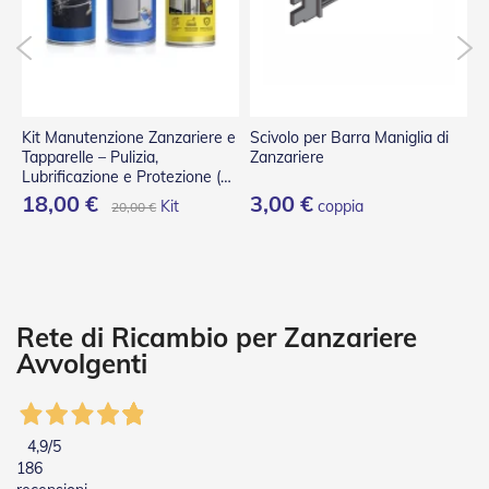
P
l
i
s
s
è
e
Kit Manutenzione Zanzariere e
Scivolo per Barra Maniglia di
C
T
Tapparelle – Pulizia,
Zanzariere
T
e
Lubrificazione e Protezione (3
n
Spray)
18,00 €
3,00 €
1
d
Kit
coppia
20,00 €
e
a
R
u
l
l
Rete di Ricambio per Zanzariere
o
Avvolgenti
A
c
c
e
4,9
/5
s
186
s