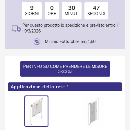
d
9
0
30
47
e
a
GIORNI
ORE
MINUTI
SECONDI
C
a
Per questo prodotto la spedizione è prevista entro il
d
:
9/3/2026
u
t
Minimo Fatturabile mq 1,50
a
T
e
n
PER INFO SU COME PRENDERE LE MISURE
d
clicca qui
e
a
B
Applicazione della rete
r
a
c
c
i
E
s
t