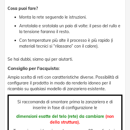
g
e
Cosa puoi fare?
n
t
Monta la rete seguendo le istruzioni.
i
Arrotolala e srotolala un paio di volte: il peso del rullo e
la tensione faranno il resto.
Z
a
Con temperature più alte il processo è più rapido (i
n
materiali tecnici si “rilassano” con il calore).
z
a
r
Se hai dubbi, siamo qui per aiutarti.
i
Consiglio per l'acquisto:
e
r
Ampia scelta di reti con caratteristiche diverse. Possibilità di
e
configurare il prodotto in modo da renderlo idoneo per il
P
ricambio su qualsiasi modello di zanzariera esistente.
l
i
s
Si raccomanda di smontare prima la zanzariera e di
s
inserire in fase di configurazione le
e
t
dimensioni esatte del telo (rete) da cambiare
(non
t
della struttura).
a