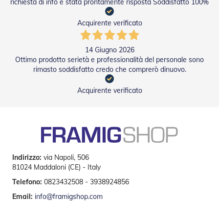
richiesta di info è stata prontamente risposta Soddisfatto 100%
D
a
Acquirente verificato
S
o
l
e
14 Giugno 2026
Ottimo prodotto serietà e professionalità del personale sono
Zanzariere
rimasto soddisfatto credo che comprerò dinuovo.
Z
Acquirente verificato
a
n
z
a
r
i
e
Indirizzo:
via Napoli, 506
r
e
81024 Maddaloni (CE) - Italy
A
Telefono:
0823432508 - 3938924856
v
v
Email:
info@framigshop.com
o
l