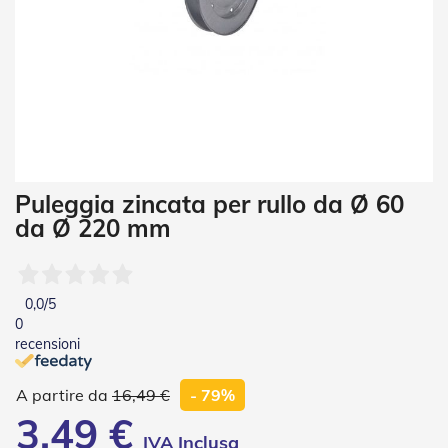
i
a
n
e
T
e
n
d
e
V
Vai
Puleggia zincata per rullo da Ø 60
e
all'inizio
r
da Ø 220 mm
della
t
galleria
i
di
c
a
immagini
0,0
/5
l
0
i
recensioni
T
e
16,49 €
- 79%
n
3,49 €
d
e