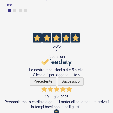
n
mq
d
e
a
d
i
s
o
l
a
5,0
/5
T
4
e
recensioni
s
s
u
Le nostre recensioni a 4 e 5 stelle.
t
Clicca qui per leggerle tutte >
i
Precedente
Successivo
e
t
e
l
19 Luglio 2026
i
Personale molto cordiale e gentili i materiali sono sempre arrivati
c
in tempi brevi con imballi giusti .
o