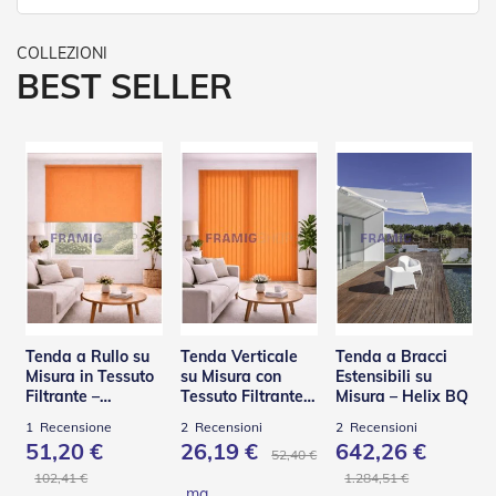
e
P
e
BEST SELLER
r
g
o
l
a
t
i
C
a
p
p
o
t
Tenda a Rullo su
Tenda Verticale
Tenda a Bracci
t
Misura in Tessuto
su Misura con
Estensibili su
i
Filtrante –
Tessuto Filtrante –
Misura – Helix BQ
n
Panama
Panama
e
1
Recensione
2
Recensioni
2
Recensioni
51,20 €
26,19 €
642,26 €
52,40 €
T
e
102,41 €
1.284,51 €
mq