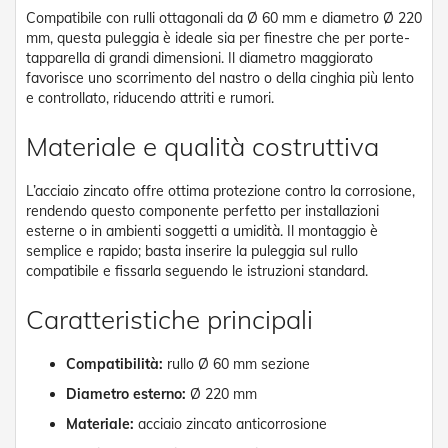
d
Compatibile con rulli ottagonali da Ø 60 mm e diametro Ø 220
e
mm, questa puleggia è ideale sia per finestre che per porte-
a
tapparella di grandi dimensioni. Il diametro maggiorato
C
favorisce uno scorrimento del nastro o della cinghia più lento
a
d
e controllato, riducendo attriti e rumori.
u
t
Materiale e qualità costruttiva
a
T
L’acciaio zincato offre ottima protezione contro la corrosione,
e
rendendo questo componente perfetto per installazioni
n
esterne o in ambienti soggetti a umidità. Il montaggio è
d
semplice e rapido; basta inserire la puleggia sul rullo
e
compatibile e fissarla seguendo le istruzioni standard.
a
B
Caratteristiche principali
r
a
c
Compatibilità:
rullo Ø 60 mm sezione
c
i
Diametro esterno:
Ø 220 mm
E
s
Materiale:
acciaio zincato anticorrosione
t