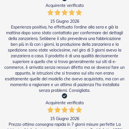
n
Acquirente verificato
f
e
z
15 Giugno 2026
i
Esperienza positiva, ho effettuato l’ordine alla sera e già la
o
mattina dopo sono stato contattato per confermare dei dettagli
n
a
della zanzariera. Sebbene il sito prevedeva una fabbricazione
t
ben più in là con i giorni, la produzione della zanzariera e la
i
spedizione sono state velocissime, nel giro di 3 giorni avevo la
zanzariera a casa. Il prodotto è di una qualità decisamente
A
superiore a quello che si trova generalmente sui siti di e-
c
commerce, è arrivata senza nessun difetto ma se dovessi fare un
c
appunto, le istruzioni che si trovano sul sito non erano
e
esattamente quelle del modello che avevo acquistato, ma con un
s
momento a ragionare e un attimo di pazienza l’ho installata
s
senza problemi. Consigliata.
o
r
i
Acquirente verificato
T
e
n
15 Giugno 2026
d
Prezzo ottimo consegna rapida in 7 giorni misure perfette La
e