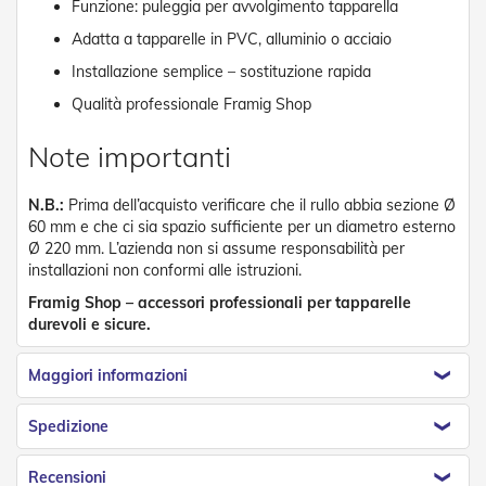
Funzione: puleggia per avvolgimento tapparella
e
n
Adatta a tapparelle in PVC, alluminio o acciaio
s
i
Installazione semplice – sostituzione rapida
b
Qualità professionale Framig Shop
i
l
i
Note importanti
T
N.B.:
Prima dell’acquisto verificare che il rullo abbia sezione Ø
e
60 mm e che ci sia spazio sufficiente per un diametro esterno
n
d
Ø 220 mm. L’azienda non si assume responsabilità per
e
installazioni non conformi alle istruzioni.
P
Framig Shop – accessori professionali per tapparelle
e
durevoli e sicure.
r
G
i
Maggiori informazioni
a
r
d
Spedizione
i
n
Recensioni
i