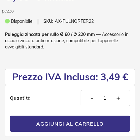
P
l
pezzo
i
s
❘
Disponibile
SKU:
AX-PULNORFER22
s
è
Puleggia zincata per rullo Ø 60 / Ø 220 mm
— Accessorio in
acciaio zincato anticorrosione, compatibile per tapparelle
T
avvolgibili standard.
e
n
d
e
a
Prezzo IVA Inclusa: 3,49 €
R
u
l
l
-
+
Quantità
o
A
c
c
AGGIUNGI AL CARRELLO
e
s
s