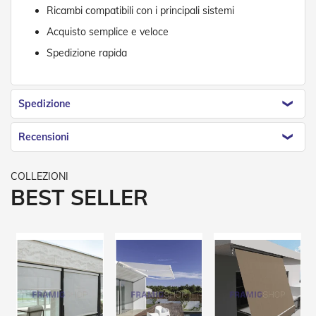
n
Ricambi compatibili con i principali sistemi
f
e
Acquisto semplice e veloce
z
Spedizione rapida
i
o
n
a
Spedizione
t
i
Recensioni
A
c
c
e
BEST SELLER
s
s
o
r
i
T
e
n
d
e