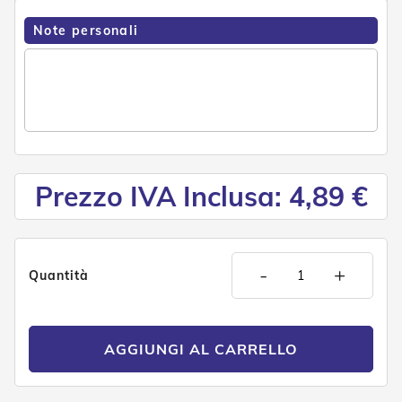
e
n
Note personali
s
i
b
i
l
i
T
e
Prezzo IVA Inclusa: 4,89 €
n
d
e
P
e
r
-
+
Quantità
G
i
a
r
AGGIUNGI AL CARRELLO
d
i
n
i