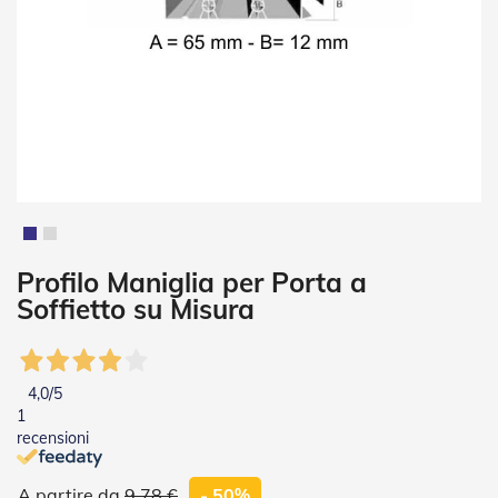
i
a
n
e
T
e
n
d
e
V
e
r
t
Vai
Profilo Maniglia per Porta a
i
all'inizio
Soffietto su Misura
c
della
a
galleria
l
di
i
immagini
4,0
/5
T
1
e
recensioni
n
d
e
9,78 €
- 50%