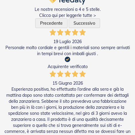
g
e
Le nostre recensioni a 4 e 5 stelle.
n
Clicca qui per leggerle tutte >
t
i
Precedente
Successivo
Z
a
19 Luglio 2026
n
Personale molto cordiale e gentili i materiali sono sempre arrivati
z
in tempi brevi con imballi giusti .
a
r
i
Acquirente verificato
e
r
e
15 Giugno 2026
P
Esperienza positiva, ho effettuato l’ordine alla sera e già la
l
mattina dopo sono stato contattato per confermare dei dettagli
i
della zanzariera. Sebbene il sito prevedeva una fabbricazione
s
ben più in là con i giorni, la produzione della zanzariera e la
s
spedizione sono state velocissime, nel giro di 3 giorni avevo la
e
zanzariera a casa. Il prodotto è di una qualità decisamente
t
superiore a quello che si trova generalmente sui siti di e-
t
a
commerce, è arrivata senza nessun difetto ma se dovessi fare un