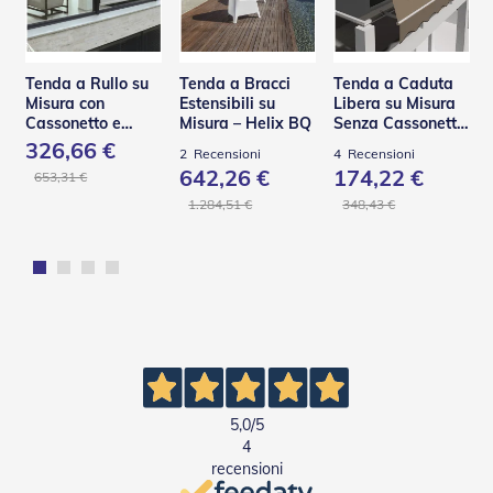
D
a
S
o
Tenda a Rullo su
Tenda a Bracci
Tenda a Caduta
l
Misura con
Estensibili su
Libera su Misura
e
Cassonetto e
Misura – Helix BQ
Senza Cassonetto
Guide in Acciaio –
– TSA
326,66 €
Zanzariere
2
Recensioni
4
Recensioni
C130 Q
642,26 €
174,22 €
653,31 €
Z
1.284,51 €
348,43 €
a
n
z
a
r
i
e
r
e
A
v
5,0
/5
v
4
o
recensioni
l