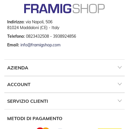
v
o
l
i
Indirizzo:
via Napoli, 506
81024 Maddaloni (CE) - Italy
Z
a
Telefono:
0823432508 - 3938924856
n
z
Email:
info@framigshop.com
a
r
i
e
AZIENDA
r
e
a
ACCOUNT
B
a
t
SERVIZIO CLIENTI
t
e
n
t
METODI DI PAGAMENTO
e