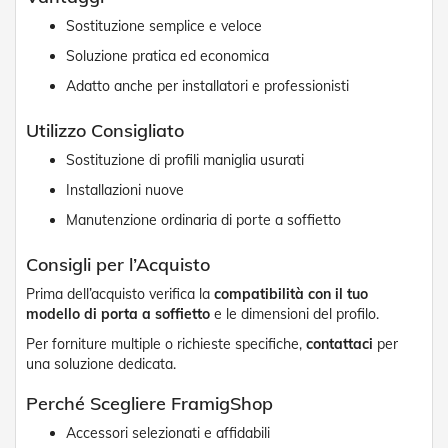
n
d
Sostituzione semplice e veloce
e
Soluzione pratica ed economica
a
d
Adatto anche per installatori e professionisti
i
s
Utilizzo Consigliato
o
l
Sostituzione di profili maniglia usurati
a
Installazioni nuove
T
Manutenzione ordinaria di porte a soffietto
e
s
s
Consigli per l’Acquisto
u
t
Prima dell’acquisto verifica la
compatibilità con il tuo
i
modello di porta a soffietto
e le dimensioni del profilo.
e
Per forniture multiple o richieste specifiche,
contattaci
per
t
una soluzione dedicata.
e
l
i
Perché Scegliere FramigShop
c
Accessori selezionati e affidabili
o