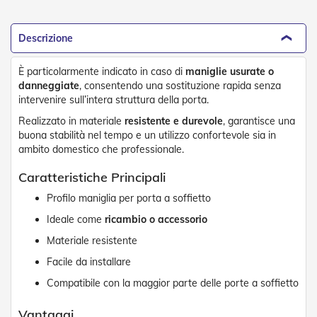
e
P
e
Descrizione
r
g
È particolarmente indicato in caso di
maniglie usurate o
o
danneggiate
, consentendo una sostituzione rapida senza
l
a
intervenire sull’intera struttura della porta.
t
Realizzato in materiale
resistente e durevole
, garantisce una
i
buona stabilità nel tempo e un utilizzo confortevole sia in
ambito domestico che professionale.
C
a
Caratteristiche Principali
p
p
Profilo maniglia per porta a soffietto
o
t
Ideale come
ricambio o accessorio
t
Materiale resistente
i
n
Facile da installare
e
Compatibile con la maggior parte delle porte a soffietto
T
e
Vantaggi