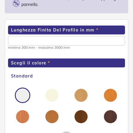
o
pannello.
r
i
T
e
Lunghezza Finita Del Profilo in mm
n
d
e
T
minimo 300 mm - massimo 3000 mm
e
c
n
Scegli il colore
i
c
Standard
h
e
Tende
da
sole
T
e
n