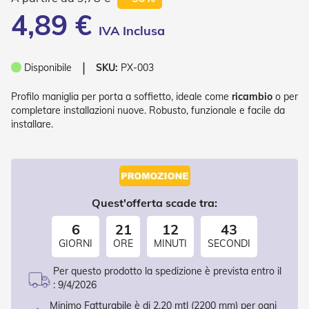
P
4,89 €
l
i
s
s
❘
è
Disponibile
SKU:
PX-003
T
Profilo maniglia per porta a soffietto, ideale come
ricambio
o per
e
completare installazioni nuove. Robusto, funzionale e facile da
n
installare.
d
e
a
R
u
l
Quest'offerta scade tra:
l
o
6
21
12
42
A
GIORNI
ORE
MINUTI
SECONDI
c
c
Per questo prodotto la spedizione è prevista entro il
e
:
9/4/2026
s
s
Minimo Fatturabile è di 2,20 mtl (2200 mm) per ogni