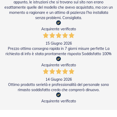
t
appunto, le istruzioni che si trovano sul sito non erano
e
esattamente quelle del modello che avevo acquistato, ma con un
momento a ragionare e un attimo di pazienza l’ho installata
Z
senza problemi. Consigliata.
a
n
Acquirente verificato
z
a
r
15 Giugno 2026
i
Prezzo ottimo consegna rapida in 7 giorni misure perfette La
e
r
richiesta di info è stata prontamente risposta Soddisfatto 100%
e
F
Acquirente verificato
i
s
s
14 Giugno 2026
e
Ottimo prodotto serietà e professionalità del personale sono
e
rimasto soddisfatto credo che comprerò dinuovo.
S
c
o
Acquirente verificato
r
r
e