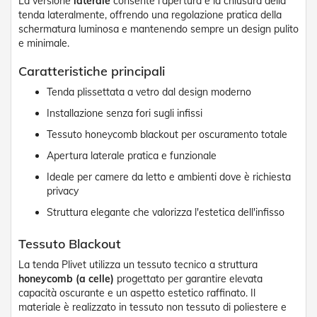
La versione
laterale
consente l'apertura e la chiusura della
n
tenda lateralmente, offrendo una regolazione pratica della
f
schermatura luminosa e mantenendo sempre un design pulito
e
z
e minimale.
i
o
Caratteristiche principali
n
Tenda plissettata a vetro dal design moderno
a
t
Installazione senza fori sugli infissi
i
Tessuto honeycomb blackout per oscuramento totale
A
Apertura laterale pratica e funzionale
c
c
Ideale per camere da letto e ambienti dove è richiesta
e
privacy
s
s
Struttura elegante che valorizza l'estetica dell'infisso
o
r
Tessuto Blackout
i
T
La tenda Plivet utilizza un tessuto tecnico a struttura
e
honeycomb (a celle)
progettato per garantire elevata
n
capacità oscurante e un aspetto estetico raffinato. Il
d
materiale è realizzato in tessuto non tessuto di poliestere e
e