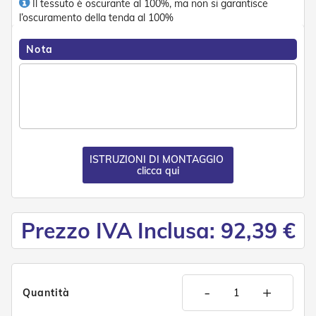
Il tessuto è oscurante al 100%, ma non si garantisce
e
l’oscuramento della tenda al 100%
P
e
r
Nota
g
o
l
a
t
i
C
ISTRUZIONI DI MONTAGGIO
a
clicca qui
p
p
o
t
Prezzo IVA Inclusa: 92,39 €
t
i
n
e
-
+
T
Quantità
e