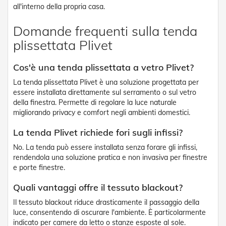
t
all'interno della propria casa.
e
Domande frequenti sulla tenda
Z
a
plissettata Plivet
n
z
Cos'è una tenda plissettata a vetro Plivet?
a
r
La tenda plissettata Plivet è una soluzione progettata per
i
essere installata direttamente sul serramento o sul vetro
e
della finestra. Permette di regolare la luce naturale
r
e
migliorando privacy e comfort negli ambienti domestici.
F
i
La tenda Plivet richiede fori sugli infissi?
s
No. La tenda può essere installata senza forare gli infissi,
s
rendendola una soluzione pratica e non invasiva per finestre
e
e
e porte finestre.
S
c
Quali vantaggi offre il tessuto blackout?
o
Il tessuto blackout riduce drasticamente il passaggio della
r
r
luce, consentendo di oscurare l'ambiente. È particolarmente
e
indicato per camere da letto o stanze esposte al sole.