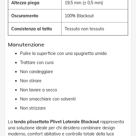
g
Altezza piega
19,5 mm (± 0,5 mm)
e
n
Oscuramento
100% Blackout
t
i
Consistenza al tatto
Tessuto non tessuto
Z
a
Manutenzione
n
z
Pulire la superficie con una spugnetta umida
a
r
Trattare con cura
i
Non candeggiare
e
r
Non stirare
e
P
Non lavare a secco
l
Non smacchiare con solventi
i
s
Non strizzare
s
e
t
La
tenda plissettata Plivet Laterale Blackout
rappresenta
t
una soluzione ideale per chi desidera combinare design
a
moderno, comfort abitativo e controllo totale della luce