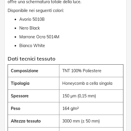
offre una schermatura totale della luce.
D
a
Disponibile nei seguenti colori:
S
o
Avorio 5010B
l
Nero Black
e
Marrone Ocra 5014M
Zanzariere
Bianco White
Z
a
Dati tecnici tessuto
n
z
Composizione
TNT 100% Poliestere
a
r
Tipologia
Honeycomb a cella singola
i
e
r
Spessore
150 µm (0,15 mm)
e
A
Peso
164 g/m²
v
v
o
Altezza tessuto
3000 mm (± 50 mm)
l