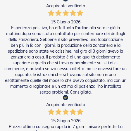
e
Acquirente verificato
l
l
e
15 Giugno 2026
i
Esperienza positiva, ho effettuato l’ordine alla sera e già la
n
mattina dopo sono stato contattato per confermare dei dettagli
A
della zanzariera. Sebbene il sito prevedeva una fabbricazione
l
l
ben più in là con i giorni, la produzione della zanzariera e la
u
spedizione sono state velocissime, nel giro di 3 giorni avevo la
m
zanzariera a casa. Il prodotto è di una qualità decisamente
i
superiore a quello che si trova generalmente sui siti di e-
n
commerce, è arrivata senza nessun difetto ma se dovessi fare un
i
appunto, le istruzioni che si trovano sul sito non erano
o
esattamente quelle del modello che avevo acquistato, ma con un
momento a ragionare e un attimo di pazienza l’ho installata
T
senza problemi. Consigliata.
a
p
p
Acquirente verificato
a
r
e
15 Giugno 2026
l
Prezzo ottimo consegna rapida in 7 giorni misure perfette La
l