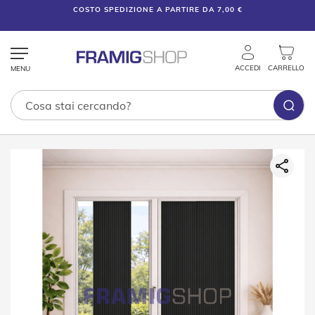
COSTO SPEDIZIONE A PARTIRE DA 7,00 €
ACCEDI
CARRELLO
Tende
Vai
Tecniche
alla
fine
T
della
e
galleria
n
di
d
e
immagini
V
e
n
e
z