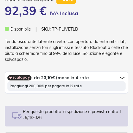
P
92,39 €
l
i
s
s
❘
è
Disponibile
SKU:
TP-PLIVETLB
T
Tenda oscurante laterale a vetro con apertura da entrambi i lati,
e
installazione senza fori sugli infissi e tessuto Blackout a celle che
n
aiuta a schermare fino al 99% della luce. Soluzione elegante e
d
salvaspazio.
e
a
R
u
l
l
o
A
c
Per questo prodotto la spedizione è prevista entro il
c
:
9/4/2026
e
s
s