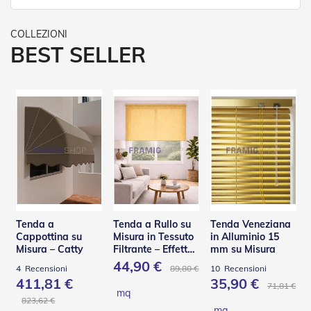
R
e
t
i
BEST SELLER
e
A
c
c
e
s
s
o
r
i
Z
a
n
z
Tenda a
Tenda a Rullo su
Tenda Veneziana
a
Cappottina su
Misura in Tessuto
in Alluminio 15
r
Misura – Catty
Filtrante – Effetto
mm su Misura
i
Shantung
44,90 €
89,80 €
4
Recensioni
10
Recensioni
e
411,81 €
35,90 €
r
71,81 €
mq
e
823,62 €
mq