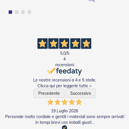
Tapparelle
T
a
p
p
a
r
e
5,0
/5
l
l
4
e
recensioni
i
n
P
Le nostre recensioni a 4 e 5 stelle.
V
Clicca qui per leggerle tutte >
C
Precedente
Successivo
T
a
19 Luglio 2026
p
p
Personale molto cordiale e gentili i materiali sono sempre arrivati
a
in tempi brevi con imballi giusti .
r