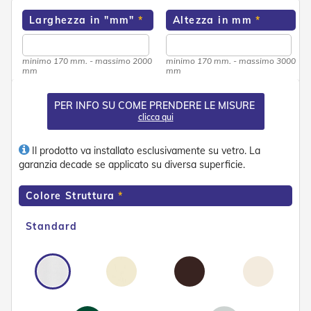
o
Larghezza in "mm"
Altezza in mm
r
i
T
e
minimo 170 mm. - massimo 2000
minimo 170 mm. - massimo 3000
n
mm
mm
d
e
PER INFO SU COME PRENDERE LE MISURE
T
clicca qui
e
c
n
Il prodotto va installato esclusivamente su vetro. La
i
garanzia decade se applicato su diversa superficie.
c
h
Colore Struttura
e
Tende
Standard
da
sole
T
e
n