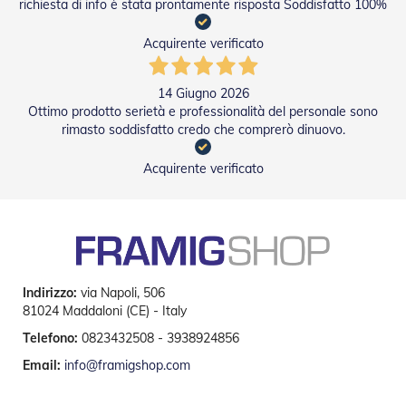
richiesta di info è stata prontamente risposta Soddisfatto 100%
e
I
Acquirente verificato
n
n
o
14 Giugno 2026
v
a
Ottimo prodotto serietà e professionalità del personale sono
t
rimasto soddisfatto credo che comprerò dinuovo.
i
v
Acquirente verificato
e
e
d
i
D
e
s
i
Indirizzo:
via Napoli, 506
g
81024 Maddaloni (CE) - Italy
n
Telefono:
0823432508 - 3938924856
T
Email:
info@framigshop.com
a
p
p