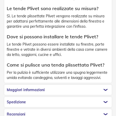
v
o
Le tende Plivet sono realizzate su misura?
l
Sì. Le tende plissettate Plivet vengono realizzate su misura
i
per adattarsi perfettamente alle dimensioni della finestra e
Z
garantire una perfetta integrazione con l'infisso.
a
n
Dove si possono installare le tende Plivet?
z
Le tende Plivet possono essere installate su finestre, porte
a
r
finestre e vetrate in diversi ambienti della casa come camere
i
da letto, soggiorni, cucine e uffici.
e
r
Come si pulisce una tenda plissettata Plivet?
e
Per la pulizia è sufficiente utilizzare una spugna leggermente
a
B
umida evitando candeggina, solventi e lavaggi aggressivi.
a
t
Maggiori informazioni
t
e
n
Spedizione
t
e
Recensioni