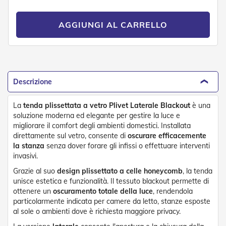
n
d
e
AGGIUNGI AL CARRELLO
a
d
i
s
o
l
Descrizione
a
T
La
tenda plissettata a vetro Plivet Laterale Blackout
è una
e
soluzione moderna ed elegante per gestire la luce e
s
migliorare il comfort degli ambienti domestici. Installata
s
direttamente sul vetro, consente di
oscurare efficacemente
u
la stanza
senza dover forare gli infissi o effettuare interventi
t
invasivi.
i
e
Grazie al suo
design plissettato a celle honeycomb
, la tenda
t
unisce estetica e funzionalità. Il tessuto blackout permette di
e
ottenere un
oscuramento totale della luce
, rendendola
l
particolarmente indicata per camere da letto, stanze esposte
i
c
al sole o ambienti dove è richiesta maggiore privacy.
o