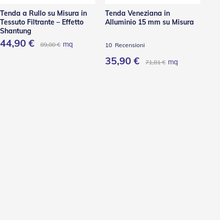
Tenda a Rullo su Misura in
Tenda Veneziana in
Te
Tessuto Filtrante – Effetto
Alluminio 15 mm su Misura
Mi
Shantung
TS
44,90 €
mq
89,80 €
10
Recensioni
4
R
35,90 €
1
mq
71,81 €