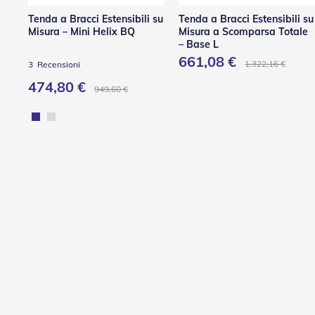
Porte
a
Tenda a Bracci Estensibili su
Tenda a Bracci Estensibili su
soffietto
Misura – Mini Helix BQ
Misura a Scomparsa Totale
Porte
– Base L
a
661,08 €
1.322,16 €
3
Recensioni
Soffietto
474,80 €
in
949,60 €
PVC
Accessori
Porte
a
Soffietto
Ferramenta