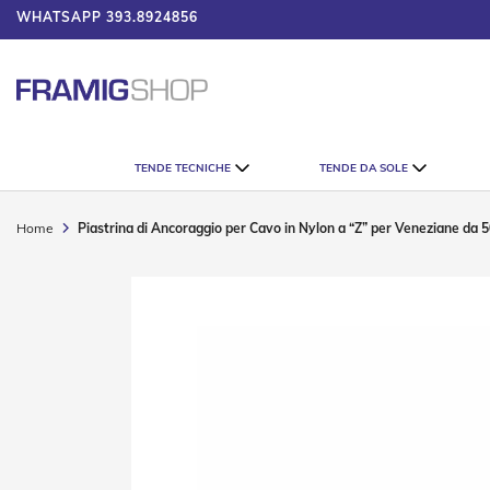
WHATSAPP
393.8924856
UMATORE
Tende
TENDE TECNICHE
TENDE DA SOLE
Tecniche
Tende
Veneziane
Home
Piastrina di Ancoraggio per Cavo in Nylon a “Z” per Veneziane da
Tende
Verticali
Vai
Tende
alla
Plissè
fine
della
Tende
galleria
a
di
Rullo
immagini
Accessori
Tende
Tecniche