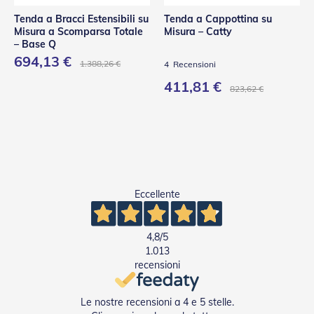
Tenda a Bracci Estensibili su
Tenda a Cappottina su
Misura a Scomparsa Totale
Misura – Catty
– Base Q
694,13 €
1.388,26 €
4
Recensioni
411,81 €
823,62 €
Eccellente
4,8
/5
1.013
recensioni
Le nostre recensioni a 4 e 5 stelle.