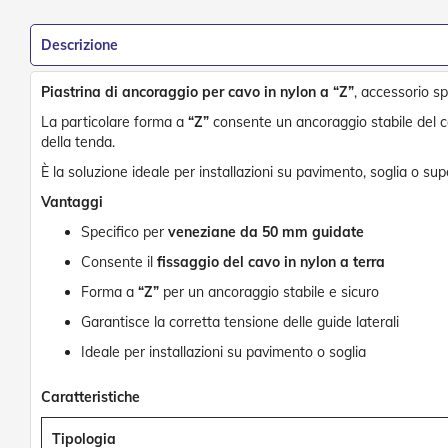
Tessuti
Vai
e
all'inizio
Descrizione
teli
della
confezionati
galleria
di
Piastrina di ancoraggio per cavo in nylon a “Z”
, accessorio s
Accessori
immagini
Tende
La particolare forma a
“Z”
consente un ancoraggio stabile del cav
Da
della tenda.
Sole
È la soluzione ideale per installazioni su pavimento, soglia o sup
Zanzariere
Vantaggi
Zanzariere
Avvolgenti
Specifico per
veneziane da 50 mm guidate
Zanzariere
Consente il
fissaggio del cavo in nylon a terra
Plissettate
Forma a
“Z”
per un ancoraggio stabile e sicuro
Zanzariere
Garantisce la corretta tensione delle guide laterali
Fisse
e
Ideale per installazioni su pavimento o soglia
Scorrevoli
Zanzariere
Caratteristiche
a
Battente
Tipologia