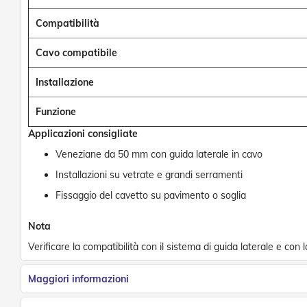
Reti
Compatibilità
e
Accessori
Cavo compatibile
Zanzariere
Tapparelle
Installazione
Tapparelle
in
Funzione
PVC
Applicazioni consigliate
Tapparelle
in
Veneziane da 50 mm con guida laterale in cavo
Alluminio
Installazioni su vetrate e grandi serramenti
Tapparelle
Fissaggio del cavetto su pavimento o soglia
Innovative
e
di
Nota
Design
Verificare la compatibilità con il sistema di guida laterale e con l
Tapparelle
in
Maggiori informazioni
Acciaio