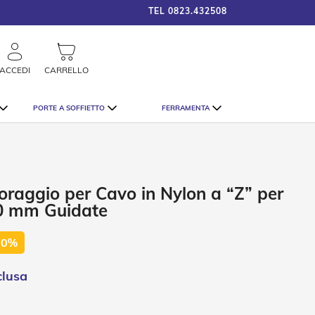
TEL
0823.432508
framigshop_it
STRAORDINARI SCONTI SU TU
rca
ACCEDI
CARRELLO
PORTE A SOFFIETTO
FERRAMENTA
coraggio per Cavo in Nylon a “Z” per
0 mm Guidate
50%