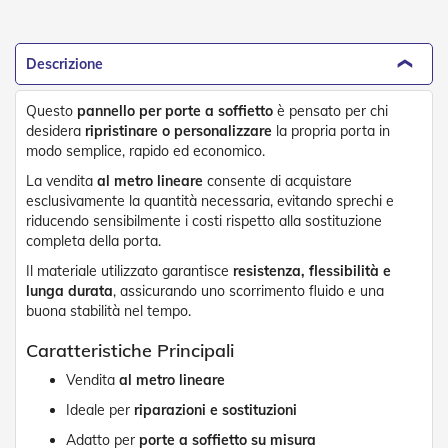
e
P
e
Descrizione
r
g
o
Questo
pannello per porte a soffietto
è pensato per chi
l
desidera
ripristinare o personalizzare
la propria porta in
a
modo semplice, rapido ed economico.
t
i
La vendita
al metro lineare
consente di acquistare
esclusivamente la quantità necessaria, evitando sprechi e
C
riducendo sensibilmente i costi rispetto alla sostituzione
a
completa della porta.
p
p
Il materiale utilizzato garantisce
resistenza, flessibilità e
o
lunga durata
, assicurando uno scorrimento fluido e una
t
buona stabilità nel tempo.
t
i
Caratteristiche Principali
n
e
Vendita
al metro lineare
Ideale per
riparazioni e sostituzioni
T
e
Adatto per
porte a soffietto su misura