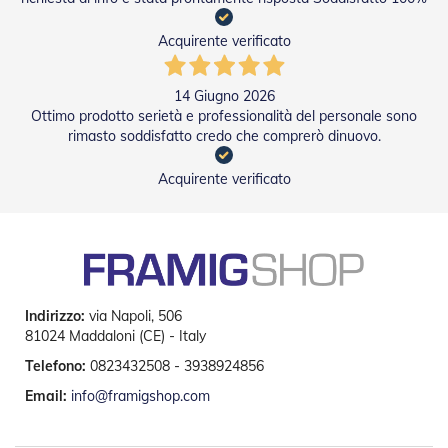
v
o
Acquirente verificato
l
i
14 Giugno 2026
Z
Ottimo prodotto serietà e professionalità del personale sono
a
rimasto soddisfatto credo che comprerò dinuovo.
n
z
a
Acquirente verificato
r
i
e
r
e
a
B
Indirizzo:
via Napoli, 506
a
t
81024 Maddaloni (CE) - Italy
t
Telefono:
0823432508 - 3938924856
e
n
Email:
info@framigshop.com
t
e