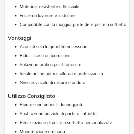
n
d
Materiale resistente e flessibile
e
Facile da lavorare e installare
a
d
Compatibile con la maggior parte delle porte a soffietto
i
s
Vantaggi
o
l
Acquisti solo la quantità necessaria
a
Riduci i costi di riparazione
T
Soluzione pratica per il fai-da-te
e
s
Ideale anche per installatori e professionisti
s
u
Nessun vincolo di misure standard
t
i
Utilizzo Consigliato
e
t
Riparazione pannelli danneggiati
e
Sostituzione parziale di porte a soffietto
l
i
Realizzazione di porte a soffietto personalizzate
c
o
Manutenzione ordinaria