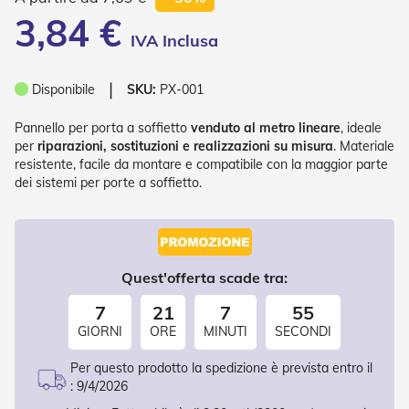
P
3,84 €
l
i
s
s
❘
è
Disponibile
SKU:
PX-001
T
Pannello per porta a soffietto
venduto al metro lineare
, ideale
e
per
riparazioni, sostituzioni e realizzazioni su misura
. Materiale
n
resistente, facile da montare e compatibile con la maggior parte
d
dei sistemi per porte a soffietto.
e
a
R
u
l
l
Quest'offerta scade tra:
o
7
21
7
54
A
GIORNI
ORE
MINUTI
SECONDI
c
c
Per questo prodotto la spedizione è prevista entro il
e
:
9/4/2026
s
s