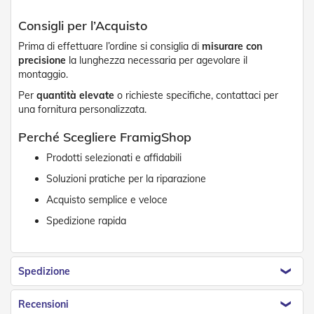
n
f
Consigli per l’Acquisto
e
z
Prima di effettuare l’ordine si consiglia di
misurare con
i
precisione
la lunghezza necessaria per agevolare il
o
montaggio.
n
a
Per
quantità elevate
o richieste specifiche, contattaci per
t
una fornitura personalizzata.
i
Perché Scegliere FramigShop
A
c
Prodotti selezionati e affidabili
c
Soluzioni pratiche per la riparazione
e
s
Acquisto semplice e veloce
s
o
Spedizione rapida
r
i
T
e
Spedizione
n
d
Recensioni
e