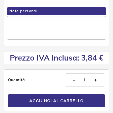
e
n
Note personali
s
i
b
i
l
i
T
e
n
Prezzo IVA Inclusa: 3,84 €
d
e
P
e
r
-
+
Quantità
G
i
a
r
d
AGGIUNGI AL CARRELLO
i
n
i