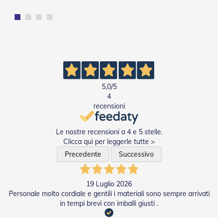
g
e
n
t
i
Z
a
n
z
5,0
/5
a
4
r
recensioni
i
e
r
Le nostre recensioni a 4 e 5 stelle.
e
Clicca qui per leggerle tutte >
P
l
Precedente
Successivo
i
s
s
19 Luglio 2026
e
Personale molto cordiale e gentili i materiali sono sempre arrivati
t
t
in tempi brevi con imballi giusti .
a