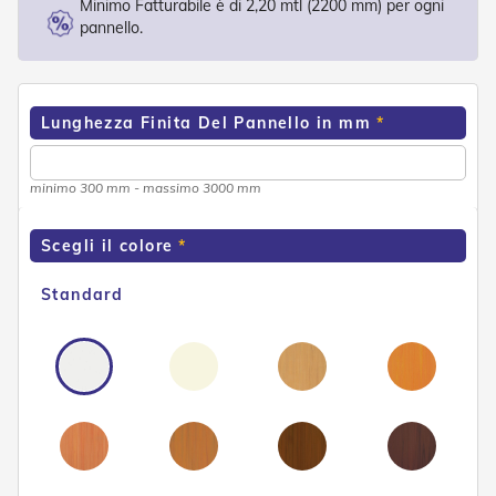
Minimo Fatturabile è di 2,20 mtl (2200 mm) per ogni
o
pannello.
r
i
T
e
n
Lunghezza Finita Del Pannello in mm
d
e
T
minimo 300 mm - massimo 3000 mm
e
c
n
Scegli il colore
i
c
h
Standard
e
Tende
da
sole
T
e
n