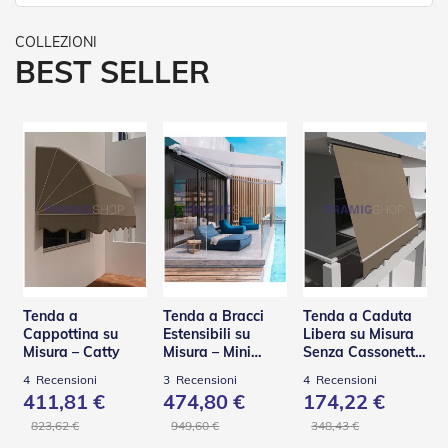
D
a
S
BEST SELLER
o
l
e
Zanzariere
Z
a
n
z
a
r
i
e
Tenda a
Tenda a Bracci
Tenda a Caduta
r
Cappottina su
Estensibili su
Libera su Misura
e
Misura – Catty
Misura – Mini
Senza Cassonetto
A
Helix BQ
– TSA
v
4
Recensioni
3
Recensioni
4
Recensioni
v
411,81 €
474,80 €
174,22 €
o
823,62 €
949,60 €
348,43 €
l