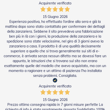
t
Acquirente verificato
e
Z
15 Giugno 2026
a
Esperienza positiva, ho effettuato l’ordine alla sera e già la
n
mattina dopo sono stato contattato per confermare dei dettagli
z
della zanzariera. Sebbene il sito prevedeva una fabbricazione
a
ben più in là con i giorni, la produzione della zanzariera e la
r
spedizione sono state velocissime, nel giro di 3 giorni avevo la
i
e
zanzariera a casa. Il prodotto è di una qualità decisamente
r
superiore a quello che si trova generalmente sui siti di e-
e
commerce, è arrivata senza nessun difetto ma se dovessi fare un
F
appunto, le istruzioni che si trovano sul sito non erano
i
esattamente quelle del modello che avevo acquistato, ma con un
s
momento a ragionare e un attimo di pazienza l’ho installata
s
senza problemi. Consigliata.
e
e
S
Acquirente verificato
c
o
r
15 Giugno 2026
r
Prezzo ottimo consegna rapida in 7 giorni misure perfette La
e
richiesta di info è stata prontamente risposta Soddisfatto 100%