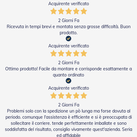
Acquirente verificato
R
e
t
2 Giorni Fa
i
e
Ricevuta in tempi brevi e montata senza grosse difficoltà. Buon
A
prodotto.
c
c
Acquirente verificato
e
s
s
2 Giorni Fa
o
Ottimo prodotto! Facile da montare e corrisponde esattamente a
r
quanto ordinato
i
Z
a
Acquirente verificato
n
z
a
2 Giorni Fa
r
Problemi solo con la spedizione un pò lunga ma forse dovuta al
i
periodo. comunque l'assistenza è efficiente e si è preoccupata di
e
sollecitare il corriere. tende perfettamente imballate e sono
r
soddisfatta del risultato, consiglio vivamente quest'azienda. Seria
e
ed affidabile