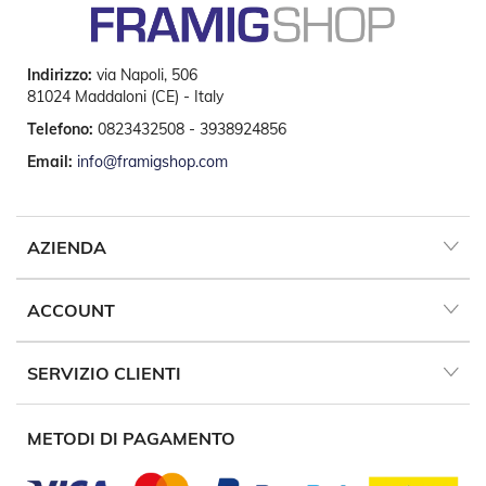
e
I
n
n
Indirizzo:
via Napoli, 506
o
81024 Maddaloni (CE) - Italy
v
Telefono:
0823432508 - 3938924856
a
t
Email:
info@framigshop.com
i
v
e
e
AZIENDA
d
i
D
e
ACCOUNT
s
i
g
SERVIZIO CLIENTI
n
T
METODI DI PAGAMENTO
a
p
p