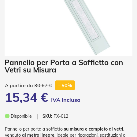
i
a
n
e
T
e
n
d
e
V
Vai
Pannello per Porta a Soffietto con
e
all'inizio
r
Vetri su Misura
della
t
galleria
i
di
c
30,67 €
- 50%
a
immagini
15,34 €
l
i
T
❘
Disponibile
SKU:
PX-012
e
n
d
Pannello per porta a soffietto
su misura e completo di vetri
,
e
venduto
al metro lineare
. Ideale per riparazioni, sostituzioni o