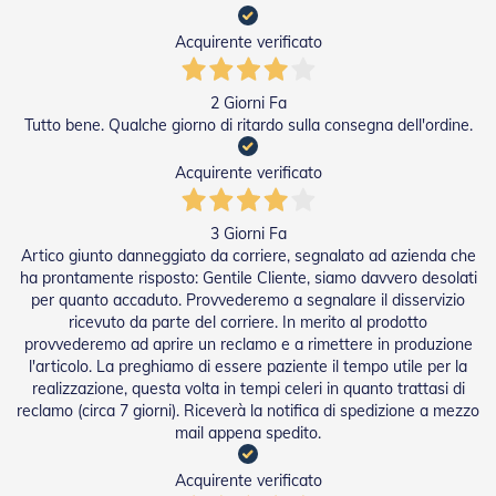
Tapparelle
Acquirente verificato
T
a
2 Giorni Fa
p
p
Tutto bene. Qualche giorno di ritardo sulla consegna dell'ordine.
a
r
Acquirente verificato
e
l
l
3 Giorni Fa
e
Artico giunto danneggiato da corriere, segnalato ad azienda che
i
ha prontamente risposto: Gentile Cliente, siamo davvero desolati
n
per quanto accaduto. Provvederemo a segnalare il disservizio
P
ricevuto da parte del corriere. In merito al prodotto
V
C
provvederemo ad aprire un reclamo e a rimettere in produzione
l'articolo. La preghiamo di essere paziente il tempo utile per la
T
realizzazione, questa volta in tempi celeri in quanto trattasi di
a
reclamo (circa 7 giorni). Riceverà la notifica di spedizione a mezzo
p
mail appena spedito.
p
a
Acquirente verificato
r