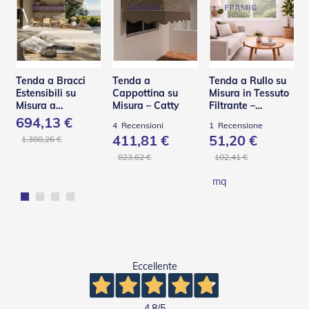
t
e
Z
a
n
z
Tenda a Bracci
Tenda a
Tenda a Rullo su
a
Estensibili su
Cappottina su
Misura in Tessuto
r
Misura a
Misura – Catty
Filtrante –
i
Scomparsa Totale
Panama
694,13 €
4
Recensioni
1
Recensione
e
– Base Q
411,81 €
51,20 €
1.388,26 €
r
e
823,62 €
102,41 €
F
i
mq
s
s
e
e
S
c
o
Eccellente
r
r
e
4,8
/5