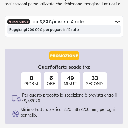
P
realizzazioni personalizzate che richiedono maggiore luminosità.
l
i
s
s
è
T
e
n
d
e
a
Quest'offerta scade tra:
R
u
8
6
49
32
l
GIORNI
ORE
MINUTI
SECONDI
l
o
Per questo prodotto la spedizione è prevista entro il
A
:
9/4/2026
c
Minimo Fatturabile è di 2,20 mtl (2200 mm) per ogni
c
pannello.
e
s
s