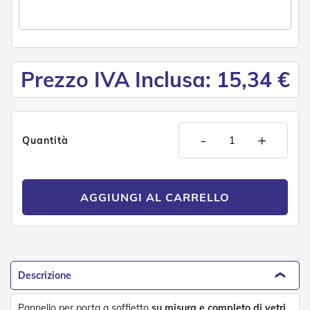
e
P
e
r
g
o
Prezzo IVA Inclusa: 15,34 €
l
a
t
i
-
+
Quantità
C
a
p
p
AGGIUNGI AL CARRELLO
o
t
t
i
n
e
Descrizione
T
e
Pannello per porta a soffietto
su misura e completo di vetri
,