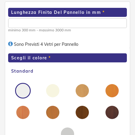
o
r
Lunghezza Finita Del Pannello in mm
i
T
e
minimo 300 mm - massimo 3000 mm
n
d
e
Sono Previsti 4 Vetri per Pannello
T
e
Scegli il colore
c
n
i
Standard
c
h
e
Tende
da
sole
T
e
n