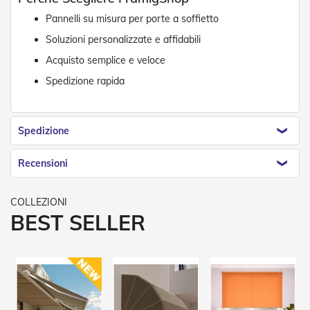
g
e
Pannelli su misura per porte a soffietto
n
t
Soluzioni personalizzate e affidabili
i
Acquisto semplice e veloce
Z
Spedizione rapida
a
n
z
a
Spedizione
r
i
Recensioni
e
r
e
P
l
BEST SELLER
i
s
s
e
t
t
a