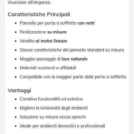
n
rinunciare all’eleganza.
f
e
Caratteristiche Principali
z
Pannello per porta a soffietto
con vetri
i
o
Realizzazione
su misura
n
a
Vendita
al metro lineare
t
Stesse caratteristiche del pannello standard su misura
i
Maggior passaggio di
luce naturale
A
c
Materiali resistenti e affidabili
c
Compatibile con la maggior parte delle porte a soffietto
e
s
s
Vantaggi
o
Combina funzionalità ed estetica
r
i
Migliora la luminosità degli ambienti
T
e
Soluzione su misura senza sprechi
n
Ideale per ambienti domestici e professionali
d
e