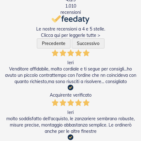
v
1.010
o
recensioni
l
i
Le nostre recensioni a 4 e 5 stelle.
Z
Clicca qui per leggerle tutte >
a
n
Precedente
Successivo
z
a
r
Ieri
i
Venditore affidabile, molto cordiale e ti segue per consigli...ho
e
avuto un piccolo contrattempo con l'ordine che nn coincideva con
r
quanto richiesto,ma sono riusciti a risolvere... consigliato
e
a
B
Acquirente verificato
a
t
t
Ieri
e
molto soddisfatto dell'acquisto, le zanzariere sembrano robuste,
n
misure precise, montaggio abbastanza semplice. Le ordinerò
t
anche per le altre finestre
e