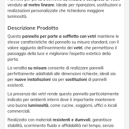
n
venduto
al metro lineare
. Ideale per riparazioni, sostituzioni o
d
realizzazioni personalizzate che richiedono maggiore
e
a
luminosità.
d
i
Descrizione Prodotto
s
Questo
pannello per porte a soffietto con vetri
mantiene le
o
stesse caratteristiche del pannello su misura standard, con il
l
a
valore aggiunto dell’inserimento dei
vetri
, che permettono il
passaggio della luce e migliorano l’aspetto estetico della
T
porta.
e
La vendita
su misura
consente di realizzare pannelli
s
perfettamente adattabili alle dimensioni richieste, ideali sia
s
u
per
nuove installazioni
sia per
sostituzioni
di pannelli
t
esistenti.
i
La presenza dei vetri rende questo pannello particolarmente
e
indicato per ambienti interni dove è importante mantenere
t
e
una buona
luminosità
, come cucine, soggiorni, uffici o locali
l
commerciali.
i
Realizzato con materiali
resistenti e durevoli
, garantisce
c
stabilità, scorrimento fluido e affidabilità nel tempo, senza
o