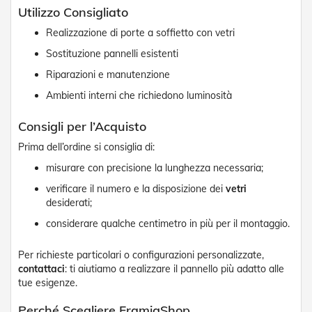
D
Utilizzo Consigliato
a
S
Realizzazione di porte a soffietto con vetri
o
Sostituzione pannelli esistenti
l
e
Riparazioni e manutenzione
Ambienti interni che richiedono luminosità
Zanzariere
Z
Consigli per l’Acquisto
a
Prima dell’ordine si consiglia di:
n
z
misurare con precisione la lunghezza necessaria;
a
r
verificare il numero e la disposizione dei
vetri
i
desiderati;
e
considerare qualche centimetro in più per il montaggio.
r
e
A
Per richieste particolari o configurazioni personalizzate,
v
contattaci
: ti aiutiamo a realizzare il pannello più adatto alle
v
tue esigenze.
o
l
Perché Scegliere FramigShop