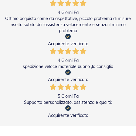
e
l
4 Giorni Fa
l
Ottimo acquisto come da aspettative, piccolo problema di misure
e
i
risolto subito dall'assistenza velocemente e senza il minimo
n
problema
A
l
Acquirente verificato
l
u
m
4 Giorni Fa
i
spedizione veloce materiale buono ,lo consiglio
n
i
o
Acquirente verificato
T
a
5 Giorni Fa
p
Supporto personalizzato, assistenza e qualità
p
a
Acquirente verificato
r
e
l
l