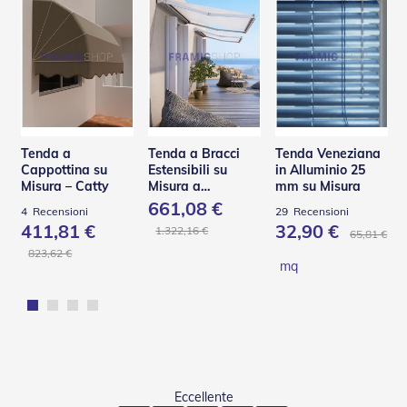
Tenda a
Tenda a Bracci
Tenda Veneziana
Cappottina su
Estensibili su
in Alluminio 25
Misura – Catty
Misura a
mm su Misura
Scomparsa Totale
661,08 €
4
Recensioni
29
Recensioni
– Base L
411,81 €
32,90 €
1.322,16 €
65,81 €
823,62 €
mq
Eccellente