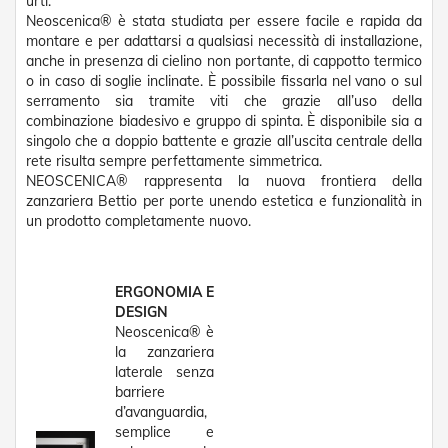
urti.
v
Neoscenica® è stata studiata per essere facile e rapida da
o
montare e per adattarsi a qualsiasi necessità di installazione,
l
anche in presenza di cielino non portante, di cappotto termico
i
o in caso di soglie inclinate. È possibile fissarla nel vano o sul
Z
serramento sia tramite viti che grazie all’uso della
a
combinazione biadesivo e gruppo di spinta. È disponibile sia a
n
singolo che a doppio battente e grazie all’uscita centrale della
z
rete risulta sempre perfettamente simmetrica.
a
NEOSCENICA® rappresenta la nuova frontiera della
r
zanzariera Bettio per porte unendo estetica e funzionalità in
i
un prodotto completamente nuovo.
e
r
e
a
ERGONOMIA E
B
DESIGN
a
Neoscenica® è
t
la zanzariera
t
e
laterale senza
n
barriere
t
d’avanguardia,
e
semplice e