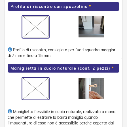
n
d
Profilo di riscontro con spazzolino
e
a
d
i
s
o
l
a
Profilo di riscontro, consigliato per fuori squadra maggiori
di 7 mm e fino a 15 mm.
T
e
s
Maniglietta in cuoio naturale (conf. 2 pezzi)
s
u
t
i
e
t
e
l
Maniglietta flessibile in cuoio naturale, realizzata a mano,
i
che permette di estrarre la barra maniglia quando
c
l'impugnatura di essa non è accessibile perché coperta dal
o