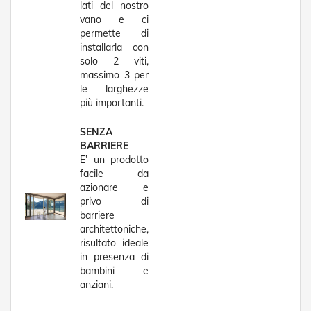
lati del nostro
P
vano e ci
e
permette di
r
installarla con
T
e
solo 2 viti,
n
massimo 3 per
d
le larghezze
e
più importanti.
D
a
SENZA
S
BARRIERE
o
E’ un prodotto
l
e
facile da
azionare e
M
privo di
o
barriere
t
architettoniche,
o
risultato ideale
r
in presenza di
i
bambini e
P
anziani.
e
r