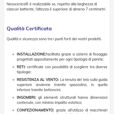
s
Neoscenica® è realizzabile se, rispetto alla larghezza di
s
ciascun battente, l’altezza è superiore di almeno 7 centimetri.
o
r
i
P
Qualità Certificata
o
r
t
Qualità e sicurezza sono tra i punti forti dei nostri prodotti.
e
a
S
INSTALLAZIONE:
facilitata grazie a sistemi di fissaggio
o
progettati appositamente per ogni tipologia di parete;
f
f
RETI:
certificate con possibilità di scegliere tra diverse
i
tipologie;
e
t
RESISTENZA AL VENTO:
La tenuta del telo sulla guida
t
superiore avvienne tramite spazzolino, in quella
o
inferiore tramite bottoncini;
INGOMBRI:
gli elementi strutturali hanno dimensioni
Ferramenta
contenute, con minimo impatto estetico;
CONFEZIONAMENTO:
grazie all'utilizzo di macchinari