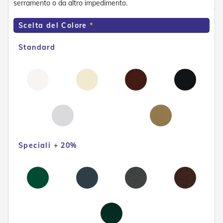
serramento o da altro impedimento.
n
f
e
Scelta del Colore
z
i
Standard
o
n
a
t
i
A
c
c
e
s
Speciali + 20%
s
o
r
i
T
e
n
d
e