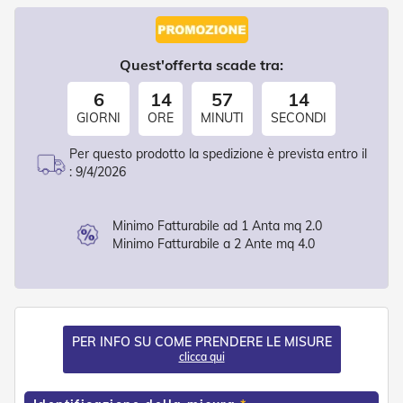
d
e
a
C
Quest'offerta scade tra:
a
d
6
14
57
13
u
GIORNI
ORE
MINUTI
SECONDI
t
a
Per questo prodotto la spedizione è prevista entro il
T
:
9/4/2026
e
n
d
Minimo Fatturabile ad 1 Anta mq 2.0
e
Minimo Fatturabile a 2 Ante mq 4.0
a
B
r
a
c
c
PER INFO SU COME PRENDERE LE MISURE
i
clicca qui
E
s
t