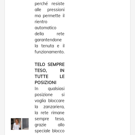
e
perché resiste
l
alle pressioni
l
ma permette il
e
rientro
i
automatico
n
della rete
A
garantendone
l
la tenuta e il
l
u
funzionamento.
m
i
TELO SEMPRE
n
TESO, IN
i
TUTTE LE
o
POSIZIONI
In qualsiasi
T
posizione si
a
voglia bloccare
p
p
la zanzariera,
a
la rete rimane
r
sempre tesa,
e
grazie allo
l
speciale blocco
l