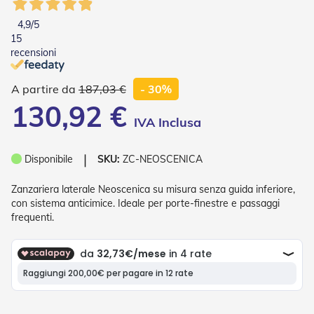
o
r
4,9
/5
i
15
T
recensioni
e
n
d
187,03 €
- 30%
e
130,92 €
T
e
c
n
❘
Disponibile
SKU:
ZC-NEOSCENICA
i
c
h
Zanzariera laterale Neoscenica su misura senza guida inferiore,
e
con sistema anticimice. Ideale per porte-finestre e passaggi
frequenti.
Tende
da
sole
T
e
n