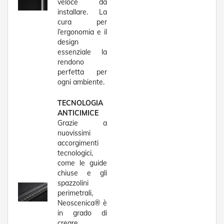
veloce da
R
installare. La
e
cura per
t
l’ergonomia e il
i
design
e
essenziale la
A
c
rendono
c
perfetta per
e
ogni ambiente.
s
s
TECNOLOGIA
o
ANTICIMICE
r
Grazie a
i
nuovissimi
Z
a
accorgimenti
n
tecnologici,
z
come le guide
a
chiuse e gli
r
spazzolini
i
perimetrali,
e
Neoscenica® è
r
in grado di
e
creare