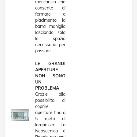
meccanico che
e
consente di
I
fermare a
n
piacimento la
n
o
barra maniglia
v
lasciando solo
a
lo spazio
t
necessario per
i
passare.
v
e
LE GRANDI
e
APERTURE
d
i
NON SONO
D
UN
e
PROBLEMA
s
Grazie alla
i
possibilità di
g
coprire
n
aperture fino a
5 metri di
T
larghezza. La
a
Neoscenica è
p
p