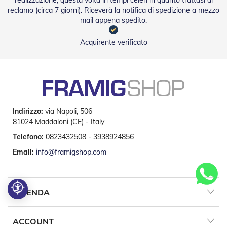
realizzazione, questa volta in tempi celeri in quanto trattasi di
reclamo (circa 7 giorni). Riceverà la notifica di spedizione a mezzo
mail appena spedito.
Acquirente verificato
Indirizzo:
via Napoli, 506
81024 Maddaloni (CE) - Italy
Telefono:
0823432508 - 3938924856
Email:
info@framigshop.com
AZIENDA
ACCOUNT