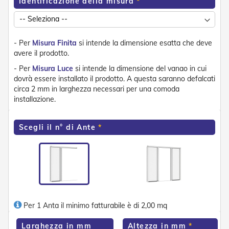
Identificazione della misura
e
n
s
i
b
- Per
Misura Finita
si intende la dimensione esatta che deve
i
avere il prodotto.
l
- Per
Misura Luce
si intende la dimensione del vanao in cui
i
dovrà essere installato il prodotto. A questa saranno defalcati
circa 2 mm in larghezza necessari per una comoda
T
e
installazione.
n
d
e
Scegli il n° di Ante
P
e
r
G
i
a
r
d
Per 1 Anta il minimo fatturabile è di 2,00 mq
i
n
Larghezza in mm
Altezza in mm
i