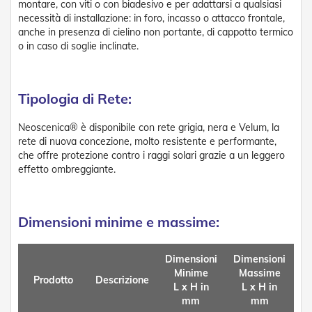
e
montare, con viti o con biadesivo e per adattarsi a qualsiasi
a
necessità di installazione: in foro, incasso o attacco frontale,
R
anche in presenza di cielino non portante, di cappotto termico
u
o in caso di soglie inclinate.
l
l
o
Tipologia di Rete:
A
u
Neoscenica® è disponibile con rete grigia, nera e Velum, la
t
rete di nuova concezione, molto resistente e performante,
o
m
che offre protezione contro i raggi solari grazie a un leggero
a
effetto ombreggiante.
t
i
s
m
Dimensioni minime e massime:
i
Porte
Dimensioni
Dimensioni
a
Minime
Massime
Prodotto
Descrizione
soffietto
L x H in
L x H in
mm
mm