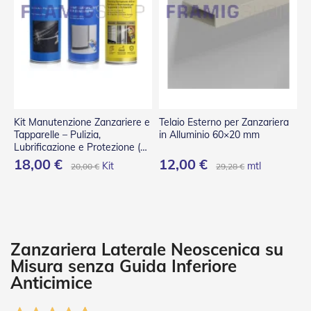
P
l
i
s
s
è
T
e
n
Kit Manutenzione Zanzariere e
Telaio Esterno per Zanzariera
d
Tapparelle – Pulizia,
in Alluminio 60×20 mm
e
Lubrificazione e Protezione (3
a
Spray)
18,00 €
12,00 €
Kit
mtl
20,00 €
29,28 €
R
u
l
l
o
A
Zanzariera Laterale Neoscenica su
c
Misura senza Guida Inferiore
c
Anticimice
e
s
s