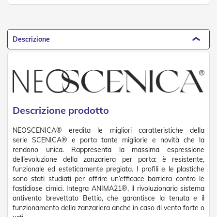
t
e
Z
a
Descrizione
n
z
a
r
i
e
r
e
Descrizione prodotto
F
i
NEOSCENICA® eredita le migliori caratteristiche della
s
serie SCENICA® e porta tante migliorie e novità che la
s
rendono unica. Rappresenta la massima espressione
e
dell’evoluzione della zanzariera per porta: è resistente,
e
S
funzionale ed esteticamente pregiata. I profili e le plastiche
c
sono stati studiati per offrire un’efficace barriera contro le
o
fastidiose cimici. Integra ANIMA21®, il rivoluzionario sistema
r
antivento brevettato Bettio, che garantisce la tenuta e il
r
funzionamento della zanzariera anche in caso di vento forte o
e