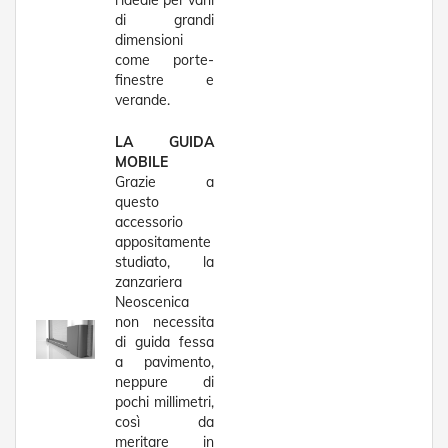
l’ideale per vani
a
di grandi
r
dimensioni
e
come porte-
l
finestre e
l
verande.
e
i
LA GUIDA
n
A
MOBILE
c
Grazie a
c
questo
i
accessorio
a
appositamente
i
studiato, la
o
zanzariera
Neoscenica
A
non necessita
c
di guida fessa
c
e
a pavimento,
s
neppure di
s
pochi millimetri,
o
così da
r
meritare in