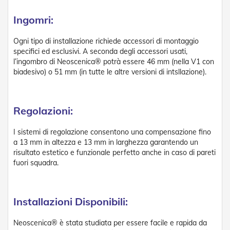
A
v
Ingomri:
v
o
l
Ogni tipo di installazione richiede accessori di montaggio
g
specifici ed esclusivi. A seconda degli accessori usati,
i
l’ingombro di Neoscenica® potrà essere 46 mm (nella V1 con
b
biadesivo) o 51 mm (in tutte le altre versioni di intsllazione).
i
l
i
Regolazioni:
M
o
t
I sistemi di regolazione consentono una compensazione fino
o
a 13 mm in altezza e 13 mm in larghezza garantendo un
r
risultato estetico e funzionale perfetto anche in caso di pareti
i
fuori squadra.
P
e
r
T
Installazioni Disponibili:
e
n
Neoscenica® è stata studiata per essere facile e rapida da
d