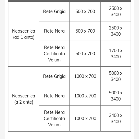
P
o
2500 x
r
Rete Grigia
500 x 700
3400
t
e
2500 x
a
Neoscenica
Rete Nera
500 x 700
S
3400
(ad 1 anta)
o
f
Rete Nera
f
1700 x
Certificata
500 x 700
i
3400
Velum
e
t
t
5000 x
Rete Grigia
1000 x 700
o
3400
i
n
5000 x
P
Neoscenica
Rete Nera
1000 x 700
3400
V
(a 2 ante)
C
Rete Nera
3400 x
A
Certificata
1000 x 700
3400
c
Velum
c
e