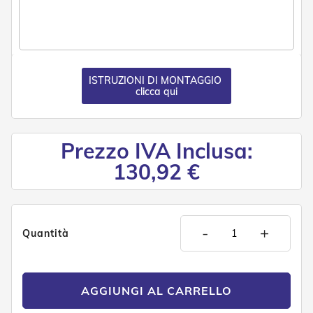
g
e
n
t
i
Z
ISTRUZIONI DI MONTAGGIO
a
clicca qui
n
z
a
r
Prezzo IVA Inclusa:
i
130,92 €
e
r
e
P
l
i
-
+
Quantità
s
s
e
t
AGGIUNGI AL CARRELLO
t
a