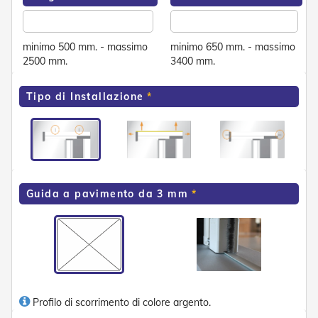
e
P
e
minimo 500 mm. - massimo
minimo 650 mm. - massimo
r
2500 mm.
3400 mm.
g
o
l
Tipo di Installazione
a
t
i
C
a
p
p
Guida a pavimento da 3 mm
o
t
t
i
n
e
T
Profilo di scorrimento di colore argento.
e