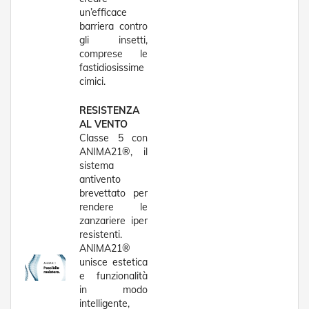
un’efficace
Tapparelle
barriera contro
gli insetti,
T
a
comprese le
p
fastidiosissime
p
cimici.
a
r
RESISTENZA
e
AL VENTO
l
Classe 5 con
l
ANIMA21®, il
e
i
sistema
n
antivento
P
brevettato per
V
rendere le
C
zanzariere iper
resistenti.
T
ANIMA21®
a
unisce estetica
p
e funzionalità
p
in modo
a
r
intelligente,