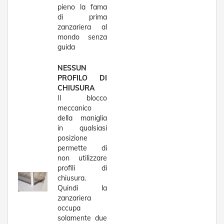
i
pieno la fama
p
di prima
e
zanzariera al
r
mondo senza
T
a
guida
p
p
NESSUN
a
PROFILO DI
r
CHIUSURA
e
Il blocco
l
meccanico
l
della maniglia
e
in qualsiasi
Motori
posizione
e
permette di
Automatismi
non utilizzare
profili di
M
chiusura.
o
Quindi la
t
zanzariera
o
occupa
r
solamente due
i