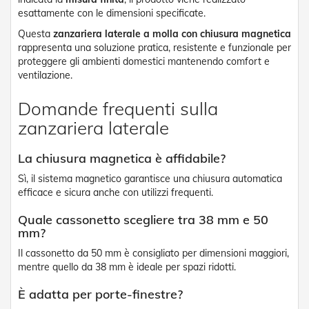
esattamente con le dimensioni specificate.
Tapparelle
Questa
zanzariera laterale a molla con chiusura magnetica
T
rappresenta una soluzione pratica, resistente e funzionale per
a
proteggere gli ambienti domestici mantenendo comfort e
p
ventilazione.
p
a
r
Domande frequenti sulla
e
zanzariera laterale
l
l
e
La chiusura magnetica è affidabile?
i
n
Sì, il sistema magnetico garantisce una chiusura automatica
P
efficace e sicura anche con utilizzi frequenti.
V
C
Quale cassonetto scegliere tra 38 mm e 50
mm?
T
a
Il cassonetto da 50 mm è consigliato per dimensioni maggiori,
p
mentre quello da 38 mm è ideale per spazi ridotti.
p
a
È adatta per porte-finestre?
r