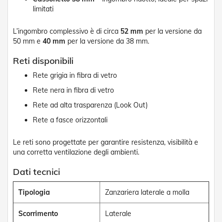
t
limitati
e
Z
L’ingombro complessivo è di circa
52 mm
per la versione da
a
50 mm e
40 mm
per la versione da 38 mm.
n
z
Reti disponibili
a
r
Rete grigia in fibra di vetro
i
Rete nera in fibra di vetro
e
r
Rete ad alta trasparenza (Look Out)
e
F
Rete a fasce orizzontali
i
s
Le reti sono progettate per garantire resistenza, visibilità e
s
una corretta ventilazione degli ambienti.
e
e
Dati tecnici
S
c
o
Tipologia
Zanzariera laterale a molla
r
r
Scorrimento
Laterale
e