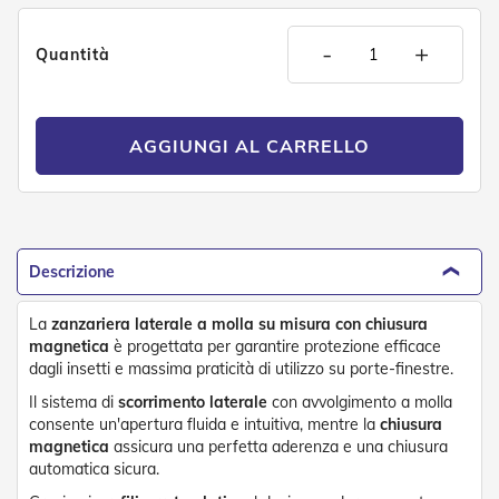
D
a
-
+
S
Quantità
o
l
e
AGGIUNGI AL CARRELLO
Zanzariere
Z
a
n
z
Descrizione
a
r
i
La
zanzariera laterale a molla su misura con chiusura
e
magnetica
è progettata per garantire protezione efficace
r
dagli insetti e massima praticità di utilizzo su porte-finestre.
e
A
Il sistema di
scorrimento laterale
con avvolgimento a molla
v
consente un'apertura fluida e intuitiva, mentre la
chiusura
v
magnetica
assicura una perfetta aderenza e una chiusura
o
automatica sicura.
l