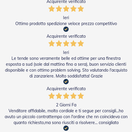
i
Acquirente verificato
p
e
r
Ieri
T
Ottimo prodotto spedizione veloce prezzo competitivo
a
p
Acquirente verificato
p
a
r
Ieri
e
Le tende sono veramente belle ed ottime per una finestra
l
esposta a sud (sole dal mattino fino a sera), buon servizio clienti
l
e
disponibile e con ottimo problem solving. Sto valutando l'acquisto
di zanzariere. Molto soddisfatta! Grazie
Motori
e
Acquirente verificato
Automatismi
M
2 Giorni Fa
o
Venditore affidabile, molto cordiale e ti segue per consigli...ho
t
avuto un piccolo contrattempo con l'ordine che nn coincideva con
o
quanto richiesto,ma sono riusciti a risolvere... consigliato
r
i