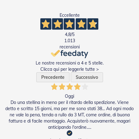
a
r
Eccellente
e
l
l
e
4,8
/5
i
1.013
n
recensioni
A
c
c
Le nostre recensioni a 4 e 5 stelle.
i
Clicca qui per leggerle tutte >
a
Precedente
Successivo
i
o
A
Oggi
c
Do una stellina in meno per il ritardo della spedizione. Viene
c
detto e scritto 15 giorni, ma per me sono stati 38... Ad ogni modo
e
ne vale la pena, tenda a rullo da 3 MT, come ordine, di buona
s
fattura e di facile montaggio. Acquisterò nuovamente, magari
s
anticipando l'ordine.....
o
r