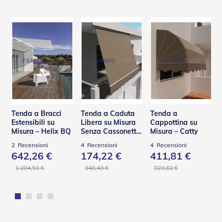
e
I
n
n
o
v
a
t
i
v
e
e
Tenda a Bracci
Tenda a Caduta
Tenda a
d
Estensibili su
Libera su Misura
Cappottina su
i
Misura – Helix BQ
Senza Cassonetto
Misura – Catty
D
– TSA
e
2
Recensioni
4
Recensioni
4
Recensioni
s
642,26 €
174,22 €
411,81 €
i
g
1.284,51 €
348,43 €
823,62 €
n
T
a
p
p