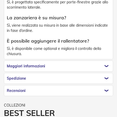
Sì, è progettata specificamente per porte-finestre grazie allo
e
l
scorrimento laterale.
l
e
La zanzariera è su misura?
i
Sì, viene realizzata su misura in base alle dimensioni indicate
n
A
in fase d’ordine.
l
l
È possibile aggiungere il rallentatore?
u
Sì, è disponibile come optional e migliora il controllo della
m
chiusura.
i
n
i
Maggiori informazioni
o
T
Spedizione
a
p
Recensioni
p
a
r
e
BEST SELLER
l
l