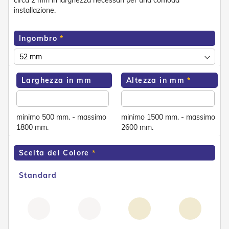
circa 2 mm in larghezza necessari per una comoda
e
installazione.
n
s
i
Ingombro
b
i
l
i
Larghezza in mm
Altezza in mm
T
e
n
d
minimo 500 mm. - massimo
minimo 1500 mm. - massimo
e
1800 mm.
2600 mm.
P
e
Scelta del Colore
r
G
i
Standard
a
r
d
i
n
i