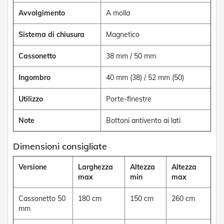
v
Avvolgimento
A molla
o
l
i
Sistema di chiusura
Magnetico
Z
Cassonetto
38 mm / 50 mm
a
n
z
Ingombro
40 mm (38) / 52 mm (50)
a
r
Utilizzo
Porte-finestre
i
e
Note
Bottoni antivento ai lati
r
e
a
Dimensioni consigliate
B
a
Versione
Larghezza
Altezza
Altezza
t
t
max
min
max
e
n
Cassonetto 50
180 cm
150 cm
260 cm
t
mm
e