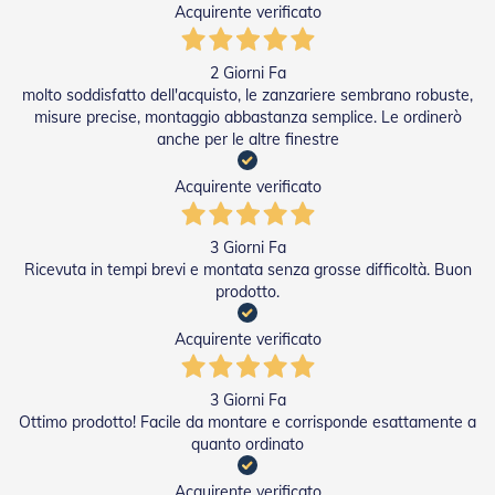
Acquirente verificato
P
e
r
2 Giorni Fa
T
molto soddisfatto dell'acquisto, le zanzariere sembrano robuste,
e
n
misure precise, montaggio abbastanza semplice. Le ordinerò
d
anche per le altre finestre
e
D
Acquirente verificato
a
S
o
3 Giorni Fa
l
Ricevuta in tempi brevi e montata senza grosse difficoltà. Buon
e
prodotto.
M
o
Acquirente verificato
t
o
r
3 Giorni Fa
i
Ottimo prodotto! Facile da montare e corrisponde esattamente a
P
quanto ordinato
e
r
Acquirente verificato