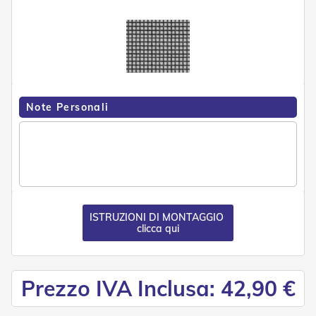
n
f
e
z
i
o
n
a
t
Note Personali
i
A
c
c
e
s
s
ISTRUZIONI DI MONTAGGIO
o
clicca qui
r
i
T
e
Prezzo IVA Inclusa: 42,90 €
n
d
e