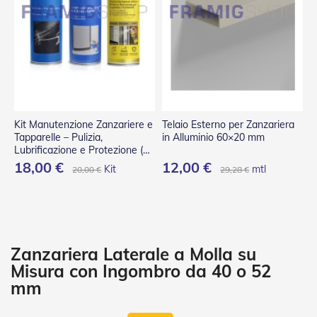
P
l
i
s
s
è
T
e
n
Kit Manutenzione Zanzariere e
Telaio Esterno per Zanzariera
d
Tapparelle – Pulizia,
in Alluminio 60×20 mm
e
Lubrificazione e Protezione (3
a
Spray)
18,00 €
12,00 €
Kit
mtl
20,00 €
29,28 €
R
u
l
l
o
A
Zanzariera Laterale a Molla su
c
Misura con Ingombro da 40 o 52
c
mm
e
s
s