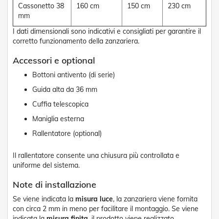
Cassonetto 38
160 cm
150 cm
230 cm
R
mm
e
t
I dati dimensionali sono indicativi e consigliati per garantire il
i
corretto funzionamento della zanzariera.
e
A
Accessori e optional
c
c
Bottoni antivento (di serie)
e
s
Guida alta da 36 mm
s
o
Cuffia telescopica
r
Maniglia esterna
i
Z
Rallentatore (optional)
a
n
Il rallentatore consente una chiusura più controllata e
z
uniforme del sistema.
a
r
i
Note di installazione
e
Se viene indicata la
misura luce
, la zanzariera viene fornita
r
con circa 2 mm in meno per facilitare il montaggio. Se viene
e
indicata la
misura finita
, il prodotto viene realizzato