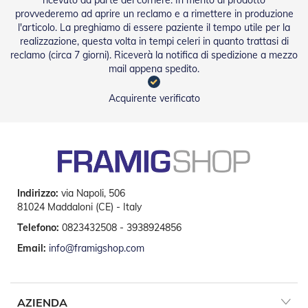
ricevuto da parte del corriere. In merito al prodotto
e
provvederemo ad aprire un reclamo e a rimettere in produzione
a
l'articolo. La preghiamo di essere paziente il tempo utile per la
R
u
realizzazione, questa volta in tempi celeri in quanto trattasi di
l
reclamo (circa 7 giorni). Riceverà la notifica di spedizione a mezzo
l
mail appena spedito.
o
Acquirente verificato
A
u
t
o
m
a
t
i
Indirizzo:
via Napoli, 506
s
81024 Maddaloni (CE) - Italy
m
i
Telefono:
0823432508 - 3938924856
Email:
info@framigshop.com
Porte
a
soffietto
AZIENDA