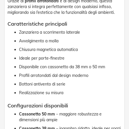
g
Grazie ai
profili arrotondati
e al design moderno, questa
e
zanzariera si integra perfettamente con qualsiasi infisso,
n
migliorando sia l’estetica che la funzionalità degli ambienti.
t
i
Caratteristiche principali
Z
Zanzariera a scorrimento laterale
a
Avvolgimento a molla
n
z
Chiusura magnetica automatica
a
r
Ideale per porte-finestre
i
Disponibile con cassonetto da 38 mm o 50 mm
e
r
Profili arrotondati dal design moderno
e
P
Bottoni antivento di serie
l
Realizzazione su misura
i
s
s
Configurazioni disponibili
e
Cassonetto 50 mm
– maggiore robustezza e
t
dimensioni più ampie
t
a
Cassonetto 38 mm
– ingombro ridotto, ideale per spazi