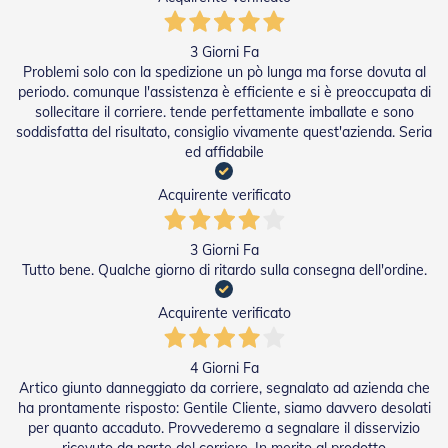
A
v
v
3 Giorni Fa
o
Problemi solo con la spedizione un pò lunga ma forse dovuta al
l
g
periodo. comunque l'assistenza è efficiente e si è preoccupata di
i
sollecitare il corriere. tende perfettamente imballate e sono
b
soddisfatta del risultato, consiglio vivamente quest'azienda. Seria
i
ed affidabile
l
i
Acquirente verificato
M
o
3 Giorni Fa
t
Tutto bene. Qualche giorno di ritardo sulla consegna dell'ordine.
o
r
i
Acquirente verificato
P
e
r
4 Giorni Fa
T
Artico giunto danneggiato da corriere, segnalato ad azienda che
e
ha prontamente risposto: Gentile Cliente, siamo davvero desolati
n
per quanto accaduto. Provvederemo a segnalare il disservizio
d