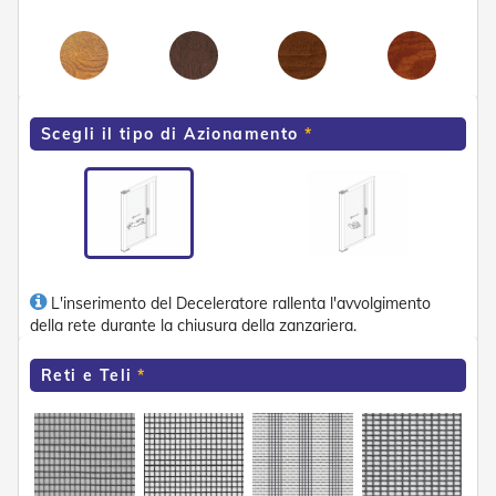
n
d
e
a
d
i
s
Scegli il tipo di Azionamento
o
l
a
T
e
s
s
L'inserimento del Deceleratore rallenta l'avvolgimento
u
t
della rete durante la chiusura della zanzariera.
i
e
Reti e Teli
t
e
l
i
c
o