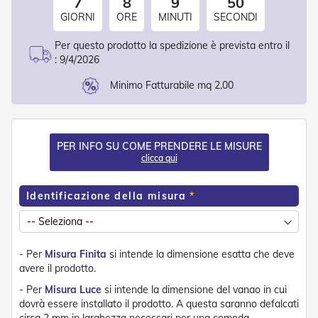
7
8
9
49
d
GIORNI
ORE
MINUTI
SECONDI
e
a
C
Per questo prodotto la spedizione è prevista entro il
a
:
9/4/2026
d
u
Minimo Fatturabile mq 2.00
t
a
T
PER INFO SU COME PRENDERE LE MISURE
e
clicca qui
n
d
e
Identificazione della misura
a
B
r
a
c
- Per
Misura Finita
si intende la dimensione esatta che deve
c
avere il prodotto.
i
E
- Per
Misura Luce
si intende la dimensione del vanao in cui
s
dovrà essere installato il prodotto. A questa saranno defalcati
t