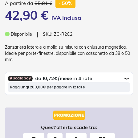
85,81 €
- 50%
o
r
42,90 €
i
T
e
n
❘
Disponibile
SKU:
ZC-R2C2
d
e
Zanzariera laterale a molla su misura con chiusura magnetica.
T
Ideale per porte-finestre, disponibile con cassonetto da 38 o 50
e
c
mm.
n
i
c
h
e
Tende
da
sole
T
Quest'offerta scade tra:
e
n