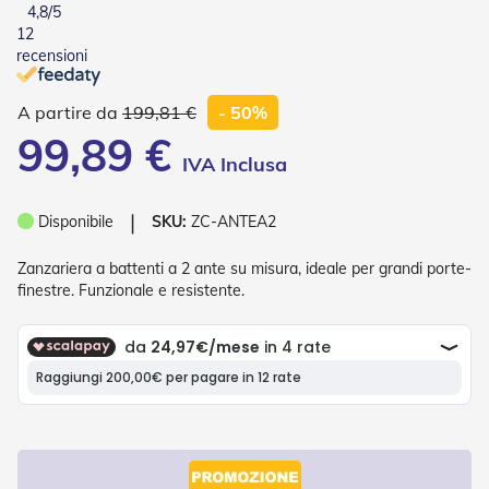
4,8
/5
o
12
r
i
recensioni
T
e
199,81 €
- 50%
n
d
99,89 €
e
T
e
c
❘
Disponibile
SKU:
ZC-ANTEA2
n
i
Zanzariera a battenti a 2 ante su misura, ideale per grandi porte-
c
h
finestre. Funzionale e resistente.
e
Tende
da
sole
T
e
n