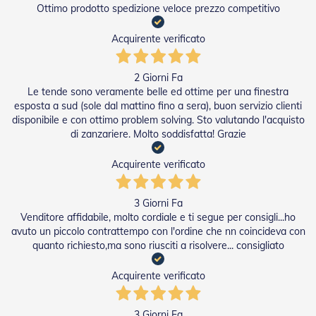
i
Ottimo prodotto spedizione veloce prezzo competitivo
p
e
Acquirente verificato
r
T
a
2 Giorni Fa
p
p
Le tende sono veramente belle ed ottime per una finestra
a
esposta a sud (sole dal mattino fino a sera), buon servizio clienti
r
disponibile e con ottimo problem solving. Sto valutando l'acquisto
e
di zanzariere. Molto soddisfatta! Grazie
l
l
Acquirente verificato
e
Motori
3 Giorni Fa
e
Venditore affidabile, molto cordiale e ti segue per consigli...ho
Automatismi
avuto un piccolo contrattempo con l'ordine che nn coincideva con
quanto richiesto,ma sono riusciti a risolvere... consigliato
M
o
Acquirente verificato
t
o
r
i
3 Giorni Fa