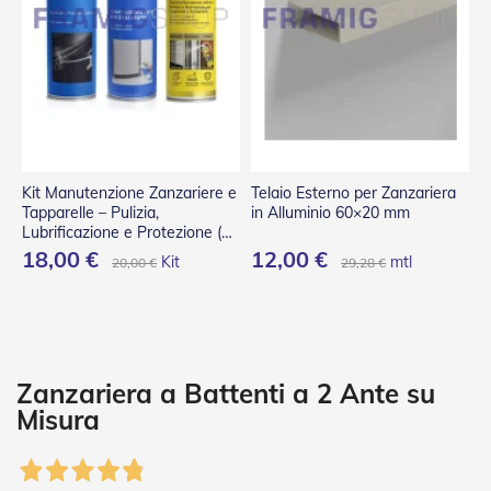
P
l
i
s
s
è
T
e
n
Kit Manutenzione Zanzariere e
Telaio Esterno per Zanzariera
d
Tapparelle – Pulizia,
in Alluminio 60×20 mm
e
Lubrificazione e Protezione (3
a
Spray)
18,00 €
12,00 €
Kit
mtl
20,00 €
29,28 €
R
u
l
l
o
A
Zanzariera a Battenti a 2 Ante su
c
Misura
c
e
s
s