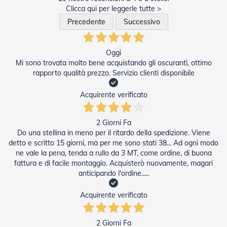
Clicca qui per leggerle tutte >
a
r
Precedente
Successivo
e
l
l
Oggi
e
Mi sono trovata molto bene acquistando gli oscuranti, ottimo
i
n
rapporto qualità prezzo. Servizio clienti disponibile
A
c
Acquirente verificato
c
i
a
2 Giorni Fa
i
Do una stellina in meno per il ritardo della spedizione. Viene
o
detto e scritto 15 giorni, ma per me sono stati 38... Ad ogni modo
ne vale la pena, tenda a rullo da 3 MT, come ordine, di buona
A
fattura e di facile montaggio. Acquisterò nuovamente, magari
c
anticipando l'ordine.....
c
e
s
Acquirente verificato
s
o
r
2 Giorni Fa