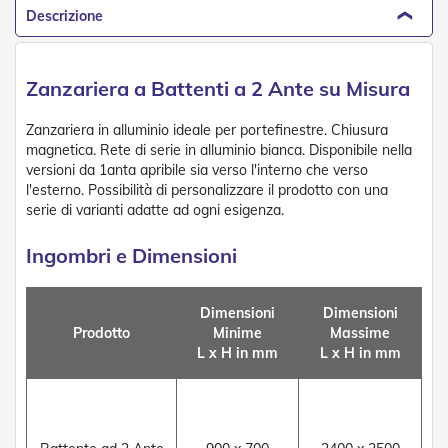
t
Descrizione
e
Z
a
Zanzariera a Battenti a 2 Ante su Misura
n
z
Zanzariera in alluminio ideale per portefinestre. Chiusura
a
magnetica. Rete di serie in alluminio bianca. Disponibile nella
r
i
versioni da 1anta apribile sia verso l'interno che verso
e
l'esterno. Possibilità di personalizzare il prodotto con una
r
serie di varianti adatte ad ogni esigenza.
e
F
Ingombri e Dimensioni
i
s
s
Dimensioni
Dimensioni
e
e
Prodotto
Minime
Massime
S
L x H in mm
L x H in mm
c
o
r
r
e