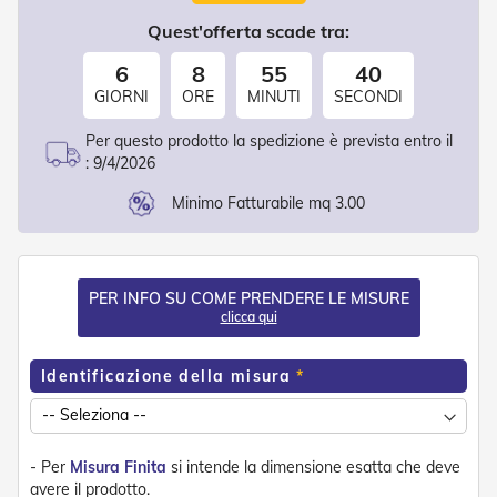
d
e
Quest'offerta scade tra:
a
C
6
8
55
40
a
GIORNI
ORE
MINUTI
SECONDI
d
u
Per questo prodotto la spedizione è prevista entro il
t
:
9/4/2026
a
Minimo Fatturabile mq 3.00
T
e
n
d
e
PER INFO SU COME PRENDERE LE MISURE
a
clicca qui
B
r
a
Identificazione della misura
c
c
i
E
- Per
Misura Finita
si intende la dimensione esatta che deve
s
avere il prodotto.
t