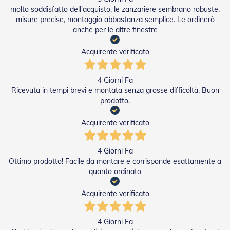
P
molto soddisfatto dell'acquisto, le zanzariere sembrano robuste,
e
misure precise, montaggio abbastanza semplice. Le ordinerò
r
anche per le altre finestre
T
e
Acquirente verificato
n
d
e
4 Giorni Fa
D
Ricevuta in tempi brevi e montata senza grosse difficoltà. Buon
a
S
prodotto.
o
l
Acquirente verificato
e
M
4 Giorni Fa
o
Ottimo prodotto! Facile da montare e corrisponde esattamente a
t
quanto ordinato
o
r
Acquirente verificato
i
P
e
r
4 Giorni Fa