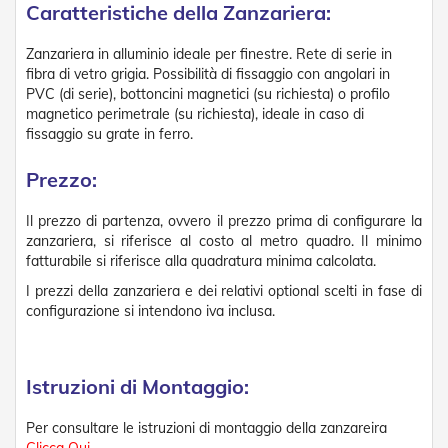
Caratteristiche della Zanzariera:
Tapparelle
Zanzariera in alluminio ideale per finestre. Rete di serie in
T
fibra di vetro grigia. Possibilità di fissaggio con angolari in
a
PVC (di serie), bottoncini magnetici (su richiesta) o profilo
p
p
magnetico perimetrale (su richiesta), ideale in caso di
a
fissaggio su grate in ferro.
r
e
Prezzo:
l
l
Il prezzo di partenza, ovvero il prezzo prima di configurare la
e
i
zanzariera, si riferisce al costo al metro quadro. Il minimo
n
fatturabile si riferisce alla quadratura minima calcolata.
P
I prezzi della zanzariera e dei relativi optional scelti in fase di
V
configurazione si intendono iva inclusa.
C
T
a
Istruzioni di Montaggio:
p
p
a
Per consultare le istruzioni di montaggio della zanzareira
r
Clicca Qui