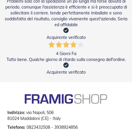
A
Problemi solo con la spedizione un pò lunga ma forse dovuta al
v
periodo. comunque l'assistenza è efficiente e si è preoccupata di
v
sollecitare il corriere. tende perfettamente imballate e sono
o
soddisfatta del risultato, consiglio vivamente quest'azienda. Seria
l
ed affidabile
g
i
Acquirente verificato
b
i
l
i
4 Giorni Fa
Tutto bene. Qualche giorno di ritardo sulla consegna dell'ordine.
M
o
Acquirente verificato
t
o
r
i
P
e
r
T
Indirizzo:
via Napoli, 506
e
81024 Maddaloni (CE) - Italy
n
Telefono:
0823432508 - 3938924856
d