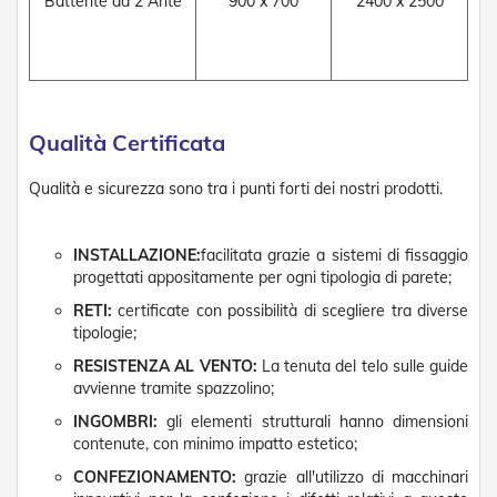
Battente ad 2 Ante
900 x 700
2400 x 2500
v
o
l
i
Z
a
Qualità Certificata
n
z
Qualità e sicurezza sono tra i punti forti dei nostri prodotti.
a
r
i
e
INSTALLAZIONE:
facilitata grazie a sistemi di fissaggio
r
progettati appositamente per ogni tipologia di parete;
e
RETI:
certificate con possibilità di scegliere tra diverse
a
B
tipologie;
a
RESISTENZA AL VENTO:
La tenuta del telo sulle guide
t
avvienne tramite spazzolino;
t
e
INGOMBRI:
gli elementi strutturali hanno dimensioni
n
contenute, con minimo impatto estetico;
t
e
CONFEZIONAMENTO:
grazie all'utilizzo di macchinari