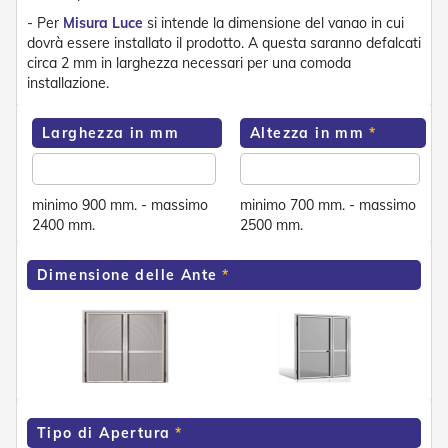
e
- Per
Misura Luce
si intende la dimensione del vanao in cui
n
dovrà essere installato il prodotto. A questa saranno defalcati
s
circa 2 mm in larghezza necessari per una comoda
i
installazione.
b
i
l
Larghezza in mm
Altezza in mm
i
T
e
minimo 900 mm. - massimo
minimo 700 mm. - massimo
n
2400 mm.
2500 mm.
d
e
P
Dimensione delle Ante
e
r
G
i
a
r
d
i
n
Tipo di Apertura
i