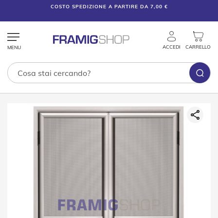
COSTO SPEDIZIONE A PARTIRE DA 7,00 €
ACCEDI
CARRELLO
Tende
Vai
Tecniche
alla
fine
T
della
e
galleria
n
di
d
e
immagini
V
e
n
e
z