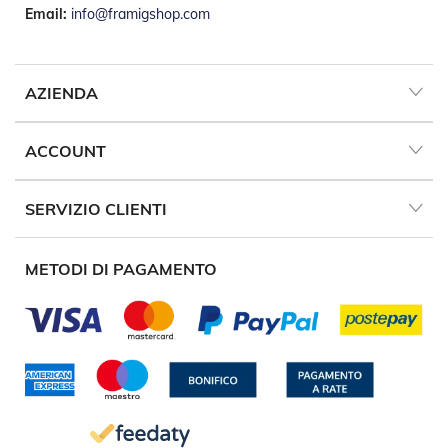
e
Email:
info@framigshop.com
a
R
u
l
AZIENDA
l
o
ACCOUNT
A
u
t
o
SERVIZIO CLIENTI
m
a
t
METODI DI PAGAMENTO
i
s
m
i
Porte
a
soffietto