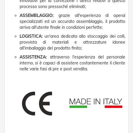
innovativi per la confezione i difetti relativi a questo
R
processo sono pressoché eliminati;
e
t
ASSEMBLAGGIO:
grazie all'esperienza di operai
i
specializzati ed un accurato assemblaggio, il prodotto
e
arriva all'utente finale in condizioni perfette;
A
LOGISTICA:
un'area dedicata allo stoccaggio dei colli,
c
c
provvista di materiali e attrezzature idonee
e
all'imballaggio del prodotto finito;
s
ASSISTENZA:
attraverso l'esperienza del personale
s
interno, si è capaci di assistere costantemente il cliente
o
r
nelle varie fasi di pre e post vendita.
i
Z
a
n
z
a
r
i
e
r
e