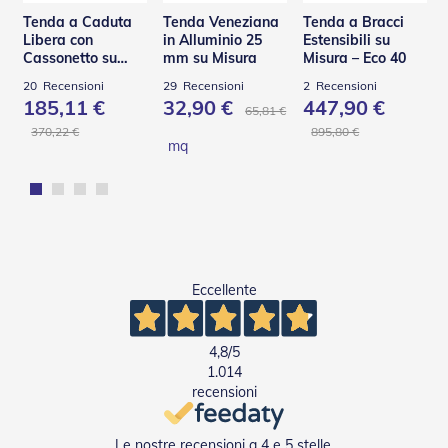
e
Tenda a Caduta
Tenda Veneziana
Tenda a Bracci
I
Libera con
in Alluminio 25
Estensibili su
n
Cassonetto su
mm su Misura
Misura – Eco 40
n
Misura – TST
o
20
Recensioni
29
Recensioni
2
Recensioni
v
185,11 €
32,90 €
447,90 €
65,81 €
a
370,22 €
895,80 €
t
mq
i
v
e
e
d
i
D
e
Eccellente
s
i
g
4,8
/5
n
1.014
recensioni
T
a
p
Le nostre recensioni a 4 e 5 stelle.
p