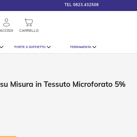
TEL
0823.432508
framigshop_it
0 €
STRAO
rca
ACCEDI
CARRELLO
PORTE A SOFFIETTO
FERRAMENTA
 su Misura in Tessuto Microforato 5%