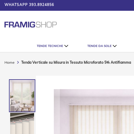
WHATSAPP
393.8924856
 PRODUTTORE AL CONSUMATORE
Tende
TENDE TECNICHE
TENDE DA SOLE
Tecniche
Tende
Veneziane
Home
Tenda Verticale su Misura in Tessuto Microforato 5% Antifiamma
Tende
Verticali
Vai
Tende
alla
Plissè
fine
della
Tende
galleria
a
di
Rullo
immagini
Accessori
Tende
Tecniche