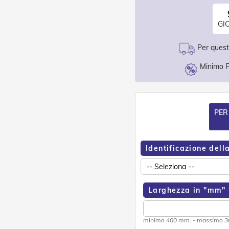
GI
Per questo
Minimo F
PER
Identificazione dell
Larghezza in "mm"
minimo 400 mm. - massimo 