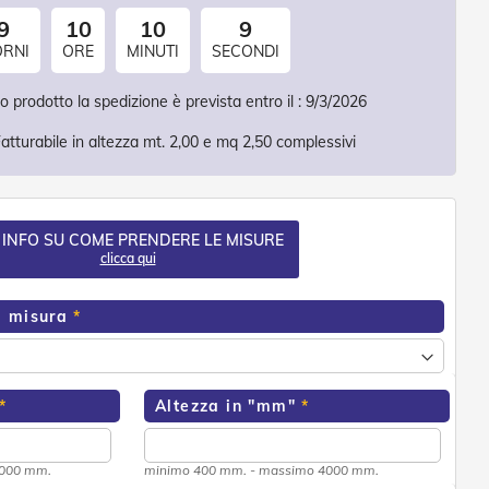
9
10
10
7
ORNI
ORE
MINUTI
SECONDI
 prodotto la spedizione è prevista entro il :
9/3/2026
atturabile in altezza mt. 2,00 e mq 2,50 complessivi
 INFO SU COME PRENDERE LE MISURE
clicca qui
a misura
Altezza in "mm"
3000 mm.
minimo 400 mm. - massimo 4000 mm.