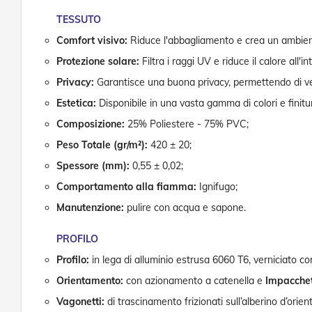
TESSUTO
Comfort visivo:
Riduce l'abbagliamento e crea un ambien
Protezione solare:
Filtra i raggi UV e riduce il calore all'i
Privacy:
Garantisce una buona privacy, permettendo di ved
Estetica:
Disponibile in una vasta gamma di colori e finitur
Composizione:
25% Poliestere - 75% PVC;
Peso Totale (gr/m²):
420 ± 20;
Spessore (mm):
0,55 ± 0,02;
Comportamento alla fiamma:
Ignifugo;
Manutenzione:
pulire con acqua e sapone.
PROFILO
Profilo:
in lega di alluminio estrusa 6060 T6, verniciato c
Orientamento:
con azionamento a catenella e
Impacche
Vagonetti:
di trascinamento frizionati sull’alberino d’orie