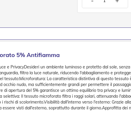
-
+
oforato 5% Antifiamma
uce e PrivacyDesideri un ambiente luminoso e protetto dal sole, senza 
anguardia, filtra la luce naturale, riducendo l'abbagliamento e proteggen
del tessuto:Microforatura: La caratteristica distintiva di questo tessuto
i ad occhio nudo, ma sufficientemente grandi per permettere il passaggi
re di apertura del 5% garantisce un ottimo equilibrio tra privacy e lumi
elettiva: Il tessuto microforato filtra i raggi solari, attenuando l'abb
rischi di scolorimento.Visibilità dall'interno verso l'esterno: Grazie a
a essere visti dall'esterno, soprattutto durante il giorno.Approfitta dei