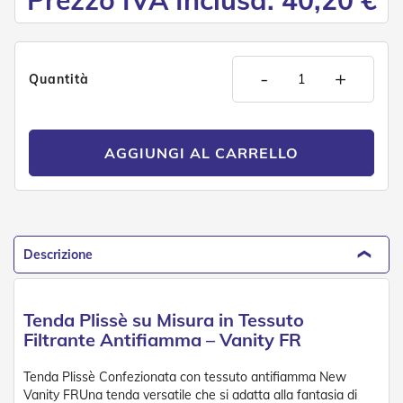
Prezzo IVA Inclusa: 40,20 €
e
P
e
r
-
+
g
Quantità
o
l
a
t
AGGIUNGI AL CARRELLO
i
C
a
p
p
Descrizione
o
t
t
i
Tenda Plissè su Misura in Tessuto
n
Filtrante Antifiamma – Vanity FR
e
T
Tenda Plissè Confezionata con tessuto antifiamma New
e
Vanity FRUna tenda versatile che si adatta alla fantasia di