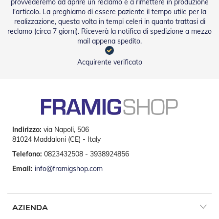
i
provvederemo ad aprire un reclamo e a rimettere in produzione
p
l'articolo. La preghiamo di essere paziente il tempo utile per la
e
realizzazione, questa volta in tempi celeri in quanto trattasi di
r
reclamo (circa 7 giorni). Riceverà la notifica di spedizione a mezzo
T
mail appena spedito.
a
p
Acquirente verificato
p
a
r
e
l
l
e
Indirizzo:
via Napoli, 506
Motori
81024 Maddaloni (CE) - Italy
e
Telefono:
0823432508 - 3938924856
Automatismi
Email:
info@framigshop.com
M
o
t
o
AZIENDA
r
i