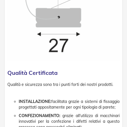
g
e
n
t
i
Z
a
n
z
a
r
i
e
Qualità Certificata
r
e
P
Qualità e sicurezza sono tra i punti forti dei nostri prodotti.
l
i
s
INSTALLAZIONE:
facilitata grazie a sistemi di fissaggio
s
progettati appositamente per ogni tipologia di parete;
e
t
CONFEZIONAMENTO:
grazie all'utilizzo di macchinari
t
innovativi per la confezione i difetti relativi a questo
a