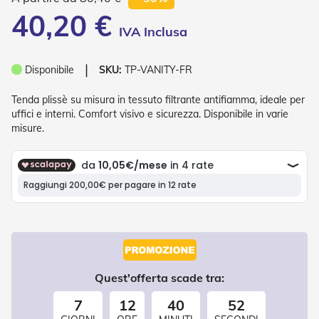
P
40,20 €
l
i
s
s
❘
è
Disponibile
SKU:
TP-VANITY-FR
T
Tenda plissè su misura in tessuto filtrante antifiamma, ideale per
e
uffici e interni. Comfort visivo e sicurezza. Disponibile in varie
n
misure.
d
e
a
R
u
l
l
o
A
c
c
Quest'offerta scade tra:
e
s
7
12
40
50
s