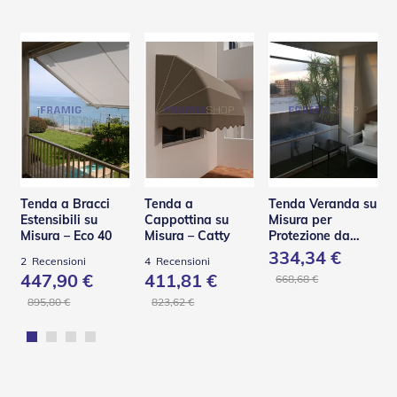
R
e
t
i
e
A
c
c
e
s
s
o
Tenda a Bracci
Tenda a
Tenda Veranda su
r
Estensibili su
Cappottina su
Misura per
i
Misura – Eco 40
Misura – Catty
Protezione da
Z
Pioggia e Vento –
a
334,34 €
2
Recensioni
4
Recensioni
V110
n
447,90 €
411,81 €
668,68 €
z
a
895,80 €
823,62 €
r
i
e
r
e