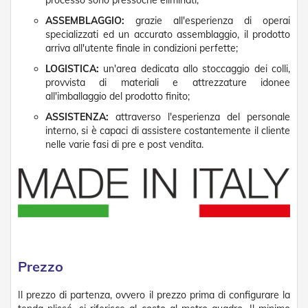
processo sono pressoché eliminati;
t
e
ASSEMBLAGGIO:
grazie all'esperienza di operai
specializzati ed un accurato assemblaggio, il prodotto
Z
arriva all'utente finale in condizioni perfette;
a
n
LOGISTICA:
un'area dedicata allo stoccaggio dei colli,
z
provvista di materiali e attrezzature idonee
a
all'imballaggio del prodotto finito;
r
i
ASSISTENZA:
attraverso l'esperienza del personale
e
interno, si è capaci di assistere costantemente il cliente
r
nelle varie fasi di pre e post vendita.
e
F
i
s
s
e
e
S
c
Prezzo
o
r
r
Il prezzo di partenza, ovvero il prezzo prima di configurare la
e