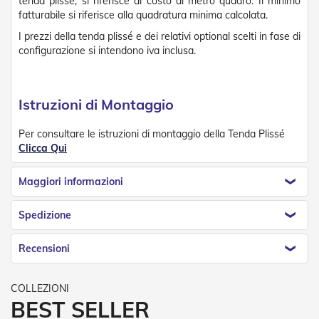
tenda plissé, si riferisce al costo al metro quadro. Il minimo
v
fatturabile si riferisce alla quadratura minima calcolata.
o
l
I prezzi della tenda plissé e dei relativi optional scelti in fase di
i
configurazione si intendono iva inclusa.
Z
a
n
Istruzioni di Montaggio
z
a
Per consultare le istruzioni di montaggio della Tenda Plissé
r
Clicca Qui
i
e
r
Maggiori informazioni
e
a
B
Spedizione
a
t
Recensioni
t
e
n
t
e
BEST SELLER