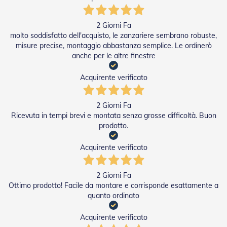
e
I
n
2 Giorni Fa
n
molto soddisfatto dell'acquisto, le zanzariere sembrano robuste,
o
misure precise, montaggio abbastanza semplice. Le ordinerò
v
anche per le altre finestre
a
t
Acquirente verificato
i
v
e
2 Giorni Fa
e
Ricevuta in tempi brevi e montata senza grosse difficoltà. Buon
d
i
prodotto.
D
e
Acquirente verificato
s
i
g
2 Giorni Fa
n
Ottimo prodotto! Facile da montare e corrisponde esattamente a
quanto ordinato
T
a
p
Acquirente verificato
p