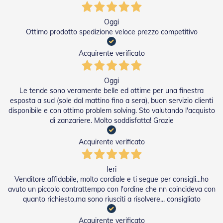
e
l
Oggi
l
e
Ottimo prodotto spedizione veloce prezzo competitivo
i
n
Acquirente verificato
A
l
l
Oggi
u
Le tende sono veramente belle ed ottime per una finestra
m
esposta a sud (sole dal mattino fino a sera), buon servizio clienti
i
disponibile e con ottimo problem solving. Sto valutando l'acquisto
n
di zanzariere. Molto soddisfatta! Grazie
i
o
Acquirente verificato
T
a
p
Ieri
p
Venditore affidabile, molto cordiale e ti segue per consigli...ho
a
avuto un piccolo contrattempo con l'ordine che nn coincideva con
r
quanto richiesto,ma sono riusciti a risolvere... consigliato
e
l
l
Acquirente verificato