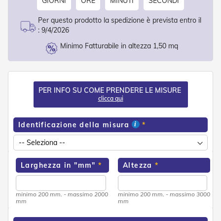
GIORNI
ORE
MINUTI
SECONDI
o
r
Per questo prodotto la spedizione è prevista entro il
i
:
9/4/2026
T
e
Minimo Fatturabile in altezza 1,50 mq
n
d
e
T
e
PER INFO SU COME PRENDERE LE MISURE
c
clicca qui
n
i
c
Identificazione della misura
h
e
Tende
Larghezza in "mm"
Altezza
da
sole
minimo 200 mm. - massimo 2000
minimo 200 mm. - massimo 3000
T
mm
mm
e
n