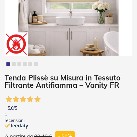
i
a
n
e
T
e
n
d
e
V
e
r
t
Vai
Tenda Plissè su Misura in Tessuto
i
all'inizio
Filtrante Antifiamma – Vanity FR
c
della
a
galleria
l
di
i
immagini
5,0
/5
T
1
e
recensioni
n
d
e
80,40 €
- 50%