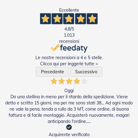
Tapparelle
Eccellente
T
a
4,8
/5
p
p
1.013
a
recensioni
r
e
l
Le nostre recensioni a 4 e 5 stelle.
l
Clicca qui per leggerle tutte >
e
Precedente
Successivo
i
n
P
V
Oggi
C
Do una stellina in meno per il ritardo della spedizione. Viene
detto e scritto 15 giorni, ma per me sono stati 38... Ad ogni modo
T
ne vale la pena, tenda a rullo da 3 MT, come ordine, di buona
a
fattura e di facile montaggio. Acquisterò nuovamente, magari
p
anticipando l'ordine.....
p
a
Acquirente verificato
r