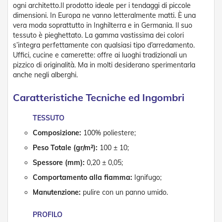
n
ogni architetto.Il prodotto ideale per i tendaggi di piccole
d
dimensioni. In Europa ne vanno letteralmente matti. È una
e
vera moda soprattutto in Inghilterra e in Germania. Il suo
a
tessuto è pieghettato. La gamma vastissima dei colori
d
s’integra perfettamente con qualsiasi tipo d’arredamento.
i
s
Uffici, cucine e camerette: offre ai luoghi tradizionali un
o
pizzico di originalità. Ma in molti desiderano sperimentarla
l
anche negli alberghi.
a
Caratteristiche Tecniche ed Ingombri
T
e
TESSUTO
s
s
Composizione:
100% poliestere;
u
t
Peso Totale (gr/m²):
100 ± 10;
i
Spessore (mm):
0,20 ± 0,05;
e
t
Comportamento alla fiamma:
Ignifugo;
e
l
Manutenzione:
pulire con un panno umido.
i
c
PROFILO
o