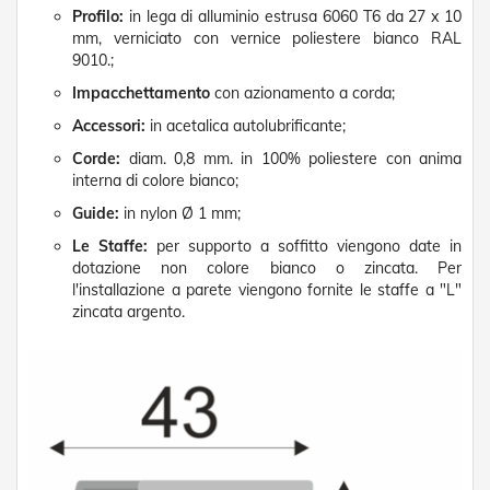
n
Profilo:
in lega di alluminio estrusa 6060 T6 da 27 x 10
f
mm, verniciato con vernice poliestere bianco RAL
e
9010.;
z
i
Impacchettamento
con azionamento a corda;
o
n
Accessori:
in acetalica autolubrificante;
a
Corde:
diam. 0,8 mm. in 100% poliestere con anima
t
interna di colore bianco;
i
Guide:
in nylon Ø 1 mm;
A
c
Le Staffe:
per supporto a soffitto viengono date in
c
dotazione non colore bianco o zincata. Per
e
l'installazione a parete viengono fornite le staffe a "L"
s
zincata argento.
s
o
r
i
T
e
n
d
e