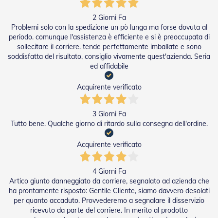
a
r
2 Giorni Fa
e
Problemi solo con la spedizione un pò lunga ma forse dovuta al
l
periodo. comunque l'assistenza è efficiente e si è preoccupata di
l
sollecitare il corriere. tende perfettamente imballate e sono
e
soddisfatta del risultato, consiglio vivamente quest'azienda. Seria
i
ed affidabile
n
A
c
Acquirente verificato
c
i
a
3 Giorni Fa
i
Tutto bene. Qualche giorno di ritardo sulla consegna dell'ordine.
o
Acquirente verificato
A
c
c
4 Giorni Fa
e
Artico giunto danneggiato da corriere, segnalato ad azienda che
s
ha prontamente risposto: Gentile Cliente, siamo davvero desolati
s
per quanto accaduto. Provvederemo a segnalare il disservizio
o
ricevuto da parte del corriere. In merito al prodotto
r