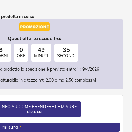
 prodotto in corso
Quest'offerta scade tra:
8
0
49
34
ORNI
ORE
MINUTI
SECONDI
 prodotto la spedizione è prevista entro il :
9/4/2026
atturabile in altezza mt. 2,00 e mq 2,50 complessivi
 INFO SU COME PRENDERE LE MISURE
clicca qui
a misura