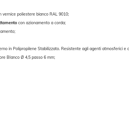
on vernice poliestere bianco RAL 9010;
ttamento
con azionamento a corda;
ntamento;
no in Polipropilene Stabilizzato. Resistente agli agenti atmosferici e a
lore BIanco Ø 4,5 passo 6 mm;