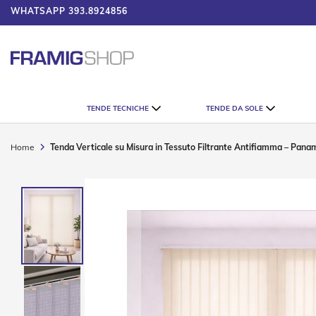
WHATSAPP
393.8924856
 IL CATALOGO
Tende
TENDE TECNICHE
TENDE DA SOLE
Tecniche
Tende
Veneziane
Home
Tenda Verticale su Misura in Tessuto Filtrante Antifiamma – Pana
Tende
Verticali
Vai
Tende
alla
Plissè
fine
della
Tende
galleria
a
di
Rullo
immagini
Accessori
Tende
Tecniche