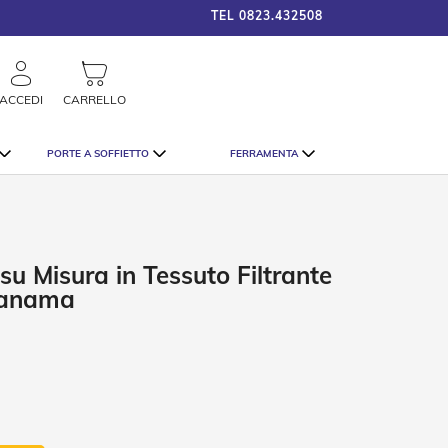
TEL
0823.432508
framigshop_it
COSTO SPEDIZIONE A PARTI
rca
ACCEDI
CARRELLO
PORTE A SOFFIETTO
FERRAMENTA
su Misura in Tessuto Filtrante
Panama